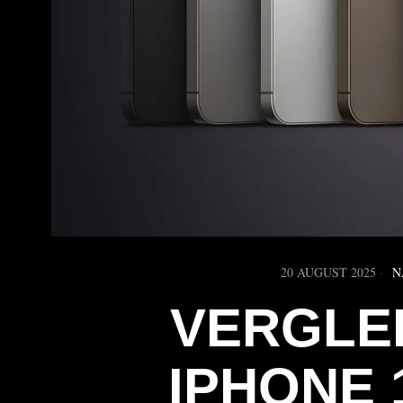
20 AUGUST 2025
N
VERGLE
IPHONE 