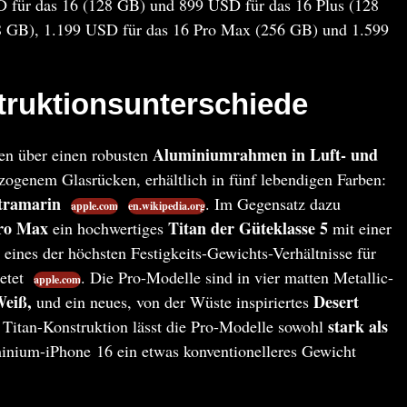
D für das 16 (128 GB) und 899 USD für das 16 Plus (128
8 GB), 1.199 USD für das 16 Pro Max (256 GB) und 1.599
truktionsunterschiede
Aluminiumrahmen in Luft- und
en über einen robusten
zogenem Glasrücken, erhältlich in fünf lebendigen Farben:
tramarin
. Im Gegensatz dazu
apple.com
en.wikipedia.org
ro Max
Titan der Güteklasse 5
ein hochwertiges
mit einer
 eines der höchsten Festigkeits-Gewichts-Verhältnisse für
etet
. Die Pro-Modelle sind in vier matten Metallic-
apple.com
Weiß,
Desert
und ein neues, von der Wüste inspiriertes
stark als
 Titan-Konstruktion lässt die Pro-Modelle sowohl
nium-iPhone 16 ein etwas konventionelleres Gewicht