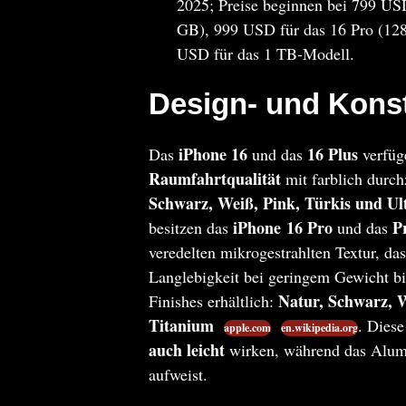
2025; Preise beginnen bei 799 US
GB), 999 USD für das 16 Pro (12
USD für das 1 TB-Modell.
Design- und Kons
iPhone 16
16 Plus
Das
und das
verfüg
Raumfahrtqualität
mit farblich durch
Schwarz, Weiß, Pink, Türkis und Ul
iPhone 16 Pro
P
besitzen das
und das
veredelten mikrogestrahlten Textur, das
Langlebigkeit bei geringem Gewicht bi
Natur, Schwarz, 
Finishes erhältlich:
Titanium
. Diese
apple.com
en.wikipedia.org
auch leicht
wirken, während das Alumi
aufweist.