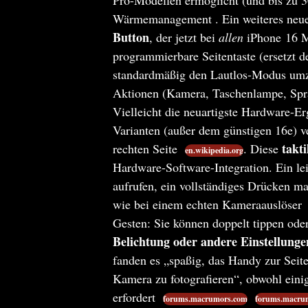
Wärmemanagement . Ein weiteres neues
Button
, der jetzt bei
allen
iPhone 16 Mo
programmierbare Seitentaste (ersetzt d
standardmäßig den Lautlos-Modus umzu
Aktionen (Kamera, Taschenlampe, Sprac
Vielleicht die neuartigste Hardware-Er
Varianten (außer dem günstigen 16e) v
takt
rechten Seite
. Diese
en.wikipedia.org
Hardware-Software-Integration. Ein l
aufrufen, ein vollständiges Drücken ma
wie bei einem echten Kameraauslöser
Gesten: Sie können doppelt tippen ode
Belichtung oder andere Einstellung
fanden es „spaßig, das Handy zur Seit
Kamera zu fotografieren“, obwohl einig
erfordert
forums.macrumors.com
forums.macru