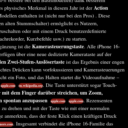
Action
 physisches Merkmal in diesem Jahr ist der
dellen enthalten ist (nicht nur bei den Pros) . Diese
en alten Stummschalter) ermöglicht es Nutzern,
schalten oder mit einem Druck benutzerdefinierte
hrekorder, Kurzbefehle usw.) zu starten.
Kamerasteuerungstaste
gänzung ist die
. Alle iPhone 16-
erfügen über eine neue dedizierte Kamerataste auf der
ilen Zwei-Stufen-Auslösertaste
ist das Ergebnis einer engen
eichtes Drücken kann vorfokussieren und Kamerasteuerungen
cht ein Foto, und das Halten startet die Videoaufnahme –
. Die Taste unterstützt sogar Touch-
apple.com
en.wikipedia.org
mit dem Finger darüber streichen, um Zoom,
r
en spontan anzupassen
. Rezensenten
apple.com
apple.com
e zu drehen und mit der Taste wie mit einer normalen
e anmerkten, dass der feste Klick einen kräftigen Druck
. Insgesamt verbindet die iPhone 16-Familie das
mors.com