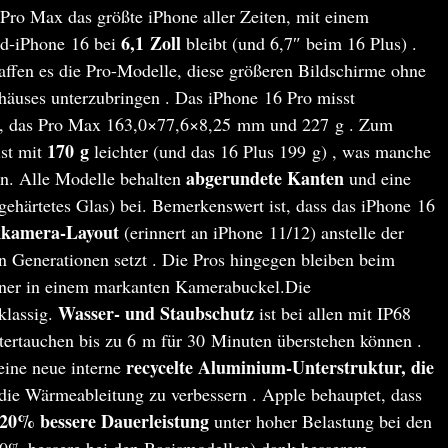
Pro Max das größte iPhone aller Zeiten, mit einem
6,1 Zoll
rd-iPhone 16 bei
bleibt (und 6,7″ beim 16 Plus) .
ffen es die Pro-Modelle, diese größeren Bildschirme ohne
häuses unterzubringen . Das iPhone 16 Pro misst
, das Pro Max 163,0×77,6×8,25 mm und 227 g . Zum
170 g
st mit
leichter (und das 16 Plus 199 g) , was manche
abgerundete Kanten
n. Alle Modelle behalten
und eine
gehärtetes Glas) bei. Bemerkenswert ist, dass das iPhone 16
kkamera-Layout
(erinnert an iPhone 11/12) anstelle der
n Generationen setzt . Die Pros hingegen bleiben beim
ner in einem markanten Kamerabuckel.Die
Wasser- und Staubschutz
klassig.
ist bei allen mit IP68
ntertauchen bis zu 6 m für 30 Minuten überstehen können .
recycelte Aluminium-Unterstruktur, die
ine neue interne
die Wärmeableitung zu verbessern . Apple behauptet, dass
20% bessere Dauerleistung
unter hoher Belastung bei den
30% bessere bei den Basismodellen) dank besserem