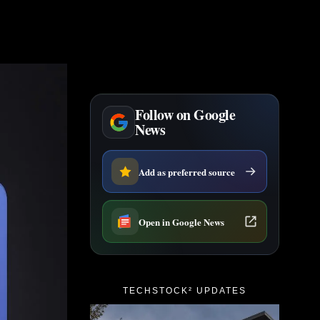
Follow on Google
News
Add as preferred source
Open in Google News
TECHSTOCK² UPDATES