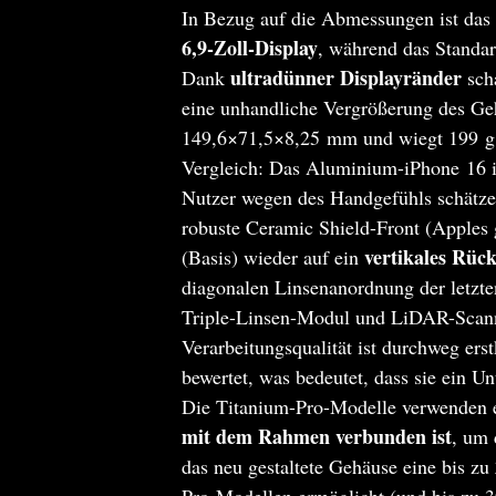
In Bezug auf die Abmessungen ist das 
6,9‑Zoll-Display
, während das Standa
ultradünner Displayränder
Dank
scha
eine unhandliche Vergrößerung des Ge
149,6×71,5×8,25 mm und wiegt 199 g
Vergleich: Das Aluminium-iPhone 16 i
Nutzer wegen des Handgefühls schätze
robuste Ceramic Shield-Front (Apples 
vertikales Rüc
(Basis) wieder auf ein
diagonalen Linsenanordnung der letzte
Triple-Linsen-Modul und LiDAR-Scan
Verarbeitungsqualität ist durchweg erst
bewertet, was bedeutet, dass sie ein U
Die Titanium-Pro-Modelle verwenden e
mit dem Rahmen verbunden ist
, um 
das neu gestaltete Gehäuse eine bis zu
Pro-Modellen ermöglicht (und bis zu 