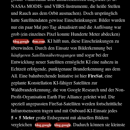
NASAs MODIS- und VIIRS-Instrumente, die heiße Stellen
und Rauch aus dem Orbit ausmachen). Doch ursprünglich
hatte Satellitendaten gewisse Einschränkungen: Bilder wurden
nur ein paar Mal pro Tag aktualisiert und die Auflösung war
grob (ein einzelnes Pixel konnte Hunderte Meter abdecken)
. KI hilft nun, diese Einschränkungen zu
blog.google
ibm.com
überwinden. Durch den Einsatz von Bilderkennung bei
häufigeren Satellitenübertragungen
und sogar bei der
Entwicklung neuer Satelliten ermöglicht KI eine nahezu in
Echtzeit erfolgende, punktgenaue Branderkennung aus dem
FireSat
All. Eine bahnbrechende Initiative ist hier
, eine
geplante Konstellation KI-fähiger Satelliten zur
Waldbranderkennung, die von Google Research und der Non-
Profit-Organisation Earth Fire Alliance geleitet wird. Die
speziell angepassten FireSat-Satelliten werden fortschrittliche
Infrarotsensoren tragen und mit Onboard-KI-Einsatz jedes
5 × 5 Meter
große Erdsegment mit aktuellen Bildern
vergleichen
. Dadurch können sie kleinste
blog.google
blog.google