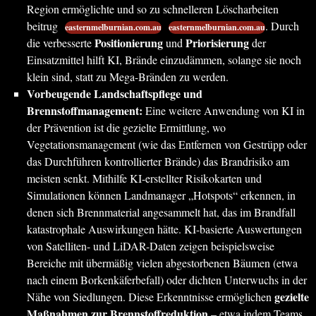
Region ermöglichte und so zu schnelleren Löscharbeiten
beitrug
. Durch
easternmelburnian.com.au
easternmelburnian.com.au
Positionierung
Priorisierung
die verbesserte
und
der
Einsatzmittel hilft KI, Brände einzudämmen, solange sie noch
klein sind, statt zu Mega-Bränden zu werden.
Vorbeugende Landschaftspflege und
Brennstoffmanagement:
Eine weitere Anwendung von KI in
der Prävention ist die gezielte Ermittlung, wo
Vegetationsmanagement (wie das Entfernen von Gestrüpp oder
das Durchführen kontrollierter Brände) das Brandrisiko am
meisten senkt. Mithilfe KI-erstellter Risikokarten und
Simulationen können Landmanager „Hotspots“ erkennen, in
denen sich Brennmaterial angesammelt hat, das im Brandfall
katastrophale Auswirkungen hätte. KI-basierte Auswertungen
von Satelliten- und LiDAR-Daten zeigen beispielsweise
Bereiche mit übermäßig vielen abgestorbenen Bäumen (etwa
nach einem Borkenkäferbefall) oder dichten Unterwuchs in der
gezielte
Nähe von Siedlungen. Diese Erkenntnisse ermöglichen
Maßnahmen zur Brennstoffreduktion
– etwa indem Teams