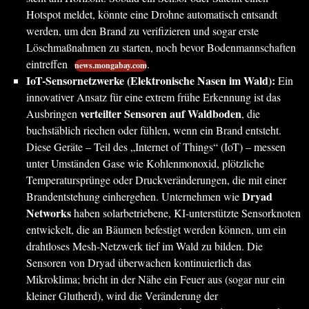
Hotspot meldet, könnte eine Drohne automatisch entsandt
werden, um den Brand zu verifizieren und sogar erste
Löschmaßnahmen zu starten, noch bevor Bodenmannschaften
eintreffen
.
news.mongabay.com
IoT-Sensornetzwerke (Elektronische Nasen im Wald):
Ein
innovativer Ansatz für eine extrem frühe Erkennung ist das
verteilter Sensoren auf Waldboden
Ausbringen
, die
buchstäblich riechen oder fühlen, wenn ein Brand entsteht.
Diese Geräte – Teil des „Internet of Things“ (IoT) – messen
unter Umständen Gase wie Kohlenmonoxid, plötzliche
Temperatursprünge oder Druckveränderungen, die mit einer
Dryad
Brandentstehung einhergehen. Unternehmen wie
Networks
haben solarbetriebene, KI-unterstützte Sensorknoten
entwickelt, die an Bäumen befestigt werden können, um ein
drahtloses Mesh-Netzwerk tief im Wald zu bilden. Die
Sensoren von Dryad überwachen kontinuierlich das
Mikroklima; bricht in der Nähe ein Feuer aus (sogar nur ein
kleiner Glutherd), wird die Veränderung der