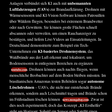
unbemannten
Anlagen verbündet sich KI auch mit
Luftfahrzeugen (UAVs)
zur Brandaufklärung. Drohnen mit
Wärmesensoren und KI-Vision-Software können Patrouillen
über Wäldern fliegen, besonders bei extremem Brandwetter
oder nach Gewittern. Sie können große Flächen schnell
abscannen oder verweilen, um einen Rauchanzeiger zu
bestätigen, und liefern Live-Videos an Einsatzleitungen. In
Deutschland demonstrierte zum Beispiel ein Tech-
KI-basiertes Drohnensystem
Unternehmen ein
, das
Waldbrände aus der Luft erkennt und lokalisiert, um
Bodensensoren in entlegenen Bereichen zu ergänzen
. Drohnen können auch nachts fliegen, wenn
youtube.com
menschliche Beobachter auf dem Boden bleiben müssten. Im
autonome
brasilianischen Amazonas testen Behörden sogar
Löschdrohnen
– UAVs, die nicht nur entstehende Brände
erkennen, sondern auch Löschmittel tragen und Brände schon
im Frühstadium löschen können
. Zwar ist
news.mongabay.com
dies noch experimentell, doch das Konzept „KI-Ersthelfer“
steht am Horizont. Sobald ein Sensor oder Satellit einen