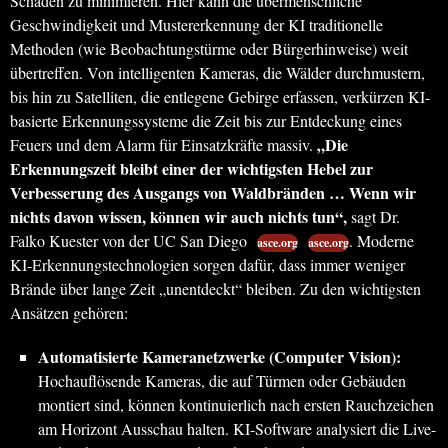
Schäden zu minimieren. Hier kann die übermenschliche
Geschwindigkeit und Mustererkennung der KI traditionelle
Methoden (wie Beobachtungstürme oder Bürgerhinweise) weit
übertreffen. Von intelligenten Kameras, die Wälder durchmustern,
bis hin zu Satelliten, die entlegene Gebirge erfassen, verkürzen KI-
basierte Erkennungssysteme die Zeit bis zur Entdeckung eines
„Die
Feuers und dem Alarm für Einsatzkräfte massiv.
Erkennungszeit bleibt einer der wichtigsten Hebel zur
Verbesserung des Ausgangs von Waldbränden … Wenn wir
nichts davon wissen, können wir auch nichts tun“,
sagt Dr.
Falko Kuester von der UC San Diego
. Moderne
asce.org
asce.org
KI-Erkennungstechnologien sorgen dafür, dass immer weniger
Brände über lange Zeit „unentdeckt“ bleiben. Zu den wichtigsten
Ansätzen gehören:
Automatisierte Kameranetzwerke (Computer Vision):
Hochauflösende Kameras, die auf Türmen oder Gebäuden
montiert sind, können kontinuierlich nach ersten Rauchzeichen
am Horizont Ausschau halten. KI-Software analysiert die Live-