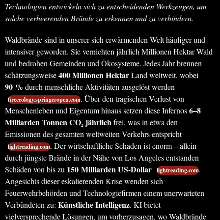
Technologien entwickeln sich zu entscheidenden Werkzeugen, um
solche verheerenden Brände zu erkennen und zu verhindern.
Waldbrände sind in unserer sich erwärmenden Welt häufiger und
intensiver geworden. Sie vernichten jährlich Millionen Hektar Wald
und bedrohen Gemeinden und Ökosysteme. Jedes Jahr brennen
400 Millionen Hektar
schätzungsweise
Land weltweit, wobei
90 %
durch menschliche Aktivitäten ausgelöst werden
. Über den tragischen Verlust von
fireecology.springeropen.com
6–8
Menschenleben und Eigentum hinaus setzen diese Infernos
Milliarden Tonnen CO₂ jährlich
frei, was in etwa den
Emissionen des gesamten weltweiten Verkehrs entspricht
. Der wirtschaftliche Schaden ist enorm – allein
lightreading.com
durch jüngste Brände in der Nähe von Los Angeles entstanden
150 Milliarden US-Dollar
Schäden von bis zu
.
lightreading.com
Angesichts dieser eskalierenden Krise wenden sich
Feuerwehrbehörden und Technologiefirmen einem unerwarteten
Künstliche Intelligenz
Verbündeten zu:
. KI bietet
vielversprechende Lösungen, um vorherzusagen, wo Waldbrände