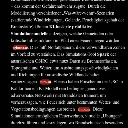
– das kommt der Gefahrenabwehr zugute. Durch die
Modellierung verschiedener „Was-wäre-wenn“-Szenarien
(variierende Windrichtungen, Gelände, Feuchtigkeitsgehalt der
KI-basierte prädiktive
Brennstoffe) können
Simulationsmodelle
aufzeigen, welche Gemeinden oder
kritische Infrastrukturen im Pfad eines Feuers liegen würden
. Dies hilft Notfallplanern, diese verwundbaren Zonen
agforest.ai
Spark
im Vorfeld zu verstärken. Das Simulations-Tool
der
australischen CSIRO etwa nutzt Daten zu Brennstofflasten,
Topografie und Wetter, um Ausbreitungsgeschwindigkeiten
und Richtungen für australische Wildlandschaften
vorherzusagen
. Ebenso haben Forscher an der USC in
csiro.au
Kalifornien ein KI-Modell (ein bedingtes generatives
adversariales Netzwerk) mit Branddaten trainiert, um
vorherzusagen, wie Feuer sich unter bestimmten Wetter- und
Vegetationsbedingungen ausbreiten
. Diese
ibm.com
Simulationen ermöglichen Feuerwehren, virtuelle „Übungen“
durchzuführen und festzulegen, wo Brandschneisen besonders