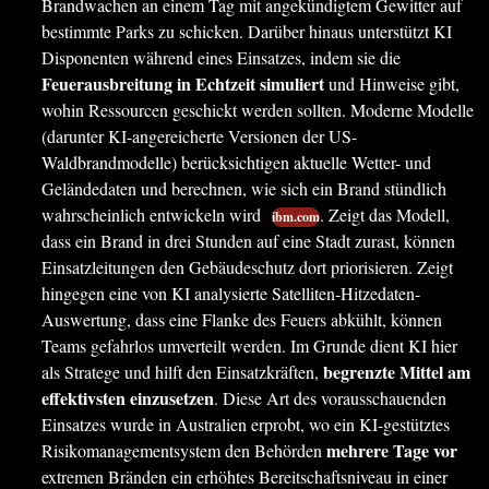
Brandwachen an einem Tag mit angekündigtem Gewitter auf
bestimmte Parks zu schicken. Darüber hinaus unterstützt KI
Disponenten während eines Einsatzes, indem sie die
Feuerausbreitung in Echtzeit simuliert
und Hinweise gibt,
wohin Ressourcen geschickt werden sollten. Moderne Modelle
(darunter KI-angereicherte Versionen der US-
Waldbrandmodelle) berücksichtigen aktuelle Wetter- und
Geländedaten und berechnen, wie sich ein Brand stündlich
wahrscheinlich entwickeln wird
. Zeigt das Modell,
ibm.com
dass ein Brand in drei Stunden auf eine Stadt zurast, können
Einsatzleitungen den Gebäudeschutz dort priorisieren. Zeigt
hingegen eine von KI analysierte Satelliten-Hitzedaten-
Auswertung, dass eine Flanke des Feuers abkühlt, können
Teams gefahrlos umverteilt werden. Im Grunde dient KI hier
begrenzte Mittel am
als Stratege und hilft den Einsatzkräften,
effektivsten einzusetzen
. Diese Art des vorausschauenden
Einsatzes wurde in Australien erprobt, wo ein KI-gestütztes
mehrere Tage vor
Risikomanagementsystem den Behörden
extremen Bränden ein erhöhtes Bereitschaftsniveau in einer