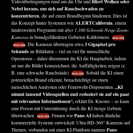
filtert Wolken oder
Videoübertragungen rund um die Uhr und
Nebel heraus, um sich auf Rauchschwaden zu
konzentrieren
, die auf einen Brandbeginn hindeuten. Dies ist
ALERTCalifornia
das Konzept hinter Systemen wie
, einem
landesweiten Programm mit
über 1.100 Schwenk-Neige-Zoom-
Kameras
in brandgefährdeten Gebieten Kaliforniens
asce.org
3 Gigapixel pro
. Die Kameras übertragen etwa
asce.org
Sekunde
an Bilddaten – viel zu viel für menschliche
Operatoren – daher übernimmt die KI die Hauptarbeit, indem
sie nur die Bilder kennzeichnet, die Auffälligkeiten zeigen (z.
B. eine schwache Rauchsäule)
. Sobald die KI einen
asce.org
potenziellen Brand erkennt, benachrichtigt sie einen
„KI
menschlichen Analysten oder Feuerwehr-Disponenten.
nimmt tausend Videoquellen und reduziert sie auf ein paar
mit relevanten Informationen“,
erklärt Dr. Kuester – so kann
eine Person mit Unterstützung durch die KI riesige Gebiete
Pano AI
überwachen
. Firmen wie
haben ähnliche
asce.org
kommerzielle Systeme entwickelt: Ultra-HD-360°-Kameras auf
Pano
Türmen, verbunden mit einer KI-Plattform namens