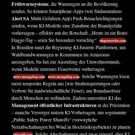
Frühwarnsysteme
, die Warnungen an die Bevölkerung
senden. So können Smartphone-Apps (wie Südaustraliens
Alert SA
Multi-Gefahren-App) Push-Benachrichtigungen
senden, wenn KI-Modelle eine Zunahme der Brandgefahr
vorhersagen – effektiv mit der Botschaft: „Heute ist ein Roter-
Flagge-Tag – seien Sie besonders vorsichtig“
.
einpresswire.com
In Brasilien nutzt die Regierung KI-basierte Plattformen, um
Waldbrandwarnungen in Kommunen im Amazonas
auszugeben, bis hin zur Ausrufung des Umweltnotstands,
wenn Modelle extremes Feuerwetter vorhersagen
. Solche Warnungen lösen
news.mongabay.com
news.mongabay.com
meist temporäre Regeln aus (wie Straßensperrungen oder
Verbote für landwirtschaftliche Feuer), um Brandauslöser
durch Menschen zu verhindern. Zudem unterstützt KI das
Management öffentlicher Infrastrukturen
in der Prävention
– manche Versorger nutzen KI-Vorhersagen, um sogenannte
„Public Safety Power Shutoffs“ (vorsorgliche
Netzabschaltungen bei Wind in Hochrisikogebieten) zu planen
. Solche Abschaltungen sind zwar störend, aber KI
tdworld.com