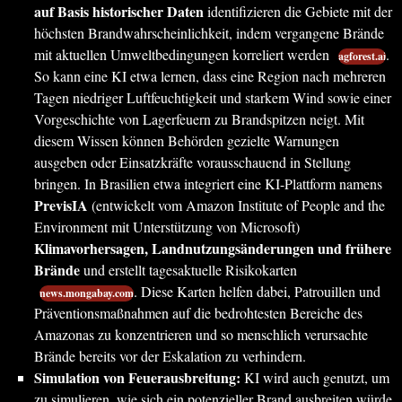
auf Basis historischer Daten
identifizieren die Gebiete mit der
höchsten Brandwahrscheinlichkeit, indem vergangene Brände
mit aktuellen Umweltbedingungen korreliert werden
.
agforest.ai
So kann eine KI etwa lernen, dass eine Region nach mehreren
Tagen niedriger Luftfeuchtigkeit und starkem Wind sowie einer
Vorgeschichte von Lagerfeuern zu Brandspitzen neigt. Mit
diesem Wissen können Behörden gezielte Warnungen
ausgeben oder Einsatzkräfte vorausschauend in Stellung
bringen. In Brasilien etwa integriert eine KI-Plattform namens
PrevisIA
(entwickelt vom Amazon Institute of People and the
Environment mit Unterstützung von Microsoft)
Klimavorhersagen, Landnutzungsänderungen und frühere
Brände
und erstellt tagesaktuelle Risikokarten
. Diese Karten helfen dabei, Patrouillen und
news.mongabay.com
Präventionsmaßnahmen auf die bedrohtesten Bereiche des
Amazonas zu konzentrieren und so menschlich verursachte
Brände bereits vor der Eskalation zu verhindern.
Simulation von Feuerausbreitung:
KI wird auch genutzt, um
zu simulieren, wie sich ein potenzieller Brand ausbreiten würde