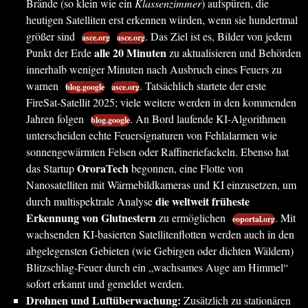
Brände (so klein wie ein
Klassenzimmer
) aufspüren, die
heutigen Satelliten erst erkennen würden, wenn sie hundertmal
größer sind
. Das Ziel ist es, Bilder von jedem
asce.org
asce.org
alle 20 Minuten
Punkt der Erde
zu aktualisieren und Behörden
innerhalb weniger Minuten nach Ausbruch eines Feuers zu
warnen
. Tatsächlich startete der erste
blog.google
asce.org
FireSat-Satellit 2025; viele weitere werden in den kommenden
Jahren folgen
. An Bord laufende KI-Algorithmen
blog.google
unterscheiden echte Feuersignaturen von Fehlalarmen wie
sonnengewärmten Felsen oder Raffineriefackeln. Ebenso hat
OroraTech
das Startup
begonnen, eine Flotte von
Nanosatelliten mit Wärmebildkameras und KI einzusetzen, um
die weltweit früheste
durch multispektrale Analyse
Erkennung von Glutnestern
zu ermöglichen
. Mit
eoportal.org
wachsenden KI-basierten Satellitenflotten werden auch in den
abgelegensten Gebieten (wie Gebirgen oder dichten Wäldern)
Blitzschlag-Feuer durch ein „wachsames Auge am Himmel“
sofort erkannt und gemeldet werden.
Drohnen und Luftüberwachung:
Zusätzlich zu stationären