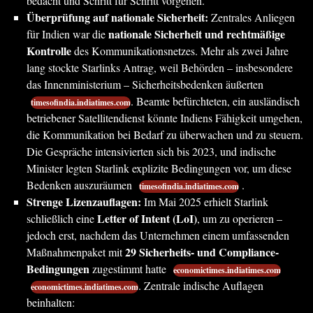
bedacht und Schritt für Schritt vorgehen.
Überprüfung auf nationale Sicherheit:
Zentrales Anliegen
nationale Sicherheit und rechtmäßige
für Indien war die
Kontrolle
des Kommunikationsnetzes. Mehr als zwei Jahre
lang stockte Starlinks Antrag, weil Behörden – insbesondere
das Innenministerium – Sicherheitsbedenken äußerten
. Beamte befürchteten, ein ausländisch
timesofindia.indiatimes.com
betriebener Satellitendienst könnte Indiens Fähigkeit umgehen,
die Kommunikation bei Bedarf zu überwachen und zu steuern.
Die Gespräche intensivierten sich bis 2023, und indische
Minister legten Starlink explizite Bedingungen vor, um diese
Bedenken auszuräumen
.
timesofindia.indiatimes.com
Strenge Lizenzauflagen:
Im Mai 2025 erhielt Starlink
Letter of Intent (LoI)
schließlich eine
, um zu operieren –
jedoch erst, nachdem das Unternehmen einem umfassenden
29 Sicherheits- und Compliance-
Maßnahmenpaket mit
Bedingungen
zugestimmt hatte
economictimes.indiatimes.com
. Zentrale indische Auflagen
economictimes.indiatimes.com
beinhalten: