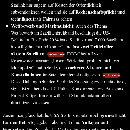
Starlink nur ungern auf Kosten der Öffentlichkeit
Rechenschaftspflicht und
subventionieren wollen und sie auf
technikneutrale Fairness
achten.
Wettbewerb und Marktaufsicht:
Auch das Thema
Wettbewerb im Satellitenbreitband beschäftigt die US-
Behörden. Bis Ende 2024 hatte Starlink rund 7.000 Satelliten
fast zwei Drittel aller
ins All gebracht und kontrollierte
aktiven Satelliten
. FCC-Chefin Jessica
reuters.com
Rosenworcel warnte: „Unsere Wirtschaft profitiert nicht von
mehrere Akteure und
Monopolen“ und betonte, dass
Konstellationen
im Satelliteninternet nötig seien
.
reuters.com
Diese Haltung behindert Starlinks Zulassung zwar nicht direkt,
signalisiert aber, dass US-Politik Konkurrenten wie Amazons
Project Kuiper fördern will, statt Starlink unkontrolliert
dominieren zu lassen.
grünes Licht
Zusammengefasst hat die USA Starlink regulatorisch
für den Betrieb
Auflagen und
gegeben, aber nicht ohne
Kontrollen
. Die Rolle der FCC ist es, Frequenznutzung zu regeln,