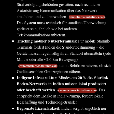
Strafverfolgungsbehörden gestatten, nach rechtlicher
Autorisierung Kommunikation über das Netzwerk
abzuhören und zu überwachen
.
timesofindia.indiatimes.com
Das System muss technisch für staatliche Überwachung
gerüstet sein, ähnlich wie bei anderen
Telekommunikationsanbietern.
Tracking mobiler Nutzerterminals:
Für mobile Starlink-
Terminals fordert Indien die Standortbestimmung – die
Geräte müssen regelmäßig ihren Standort übermitteln (jede
Minute oder alle ~2,6 km Bewegung)
, damit Behörden wissen, ob sich
economictimes.indiatimes.com
Geräte sensiblen Grenzregionen nähern.
Indigene Infrastruktur:
20 % des Starlink-
Mindestens
Boden-Netzwerks in Indien müssen lokal produziert
oder beschafft werden
. Das
economictimes.indiatimes.com
entspricht dem „Make in India“-Prinzip, fördert lokale
Beschaffung und Technologietransfer.
Begrenzte Lizenzlaufzeit:
Indien vergibt angeblich nur