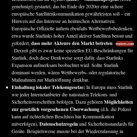
genehmigt) gestartet, das bis Ende der 2020er eine sichere
europäische Satellitenkommunikation gewährleisten soll – ein
Hinweis auf das Interesse an heimischen Alternativen.
Europäische Offizielle äußern ebenfalls Wettbewerbsbedenken;
etwa wurde Starlinks hoher Anteil aktiver Satelliten betont und
dass mehr Akteure den Markt betreten
gefordert,
reuters.com
. Derzeit gibt es zwar keine speziellen EU-Beschränkungen für
Starlink, doch diese Denkweise sorgt dafür, dass Starlinks
Expansion aufmerksam beobachtet wird. Sollte Starlink
dominant werden, wären Wettbewerbs- oder regulatorische
Maßnahmen zur Marktöffnung denkbar.
Einhaltung lokaler Telekomgesetze:
In Europa muss Starlink
wie jeder Internetanbieter die nationalen Telekom- und
Möglichkeiten
Sicherheitsvorschriften befolgen. Dazu gehören
zur gesetzlich vorgesehenen Überwachung
(d.h. die Polizei
kann auf richterlichen Beschluss hin Kommunikation
Datenschutzregeln
mitverfolgen),
und Sicherheitsstandards für
Geräte. Beispielsweise musste bei der Wiederzulassung in