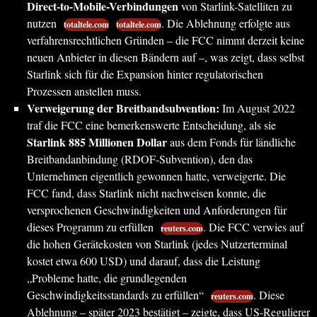
Direct-to-Mobile-Verbindungen
von Starlink-Satelliten zu
nutzen
. Die Ablehnung erfolgte aus
totaltele.com
totaltele.com
verfahrensrechtlichen Gründen – die FCC nimmt derzeit keine
neuen Anbieter in diesen Bändern auf –, was zeigt, dass selbst
Starlink sich für die Expansion hinter regulatorischen
Prozessen anstellen muss.
Verweigerung der Breitbandsubvention:
Im August 2022
traf die FCC eine bemerkenswerte Entscheidung, als sie
Starlink 885 Millionen Dollar
aus dem Fonds für ländliche
Breitbandanbindung (RDOF-Subvention), den das
Unternehmen eigentlich gewonnen hatte, verweigerte. Die
FCC fand, dass Starlink nicht nachweisen konnte, die
versprochenen Geschwindigkeiten und Anforderungen für
dieses Programm zu erfüllen
. Die FCC verwies auf
reuters.com
die hohen Gerätekosten von Starlink (jedes Nutzerterminal
kostet etwa 600 USD) und darauf, dass die Leistung
„Probleme hatte, die grundlegenden
Geschwindigkeitsstandards zu erfüllen“
. Diese
reuters.com
Ablehnung – später 2023 bestätigt – zeigte, dass US-Regulierer