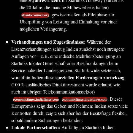
5-Jahres-Lizenz
eine
für Starlinks Gateway (kürzer als
die 20 Jahre, die manche Mitbewerber erhalten)
, gewissermaßen als Pilotphase zur
atlanticcouncil.org
Überprüfung von Leistung und Einhaltung vor einer
möglichen Verlängerung.
Verhandlungen und Zugeständnisse:
Während der
Lizenzverhandlungen schlug Indien zunächst noch strengere
Auflagen vor – z. B. eine indische Mehrheitsbeteiligung an
Starlinks lokaler Gesellschaft oder Beschränkungen beim
Service nahe der Landesgrenzen. Starlink widersetzte sich,
diese speziellen Forderungen zurückzog
woraufhin Indien
(100 % ausländisches Direktinvestment wurde erlaubt, wie
auch im übrigen Telekommunikationssektor)
. Dieser
economictimes.indiatimes.com
economictimes.indiatimes.com
Kompromiss zeigt das Geben und Nehmen: Indien setzte viele
Kontrollen durch, zeigte sich aber bei der Besitzfrage flexibel,
sobald andere Sicherungen bestanden.
Lokale Partnerschaften:
Auffällig an Starlinks Indien-