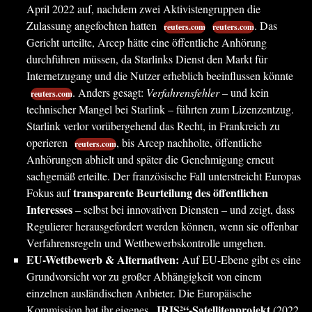
April 2022 auf, nachdem zwei Aktivistengruppen die
Zulassung angefochten hatten
. Das
reuters.com
reuters.com
Gericht urteilte, Arcep hätte eine öffentliche Anhörung
durchführen müssen, da Starlinks Dienst den Markt für
Internetzugang und die Nutzer erheblich beeinflussen könnte
. Anders gesagt:
Verfahrensfehler
– und kein
reuters.com
technischer Mangel bei Starlink – führten zum Lizenzentzug.
Starlink verlor vorübergehend das Recht, in Frankreich zu
operieren
, bis Arcep nachholte, öffentliche
reuters.com
Anhörungen abhielt und später die Genehmigung erneut
sachgemäß erteilte. Der französische Fall unterstreicht Europas
transparente Beurteilung des öffentlichen
Fokus auf
Interesses
– selbst bei innovativen Diensten – und zeigt, dass
Regulierer herausgefordert werden können, wenn sie offenbar
Verfahrensregeln und Wettbewerbskontrolle umgehen.
EU-Wettbewerb & Alternativen:
Auf EU-Ebene gibt es eine
Grundvorsicht vor zu großer Abhängigkeit von einem
einzelnen ausländischen Anbieter. Die Europäische
„IRIS²“-Satellitenprojekt
Kommission hat ihr eigenes
(2022