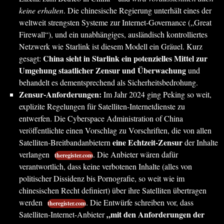
keine erhalten
. Die chinesische Regierung unterhält eines der
weltweit strengsten Systeme zur Internet-Governance („Great
Firewall“), und ein unabhängiges, ausländisch kontrolliertes
Netzwerk wie Starlink ist diesem Modell ein Gräuel. Kurz
China sieht in Starlink ein potenzielles Mittel zur
gesagt:
Umgehung staatlicher Zensur und Überwachung
und
behandelt es dementsprechend als Sicherheitsbedrohung.
Zensur-Anforderungen:
Im Jahr 2024 ging Peking so weit,
explizite Regelungen für Satelliten-Internetdienste zu
entwerfen. Die Cyberspace Administration of China
veröffentlichte einen Vorschlag zu Vorschriften, die von allen
eine Echtzeit-Zensur
Satelliten-Breitbandanbietern
der Inhalte
verlangen
. Die Anbieter wären dafür
theregister.com
verantwortlich, dass keine verbotenen Inhalte (alles von
politischer Dissidenz bis Pornografie, so weit wie im
chinesischen Recht definiert) über ihre Satelliten übertragen
werden
. Die Entwürfe schreiben vor, dass
theregister.com
„mit den Anforderungen der
Satelliten-Internet-Anbieter