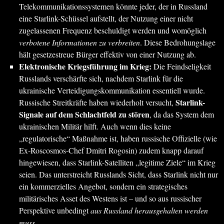
Telekommunikationssystemen könnte jeder, der in Russland
eine Starlink-Schüssel aufstellt, der Nutzung einer nicht
zugelassenen Frequenz beschuldigt werden und womöglich
verbotene Informationen zu verbreiten
. Diese Bedrohungslage
hält gesetzestreue Bürger effektiv von einer Nutzung ab.
Elektronische Kriegsführung im Krieg:
Die Feindseligkeit
Russlands verschärfte sich, nachdem Starlink für die
ukrainische Verteidigungskommunikation essentiell wurde.
Starlink-
Russische Streitkräfte haben wiederholt versucht,
Signale auf dem Schlachtfeld zu stören
, da das System dem
ukrainischen Militär hilft. Auch wenn dies keine
„regulatorische“ Maßnahme ist, haben russische Offizielle (wie
Ex-Roscosmos-Chef Dmitri Rogosin) zudem knapp darauf
hingewiesen, dass Starlink-Satelliten „legitime Ziele“ im Krieg
seien. Das unterstreicht Russlands Sicht, dass Starlink nicht nur
ein kommerzielles Angebot, sondern ein strategisches
militärisches Asset des Westens ist – und so aus russischer
Perspektive unbedingt
aus Russland herausgehalten werden
muss
.