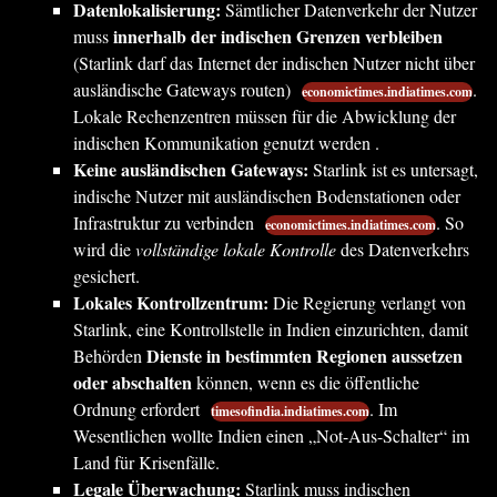
Datenlokalisierung:
Sämtlicher Datenverkehr der Nutzer
innerhalb der indischen Grenzen verbleiben
muss
(Starlink darf das Internet der indischen Nutzer nicht über
ausländische Gateways routen)
.
economictimes.indiatimes.com
Lokale Rechenzentren müssen für die Abwicklung der
indischen Kommunikation genutzt werden .
Keine ausländischen Gateways:
Starlink ist es untersagt,
indische Nutzer mit ausländischen Bodenstationen oder
Infrastruktur zu verbinden
. So
economictimes.indiatimes.com
wird die
vollständige lokale Kontrolle
des Datenverkehrs
gesichert.
Lokales Kontrollzentrum:
Die Regierung verlangt von
Starlink, eine Kontrollstelle in Indien einzurichten, damit
Dienste in bestimmten Regionen aussetzen
Behörden
oder abschalten
können, wenn es die öffentliche
Ordnung erfordert
. Im
timesofindia.indiatimes.com
Wesentlichen wollte Indien einen „Not-Aus-Schalter“ im
Land für Krisenfälle.
Legale Überwachung:
Starlink muss indischen