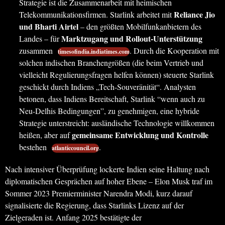
Strategie ist die Zusammenarbeit mit heimischen
Reliance Jio
Telekommunikationsfirmen. Starlink arbeitet mit
und Bharti Airtel
– den größten Mobilfunkanbietern des
Marktzugang und Rollout-Unterstützung
Landes – für
zusammen
. Durch die Kooperation mit
timesofindia.indiatimes.com
solchen indischen Branchengrößen (die beim Vertrieb und
vielleicht Regulierungsfragen helfen können) steuerte Starlink
geschickt durch Indiens „Tech-Souveränität“. Analysten
betonen, dass Indiens Bereitschaft, Starlink “wenn auch zu
Neu-Delhis Bedingungen”, zu genehmigen, eine hybride
Strategie unterstreicht: ausländische Technologie willkommen
gemeinsame Entwicklung und Kontrolle
heißen, aber auf
bestehen
.
atlanticcouncil.org
Nach intensiver Überprüfung lockerte Indien seine Haltung nach
diplomatischen Gesprächen auf hoher Ebene – Elon Musk traf im
Sommer 2023 Premierminister Narendra Modi, kurz darauf
signalisierte die Regierung, dass Starlinks Lizenz auf der
Zielgeraden ist. Anfang 2025 bestätigte der