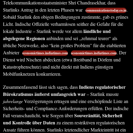
Telekommunikationsstaatsminister Shri Chandrasekhar, dass
Starlinks Antrag in den letzten Phasen war
.
communicationstoday.co.in
Sobald Starlink den obigen Bedingungen zustimmte, gab es grünes
Licht. Indische Offizielle verharmlosen seither die Gefahr für die
ländliche und
lokale Industrie – Starlink werde vor allem
abgelegene Regionen
anbinden und sei „zehnmal teurer“ als
übliche Netzwerke, also “kein großes Problem” für die etablierten
Anbieter
. Der
economictimes.indiatimes.com
economictimes.indiatimes.com
Dienst wird Nischen abdecken (etwa Breitband in Dörfern und
Katastrophenschutz) und nicht direkt mit Indiens günstigen
Mobilfunknetzen konkurrieren.
Indiens regulatorischer
Zusammenfassend lässt sich sagen, dass
Bürokratismus äußerst umfangreich war
– Starlink musste
jahrelange
Verzögerungen ertragen und eine erschöpfende Liste an
Sicherheits- und Compliance-Anforderungen erfüllen. Der indische
Souveränität, Sicherheit
Fall veranschaulicht, wie Sorgen über
und Kontrolle über Daten
zu einem restriktiven regulatorischen
Ansatz führen können. Starlinks letztendlicher Markteintritt ist ein