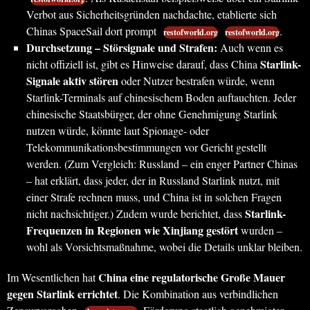
Verbot aus Sicherheitsgründen nachdachte, etablierte sich
Chinas SpaceSail dort prompt
.
restofworld.org
restofworld.org
Durchsetzung – Störsignale und Strafen:
Auch wenn es
Starlink-
nicht offiziell ist, gibt es Hinweise darauf, dass China
Signale aktiv stören
oder Nutzer bestrafen würde, wenn
Starlink-Terminals auf chinesischem Boden auftauchten. Jeder
chinesische Staatsbürger, der ohne Genehmigung Starlink
nutzen würde, könnte laut Spionage- oder
Telekommunikationsbestimmungen vor Gericht gestellt
werden. (Zum Vergleich: Russland – ein enger Partner Chinas
– hat erklärt, dass jeder, der in Russland Starlink nutzt, mit
einer Strafe rechnen muss, und China ist in solchen Fragen
Starlink-
nicht nachsichtiger.) Zudem wurde berichtet, dass
Frequenzen in Regionen wie Xinjiang gestört
wurden –
wohl als Vorsichtsmaßnahme, wobei die Details unklar bleiben.
China eine regulatorische Große Mauer
Im Wesentlichen hat
gegen Starlink errichtet
. Die Kombination aus verbindlichen