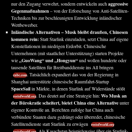
aggressive
nur den Zugang verwehrt, sondern entwickeln auch
Gegenmaßnahmen
– von der Erforschung von Anti-Satelliten-
Techniken bis zur beschleunigten Entwicklung inländischer
Wettbewerber.
Inländische Alternativen – Musk bleibt draußen, Chinesen
kommen rein:
Statt Starlink einzuladen, setzt China auf eigene
Konstellationen im niedrigen Erdorbit. Chinesische
Unternehmen (mit staatlicher Unterstützung) starten Projekte
„GuoWang“ und „Hongyun“
wie
und wollen hunderte oder
tausende Satelliten für Breitbanddienste ins All bringen
. Tatsächlich expandiert das von der Regierung in
cnbc.com
Shanghai unterstützte chinesische Raumfahrt-Startup
SpaceSail
in Märkte, in denen Starlink auf Widerstände stößt
Wo Musk an
. Das deutet auf eine Strategie hin:
restofworld.org
der Bürokratie scheitert, bietet China eine Alternative
unter
eigener Kontrolle an. Berichten zufolge hat China auch
verbündete Staaten dazu gedrängt oder überredet, chinesische
Satellitendienste statt Starlink zu erwägen
restofworld.org
. Als Kasachstan beispielsweise über ein Starlink-
restofworld.org