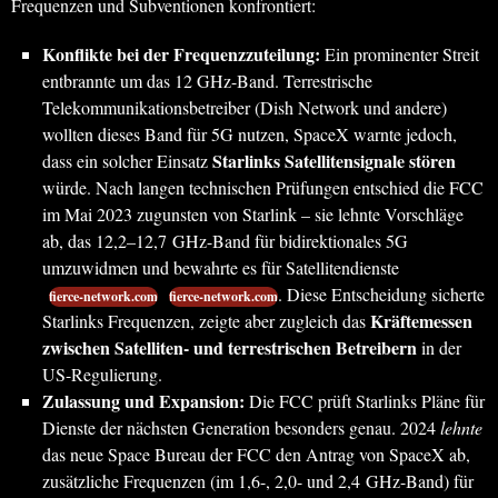
Frequenzen und Subventionen konfrontiert:
Konflikte bei der Frequenzzuteilung:
Ein prominenter Streit
entbrannte um das 12 GHz-Band. Terrestrische
Telekommunikationsbetreiber (Dish Network und andere)
wollten dieses Band für 5G nutzen, SpaceX warnte jedoch,
Starlinks Satellitensignale stören
dass ein solcher Einsatz
würde. Nach langen technischen Prüfungen entschied die FCC
im Mai 2023 zugunsten von Starlink – sie lehnte Vorschläge
ab, das 12,2–12,7 GHz-Band für bidirektionales 5G
umzuwidmen und bewahrte es für Satellitendienste
. Diese Entscheidung sicherte
fierce-network.com
fierce-network.com
Kräftemessen
Starlinks Frequenzen, zeigte aber zugleich das
zwischen Satelliten- und terrestrischen Betreibern
in der
US-Regulierung.
Zulassung und Expansion:
Die FCC prüft Starlinks Pläne für
Dienste der nächsten Generation besonders genau. 2024
lehnte
das neue Space Bureau der FCC den Antrag von SpaceX ab,
zusätzliche Frequenzen (im 1,6-, 2,0- und 2,4 GHz-Band) für