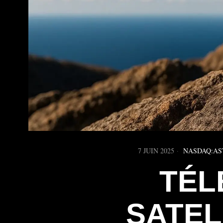
7 JUIN 2025
NASDAQ:AS
TÉL
SATEL