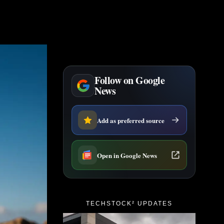
Follow on Google
News
Add as preferred source
Open in Google News
TECHSTOCK² UPDATES