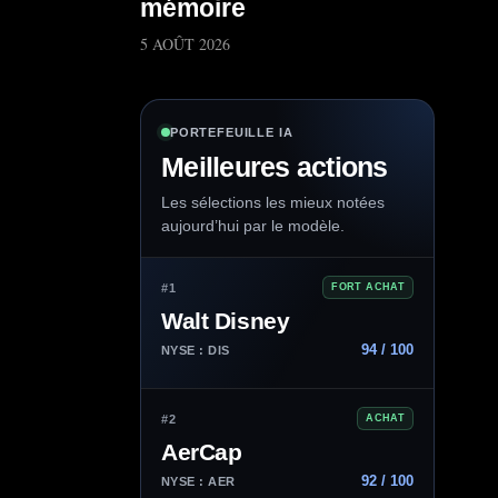
mémoire
5 AOÛT 2026
PORTEFEUILLE IA
Meilleures actions
Les sélections les mieux notées
aujourd’hui par le modèle.
#1
FORT ACHAT
Walt Disney
94 / 100
NYSE : DIS
#2
ACHAT
AerCap
92 / 100
NYSE : AER