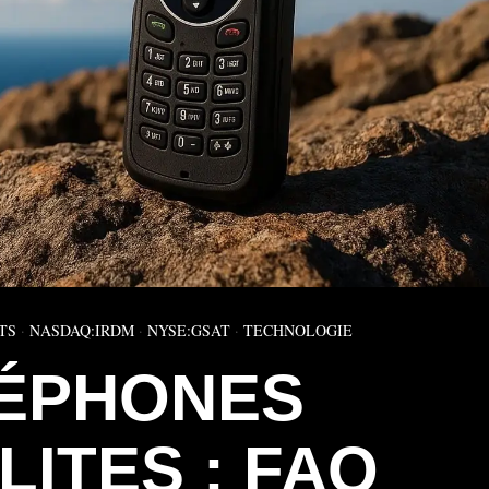
TS
·
NASDAQ:IRDM
·
NYSE:GSAT
·
TECHNOLOGIE
ÉPHONES
LITES : FAQ