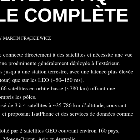
LE COMPLÈTE
Y
MARCIN FRĄCKIEWICZ
e connecte directement à des satellites et nécessite une vue
enne proéminente généralement déployée à l’extérieur.
tes jusqu’à une station terrestre, avec une latence plus élevée
etour) que sur les LEO (~50–150 ms).
66 satellites en orbite basse (~780 km) offrant une
ompris les pôles.
é de 3 à 4 satellites à ~35 786 km d’altitude, couvrant
es et proposant IsatPhone et des services de données comme
loité par 2 satellites GEO couvrant environ 160 pays,
, Moyen-Orient, Asie et Australie.