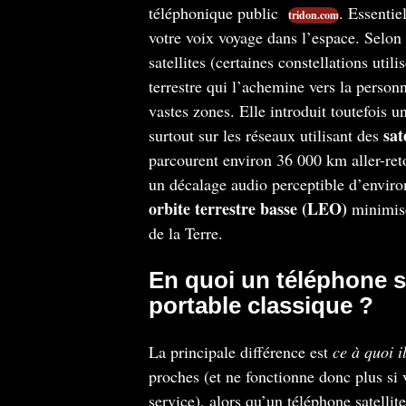
téléphonique public
. Essentie
tridon.com
votre voix voyage dans l’espace. Selon 
satellites (certaines constellations utili
terrestre qui l’achemine vers la person
vastes zones. Elle introduit toutefois 
sat
surtout sur les réseaux utilisant des
parcourent environ 36 000 km aller-reto
un décalage audio perceptible d’enviro
orbite terrestre basse (LEO)
minimisen
de la Terre.
En quoi un téléphone sat
portable classique ?
La principale différence est
ce à quoi i
proches (et ne fonctionne donc plus si 
service), alors qu’un téléphone satell