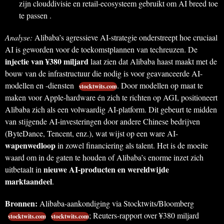
zijn clouddivisie en retail-ecosysteem gebruikt om AI breed toe
te passen .
Analyse:
Alibaba’s agressieve AI-strategie onderstreept hoe cruciaal
AI is geworden voor de toekomstplannen van techreuzen. De
injectie van ¥380 miljard
laat zien dat Alibaba haast maakt met de
bouw van de infrastructuur die nodig is voor geavanceerde AI-
modellen en -diensten
. Door modellen op maat te
stocktwits.com
maken voor Apple-hardware én zich te richten op AGI, positioneert
Alibaba zich als een volwaardig AI-platform. Dit gebeurt te midden
van stijgende AI-investeringen door andere Chinese bedrijven
(ByteDance, Tencent, enz.), wat wijst op een ware AI-
wapenwedloop
in zowel financiering als talent. Het is de moeite
waard om in de gaten te houden of Alibaba’s enorme inzet zich
nieuwe AI-producten en wereldwijde
uitbetaalt in
marktaandeel
.
Bronnen:
Alibaba-aankondiging via Stocktwits/Bloomberg
; Reuters-rapport over ¥380 miljard
stocktwits.com
stocktwits.com