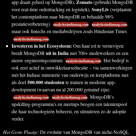
Zomato
app draait geheel op MongoDB),
(gebruikt MongoDB
SonyLiv
voor real-time ordertracking en logistiek),
(verplaatste
het contentplatform naar MongoDB en behaalde 98%
prestatieverbetering)
,
analyticsindiamag.com
analyticsindiamag.com
maar ook fintechs en mediabedrijven zoals Hindustan Times
.
analyticsindiamag.com
Investeren in het Ecosysteem:
Om haar rol te verstevigen
uit in India
breidt MongoDB
met 700+ medewerkers en een
nieuw engineeringcentrum
. Het bedrijf is
analyticsindiamag.com
ook zeer actief in ontwikkelaarseducatie – via samenwerkingen
met het Indiase ministerie van onderwijs en leerplatforms met
500.000 studenten
als doel
te trainen in moderne app-
development (waarvan nu al 200.000 getraind zijn)
. MongoDB’s
analyticsindiamag.com
analyticsindiamag.com
upskilling-programma’s en meetups beogen een talentenpool
die haar technologieën beheerst, en stimuleren zo de adoptie
verder.
Het Grote Plaatje:
De evolutie van MongoDB van niche-NoSQL