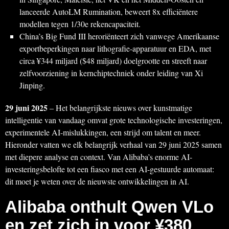
lanceerde AutoLM Rumination, beweert 8x efficiëntere
modellen tegen 1/30e rekencapaciteit.
China’s Big Fund III heroriënteert zich vanwege Amerikaanse
exportbeperkingen naar lithografie-apparatuur en EDA, met
circa ¥344 miljard ($48 miljard) doelgrootte en streeft naar
zelfvoorziening in kernchiptechniek onder leiding van Xi
Jinping.
29 juni 2025
– Het belangrijkste nieuws over kunstmatige
intelligentie van vandaag omvat grote technologische investeringen,
experimentele AI-mislukkingen, een strijd om talent en meer.
Hieronder vatten we elk belangrijk verhaal van 29 juni 2025 samen
met diepere analyse en context. Van Alibaba’s enorme AI-
investeringsbelofte tot een fiasco met een AI-gestuurde automaat:
dit moet je weten over de nieuwste ontwikkelingen in AI.
Alibaba onthult Qwen VLo
en zet zich in voor ¥380