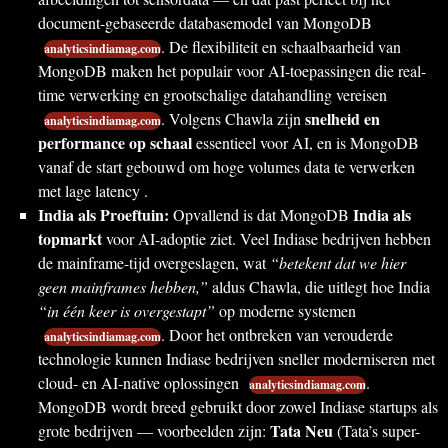
document-gebaseerde databasemodel van MongoDB
. De flexibiliteit en schaalbaarheid van
analyticsindiamag.com
MongoDB maken het populair voor AI-toepassingen die real-
time verwerking en grootschalige datahandling vereisen
snelheid en
. Volgens Chawla zijn
analyticsindiamag.com
performance op schaal
essentieel voor AI, en is MongoDB
vanaf de start gebouwd om hoge volumes data te verwerken
met lage latency .
India als Proeftuin:
India als
Opvallend is dat MongoDB
topmarkt
voor AI-adoptie ziet. Veel Indiase bedrijven hebben
de mainframe-tijd overgeslagen, wat
“betekent dat we hier
geen mainframes hebben,”
aldus Chawla, die uitlegt hoe India
“in één keer is overgestapt”
op moderne systemen
. Door het ontbreken van verouderde
analyticsindiamag.com
technologie kunnen Indiase bedrijven sneller moderniseren met
cloud- en AI-native oplossingen
.
analyticsindiamag.com
MongoDB wordt breed gebruikt door zowel Indiase startups als
Tata Neu
grote bedrijven — voorbeelden zijn:
(Tata’s super-