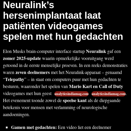
Neuralink’s
hersenimplantaat laat
patiënten videogames
spelen met hun gedachten
Neuralink
Elon Musks brain-computer interface startup
gaf een
zomer 2025-update
waarin opmerkelijke vooruitgang werd
getoond in de eerste menselijke proeven. In een reeks demonstraties
zeven deelnemers
waren
met het Neuralink-apparaat – genaamd
Telepathy
“
” – in staat om computers puur met hun gedachten te
Mario Kart en Call of Duty
besturen, waaronder het spelen van
videogames met hun geest
.
analyticsindiamag.com
analyticsindiamag.com
speelse kant
Het evenement toonde zowel de
als de diepgaande
betekenis voor mensen met verlamming of neurologische
aandoeningen.
Gamen met gedachten:
Een video liet een deelnemer