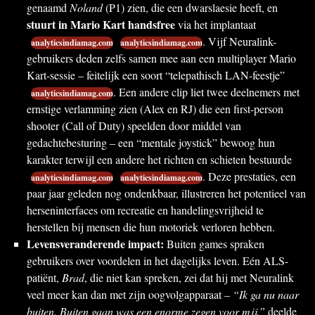
genaamd
Noland
(P1) zien, die een dwarslaesie heeft, en
stuurt in Mario Kart handsfree
via het implantaat
. Vijf Neuralink-
analyticsindiamag.com
analyticsindiamag.com
gebruikers deden zelfs samen mee aan een multiplayer Mario
Kart-sessie – feitelijk een soort “telepathisch LAN-feestje”
. Een andere clip liet twee deelnemers met
analyticsindiamag.com
ernstige verlamming zien (Alex en RJ) die een first-person
shooter (Call of Duty) speelden door middel van
gedachtebesturing – een “mentale joystick” bewoog hun
karakter terwijl een andere het richten en schieten bestuurde
. Deze prestaties, een
analyticsindiamag.com
analyticsindiamag.com
paar jaar geleden nog ondenkbaar, illustreren het potentieel van
herseninterfaces om recreatie en handelingsvrijheid te
herstellen bij mensen die hun motoriek verloren hebben.
Levensveranderende impact:
Buiten games spraken
gebruikers over voordelen in het dagelijks leven. Eén ALS-
patiënt,
Brad
, die niet kan spreken, zei dat hij met Neuralink
veel meer kan dan met zijn oogvolgapparaat –
“Ik ga nu naar
buiten. Buiten gaan was een enorme zegen voor mij,”
deelde