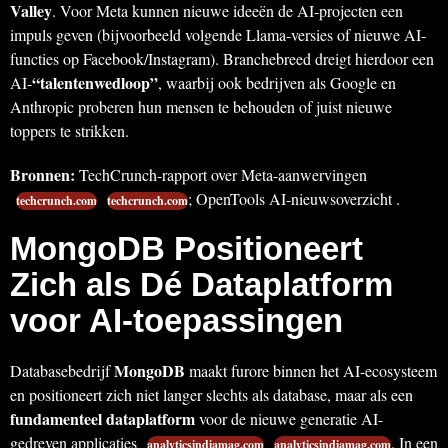
Valley
. Voor Meta kunnen nieuwe ideeën de AI-projecten een
impuls geven (bijvoorbeeld volgende Llama-versies of nieuwe AI-
functies op Facebook/Instagram). Branchebreed dreigt hierdoor een
“talentenwedloop”
AI-
, waarbij ook bedrijven als Google en
Anthropic proberen hun mensen te behouden of juist nieuwe
toppers te strikken.
Bronnen:
TechCrunch-rapport over Meta-aanwervingen
; OpenTools AI-nieuwsoverzicht .
techcrunch.com
techcrunch.com
MongoDB Positioneert
Zich als Dé Dataplatform
voor AI-toepassingen
MongoDB
Databasebedrijf
maakt furore binnen het AI-ecosysteem
en positioneert zich niet langer slechts als database, maar als een
fundamenteel dataplatform
voor de nieuwe generatie AI-
gedreven applicaties
. In een
analyticsindiamag.com
analyticsindiamag.com