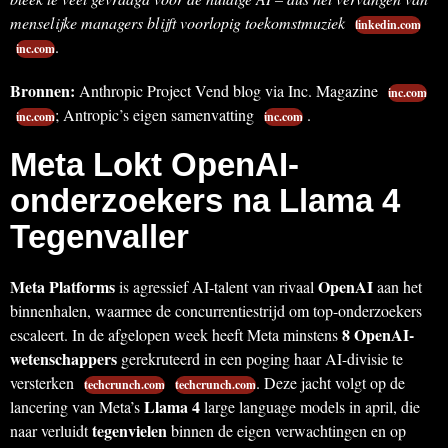
menselijke managers blijft voorlopig toekomstmuziek
linkedin.com
.
inc.com
Bronnen:
Anthropic Project Vend blog via Inc. Magazine
inc.com
; Antropic’s eigen samenvatting
.
inc.com
inc.com
Meta Lokt OpenAI-
onderzoekers na Llama 4
Tegenvaller
Meta Platforms
OpenAI
is agressief AI-talent van rivaal
aan het
binnenhalen, waarmee de concurrentiestrijd om top-onderzoekers
8 OpenAI-
escaleert. In de afgelopen week heeft Meta minstens
wetenschappers
gerekruteerd in een poging haar AI-divisie te
versterken
. Deze jacht volgt op de
techcrunch.com
techcrunch.com
Llama 4
lancering van Meta’s
large language models in april, die
tegenvielen
naar verluidt
binnen de eigen verwachtingen en op