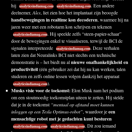
hij
. Een andere
analyticsindiamag.com
analyticsindiamag.com
deelnemer,
Alex
, liet zien hoe het implantaat zijn beoogde
handbewegingen in realtime kon decoderen
, waarmee hij na
jaren weer met een robotarm kon schrijven en tekenen
. Hij speelde zelfs “steen-papier-schaar”
analyticsindiamag.com
door de bewegingen enkel te visualiseren, terwijl de BCI de
signalen interpreteerde
. Deze verhalen
analyticsindiamag.com
laten zien dat Neuralinks BCI niet slechts een technische
nieuwe onafhankelijkheid en
demonstratie is – het biedt nu al
productiviteit
(één gebruiker zei dat hij nu kan werken, talen
studeren en zelfs online lessen volgen dankzij het apparaat
).
analyticsindiamag.com
Musks visie voor de toekomst:
Elon Musk nam het podium
om een stoutmoedig toekomstplan uiteen te zetten. Hij stelde
dat je in de toekomst
“mentaal op afstand moet kunnen
een
inloggen op een Tesla Optimus-robot”
, waardoor je
mensachtige robot met je gedachten kunt besturen
. Dit zou iemand
analyticsindiamag.com
analyticsindiamag.com