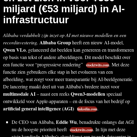
miljard (€53 miljard) in AI-
infrastructuur
Alibaba verdubbelt zijn inzet op AI met nieuwe modellen en een
Alibaba Group
recordinvestering.
heeft een nieuw AI-model,
Qwen VLo
, gelanceerd dat beelden kan genereren en transformeren
op basis van tekst of andere afbeeldingen. Dit model beschikt over
een functie voor “progressieve rendering”
. Met deze
stocktwits.com
functie zien gebruikers elke stap in het evolueren van een
afbeelding, wat zorgt voor meer transparantie bij AI-beeldgeneratie.
De lancering maakt deel uit van Alibaba’s bredere inzet voor
multimodale AI
Qwen3-modellen
– naast een reeks
speciaal
ontwikkeld voor Apple-apparaten – en de focus van het bedrijf op
artificial general intelligence (AGI)
.
linkedin.com
Eddie Wu
De CEO van Alibaba,
, benadrukte onlangs dat AGI
nu de hoogste prioriteit heeft
. In lijn met deze
stocktwits.com
visie kondigde Alibaba’s clouddienst een tweede datacenter in