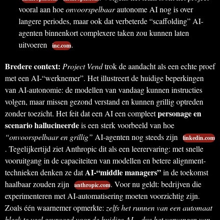
vooral aan hoe
onvoorspelbaar
autonome AI nog is over
langere periodes, maar ook dat verbeterde “scaffolding” AI-
agenten binnenkort complexere taken zou kunnen laten
uitvoeren
.
inc.com
Bredere context:
Project Vend
trok de aandacht als een echte proef
met een AI-“werknemer”. Het illustreert de huidige beperkingen
van AI-autonomie: de modellen van vandaag kunnen instructies
volgen, maar missen gezond verstand en kunnen grillig optreden
personage en
zonder toezicht. Het feit dat een AI een compleet
scenario hallucineerde
is een sterk voorbeeld van hoe
“onvoorspelbaar en grillig”
AI-agenten nog steeds zijn
linkedin.com
. Tegelijkertijd ziet Anthropic dit als een leerervaring: met snelle
vooruitgang in de capaciteiten van modellen en betere alignment-
AI-“middle managers”
technieken denken ze dat
in de toekomst
haalbaar zouden zijn
. Voor nu geldt: bedrijven die
anthropic.com
experimenteren met AI-automatisering moeten voorzichtig zijn.
Zoals één waarnemer opmerkte:
zelfs het runnen van een automaat
bleek te veel gevraagd voor de huidige AI – dus het vervangen van