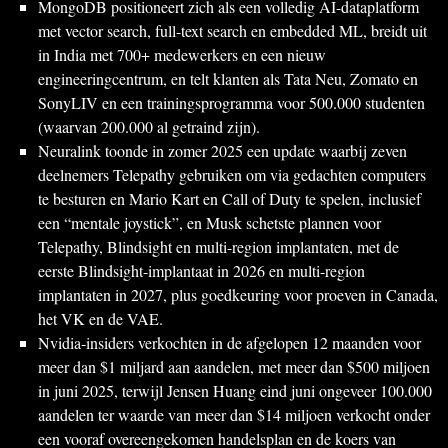
MongoDB positioneert zich als een volledig AI-dataplatform
met vector search, full-text search en embedded ML, breidt uit
in India met 700+ medewerkers en een nieuw
engineeringcentrum, en telt klanten als Tata Neu, Zomato en
SonyLIV en een trainingsprogramma voor 500.000 studenten
(waarvan 200.000 al getraind zijn).
Neuralink toonde in zomer 2025 een update waarbij zeven
deelnemers Telepathy gebruiken om via gedachten computers
te besturen en Mario Kart en Call of Duty te spelen, inclusief
een “mentale joystick”, en Musk schetste plannen voor
Telepathy, Blindsight en multi-region implantaten, met de
eerste Blindsight-implantaat in 2026 en multi-region
implantaten in 2027, plus goedkeuring voor proeven in Canada,
het VK en de VAE.
Nvidia-insiders verkochten in de afgelopen 12 maanden voor
meer dan $1 miljard aan aandelen, met meer dan $500 miljoen
in juni 2025, terwijl Jensen Huang eind juni ongeveer 100.000
aandelen ter waarde van meer dan $14 miljoen verkocht onder
een vooraf overeengekomen handelsplan en de koers van