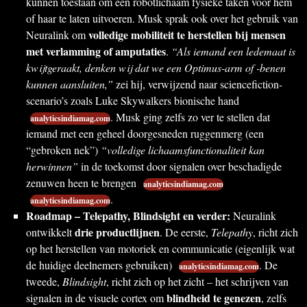
kunnen toestaan om een robotlichaam fysieke taken voor hem
of haar te laten uitvoeren. Musk sprak ook over het gebruik van
volledige mobiliteit te herstellen bij mensen
Neuralink om
met verlamming of amputaties
.
“Als iemand een ledemaat is
kwijtgeraakt, denken wij dat we een Optimus-arm of -benen
kunnen aansluiten,”
zei hij, verwijzend naar sciencefiction-
scenario’s zoals Luke Skywalkers bionische hand
. Musk ging zelfs zo ver te stellen dat
analyticsindiamag.com
iemand met een geheel doorgesneden ruggenmerg (een
“gebroken nek”)
“volledige lichaamsfunctionaliteit kan
herwinnen”
in de toekomst door signalen over beschadigde
zenuwen heen te brengen
analyticsindiamag.com
.
analyticsindiamag.com
Roadmap – Telepathy, Blindsight en verder:
Neuralink
drie productlijnen
ontwikkelt
. De eerste,
Telepathy
, richt zich
op het herstellen van motoriek en communicatie (eigenlijk wat
de huidige deelnemers gebruiken)
. De
analyticsindiamag.com
tweede,
Blindsight
, richt zich op het zicht – het schrijven van
blindheid te genezen
signalen in de visuele cortex om
, zelfs