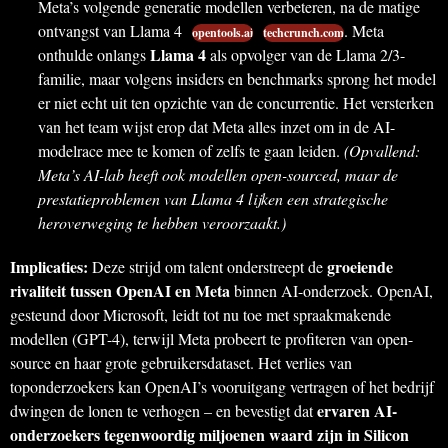
Meta’s volgende generatie modellen verbeteren, na de matige
ontvangst van Llama 4
. Meta
opentools.ai
techcrunch.com
Llama 4
onthulde onlangs
als opvolger van de Llama 2/3-
familie, maar volgens insiders en benchmarks sprong het model
er niet echt uit ten opzichte van de concurrentie. Het versterken
van het team wijst erop dat Meta alles inzet om in de AI-
modelrace mee te komen of zelfs te gaan leiden.
(Opvallend:
Meta’s AI-lab heeft ook modellen open-sourced, maar de
prestatieproblemen van Llama 4 lijken een strategische
heroverweging te hebben veroorzaakt.)
Implicaties:
groeiende
Deze strijd om talent onderstreept de
rivaliteit tussen OpenAI en Meta
binnen AI-onderzoek. OpenAI,
gesteund door Microsoft, leidt tot nu toe met spraakmakende
modellen (GPT-4), terwijl Meta probeert te profiteren van open-
source en haar grote gebruikersdataset. Het verlies van
toponderzoekers kan OpenAI’s vooruitgang vertragen of het bedrijf
ervaren AI-
dwingen de lonen te verhogen – en bevestigt dat
onderzoekers tegenwoordig miljoenen waard zijn in Silicon