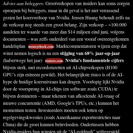
Advies aan beleggers:
Grootverkopen van insiders kan soms zorgen
oproepen bij beleggers, maar in dit geval is het niet verrassend
gezien het koersverloop van Nvidia. Jensen Huang behoudt zelfs na
de verkoop nog steeds een groot belang. Zijn verkoop – ~100.000
aandelen ter waarde van meer dan $14 miljoen eind juni, volgens
documenten – was zelfs onderdeel van een vooraf overeengekomen
handelsplan
. Marktcommentatoren wijzen erop dat
moneycheck.com
stijging van 68% jaar-op-jaar
winst nemen logisch is na een
Nvidia’s fundamentele cijfers
(halverwege het jaar)
.
reuters.com
blijven sterk, met recordomzetten uit AI-chipverkopen (H100
GPU’s zijn extreem gewild). Het belangrijkste risico is of de AI-
hype de huidige koersniveaus kan dragen. Voorlopig lijkt Nvidia
door de voorsprong in AI-chips (en software zoals CUDA) te
blijven domineren – maar tekenen van afkoelende AI-vraag of
nieuwe concurrentie (AMD, Google’s TPUs, etc.) kunnen het
momentum testen. Investeerders moeten ook letten op
regelgevingskwesties (zoals Amerikaanse exportrestricties naar
China) die de groei kunnen beïnvloeden. Ondertussen hebben
Nvidia-insiders hun winsten uit de “AI-goldrush” veiliggesteld,