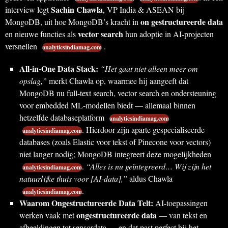
Sachin Chawla
interview legt
, VP India & ASEAN bij
on gestructureerde data
MongoDB, uit hoe MongoDB’s kracht in
vector search
en nieuwe functies als
hun adoptie in AI-projecten
versnellen
.
analyticsindiamag.com
All-in-One Data Stack:
“Het gaat niet alleen meer om
opslag,”
merkt Chawla op, waarmee hij aangeeft dat
MongoDB nu full-text search, vector search en ondersteuning
voor embedded ML-modellen biedt — allemaal binnen
hetzelfde databaseplatform
analyticsindiamag.com
. Hierdoor zijn aparte gespecialiseerde
analyticsindiamag.com
databases (zoals Elastic voor tekst of Pinecone voor vectors)
niet langer nodig; MongoDB integreert deze mogelijkheden
.
“Alles is nu geïntegreerd… Wij zijn het
analyticsindiamag.com
natuurlijke thuis voor [AI-data],”
aldus Chawla
.
analyticsindiamag.com
Waarom Ongestructureerde Data Telt:
AI-toepassingen
ongestructureerde data
werken vaak met
— van tekst en
afbeeldingen tot sensordata — en dat past perfect bij het