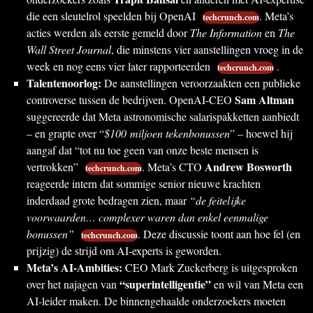
die een sleutelrol speelden bij OpenAI
. Meta’s
techcrunch.com
acties werden als eerste gemeld door
The Information
en
The
Wall Street Journal
, die minstens vier aanstellingen vroeg in de
week en nog eens vier later rapporteerden
.
techcrunch.com
Talentenoorlog:
De aanstellingen veroorzaakten een publieke
Sam Altman
controverse tussen de bedrijven. OpenAI-CEO
suggereerde dat Meta astronomische salarispakketten aanbiedt
– en grapte over “
$100 miljoen tekenbonussen
” – hoewel hij
aangaf dat “tot nu toe geen van onze beste mensen is
Andrew Bosworth
vertrokken”
. Meta’s CTO
techcrunch.com
reageerde intern dat sommige senior nieuwe krachten
inderdaad grote bedragen zien, maar
“de feitelijke
voorwaarden… complexer waren dan enkel eenmalige
bonussen”
. Deze discussie toont aan hoe fel (en
techcrunch.com
prijzig) de strijd om AI-experts is geworden.
Meta’s AI-Ambities:
CEO Mark Zuckerberg is uitgesproken
“superintelligentie”
over het najagen van
en wil van Meta een
AI-leider maken. De binnengehaalde onderzoekers moeten