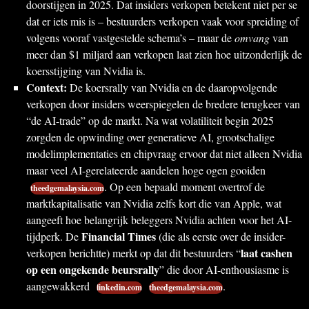
doorstijgen in 2025. Dat insiders verkopen betekent niet per se
dat er iets mis is – bestuurders verkopen vaak voor spreiding of
volgens vooraf vastgestelde schema’s – maar de
omvang
van
meer dan $1 miljard aan verkopen laat zien hoe uitzonderlijk de
koersstijging van Nvidia is.
Context:
De koersrally van Nvidia en de daaropvolgende
verkopen door insiders weerspiegelen de bredere terugkeer van
“de AI-trade” op de markt. Na wat volatiliteit begin 2025
zorgden de opwinding over generatieve AI, grootschalige
modelimplementaties en chipvraag ervoor dat niet alleen Nvidia
maar veel AI-gerelateerde aandelen hoge ogen gooiden
. Op een bepaald moment overtrof de
theedgemalaysia.com
marktkapitalisatie van Nvidia zelfs kort die van Apple, wat
aangeeft hoe belangrijk beleggers Nvidia achten voor het AI-
Financial Times
tijdperk. De
(die als eerste over de insider-
laat cashen
verkopen berichtte) merkt op dat dit bestuurders “
op een ongekende beursrally
” die door AI-enthousiasme is
aangewakkerd
.
linkedin.com
theedgemalaysia.com