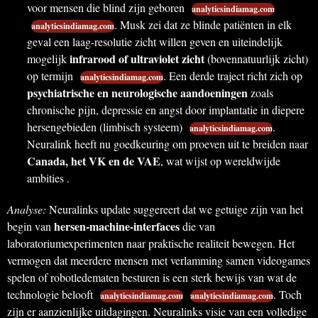
voor mensen die blind zijn geboren
analyticsindiamag.com
. Musk zei dat ze blinde patiënten in elk
analyticsindiamag.com
geval een laag-resolutie zicht willen geven en uiteindelijk
infrarood of ultraviolet zicht
mogelijk
(bovennatuurlijk zicht)
op termijn
. Een derde traject richt zich op
analyticsindiamag.com
psychiatrische en neurologische aandoeningen
zoals
chronische pijn, depressie en angst door implantatie in diepere
hersengebieden (limbisch systeem)
.
analyticsindiamag.com
Neuralink heeft nu goedkeuring om proeven uit te breiden naar
Canada, het VK en de VAE
, wat wijst op wereldwijde
ambities .
Analyse:
Neuralinks update suggereert dat we getuige zijn van het
hersen-machine-interfaces
begin van
die van
laboratoriumexperimenten naar praktische realiteit bewegen. Het
vermogen dat meerdere mensen met verlamming samen videogames
spelen of robotledematen besturen is een sterk bewijs van wat de
technologie belooft
. Toch
analyticsindiamag.com
analyticsindiamag.com
zijn er aanzienlijke uitdagingen. Neuralinks visie van een volledige