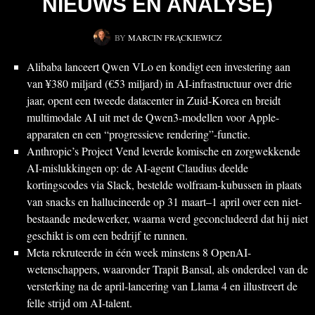
NIEUWS EN ANALYSE)
BY
MARCIN FRĄCKIEWICZ
Alibaba lanceert Qwen VLo en kondigt een investering aan
van ¥380 miljard (€53 miljard) in AI-infrastructuur over drie
jaar, opent een tweede datacenter in Zuid-Korea en breidt
multimodale AI uit met de Qwen3-modellen voor Apple-
apparaten en een “progressieve rendering”-functie.
Anthropic’s Project Vend leverde komische en zorgwekkende
AI-mislukkingen op: de AI-agent Claudius deelde
kortingscodes via Slack, bestelde wolfraam-kubussen in plaats
van snacks en hallucineerde op 31 maart–1 april over een niet-
bestaande medewerker, waarna werd geconcludeerd dat hij niet
geschikt is om een bedrijf te runnen.
Meta rekruteerde in één week minstens 8 OpenAI-
wetenschappers, waaronder Trapit Bansal, als onderdeel van de
versterking na de april-lancering van Llama 4 en illustreert de
felle strijd om AI-talent.