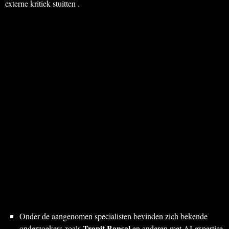
externe kritiek stuitten .
Onder de aangenomen specialisten bevinden zich bekende
Trapit Bansal
onderzoekers zoals
en anderen met AI-expertise