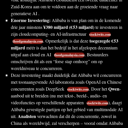
Zuid-Korea aan om te voldoen aan de groeiende vraag naar
generatieve AI .
Enorme Investering:
Alibaba is van plan om in de komende
¥380 miljard (€53 miljard)
drie jaar minstens
te investeren in
zijn cloudcomputing- en AI-infrastructuur
stocktwits.com
toegezegde €53
. Opmerkelijk is dat deze
theedgemalaysia.com
miljard
méér is dan het bedrijf in het afgelopen decennium
uitgaf aan cloud en AI
. Bestuurders
theedgemalaysia.com
omschrijven dit als een “forse stap omhoog” om op
wereldniveau te concurreren.
Deze investering maakt duidelijk dat Alibaba wil concurreren
met toonaangevende AI-laboratoria zoals OpenAI en Chinese
Qwen
concurrenten zoals DeepSeek
. Door het
-
stocktwits.com
aanbod uit te breiden (nu met tekst-, beeld-, audio- en
videofuncties op verschillende apparaten
), daagt
stocktwits.com
Alibaba gevestigde partijen op het gebied van multimodale AI
Analisten
uit.
verwachten dat dit de concurrentie, zowel in
China als wereldwijd, zal verscherpen – vooral omdat Alibaba