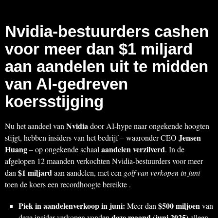
Nvidia-bestuurders cashen
voor meer dan $1 miljard
aan aandelen uit te midden
van AI-gedreven
koersstijging
Nvidia
Nu het aandeel van
door AI-hype naar ongekende hoogten
Jensen
stijgt, hebben insiders van het bedrijf – waaronder CEO
Huang
aandelen verzilverd
– op ongekende schaal
. In de
afgelopen 12 maanden verkochten Nvidia-bestuurders voor meer
$1 miljard
dan
aan aandelen, met een
golf van verkopen in juni
toen de koers een recordhoogte bereikte .
Piek in aandelenverkoop in juni:
$500 miljoen
Meer dan
van
deze maand (juni 2025)
deze insider-verkopen vonden
alleen