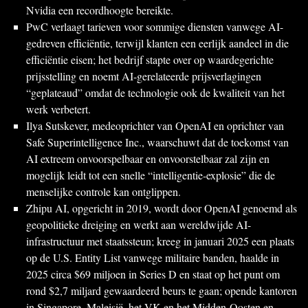
Nvidia een recordhoogte bereikte.
PwC verlaagt tarieven voor sommige diensten vanwege AI-
gedreven efficiëntie, terwijl klanten een eerlijk aandeel in die
efficiëntie eisen; het bedrijf stapte over op waardegerichte
prijsstelling en noemt AI-gerelateerde prijsverlagingen
“geplateaud” omdat de technologie ook de kwaliteit van het
werk verbetert.
Ilya Sutskever, medeoprichter van OpenAI en oprichter van
Safe Superintelligence Inc., waarschuwt dat de toekomst van
AI extreem onvoorspelbaar en onvoorstelbaar zal zijn en
mogelijk leidt tot een snelle “intelligentie-explosie” die de
menselijke controle kan ontglippen.
Zhipu AI, opgericht in 2019, wordt door OpenAI genoemd als
geopolitieke dreiging en werkt aan wereldwijde AI-
infrastructuur met staatssteun; kreeg in januari 2025 een plaats
op de U.S. Entity List vanwege militaire banden, haalde in
2025 circa $69 miljoen in Series D en staat op het punt om
rond $2,7 miljard gewaardeerd beurs te gaan; opende kantoren
in Singapore, Maleisië, het VK en het Midden-Oosten en