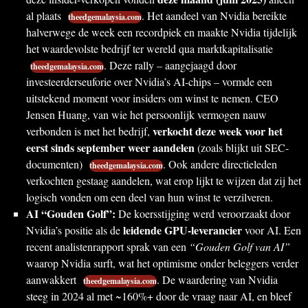
al plaats
. Het aandeel van Nvidia bereikte
theedgemalaysia.com
halverwege de week een recordpiek en maakte Nvidia tijdelijk
het waardevolste bedrijf ter wereld qua marktkapitalisatie
. Deze rally – aangejaagd door
theedgemalaysia.com
investeerderseuforie over Nvidia’s AI-chips – vormde een
uitstekend moment voor insiders om winst te nemen. CEO
Jensen Huang, van wie het persoonlijk vermogen nauw
verkocht deze week voor het
verbonden is met het bedrijf,
eerst sinds september weer aandelen
(zoals blijkt uit SEC-
documenten)
. Ook andere directieleden
theedgemalaysia.com
verkochten gestaag aandelen, wat erop lijkt te wijzen dat zij het
logisch vonden om een deel van hun winst te verzilveren.
AI “Gouden Golf”:
De koersstijging werd veroorzaakt door
leidende GPU-leverancier
Nvidia’s positie als de
voor AI. Een
recent analistenrapport sprak van een
“Gouden Golf van AI”
waarop Nvidia surft, wat het optimisme onder beleggers verder
aanwakkert
. De waardering van Nvidia
theedgemalaysia.com
steeg in 2024 al met ~160%+ door de vraag naar AI, en bleef