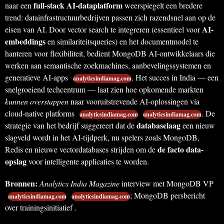
full-stack AI-dataplatform
naar een
weerspiegelt een bredere
trend: datainfrastructuurbedrijven passen zich razendsnel aan op de
AI-
eisen van AI. Door vector search te integreren (essentieel voor
embeddings
en similariteitsqueries) en het documentmodel te
hanteren voor flexibiliteit, bedient MongoDB AI-ontwikkelaars die
werken aan semantische zoekmachines, aanbevelingssystemen en
generatieve AI-apps
. Het succes in India — een
analyticsindiamag.com
snelgroeiend techcentrum — laat zien hoe opkomende markten
kunnen overstappen
naar vooruitstrevende AI-oplossingen via
cloud-native platforms
. De
analyticsindiamag.com
analyticsindiamag.com
databaselaag
strategie van het bedrijf suggereert dat de
een nieuw
slagveld wordt in het AI-tijdperk, nu spelers zoals MongoDB,
de facto data-
Redis en nieuwe vectordatabases strijden om de
opslag
voor intelligente applicaties te worden.
Bronnen:
Analytics India Magazine
interview met MongoDB VP
; MongoDB persbericht
analyticsindiamag.com
analyticsindiamag.com
over trainingsinitiatief .