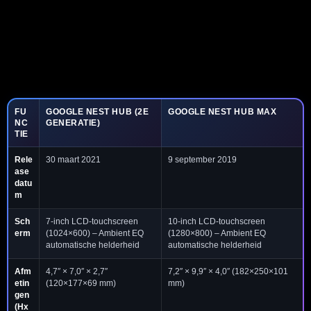
FU
GOOGLE NEST HUB (2E
GOOGLE NEST HUB MAX
NC
GENERATIE)
TIE
Rele
30 maart 2021
9 september 2019
ase
datu
m
Sch
7-inch LCD-touchscreen
10-inch LCD-touchscreen
erm
(1024×600) – Ambient EQ
(1280×800) – Ambient EQ
automatische helderheid
automatische helderheid
Afm
4,7″ × 7,0″ × 2,7″
7,2″ × 9,9″ × 4,0″ (182×250×101
etin
(120×177×69 mm)
mm)
gen
(Hx