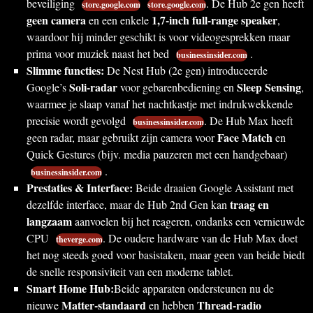
beveiliging
. De Hub 2e gen heeft
store.google.com
store.google.com
geen camera
1,7-inch full-range speaker
en een enkele
,
waardoor hij minder geschikt is voor videogesprekken maar
prima voor muziek naast het bed
.
businessinsider.com
Slimme functies:
De Nest Hub (2e gen) introduceerde
Soli-radar
Sleep Sensing
Google’s
voor gebarenbediening en
,
waarmee je slaap vanaf het nachtkastje met indrukwekkende
precisie wordt gevolgd
. De Hub Max heeft
businessinsider.com
Face Match
geen radar, maar gebruikt zijn camera voor
en
Quick Gestures (bijv. media pauzeren met een handgebaar)
.
businessinsider.com
Prestaties & Interface:
Beide draaien Google Assistant met
traag en
dezelfde interface, maar de Hub 2nd Gen kan
langzaam
aanvoelen bij het reageren, ondanks een vernieuwde
CPU
. De oudere hardware van de Hub Max doet
theverge.com
het nog steeds goed voor basistaken, maar geen van beide biedt
de snelle responsiviteit van een moderne tablet.
Smart Home Hub:
Beide apparaten ondersteunen nu de
Matter-standaard
Thread-radio
nieuwe
en hebben