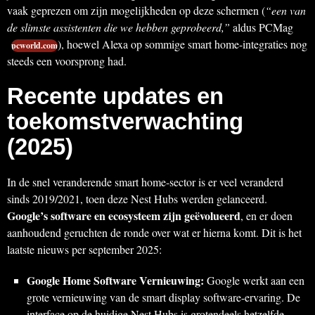
vaak geprezen om zijn mogelijkheden op deze schermen (
“een van
de slimste assistenten die we hebben geprobeerd,”
aldus PCMag
), hoewel Alexa op sommige smart home-integraties nog
pcworld.com
steeds een voorsprong had.
Recente updates en
toekomstverwachting
(2025)
In de snel veranderende smart home-sector is er veel veranderd
sinds 2019/2021, toen deze Nest Hubs werden gelanceerd.
Google’s software en ecosysteem zijn geëvolueerd
, en er doen
aanhoudend geruchten de ronde over wat er hierna komt. Dit is het
laatste nieuws per september 2025:
Google Home Software Vernieuwing:
Google werkt aan een
grote vernieuwing van de smart display software-ervaring. De
interface op de huidige Nest Hubs is grotendeels hetzelfde