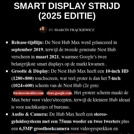
SMART DISPLAY STRIJD
(2025 EDITIE)
BY
MARCIN FRĄCKIEWICZ
Release-tijdlijn:
De Nest Hub Max werd gelanceerd in
september 2019
, terwijl de tweede generatie Nest Hub
maart 2021
verscheen in
, waarmee Google’s twee
belangrijkste smart displays op de markt kwamen .
Grootte & Display:
10-inch HD
De Nest Hub Max heeft een
(1280×800)
7-inch
touchscreen, wat veel groter is dan het
(1024×600)
scherm van de Nest Hub (2e gen)
. Het grotere scherm maakt de
businessinsider.com
store.google.com
Max beter voor video’s/recepten, terwijl de kleinere Hub ideaal
is voor nachtkastjes of bureaus.
Audio & Camera:
stereo-
De Hub Max heeft een
geluidssysteem met een 75mm woofer en twee tweeters
plus
6,5MP groothoekcamera
een
voor videogesprekken en