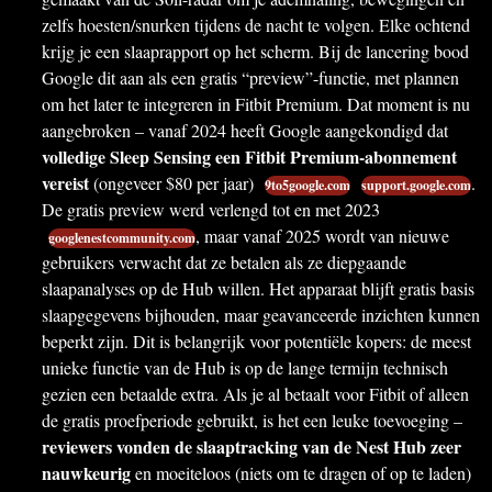
zelfs hoesten/snurken tijdens de nacht te volgen. Elke ochtend
krijg je een slaaprapport op het scherm. Bij de lancering bood
Google dit aan als een gratis “preview”-functie, met plannen
om het later te integreren in Fitbit Premium. Dat moment is nu
aangebroken – vanaf 2024 heeft Google aangekondigd dat
volledige Sleep Sensing een Fitbit Premium-abonnement
vereist
(ongeveer $80 per jaar)
.
9to5google.com
support.google.com
De gratis preview werd verlengd tot en met 2023
, maar vanaf 2025 wordt van nieuwe
googlenestcommunity.com
gebruikers verwacht dat ze betalen als ze diepgaande
slaapanalyses op de Hub willen. Het apparaat blijft gratis basis
slaapgegevens bijhouden, maar geavanceerde inzichten kunnen
beperkt zijn. Dit is belangrijk voor potentiële kopers: de meest
unieke functie van de Hub is op de lange termijn technisch
gezien een betaalde extra. Als je al betaalt voor Fitbit of alleen
de gratis proefperiode gebruikt, is het een leuke toevoeging –
reviewers vonden de slaaptracking van de Nest Hub zeer
nauwkeurig
en moeiteloos (niets om te dragen of op te laden)