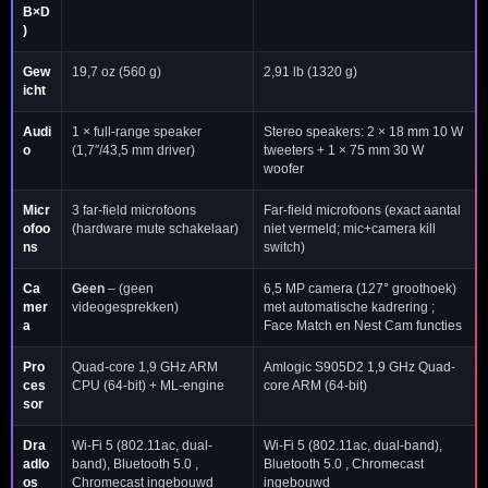
B×D
)
Gew
19,7 oz (560 g)
2,91 lb (1320 g)
icht
Audi
1 × full-range speaker
Stereo speakers: 2 × 18 mm 10 W
o
(1,7″/43,5 mm driver)
tweeters + 1 × 75 mm 30 W
woofer
Micr
3 far-field microfoons
Far-field microfoons (exact aantal
ofoo
(hardware mute schakelaar)
niet vermeld; mic+camera kill
ns
switch)
Ca
Geen
– (geen
6,5 MP camera (127° groothoek)
mer
videogesprekken)
met automatische kadrering ;
a
Face Match en Nest Cam functies
Pro
Quad-core 1,9 GHz ARM
Amlogic S905D2 1,9 GHz Quad-
ces
CPU (64-bit) + ML-engine
core ARM (64-bit)
sor
Dra
Wi-Fi 5 (802.11ac, dual-
Wi-Fi 5 (802.11ac, dual-band),
adlo
band), Bluetooth 5.0 ,
Bluetooth 5.0 , Chromecast
os
Chromecast ingebouwd
ingebouwd