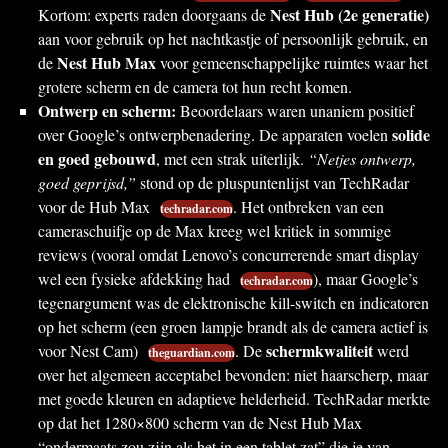
Nest Hub (2e generatie)
Kortom: experts raden doorgaans de
aan voor gebruik op het nachtkastje of persoonlijk gebruik, en
Nest Hub Max
de
voor gemeenschappelijke ruimtes waar het
grotere scherm en de camera tot hun recht komen.
Ontwerp en scherm:
Beoordelaars waren unaniem positief
solide
over Google’s ontwerpbenadering. De apparaten voelen
en goed gebouwd
, met een strak uiterlijk.
“Netjes ontwerp,
goed geprijsd,”
stond op de pluspuntenlijst van TechRadar
voor de Hub Max
. Het ontbreken van een
techradar.com
cameraschuifje op de Max kreeg wel kritiek in sommige
reviews (vooral omdat Lenovo’s concurrerende smart display
wel een fysieke afdekking had
), maar Google’s
techradar.com
tegenargument was de elektronische kill-switch en indicatoren
op het scherm (een groen lampje brandt als de camera actief is
schermkwaliteit
voor Nest Cam)
. De
werd
theguardian.com
over het algemeen acceptabel bevonden: niet haarscherp, maar
met goede kleuren en adaptieve helderheid. TechRadar merkte
op dat het 1280×800 scherm van de Nest Hub Max
“ondermaats zou zijn als het in een tablet zat” die je van