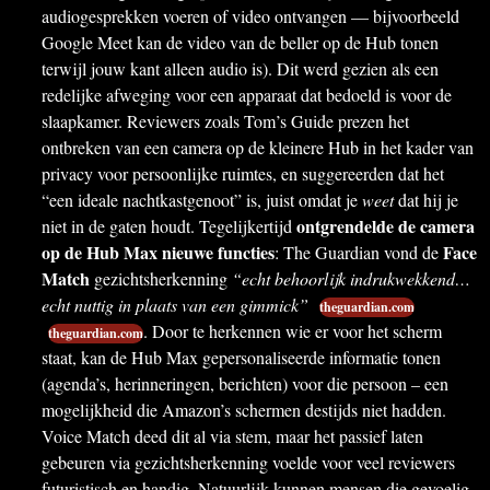
audiogesprekken voeren of video ontvangen — bijvoorbeeld
Google Meet kan de video van de beller op de Hub tonen
terwijl jouw kant alleen audio is). Dit werd gezien als een
redelijke afweging voor een apparaat dat bedoeld is voor de
slaapkamer. Reviewers zoals Tom’s Guide prezen het
ontbreken van een camera op de kleinere Hub in het kader van
privacy voor persoonlijke ruimtes, en suggereerden dat het
“een ideale nachtkastgenoot” is, juist omdat je
weet
dat hij je
ontgrendelde de camera
niet in de gaten houdt. Tegelijkertijd
op de Hub Max nieuwe functies
Face
: The Guardian vond de
Match
gezichtsherkenning
“echt behoorlijk indrukwekkend…
echt nuttig in plaats van een gimmick”
theguardian.com
. Door te herkennen wie er voor het scherm
theguardian.com
staat, kan de Hub Max gepersonaliseerde informatie tonen
(agenda’s, herinneringen, berichten) voor die persoon – een
mogelijkheid die Amazon’s schermen destijds niet hadden.
Voice Match deed dit al via stem, maar het passief laten
gebeuren via gezichtsherkenning voelde voor veel reviewers
futuristisch en handig. Natuurlijk kunnen mensen die gevoelig