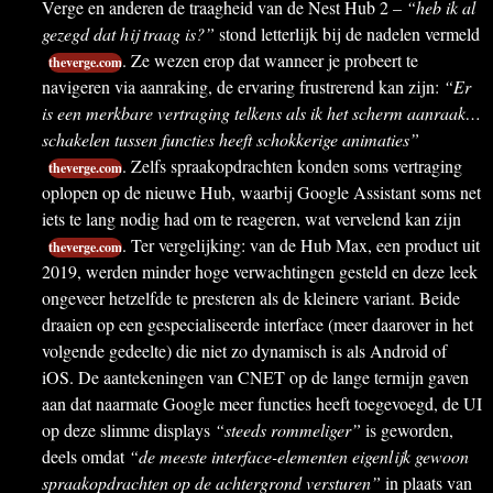
Verge en anderen de traagheid van de Nest Hub 2 –
“heb ik al
gezegd dat hij traag is?”
stond letterlijk bij de nadelen vermeld
. Ze wezen erop dat wanneer je probeert te
theverge.com
navigeren via aanraking, de ervaring frustrerend kan zijn:
“Er
is een merkbare vertraging telkens als ik het scherm aanraak…
schakelen tussen functies heeft schokkerige animaties”
. Zelfs spraakopdrachten konden soms vertraging
theverge.com
oplopen op de nieuwe Hub, waarbij Google Assistant soms net
iets te lang nodig had om te reageren, wat vervelend kan zijn
. Ter vergelijking: van de Hub Max, een product uit
theverge.com
2019, werden minder hoge verwachtingen gesteld en deze leek
ongeveer hetzelfde te presteren als de kleinere variant. Beide
draaien op een gespecialiseerde interface (meer daarover in het
volgende gedeelte) die niet zo dynamisch is als Android of
iOS. De aantekeningen van CNET op de lange termijn gaven
aan dat naarmate Google meer functies heeft toegevoegd, de UI
op deze slimme displays
“steeds rommeliger”
is geworden,
deels omdat
“de meeste interface-elementen eigenlijk gewoon
spraakopdrachten op de achtergrond versturen”
in plaats van