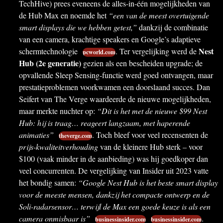
TechHive) prees eveneens de alles-in-één mogelijkheden van
de Hub Max en noemde het
“een van de meest overtuigende
smart displays die we hebben getest,”
dankzij de combinatie
van een camera, krachtige speakers en Google’s adaptieve
Nest
schermtechnologie
. Ter vergelijking werd de
pcworld.com
Hub (2e generatie)
gezien als een bescheiden upgrade; de
opvallende Sleep Sensing-functie werd goed ontvangen, maar
prestatieproblemen voorkwamen een doorslaand succes. Dan
Seifert van The Verge waardeerde de nieuwe mogelijkheden,
maar merkte nuchter op:
“Dit is het met de nieuwe $99 Nest
Hub: hij is traag… reageert langzaam, met haperende
animaties”
. Toch bleef voor veel recensenten de
theverge.com
prijs-kwaliteitverhouding
van de kleinere Hub sterk – voor
$100 (vaak minder in de aanbieding) was hij goedkoper dan
veel concurrenten. De vergelijking van Insider uit 2023 vatte
het bondig samen:
“Google Nest Hub is het beste smart display
voor de meeste mensen, dankzij het compacte ontwerp en de
Soli-radarsensor… terwijl de Max een goede keuze is als een
camera onmisbaar is”
.
businessinsider.com
businessinsider.com