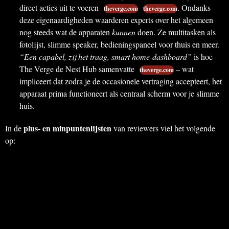
direct acties uit te voeren
. Ondanks
theverge.com
theverge.com
deze eigenaardigheden waarderen experts over het algemeen
nog steeds wat de apparaten
kunnen
doen. Ze multitasken als
fotolijst, slimme speaker, bedieningspaneel voor thuis en meer.
“Een capabel, zij het traag, smart home-dashboard”
is hoe
The Verge de Nest Hub samenvatte
– wat
theverge.com
impliceert dat zodra je de occasionele vertraging accepteert, het
apparaat prima functioneert als centraal scherm voor je slimme
huis.
plus- en minpuntenlijsten
In de
van reviewers viel het volgende
op: