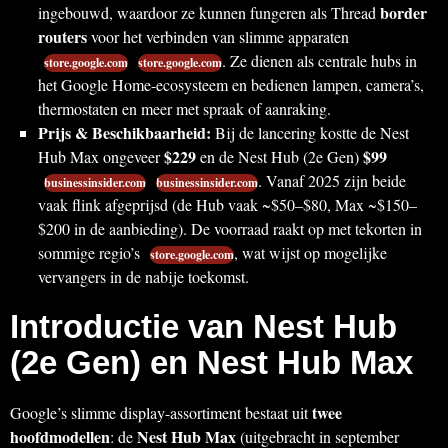
border
ingebouwd, waardoor ze kunnen fungeren als Thread
routers
voor het verbinden van slimme apparaten
. Ze dienen als centrale hubs in
store.google.com
store.google.com
het Google Home-ecosysteem en bedienen lampen, camera’s,
thermostaten en meer met spraak of aanraking.
Prijs & Beschikbaarheid:
Bij de lancering kostte de Nest
$229
$99
Hub Max ongeveer
en de Nest Hub (2e Gen)
. Vanaf 2025 zijn beide
businessinsider.com
businessinsider.com
vaak flink afgeprijsd (de Hub vaak ~$50–$80, Max ~$150–
$200 in de aanbieding). De voorraad raakt op met tekorten in
sommige regio’s
, wat wijst op mogelijke
store.google.com
vervangers in de nabije toekomst.
Introductie van Nest Hub
(2e Gen) en Nest Hub Max
twee
Google’s slimme display-assortiment bestaat uit
hoofdmodellen
Nest Hub Max
: de
(uitgebracht in september