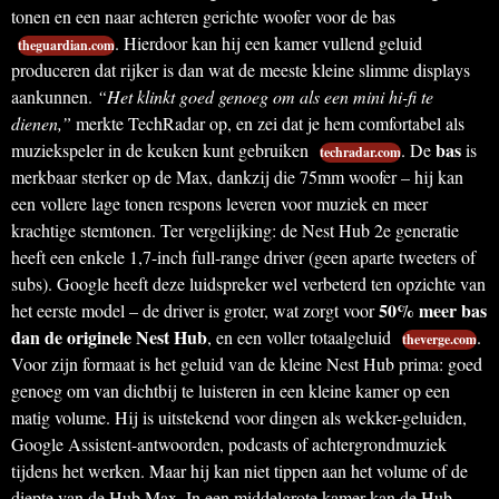
tonen en een naar achteren gerichte woofer voor de bas
. Hierdoor kan hij een kamer vullend geluid
theguardian.com
produceren dat rijker is dan wat de meeste kleine slimme displays
aankunnen.
“Het klinkt goed genoeg om als een mini hi-fi te
dienen,”
merkte TechRadar op, en zei dat je hem comfortabel als
bas
muziekspeler in de keuken kunt gebruiken
. De
is
techradar.com
merkbaar sterker op de Max, dankzij die 75mm woofer – hij kan
een vollere lage tonen respons leveren voor muziek en meer
krachtige stemtonen. Ter vergelijking: de Nest Hub 2e generatie
heeft een enkele 1,7-inch full-range driver (geen aparte tweeters of
subs). Google heeft deze luidspreker wel verbeterd ten opzichte van
50% meer bas
het eerste model – de driver is groter, wat zorgt voor
dan de originele Nest Hub
, en een voller totaalgeluid
.
theverge.com
Voor zijn formaat is het geluid van de kleine Nest Hub prima: goed
genoeg om van dichtbij te luisteren in een kleine kamer op een
matig volume. Hij is uitstekend voor dingen als wekker-geluiden,
Google Assistent-antwoorden, podcasts of achtergrondmuziek
tijdens het werken. Maar hij kan niet tippen aan het volume of de
diepte van de Hub Max. In een middelgrote kamer kan de Hub