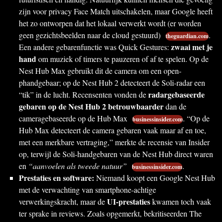
zijn voor privacy Face Match uitschakelen, maar Google heeft
het zo ontworpen dat het lokaal verwerkt wordt (er worden
geen gezichtsbeelden naar de cloud gestuurd)
.
theguardian.com
zwaai met je
Een andere gebarenfunctie was Quick Gestures:
hand
om muziek of timers te pauzeren of af te spelen. Op de
Nest Hub Max gebruikt dit de camera om een open-
phandgebaar; op de Nest Hub 2 detecteert de Soli-radar een
radargebaseerde
“tik” in de lucht. Recensenten vonden de
gebaren op de Nest Hub 2 betrouwbaarder
dan de
cameragebaseerde op de Hub Max
. “Op de
businessinsider.com
Hub Max detecteert de camera gebaren vaak maar af en toe,
met een merkbare vertraging,” merkte de recensie van Insider
op, terwijl de Soli-handgebaren van de Nest Hub direct waren
en
“aanvoelen als tweede natuur”
.
businessinsider.com
Prestaties en software:
Niemand koopt een Google Nest Hub
met de verwachting van smartphone-achtige
UI-prestaties
verwerkingskracht, maar de
kwamen toch vaak
ter sprake in reviews. Zoals opgemerkt, bekritiseerden The