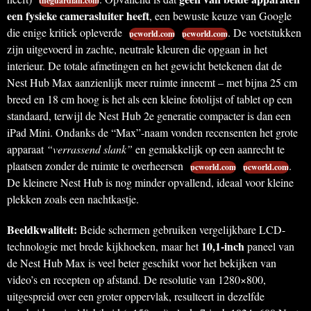
theguardian.com
een fysieke camerasluiter heeft
, een bewuste keuze van Google
die enige kritiek opleverde
. De voetstukken
pcworld.com
pcworld.com
zijn uitgevoerd in zachte, neutrale kleuren die opgaan in het
interieur. De totale afmetingen en het gewicht betekenen dat de
Nest Hub Max aanzienlijk meer ruimte inneemt – met bijna 25 cm
breed en 18 cm hoog is het als een kleine fotolijst of tablet op een
standaard, terwijl de Nest Hub 2e generatie compacter is dan een
iPad Mini. Ondanks de “Max”-naam vonden recensenten het grote
apparaat
“verrassend slank”
en gemakkelijk op een aanrecht te
plaatsen zonder de ruimte te overheersen
.
pcworld.com
pcworld.com
De kleinere Nest Hub is nog minder opvallend, ideaal voor kleine
plekken zoals een nachtkastje.
Beeldkwaliteit:
Beide schermen gebruiken vergelijkbare LCD-
10,1-inch
technologie met brede kijkhoeken, maar het
paneel van
de Nest Hub Max is veel beter geschikt voor het bekijken van
video’s en recepten op afstand. De resolutie van 1280×800,
uitgespreid over een groter oppervlak, resulteert in dezelfde