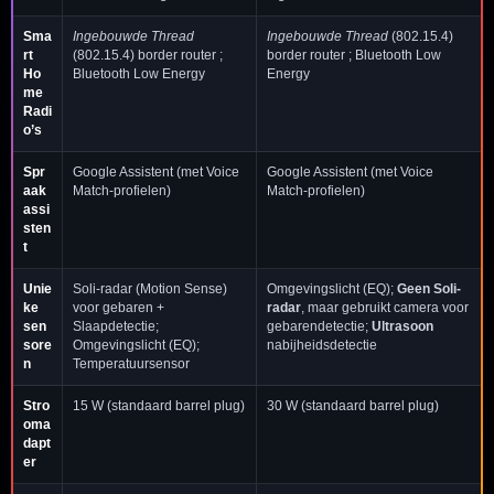
Sma
Ingebouwde Thread
Ingebouwde Thread
(802.15.4)
rt
(802.15.4) border router ;
border router ; Bluetooth Low
Ho
Bluetooth Low Energy
Energy
me
Radi
o’s
Spr
Google Assistent (met Voice
Google Assistent (met Voice
aak
Match-profielen)
Match-profielen)
assi
sten
t
Unie
Soli-radar (Motion Sense)
Omgevingslicht (EQ);
Geen Soli-
ke
voor gebaren +
radar
, maar gebruikt camera voor
sen
Slaapdetectie;
gebarendetectie;
Ultrasoon
sore
Omgevingslicht (EQ);
nabijheidsdetectie
n
Temperatuursensor
Stro
15 W (standaard barrel plug)
30 W (standaard barrel plug)
oma
dapt
er