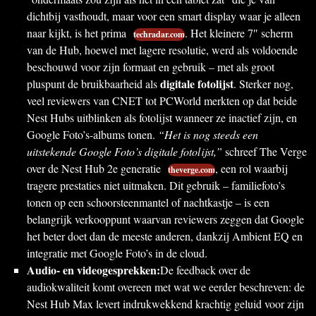
dichtbij vasthoudt, maar voor een smart display waar je alleen
naar kijkt, is het prima
. Het kleinere 7″ scherm
techradar.com
van de Hub, hoewel met lagere resolutie, werd als voldoende
beschouwd voor zijn formaat en gebruik – met als groot
digitale fotolijst
pluspunt de bruikbaarheid als
. Sterker nog,
veel reviewers van CNET tot PCWorld merkten op dat beide
Nest Hubs uitblinken als fotolijst wanneer ze inactief zijn, en
Google Foto’s-albums tonen.
“Het is nog steeds een
uitstekende Google Foto’s digitale fotolijst,”
schreef The Verge
over de Nest Hub 2e generatie
, een rol waarbij
theverge.com
tragere prestaties niet uitmaken. Dit gebruik – familiefoto’s
tonen op een schoorsteenmantel of nachtkastje – is een
belangrijk verkooppunt waarvan reviewers zeggen dat Google
het beter doet dan de meeste anderen, dankzij Ambient EQ en
integratie met Google Foto’s in de cloud.
Audio- en videogesprekken:
De feedback over de
audiokwaliteit komt overeen met wat we eerder beschreven: de
Nest Hub Max levert indrukwekkend krachtig geluid voor zijn