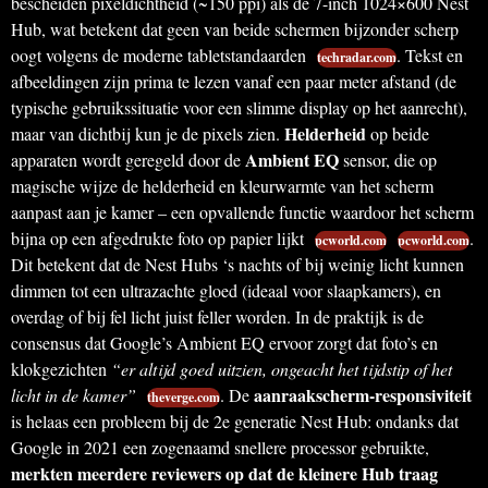
bescheiden pixeldichtheid (~150 ppi) als de 7-inch 1024×600 Nest
Hub, wat betekent dat geen van beide schermen bijzonder scherp
oogt volgens de moderne tabletstandaarden
. Tekst en
techradar.com
afbeeldingen zijn prima te lezen vanaf een paar meter afstand (de
typische gebruikssituatie voor een slimme display op het aanrecht),
Helderheid
maar van dichtbij kun je de pixels zien.
op beide
Ambient EQ
apparaten wordt geregeld door de
sensor, die op
magische wijze de helderheid en kleurwarmte van het scherm
aanpast aan je kamer – een opvallende functie waardoor het scherm
bijna op een afgedrukte foto op papier lijkt
.
pcworld.com
pcworld.com
Dit betekent dat de Nest Hubs ‘s nachts of bij weinig licht kunnen
dimmen tot een ultrazachte gloed (ideaal voor slaapkamers), en
overdag of bij fel licht juist feller worden. In de praktijk is de
consensus dat Google’s Ambient EQ ervoor zorgt dat foto’s en
klokgezichten
“er altijd goed uitzien, ongeacht het tijdstip of het
aanraakscherm-responsiviteit
licht in de kamer”
. De
theverge.com
is helaas een probleem bij de 2e generatie Nest Hub: ondanks dat
Google in 2021 een zogenaamd snellere processor gebruikte,
merkten meerdere reviewers op dat de kleinere Hub traag