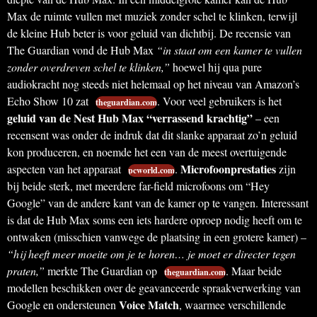
Max de ruimte vullen met muziek zonder schel te klinken, terwijl
de kleine Hub beter is voor geluid van dichtbij. De recensie van
The Guardian vond de Hub Max
“in staat om een kamer te vullen
zonder overdreven schel te klinken,”
hoewel hij qua pure
audiokracht nog steeds niet helemaal op het niveau van Amazon’s
Echo Show 10 zat
. Voor veel gebruikers is het
theguardian.com
geluid van de Nest Hub Max “verrassend krachtig”
– een
recensent was onder de indruk dat dit slanke apparaat zo’n geluid
kon produceren, en noemde het een van de meest overtuigende
Microfoonprestaties
aspecten van het apparaat
.
zijn
pcworld.com
bij beide sterk, met meerdere far-field microfoons om “Hey
Google” van de andere kant van de kamer op te vangen. Interessant
is dat de Hub Max soms een iets hardere oproep nodig heeft om te
ontwaken (misschien vanwege de plaatsing in een grotere kamer) –
“hij heeft meer moeite om je te horen… je moet er directer tegen
praten,”
merkte The Guardian op
. Maar beide
theguardian.com
modellen beschikken over de geavanceerde spraakverwerking van
Voice Match
Google en ondersteunen
, waarmee verschillende