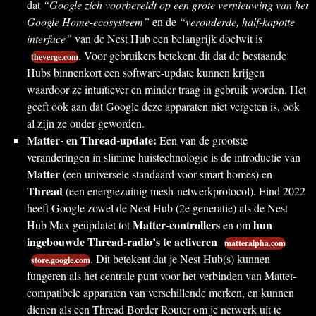
dat
“Google zich voorbereidt op een grote vernieuwing van het
Google Home-ecosysteem”
en de
“verouderde, half-kapotte
interface”
van de Nest Hub een belangrijk doelwit is
. Voor gebruikers betekent dit dat de bestaande
theverge.com
Hubs binnenkort een software-update kunnen krijgen
waardoor ze intuïtiever en minder traag in gebruik worden. Het
geeft ook aan dat Google deze apparaten niet vergeten is, ook
al zijn ze ouder geworden.
Matter- en Thread-update:
Een van de grootste
veranderingen in slimme huistechnologie is de introductie van
Matter
(een universele standaard voor smart homes) en
Thread
(een energiezuinig mesh-netwerkprotocol). Eind 2022
heeft Google zowel de Nest Hub (2e generatie) als de Nest
Matter-controllers
hun
Hub Max geüpdatet tot
en om
ingebouwde Thread-radio’s te activeren
matteralpha.com
. Dit betekent dat je Nest Hub(s) kunnen
store.google.com
fungeren als het centrale punt voor het verbinden van Matter-
compatibele apparaten van verschillende merken, en kunnen
dienen als een Thread Border Router om je netwerk uit te