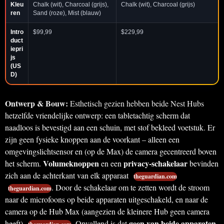
Kleu
Chalk (wit), Charcoal (grijs),
Chalk (wit), Charcoal (grijs)
ren
Sand (roze), Mist (blauw)
Intro
$99,99
$229,99
duct
iepri
js
(US
D)
Ontwerp & Bouw:
Esthetisch gezien hebben beide Nest Hubs
hetzelfde vriendelijke ontwerp: een tabletachtig scherm dat
naadloos is bevestigd aan een schuin, met stof bekleed voetstuk. Er
zijn geen fysieke knoppen aan de voorkant – alleen een
omgevingslichtsensor en (op de Max) de camera gecentreerd boven
Volumeknoppen
privacy-schakelaar
het scherm.
en een
bevinden
zich aan de achterkant van elk apparaat
theguardian.com
. Door de schakelaar om te zetten wordt de stroom
theguardian.com
naar de microfoons op beide apparaten uitgeschakeld, en naar de
camera op de Hub Max (aangezien de kleinere Hub geen camera
geen van beide apparaten
heeft)
. Opvallend is dat