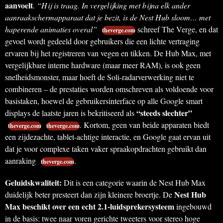
aanvoelt
.
“Hij is traag. In vergelijking met bijna elk ander
aanraakschermapparaat dat je bezit, is de Nest Hub sloom… met
haperende animaties overal”
schreef The Verge, en dat
theverge.com
gevoel wordt gedeeld door gebruikers die een lichte vertraging
ervaren bij het registreren van vegen en tikken. De Hub Max, met
vergelijkbare interne hardware (maar meer RAM), is ook geen
snelheidsmonster, maar hoeft de Soli-radarverwerking niet te
combineren – de prestaties worden omschreven als voldoende voor
basistaken, hoewel de gebruikersinterface op alle Google smart
“steeds slechter”
displays de laatste jaren is bekritiseerd als
. Kortom, geen van beide apparaten biedt
theverge.com
theverge.com
een zijdezachte, tablet-achtige interactie, en Google gaat ervan uit
dat je voor complexe taken vaker spraakopdrachten gebruikt dan
aanraking
.
theverge.com
Geluidskwaliteit:
Dit is een categorie waarin de Nest Hub Max
Nest Hub
duidelijk beter presteert dan zijn kleinere broertje. De
Max beschikt over een echt 2.1-luidsprekersysteem
ingebouwd
in de basis: twee naar voren gerichte tweeters voor stereo hoge