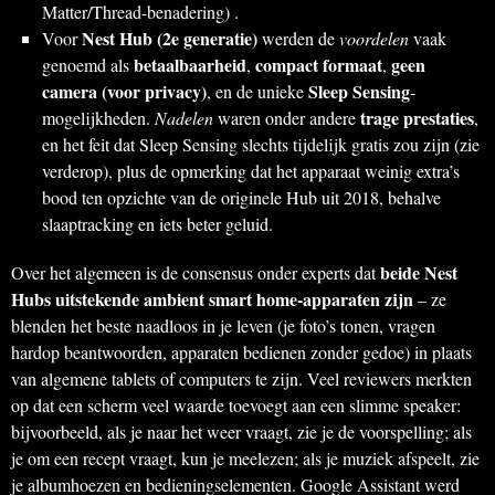
Matter/Thread-benadering) .
Nest Hub (2e generatie)
Voor
werden de
voordelen
vaak
betaalbaarheid
compact formaat
geen
genoemd als
,
,
camera (voor privacy)
Sleep Sensing
, en de unieke
-
trage prestaties
mogelijkheden.
Nadelen
waren onder andere
,
en het feit dat Sleep Sensing slechts tijdelijk gratis zou zijn (zie
verderop), plus de opmerking dat het apparaat weinig extra’s
bood ten opzichte van de originele Hub uit 2018, behalve
slaaptracking en iets beter geluid.
beide Nest
Over het algemeen is de consensus onder experts dat
Hubs uitstekende ambient smart home-apparaten zijn
– ze
blenden het beste naadloos in je leven (je foto’s tonen, vragen
hardop beantwoorden, apparaten bedienen zonder gedoe) in plaats
van algemene tablets of computers te zijn. Veel reviewers merkten
op dat een scherm veel waarde toevoegt aan een slimme speaker:
bijvoorbeeld, als je naar het weer vraagt, zie je de voorspelling; als
je om een recept vraagt, kun je meelezen; als je muziek afspeelt, zie
je albumhoezen en bedieningselementen. Google Assistant werd