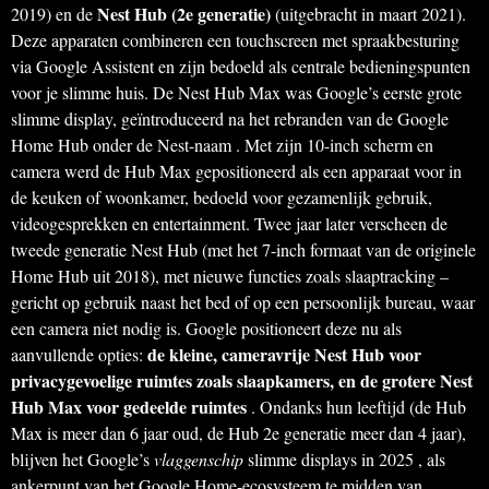
Nest Hub (2e generatie)
2019) en de
(uitgebracht in maart 2021).
Deze apparaten combineren een touchscreen met spraakbesturing
via Google Assistent en zijn bedoeld als centrale bedieningspunten
voor je slimme huis. De Nest Hub Max was Google’s eerste grote
slimme display, geïntroduceerd na het rebranden van de Google
Home Hub onder de Nest-naam . Met zijn 10-inch scherm en
camera werd de Hub Max gepositioneerd als een apparaat voor in
de keuken of woonkamer, bedoeld voor gezamenlijk gebruik,
videogesprekken en entertainment. Twee jaar later verscheen de
tweede generatie Nest Hub (met het 7-inch formaat van de originele
Home Hub uit 2018), met nieuwe functies zoals slaaptracking –
gericht op gebruik naast het bed of op een persoonlijk bureau, waar
een camera niet nodig is. Google positioneert deze nu als
de kleine, cameravrije Nest Hub voor
aanvullende opties:
privacygevoelige ruimtes zoals slaapkamers, en de grotere Nest
Hub Max voor gedeelde ruimtes
. Ondanks hun leeftijd (de Hub
Max is meer dan 6 jaar oud, de Hub 2e generatie meer dan 4 jaar),
blijven het Google’s
vlaggenschip
slimme displays in 2025 , als
ankerpunt van het Google Home-ecosysteem te midden van