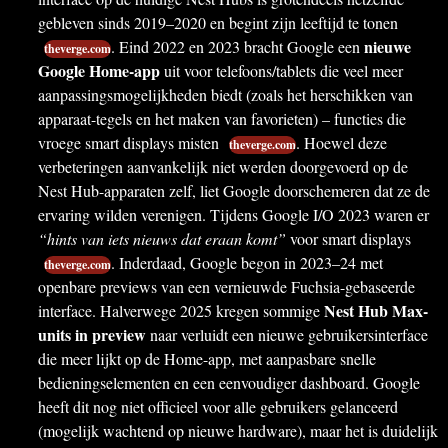
gebleven sinds 2019–2020 en begint zijn leeftijd te tonen
nieuwe
. Eind 2022 en 2023 bracht Google een
theverge.com
Google Home-app
uit voor telefoons/tablets die veel meer
aanpassingsmogelijkheden biedt (zoals het herschikken van
apparaat-tegels en het maken van favorieten) – functies die
vroege smart displays misten
. Hoewel deze
theverge.com
verbeteringen aanvankelijk niet werden doorgevoerd op de
Nest Hub-apparaten zelf, liet Google doorschemeren dat ze de
ervaring wilden verenigen. Tijdens Google I/O 2023 waren er
“hints van iets nieuws dat eraan komt”
voor smart displays
. Inderdaad, Google begon in 2023–24 met
theverge.com
openbare previews van een vernieuwde Fuchsia-gebaseerde
Nest Hub Max-
interface. Halverwege 2025 kregen sommige
units in preview
naar verluidt een nieuwe gebruikersinterface
die meer lijkt op de Home-app, met aanpasbare snelle
bedieningselementen en een eenvoudiger dashboard. Google
heeft dit nog niet officieel voor alle gebruikers gelanceerd
(mogelijk wachtend op nieuwe hardware), maar het is duidelijk