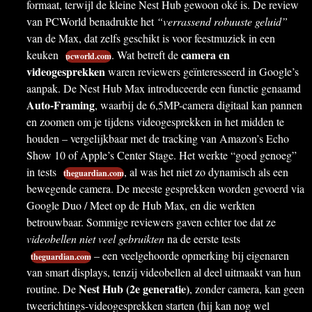
formaat, terwijl de kleine Nest Hub gewoon oké is. De review
van PCWorld benadrukte het
“verrassend robuuste geluid”
van de Max, dat zelfs geschikt is voor feestmuziek in een
camera en
keuken
. Wat betreft de
pcworld.com
videogesprekken
waren reviewers geïnteresseerd in Google’s
aanpak. De Nest Hub Max introduceerde een functie genaamd
Auto-Framing
, waarbij de 6,5MP-camera digitaal kan pannen
en zoomen om je tijdens videogesprekken in het midden te
houden – vergelijkbaar met de tracking van Amazon’s Echo
Show 10 of Apple’s Center Stage. Het werkte “goed genoeg”
in tests
, al was het niet zo dynamisch als een
theguardian.com
bewegende camera. De meeste gesprekken worden gevoerd via
Google Duo / Meet op de Hub Max, en die werkten
betrouwbaar. Sommige reviewers gaven echter toe dat ze
videobellen niet veel gebruikten
na de eerste tests
– een veelgehoorde opmerking bij eigenaren
theguardian.com
van smart displays, tenzij videobellen al deel uitmaakt van hun
Nest Hub (2e generatie)
routine. De
, zonder camera, kan geen
tweerichtings-videogesprekken starten (hij kan nog wel