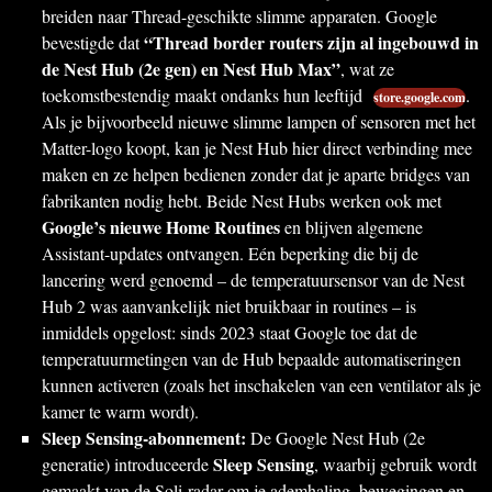
breiden naar Thread-geschikte slimme apparaten. Google
“Thread border routers zijn al ingebouwd in
bevestigde dat
de Nest Hub (2e gen) en Nest Hub Max”
, wat ze
toekomstbestendig maakt ondanks hun leeftijd
.
store.google.com
Als je bijvoorbeeld nieuwe slimme lampen of sensoren met het
Matter-logo koopt, kan je Nest Hub hier direct verbinding mee
maken en ze helpen bedienen zonder dat je aparte bridges van
fabrikanten nodig hebt. Beide Nest Hubs werken ook met
Google’s nieuwe Home Routines
en blijven algemene
Assistant-updates ontvangen. Eén beperking die bij de
lancering werd genoemd – de temperatuursensor van de Nest
Hub 2 was aanvankelijk niet bruikbaar in routines – is
inmiddels opgelost: sinds 2023 staat Google toe dat de
temperatuurmetingen van de Hub bepaalde automatiseringen
kunnen activeren (zoals het inschakelen van een ventilator als je
kamer te warm wordt).
Sleep Sensing-abonnement:
De Google Nest Hub (2e
Sleep Sensing
generatie) introduceerde
, waarbij gebruik wordt
gemaakt van de Soli-radar om je ademhaling, bewegingen en