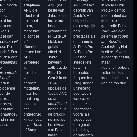
NC, vooral
adaptieve
ANC (de
ANC (maakt
in
Pixel Buds
oor
ANC die
beste van
gebruik van
Pro 2
– dempt
onstante
“doet wat
Jabra tot nu
Apple’s H1-
meer geluid dan
eluiden,
het moet
toe, wordt
chiptechnolo
de eerste
aar een
doen,
hoog
gie).Vergelijk
generatie.Echter,
iveau
maar niet
gewaardee
bare
“ANC kan niet
ager dan
bijzonder
rd).Elite 10
prestaties als
helemaal tippen
pple/Sony/
is”
blokkeert
de originele
aan Bose”
of
ose.De
.Sennheis
geluid
AirPods Pro;
Apple/Sony.Het
uds 3 Pro
er heeft de
effectief –
AirPods Pro
is effectief voor
ouden een
ANC
Jabra
2 is nog
alledaags geluid,
middelmati
verbeterd
beweert
steeds iets
maar
e
ten
zelfs dat de
beter in
audioliefhebbers
uisonderdr
opzichte
Elite 10
bepaalde
zullen het iets
kking”
van
Gen 2
in de
frequenties
lager inschatten
ieden –
eerdere
2024-
.Nog steeds
dan de top drie.
oldoende
modellen,
updates de
uitstekend
oor de
maar het
“beste ANC
voor woon-
eeste
haalt nog
op de
werkverkeer
ensen,
steeds niet
markt”
heeft
en in de
aar niet
het
behaald .In
sportschool,
oonaangev
onderdruk
de praktijk
vooral als
nd in hun
kingsnivea
net niet op
vleugeltips
lasse.
u van Bose
het niveau
een goede
of Sony.
van Bose,
afdichting
maar
garanderen.