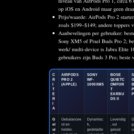
niveau van AirPods Pro 1, circa 6
op iOS en Android maar geen draa
Prijs/waarde: AirPods Pro 2 start
zoals $199–$149; andere toppers 
Aanbevelingen per gebruiker: best
Sony XM5 of Pixel Buds Pro 2; be
werk/ multi-device is Jabra Elite 1
gebruikers zijn Buds 3 Pro; beste 
C
AIRPODS
SONY
BOSE
R
PRO 2
WF-
QUIETC
I
(APPLE)
1000XM5
OMFOR
B
T
T
P
E
EARBU
R
DS II
I
A
G
Gebalancee
Dynamisc
Levendig
G
el
rd en
h,
, vol
g
ui
helder,
gedetaille
geluid
u