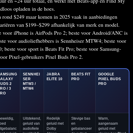
 uur en ~24 uur totaal, en werkt met Beats-app en Find My
dloos opladen in de hoes.
en rond $249 maar komen in 2025 vaak in aanbiedingen
variëren van $199–$299 afhankelijk van merk en model.
e voor iPhone is AirPods Pro 2; beste voor Android/ANC is
ste voor audioliefhebbers is Sennheiser MTW4; beste voor
0; beste voor sport is Beats Fit Pro; beste voor Samsung-
voor Pixel-gebruikers Pixel Buds Pro 2.
SAMSUNG
SENNHEI
JABRA
BEATS FIT
GOOGLE
GALAXY
SER
ELITE 10
PRO
PIXEL BUDS
UDS 2
MTW3 /
PRO
RO / 3
MTW4
PRO
eweldig,
Uitstekend,
Redelijk
Stevige bas
Warm,
oed
geluid van
geluid met
en
aangenaam
itgebalanc
audiofiele
Dolby
gebalanceer
geluid met