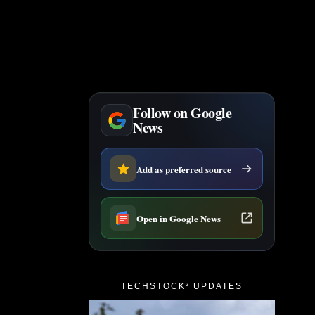
Follow on Google
News
Add as preferred source
Open in Google News
TECHSTOCK² UPDATES