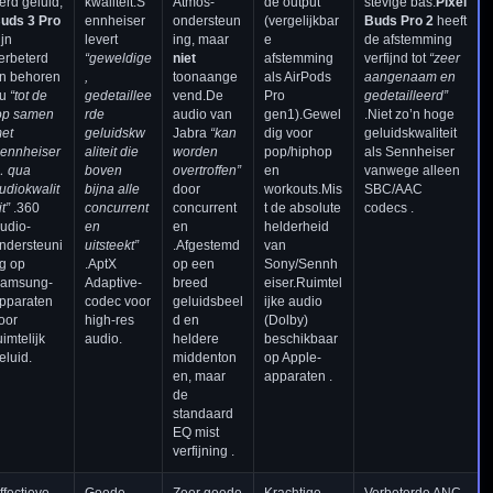
erd geluid;
kwaliteit.S
Atmos-
de output
stevige bas.
Pixel
uds 3 Pro
ennheiser
ondersteun
(vergelijkbar
Buds Pro 2
heeft
ijn
levert
ing, maar
e
de afstemming
erbeterd
“geweldige
niet
afstemming
verfijnd tot
“zeer
n behoren
,
toonaange
als AirPods
aangenaam en
u
“tot de
gedetaillee
vend.De
Pro
gedetailleerd”
op samen
rde
audio van
gen1).Gewel
.Niet zo’n hoge
et
geluidskw
Jabra
“kan
dig voor
geluidskwaliteit
ennheiser
aliteit die
worden
pop/hiphop
als Sennheiser
 qua
boven
overtroffen”
en
vanwege alleen
udiokwalit
bijna alle
door
workouts.Mis
SBC/AAC
t”
.360
concurrent
concurrent
t de absolute
codecs .
udio-
en
en
helderheid
ndersteuni
uitsteekt”
.Afgestemd
van
g op
.AptX
op een
Sony/Sennh
amsung-
Adaptive-
breed
eiser.Ruimtel
pparaten
codec voor
geluidsbeel
ijke audio
oor
high-res
d en
(Dolby)
uimtelijk
audio.
heldere
beschikbaar
eluid.
middenton
op Apple-
en, maar
apparaten .
de
standaard
EQ mist
verfijning .
ffectieve
Goede
Zeer goede
Krachtige
Verbeterde ANC