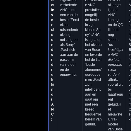
ct
verbeterde
e ANC-
al lange
A
ie
ANC – nu
prestaties,
tijd de
v
v
een van de
mogelijk
ANC-
c
e
beste.“Eerst
de beste
koning,
g
r
eklas
in zijn
en de QC
m
ui
ruisonderdr
klasse.So
II biedt
n
s
ukking…
ny’s ANC
nog
l
o
net zo goed
is bijna op
steeds
A
n
als Sony”
het niveau
“de
B
d
.Past zich
van Bose
krachtigst
B
e
aan aan de
en leverde
e ANC
z
r
pasvorm
het de titel
die je in
“
d
van je oor
“beste
oordopje
g
r
en de
algemene”
s zult
r
u
omgeving.
oordoppe
vinden”
u
k
n op .Past
.Blinkt
b
ki
zich
vooral uit
v
n
intelligent
bij
v
g
aan en
laagfrequ
m
(
gaat om
ent
m
A
met een
geluid.H
m
N
breed
et
t
C
frequentie
nieuwste
e
)
bereik van
Ultra-
k
geluid.
model
van Bose