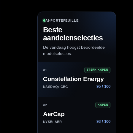
AI-PORTEFEUILLE
Beste
aandelenselecties
De vandaag hoogst beoordeelde
modelselecties.
#1
STERK KOPEN
Constellation Energy
95 / 100
NASDAQ: CEG
#2
KOPEN
AerCap
93 / 100
NYSE: AER