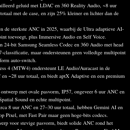
lleerd geluid met LDAC en 360 Reality Audio, ~8 uur
taal met de case, en zijn 25% kleiner en lichter dan de
n de sterkste ANC in 2025, waarbij de Ultra adaptieve AI-
nt toevoegt, plus Immersive Audio en Self Voice.
n 24-bit Samsung Seamless Codec en 360 Audio met head
-classificatie, maar ondersteunen geen volledige multipoint
form auto-switch.
ss 4 (MTW4) ondersteunt LE Audio/Auracast in de
C en ~28 uur totaal, en biedt aptX Adaptive en een premium
n ontwerp met ovale pasvorm, IP57, ongeveer 6 uur ANC en
Spatial Sound en echte multipoint.
circa 8 uur ANC en 27–30 uur totaal, hebben Gemini AI en
 op Pixel, met Fast Pair maar geen hoge-bits codecs.
twerp voor stevige pasvorm, biedt solide ANC rond het