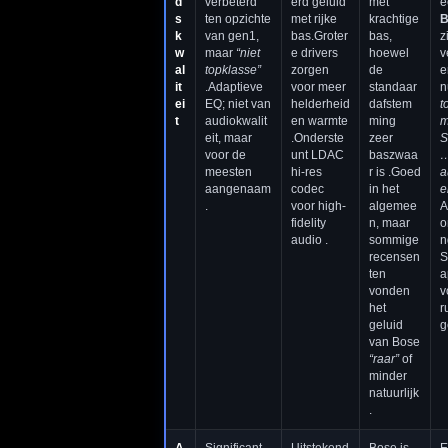
d
verbeterd
erd geluid
met
e
s
ten opzichte
met rijke
krachtige
B
k
van gen1,
bas.Groter
bas,
z
w
maar
“niet
e drivers
hoewel
v
al
topklasse”
zorgen
de
e
it
.Adaptieve
voor meer
standaar
n
ei
EQ; niet van
helderheid
dafstem
t
t
audiokwalit
en warmte
ming
m
eit, maar
.Onderste
zeer
S
voor de
unt LDAC
baszwaa
…
meesten
hi-res
r is .Goed
a
aangenaam
codec
in het
ei
.
voor high-
algemee
A
fidelity
n, maar
o
audio .
sommige
n
recensen
S
ten
a
vonden
v
het
r
geluid
g
van Bose
“raar”
of
minder
natuurlijk
.
A
Significant
Uitstekend
Bose is
E