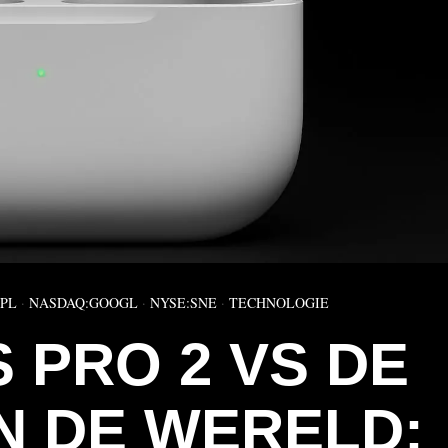
PL
·
NASDAQ:GOOGL
·
NYSE:SNE
·
TECHNOLOGIE
 PRO 2 VS DE
N DE WERELD: