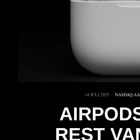
14 JULI 2025
NASDAQ:AA
AIRPODS
REST VA