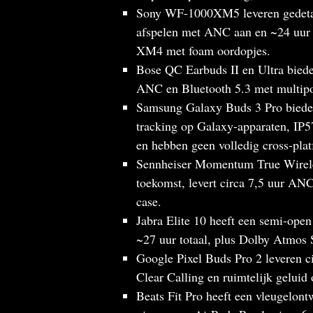
Sony WF-1000XM5 leveren gedetai
afspelen met ANC aan en ~24 uur to
XM4 met foam oordopjes.
Bose QC Earbuds II en Ultra biede
ANC en Bluetooth 5.3 met multipoi
Samsung Galaxy Buds 3 Pro biede
tracking op Galaxy-apparaten, IP57
en hebben geen volledig cross-plat
Sennheiser Momentum True Wirele
toekomst, levert circa 7,5 uur AN
case.
Jabra Elite 10 heeft een semi-ope
~27 uur totaal, plus Dolby Atmos 
Google Pixel Buds Pro 2 leveren 
Clear Calling en ruimtelijk geluid
Beats Fit Pro heeft een vleugelon