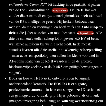
vrij moderne Canon R3”
bij tracking in de praktijk, afgezien
van de Eye Control-functie
. De R6 II, hoewel
petapixel.com
zonder die extra modi en eye-control-gimmicks, heeft toch veel
van de R3’s intelligentie geërfd. Hij herkent betrouwbaar
Auto subject-
mensen, dieren en voertuigen, en heeft zelfs een
detect
die je het wisselen van modi bespaart
. Alle
petapixel.com
drie de camera’s stellen scherp tot ongeveer -6,5 EV of beter,
wat sterke autofocus bij weinig licht biedt. In de meeste
leveren alle drie snelle, nauwkeurige scherpstelling
situaties
– maar actie- en sportfotografen zullen het kleine voordeel in
AF-sophisticatie van de R5 II waarderen (en de grotere,
blackout-vrije zoeker van de R3/R5 om grillige bewegingen te
volgen).
Body en bouw:
Het fysieke ontwerp is een belangrijk
EOS R3 is een grote,
onderscheidend kenmerk. De
professionele camera
– in feite een spiegelloze 1D-serie met
een geïntegreerde verticale grip. Hij is gebouwd als een tank
volledig weerbestendig
(magnesiumlegering behuizing) en
om