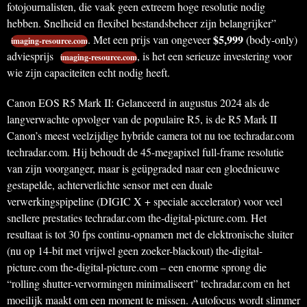
fotojournalisten, die vaak geen extreem hoge resolutie nodig
hebben. Snelheid en flexibel bestandsbeheer zijn belangrijker”
$5,999
. Met een prijs van ongeveer
(body-only)
imaging-resource.com
adviesprijs
, is het een serieuze investering voor
imaging-resource.com
wie zijn capaciteiten echt nodig heeft.
Canon EOS R5 Mark II: Gelanceerd in augustus 2024 als de
langverwachte opvolger van de populaire R5, is de R5 Mark II
Canon’s meest veelzijdige hybride camera tot nu toe techradar.com
techradar.com. Hij behoudt de 45-megapixel full-frame resolutie
van zijn voorganger, maar is geüpgraded naar een gloednieuwe
gestapelde, achterverlichte sensor met een duale
verwerkingspipeline (DIGIC X + speciale accelerator) voor veel
snellere prestaties techradar.com the-digital-picture.com. Het
resultaat is tot 30 fps continu-opnamen met de elektronische sluiter
(nu op 14-bit met vrijwel geen zoeker-blackout) the-digital-
picture.com the-digital-picture.com – een enorme sprong die
“rolling shutter-vervormingen minimaliseert” techradar.com en het
moeilijk maakt om een moment te missen. Autofocus wordt slimmer