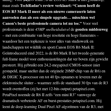
TechRadar’s review verklaart: “Canon heeft de
maar zoals
EOS R5 Mark II meer als een nieuwe cameraserie laten
aanvoelen dan als een simpele upgrade… misschien wel
Canon’s beste professionele camera tot nu toe.”
Voor veel
gouden middenweg
professionals is deze
45MP snelheidsduivel
de
– met een combinatie van hoge resolutie en hoge framerates –
waardoor het een topkeuze is voor alles van studiowerk en
landschappen tot wildlife en sport.Canon EOS R6 Mark II:
Geïntroduceerd eind 2022, is de R6 Mark II het tweede-generatie
full-frame model voor enthousiastelingen dat ver boven zijn gewicht
presteert. Hij gebruikt een 24,2-megapixel CMOS-sensor (niet
gestapeld, maar sneller dan de originele 20MP-chip van de R6) en
de DIGIC X-processor om tot 40 fps opnames te leveren met de
elektronische sluiter – waarmee zelfs de standaard 30 fps van de R3
wordt overtroffen (zij het met 12-bits output) petapixel.com.
PetaPixel noemde de R6 II zelfs “een mini R3” vanwege de
dramatisch verbeterde AF en burst-prestaties petapixel.com. Hij
leent de deep-learning Dual Pixel AF-algoritmen van de R3, met