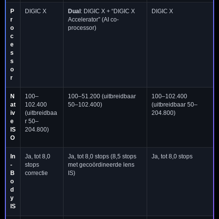
P
DIGIC X
Dual
: DIGIC X + “DIGIC X
DIGIC X
r
Accelerator” (AI co-
o
processor)
c
e
s
s
o
r
N
100–
100–51.200 (uitbreidbaar
100–102.400
at
102.400
50–102.400)
(uitbreidbaar 50–
iv
(uitbreidbaa
204.800)
e
r 50–
IS
204.800)
O
In
Ja, tot 8,0
Ja, tot 8,0 stops (8,5 stops
Ja, tot 8,0 stops
-
stops
met gecoördineerde lens
B
correctie
IS)
o
d
y
IS