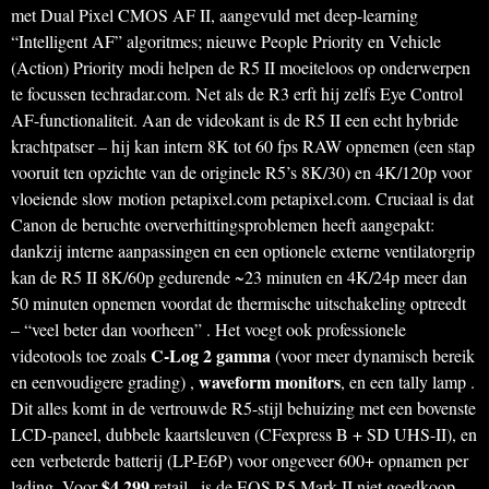
met Dual Pixel CMOS AF II, aangevuld met deep-learning
“Intelligent AF” algoritmes; nieuwe People Priority en Vehicle
(Action) Priority modi helpen de R5 II moeiteloos op onderwerpen
te focussen techradar.com. Net als de R3 erft hij zelfs Eye Control
AF-functionaliteit. Aan de videokant is de R5 II een echt hybride
krachtpatser – hij kan intern 8K tot 60 fps RAW opnemen (een stap
vooruit ten opzichte van de originele R5’s 8K/30) en 4K/120p voor
vloeiende slow motion petapixel.com petapixel.com. Cruciaal is dat
Canon de beruchte oververhittingsproblemen heeft aangepakt:
dankzij interne aanpassingen en een optionele externe ventilatorgrip
kan de R5 II 8K/60p gedurende ~23 minuten en 4K/24p meer dan
50 minuten opnemen voordat de thermische uitschakeling optreedt
– “veel beter dan voorheen” . Het voegt ook professionele
C-Log 2 gamma
videotools toe zoals
(voor meer dynamisch bereik
waveform monitors
en eenvoudigere grading) ,
, en een tally lamp .
Dit alles komt in de vertrouwde R5-stijl behuizing met een bovenste
LCD-paneel, dubbele kaartsleuven (CFexpress B + SD UHS-II), en
een verbeterde batterij (LP-E6P) voor ongeveer 600+ opnamen per
$4,299
lading. Voor
retail , is de EOS R5 Mark II niet goedkoop,