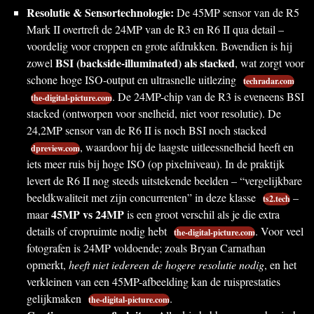
Resolutie & Sensortechnologie:
De 45MP sensor van de R5
Mark II overtreft de 24MP van de R3 en R6 II qua detail –
voordelig voor croppen en grote afdrukken. Bovendien is hij
BSI (backside-illuminated) als stacked
zowel
, wat zorgt voor
schone hoge ISO-output en ultrasnelle uitlezing
techradar.com
. De 24MP-chip van de R3 is eveneens BSI
the-digital-picture.com
stacked (ontworpen voor snelheid, niet voor resolutie). De
24,2MP sensor van de R6 II is noch BSI noch stacked
, waardoor hij de laagste uitleessnelheid heeft en
dpreview.com
iets meer ruis bij hoge ISO (op pixelniveau). In de praktijk
levert de R6 II nog steeds uitstekende beelden – “vergelijkbare
beeldkwaliteit met zijn concurrenten” in deze klasse
–
ts2.tech
45MP vs 24MP
maar
is een groot verschil als je die extra
details of cropruimte nodig hebt
. Voor veel
the-digital-picture.com
fotografen is 24MP voldoende; zoals Bryan Carnathan
opmerkt,
heeft niet iedereen de hogere resolutie nodig
, en het
verkleinen van een 45MP-afbeelding kan de ruisprestaties
gelijkmaken
.
the-digital-picture.com