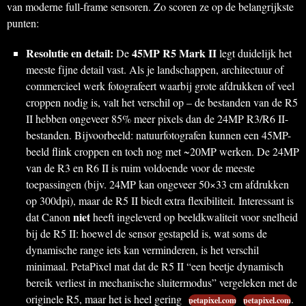
van moderne full-frame sensoren. Zo scoren ze op de belangrijkste
punten:
Resolutie en detail:
45MP R5 Mark II
De
legt duidelijk het
meeste fijne detail vast. Als je landschappen, architectuur of
commercieel werk fotografeert waarbij grote afdrukken of veel
croppen nodig is, valt het verschil op – de bestanden van de R5
II hebben ongeveer 85% meer pixels dan de 24MP R3/R6 II-
bestanden. Bijvoorbeeld: natuurfotografen kunnen een 45MP-
beeld flink croppen en toch nog met ~20MP werken. De 24MP
van de R3 en R6 II is ruim voldoende voor de meeste
toepassingen (bijv. 24MP kan ongeveer 50×33 cm afdrukken
op 300dpi), maar de R5 II biedt extra flexibiliteit. Interessant is
niet
dat Canon
heeft ingeleverd op beeldkwaliteit voor snelheid
bij de R5 II: hoewel de sensor gestapeld is, wat soms de
dynamische range iets kan verminderen, is het verschil
minimaal. PetaPixel mat dat de R5 II “een beetje dynamisch
bereik verliest in mechanische sluitermodus” vergeleken met de
originele R5, maar het is heel gering
.
petapixel.com
petapixel.com