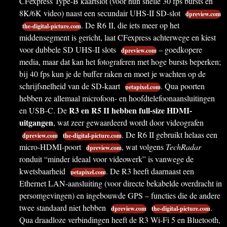
CFexpress Type-B kaartslot (voor hun snelle 30 fps bursts en
8K/6K video) naast een secundair UHS-II SD-slot
dpreview.com
. De R6 II, die iets meer op het
the-digital-picture.com
middensegment is gericht, laat CFexpress achterwege en kiest
voor dubbele SD UHS-II slots
– goedkopere
dpreview.com
media, maar dat kan het fotograferen met hoge bursts beperken;
bij 40 fps kun je de buffer raken en moet je wachten op de
schrijfsnelheid van de SD-kaart
. Qua poorten
petapixel.com
hebben ze allemaal microfoon- en hoofdtelefoonaansluitingen
R3 en R5 II hebben full-size HDMI-
en USB-C. De
uitgangen
, wat zeer gewaardeerd wordt door videografen
. De R6 II gebruikt helaas een
dpreview.com
the-digital-picture.com
micro-HDMI-poort
, wat volgens
TechRadar
dpreview.com
ronduit “minder ideaal voor videowerk” is vanwege de
kwetsbaarheid
. De R3 heeft daarnaast een
petapixel.com
Ethernet LAN-aansluiting (voor directe bekabelde overdracht in
persomgevingen) en ingebouwde GPS – functies die de andere
twee standaard niet hebben
.
dpreview.com
the-digital-picture.com
Qua draadloze verbindingen heeft de R3 Wi-Fi 5 en Bluetooth,