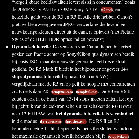
“vergelijkbare beeldkwaliteit levert als zijn concurrenten” zoals
de 20MP Sony A9 II en 33MP Sony A7 IV
, en
ts2.tech
hetzelfde geldt voor de R3 en R5 II. Alle drie hebben Canon’s
prettige kleurweergave en JPEG-verwerking die levendige,
nauwkeurige kleuren direct uit de camera oplevert (met Picture
Styles of de HEIF HDR-opties indien gewenst).
Dynamisch bereik:
De sensoren van Canon liepen historisch
gezien een fractie achter op Sony/Nikon qua dynamisch bereik
bij basis-ISO, maar de nieuwste generatie heeft deze kloof
14+
gedicht. De R5 Mark II biedt in het bijzonder ongeveer
stops dynamisch bereik
bij basis-ISO (in RAW),
vergelijkbaar met de R5 en op gelijke hoogte met concurrenten
zoals de Nikon Z8
. De R3 en R6 II
petapixel.com
petapixel.com
zouden ook in de buurt van 13-14 stops moeten zitten. Let op:
bij gebruik van de elektronische sluiter schakelt de R6 II over
het dynamisch bereik iets vermindert
naar 12-bit RAW, wat
in die modus
. De R5 II en R3
dpreview.com
dpreview.com
behouden beide 14-bit diepte, zelfs met stille sluiter, waardoor
het maximale dynamisch bereik behouden blijft
petapixel.com