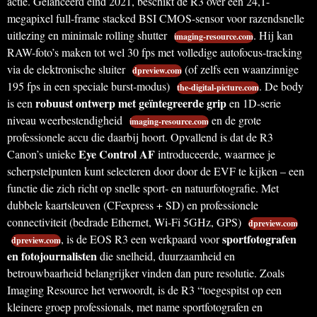
actie. Gelanceerd eind 2021, beschikt de R3 over een 24,1-
megapixel full-frame stacked BSI CMOS-sensor voor razendsnelle
uitlezing en minimale rolling shutter
. Hij kan
imaging-resource.com
RAW-foto’s maken tot wel 30 fps met volledige autofocus-tracking
via de elektronische sluiter
(of zelfs een waanzinnige
dpreview.com
195 fps in een speciale burst-modus)
. De body
the-digital-picture.com
robuust ontwerp met geïntegreerde grip
is een
en 1D-serie
niveau weerbestendigheid
en de grote
imaging-resource.com
professionele accu die daarbij hoort. Opvallend is dat de R3
Eye Control AF
Canon’s unieke
introduceerde, waarmee je
scherpstelpunten kunt selecteren door door de EVF te kijken – een
functie die zich richt op snelle sport- en natuurfotografie. Met
dubbele kaartsleuven (CFexpress + SD) en professionele
connectiviteit (bedrade Ethernet, Wi-Fi 5GHz, GPS)
dpreview.com
sportfotografen
, is de EOS R3 een werkpaard voor
dpreview.com
en fotojournalisten
die snelheid, duurzaamheid en
betrouwbaarheid belangrijker vinden dan pure resolutie. Zoals
Imaging Resource het verwoordt, is de R3 “toegespitst op een
kleinere groep professionals, met name sportfotografen en