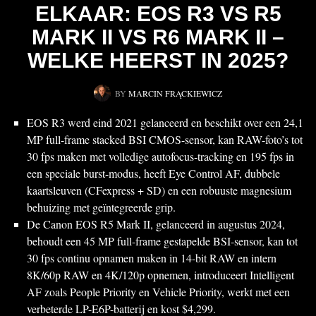
ELKAAR: EOS R3 VS R5
MARK II VS R6 MARK II –
WELKE HEERST IN 2025?
BY
MARCIN FRĄCKIEWICZ
EOS R3 werd eind 2021 gelanceerd en beschikt over een 24,1
MP full-frame stacked BSI CMOS-sensor, kan RAW-foto’s tot
30 fps maken met volledige autofocus-tracking en 195 fps in
een speciale burst-modus, heeft Eye Control AF, dubbele
kaartsleuven (CFexpress + SD) en een robuuste magnesium
behuizing met geïntegreerde grip.
De Canon EOS R5 Mark II, gelanceerd in augustus 2024,
behoudt een 45 MP full-frame gestapelde BSI-sensor, kan tot
30 fps continu opnamen maken in 14-bit RAW en intern
8K/60p RAW en 4K/120p opnemen, introduceert Intelligent
AF zoals People Priority en Vehicle Priority, werkt met een
verbeterde LP-E6P-batterij en kost $4,299.