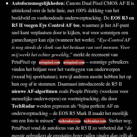
Autofocusmogelijkheden:
Canons Dual Pixel CMOS AF II is
uitstekend over de hele linie, met 100% dekking van het
EOS R3 en
beeldveld en vasthoudende onderwerptracking. De
R5 II voegen Eye Control AF toe
, waarmee je het AF-punt
snel kunt verplaatsen door te kijken, wat voor sommigen een
gamechanger kan zijn (wanneer het werkt).
“Eye-Control AF
is nog steeds de vloek van het bestaan van veel mensen. Voor
mij werkt het echter geweldig,”
merkt de recensent van
PetaPixel op
– sommige gebruikers
petapixel.com
petapixel.com
vinden het briljant voor het vastleggen van onderwerpen
(vooral bij sport/natuur), terwijl anderen moeite hebben het op
hun oog af te stemmen. Daarnaast introduceerde de R5 II
nieuwe AF-algoritmen
zoals People Priority (voorkeur voor
menselijke onderwerpen) en voertuigtracking, die door
TechRadar
werden geprezen als “bijna perfecte AF en
onderwerptracking – de EOS R5 Mark II maakt het moeilijk
om een foto te missen”
. Sterker nog,
techradar.com
techradar.com
PetaPixel vond de autofocus van de R5 II zo verbeterd dat
“de
meeste gebruikers de prestaties beter zullen vinden dan zelfs de