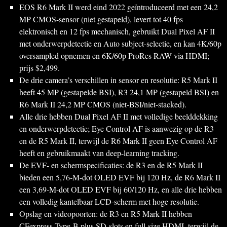
EOS R6 Mark II werd eind 2022 geïntroduceerd met een 24,2
MP CMOS-sensor (niet gestapeld), levert tot 40 fps
elektronisch en 12 fps mechanisch, gebruikt Dual Pixel AF II
met onderwerpdetectie en Auto subject-selectie, en kan 4K/60p
oversampled opnemen en 6K/60p ProRes RAW via HDMI;
prijs $2,499.
De drie camera’s verschillen in sensor en resolutie: R5 Mark II
heeft 45 MP (gestapelde BSI), R3 24,1 MP (gestapeld BSI) en
R6 Mark II 24,2 MP CMOS (niet-BSI/niet-stacked).
Alle drie hebben Dual Pixel AF II met volledige beelddekking
en onderwerpdetectie; Eye Control AF is aanwezig op de R3
en de R5 Mark II, terwijl de R6 Mark II geen Eye Control AF
heeft en gebruikmaakt van deep-learning tracking.
De EVF- en schermspecificaties: de R3 en de R5 Mark II
bieden een 5,76‑M-dot OLED EVF bij 120 Hz, de R6 Mark II
een 3,69‑M-dot OLED EVF bij 60/120 Hz, en alle drie hebben
een volledig kantelbaar LCD-scherm met hoge resolutie.
Opslag en videopoorten: de R3 en R5 Mark II hebben
CFexpress Type-B plus SD-slots en full-size HDMI, terwijl de