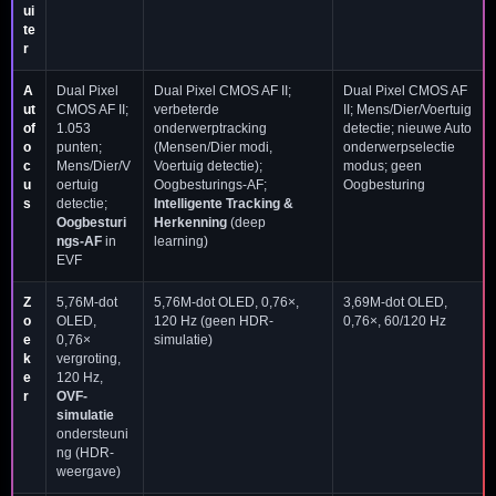
ui
te
r
A
Dual Pixel
Dual Pixel CMOS AF II;
Dual Pixel CMOS AF
ut
CMOS AF II;
verbeterde
II; Mens/Dier/Voertuig
of
1.053
onderwerptracking
detectie; nieuwe Auto
o
punten;
(Mensen/Dier modi,
onderwerpselectie
c
Mens/Dier/V
Voertuig detectie);
modus; geen
u
oertuig
Oogbesturings-AF;
Oogbesturing
s
detectie;
Intelligente Tracking &
Oogbesturi
Herkenning
(deep
ngs-AF
in
learning)
EVF
Z
5,76M-dot
5,76M-dot OLED, 0,76×,
3,69M-dot OLED,
o
OLED,
120 Hz (geen HDR-
0,76×, 60/120 Hz
e
0,76×
simulatie)
k
vergroting,
e
120 Hz,
r
OVF-
simulatie
ondersteuni
ng (HDR-
weergave)