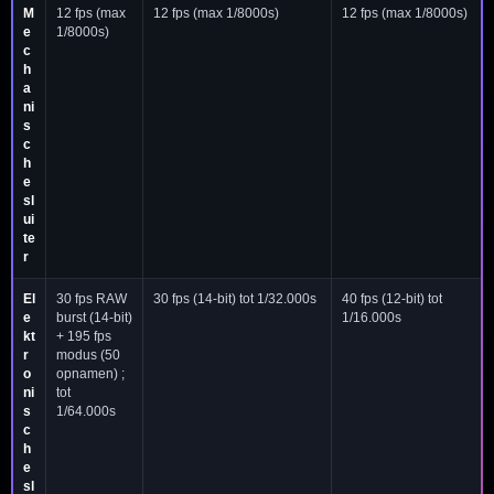
M
12 fps (max
12 fps (max 1/8000s)
12 fps (max 1/8000s)
e
1/8000s)
c
h
a
ni
s
c
h
e
sl
ui
te
r
El
30 fps RAW
30 fps (14-bit) tot 1/32.000s
40 fps (12-bit) tot
e
burst (14-bit)
1/16.000s
kt
+ 195 fps
r
modus (50
o
opnamen) ;
ni
tot
s
1/64.000s
c
h
e
sl