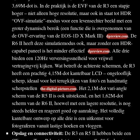
3,69M-dot is. In de praktijk is de EVF van de R3 een stapje
hoger – niet alleen hoge resolutie, maar ook in staat tot HDR
“OVF-simulatie”-modus voor een levensechter beeld met een
groter dynamisch bereik (een functie die is overgenomen van
de OVF-ervaring van de EOS-1D X Mark III)
. De
dpreview.com
R6 II heeft deze simulatiemodus ook, maar zonder een HDR-
capabel paneel is het minder effectief
. Alle drie
dpreview.com
bieden een 120Hz verversingssnelheid voor vrijwel
vertragingvrij kijken. Wat betreft de achterste schermen, de R3
heeft een prachtig 4,15M-dot kantelbaar LCD – ongelooflijk
scherp, ideaal voor het terugkijken van foto’s en handmatig
scherpstellen
. Het 2,1M-dot vari-angle
the-digital-picture.com
scherm van de R5 II is ook uitstekend, en het 1,62M-dot
scherm van de R6 II, hoewel met een lagere resolutie, is nog
steeds helder en reageert goed op aanraking. Het volledig
kantelbare ontwerp op alle drie is een uitkomst voor
fotograferen vanuit lastige hoeken en vloggen.
Opslag en connectiviteit:
De R3 en R5 II hebben beide een