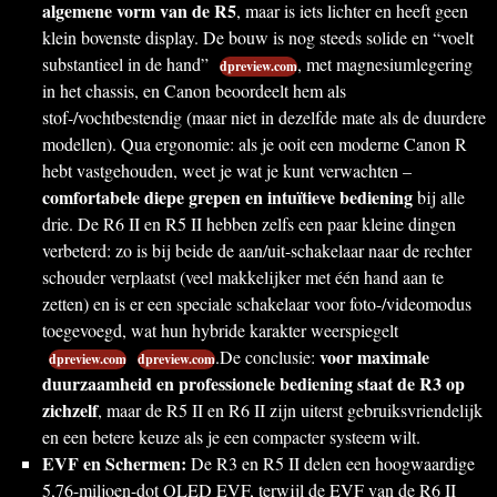
algemene vorm van de R5
, maar is iets lichter en heeft geen
klein bovenste display. De bouw is nog steeds solide en “voelt
substantieel in de hand”
, met magnesiumlegering
dpreview.com
in het chassis, en Canon beoordeelt hem als
stof-/vochtbestendig (maar niet in dezelfde mate als de duurdere
modellen). Qua ergonomie: als je ooit een moderne Canon R
hebt vastgehouden, weet je wat je kunt verwachten –
comfortabele diepe grepen en intuïtieve bediening
bij alle
drie. De R6 II en R5 II hebben zelfs een paar kleine dingen
verbeterd: zo is bij beide de aan/uit-schakelaar naar de rechter
schouder verplaatst (veel makkelijker met één hand aan te
zetten) en is er een speciale schakelaar voor foto-/videomodus
toegevoegd, wat hun hybride karakter weerspiegelt
voor maximale
.De conclusie:
dpreview.com
dpreview.com
duurzaamheid en professionele bediening staat de R3 op
zichzelf
, maar de R5 II en R6 II zijn uiterst gebruiksvriendelijk
en een betere keuze als je een compacter systeem wilt.
EVF en Schermen:
De R3 en R5 II delen een hoogwaardige
5,76-miljoen-dot OLED EVF, terwijl de EVF van de R6 II