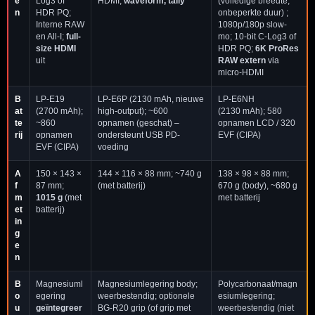
e
Log3 of
HDMI;
waveform, tally
(volledige breedte,
n
HDR PQ;
onbeperkte duur) ;
Interne RAW
1080p/180p slow-
en All-I;
full-
mo; 10-bit C-Log3 of
size HDMI
HDR PQ;
6K ProRes
uit
RAW extern
via
micro-HDMI
B
LP-E19
LP-E6P (2130 mAh, nieuwe
LP-E6NH
at
(2700 mAh);
high-output); ~600
(2130 mAh); 580
te
~860
opnamen (geschat) –
opnamen LCD / 320
rij
opnamen
ondersteunt USB PD-
EVF (CIPA)
EVF (CIPA)
voeding
A
150 × 143 ×
144 × 116 × 88 mm; ~740 g
138 × 98 × 88 mm;
f
87 mm;
(met batterij)
670 g (body), ~680 g
m
1015 g
(met
met batterij
et
batterij)
in
g
e
n
B
Magnesiuml
Magnesiumlegering body;
Polycarbonaat/magn
o
egering
weerbestendig; optionele
esiumlegering;
u
geïntegreer
BG-R20 grip (of grip met
weerbestendig (niet