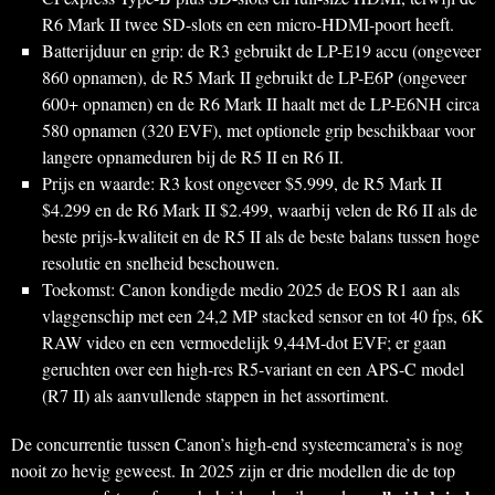
R6 Mark II twee SD-slots en een micro-HDMI-poort heeft.
Batterijduur en grip: de R3 gebruikt de LP-E19 accu (ongeveer
860 opnamen), de R5 Mark II gebruikt de LP-E6P (ongeveer
600+ opnamen) en de R6 Mark II haalt met de LP-E6NH circa
580 opnamen (320 EVF), met optionele grip beschikbaar voor
langere opnameduren bij de R5 II en R6 II.
Prijs en waarde: R3 kost ongeveer $5.999, de R5 Mark II
$4.299 en de R6 Mark II $2.499, waarbij velen de R6 II als de
beste prijs-kwaliteit en de R5 II als de beste balans tussen hoge
resolutie en snelheid beschouwen.
Toekomst: Canon kondigde medio 2025 de EOS R1 aan als
vlaggenschip met een 24,2 MP stacked sensor en tot 40 fps, 6K
RAW video en een vermoedelijk 9,44M-dot EVF; er gaan
geruchten over een high-res R5-variant en een APS-C model
(R7 II) als aanvullende stappen in het assortiment.
De concurrentie tussen Canon’s high-end systeemcamera’s is nog
nooit zo hevig geweest. In 2025 zijn er drie modellen die de top