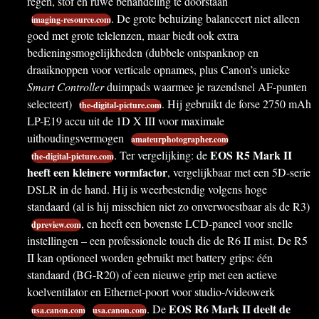
regen, stof en ruwe behandeling te doorstaan
. De grote behuizing balanceert niet alleen
imaging-resource.com
goed met grote telelenzen, maar biedt ook extra
bedieningsmogelijkheden (dubbele ontspanknop en
draaiknoppen voor verticale opnames, plus Canon’s unieke
Smart Controller
duimpads waarmee je razendsnel AF-punten
selecteert)
. Hij gebruikt de forse 2750 mAh
the-digital-picture.com
LP-E19 accu uit de 1D X III voor maximale
uithoudingsvermogen
amateurphotographer.com
EOS R5 Mark II
. Ter vergelijking: de
the-digital-picture.com
heeft een kleinere vormfactor
, vergelijkbaar met een 5D-serie
DSLR in de hand. Hij is weerbestendig volgens hoge
standaard (al is hij misschien niet zo onverwoestbaar als de R3)
, en heeft een bovenste LCD-paneel voor snelle
dpreview.com
instellingen – een professionele touch die de R6 II mist. De R5
II kan optioneel worden gebruikt met battery grips: één
standaard (BG-R20) of een nieuwe grip met een actieve
koelventilator en Ethernet-poort voor studio-/videowerk
EOS R6 Mark II deelt de
. De
usa.canon.com
usa.canon.com