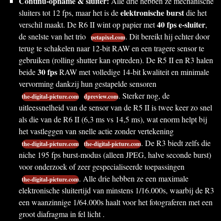
Continu-opname & sluiter:
Alle drie hebben ze mechanische
elektronische burst
sluiters tot 12 fps, maar het is de
die het
40 fps e-sluiter
verschil maakt. De R6 II wint op papier met
,
de snelste van het trio
. Dit bereikt hij echter door
petapixel.com
terug te schakelen naar 12-bit RAW en een tragere sensor te
gebruiken (rolling shutter kan optreden). De R5 II en R3 halen
30 fps
beide
RAW met volledige 14-bit kwaliteit en minimale
vervorming dankzij hun gestapelde sensoren
. Sterker nog, de
the-digital-picture.com
dpreview.com
uitleessnelheid van de sensor van de R5 II is twee keer zo snel
als die van de R6 II (6,3 ms vs 14,5 ms), wat enorm helpt bij
het vastleggen van snelle actie zonder vertekening
. De R3 biedt zelfs die
the-digital-picture.com
the-digital-picture.com
niche 195 fps burst-modus (alleen JPEG, halve seconde burst)
voor onderzoek of zeer gespecialiseerde toepassingen
. Alle drie hebben ze een maximale
the-digital-picture.com
elektronische sluitertijd van minstens 1/16.000s, waarbij de R3
een waanzinnige 1/64.000s haalt voor het fotograferen met een
groot diafragma in fel licht .