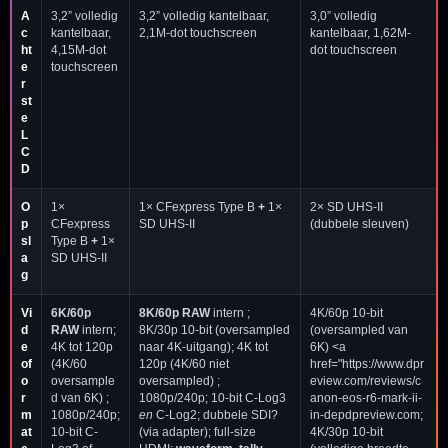
A
3,2” volledig
3,2” volledig kantelbaar,
3,0” volledig
c
kantelbaar,
2,1M-dot touchscreen
kantelbaar, 1,62M-
ht
4,15M-dot
dot touchscreen
e
touchscreen
r
st
e
L
C
D
O
1×
1× CFexpress Type B
+
1×
2× SD UHS-II
p
CFexpress
SD UHS-II
(dubbele sleuven)
sl
Type B
+
1×
a
SD UHS-II
g
Vi
6K/60p
8K/60p RAW
intern ;
4K/60p 10-bit
d
RAW
intern;
8K/30p 10-bit (oversampled
(oversampled van
e
4K tot 120p
naar 4K-uitgang); 4K tot
6K) <a
of
(4K/60
120p (4K/60 niet
href="https://www.dpr
o
oversample
oversampled) ;
eview.com/reviews/c
r
d van 6K) ;
1080p/240p; 10-bit C-Log3
anon-eos-r6-mark-ii-
m
1080p/240p;
en
C-Log2; dubbele SDI?
in-depdpreview.com;
at
10-bit C-
(via adapter); full-size
4K/30p 10-bit