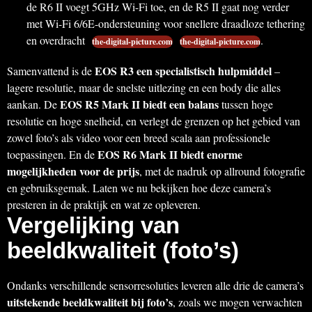
de R6 II voegt 5GHz Wi-Fi toe, en de R5 II gaat nog verder
met Wi-Fi 6/6E-ondersteuning voor snellere draadloze tethering
en overdracht
.
the-digital-picture.com
the-digital-picture.com
EOS R3 een specialistisch hulpmiddel
Samenvattend is de
–
lagere resolutie, maar de snelste uitlezing en een body die alles
EOS R5 Mark II biedt een balans
aankan. De
tussen hoge
resolutie en hoge snelheid, en verlegt de grenzen op het gebied van
zowel foto’s als video voor een breed scala aan professionele
EOS R6 Mark II biedt enorme
toepassingen. En de
mogelijkheden voor de prijs
, met de nadruk op allround fotografie
en gebruiksgemak. Laten we nu bekijken hoe deze camera’s
presteren in de praktijk en wat ze opleveren.
Vergelijking van
beeldkwaliteit (foto’s)
Ondanks verschillende sensorresoluties leveren alle drie de camera’s
uitstekende beeldkwaliteit bij foto’s
, zoals we mogen verwachten