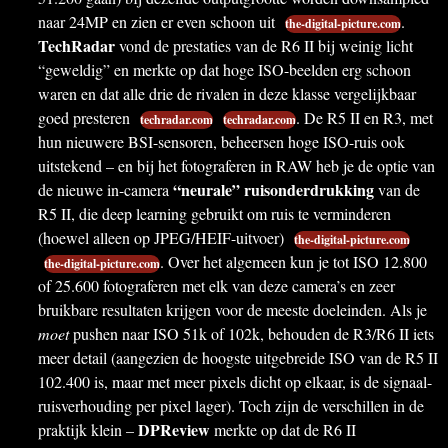
naar 24MP en zien er even schoon uit
.
the-digital-picture.com
TechRadar
vond de prestaties van de R6 II bij weinig licht
“geweldig” en merkte op dat hoge ISO-beelden erg schoon
waren en dat alle drie de rivalen in deze klasse vergelijkbaar
goed presteren
. De R5 II en R3, met
techradar.com
techradar.com
hun nieuwere BSI-sensoren, beheersen hoge ISO-ruis ook
uitstekend – en bij het fotograferen in RAW heb je de optie van
“neurale” ruisonderdrukking
de nieuwe in-camera
van de
R5 II, die deep learning gebruikt om ruis te verminderen
(hoewel alleen op JPEG/HEIF-uitvoer)
the-digital-picture.com
. Over het algemeen kun je tot ISO 12.800
the-digital-picture.com
of 25.600 fotograferen met elk van deze camera’s en zeer
bruikbare resultaten krijgen voor de meeste doeleinden. Als je
moet
pushen naar ISO 51k of 102k, behouden de R3/R6 II iets
meer detail (aangezien de hoogste uitgebreide ISO van de R5 II
102.400 is, maar met meer pixels dicht op elkaar, is de signaal-
ruisverhouding per pixel lager). Toch zijn de verschillen in de
DPReview
praktijk klein –
merkte op dat de R6 II