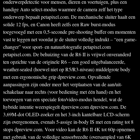
onderwerpdetectie voor mensen, dieren en voertuigen, plus een
handige Auto select-modus waarmee de camera zelf het type
onderwerp bepaalt petapixel.com. De mechanische sluiter haalt een
solide 12 fps, en Canon heeft zelfs een Raw burst-modus
toegevoegd met een 0,5-seconde pre-shooting buffer om momenten
vast te leggen net voordat je de sluiter volledig indrukt – “een game-
changer” voor sport- en natuurfotografie petapixel.com
petapixel.com. De behuizing van de R6 II is vrijwel onveranderd
ten opzichte van de originele R6 – een goed uitgebalanceerde,
weather-sealed (hoewel niet op R5/R3-niveau) middelgrote body
met een ergonomische grip dpreview.com. Opvallende
aanpassingen zijn onder meer het verplaatsen van de aan/uit-
schakelaar naar rechts (voor bediening met één hand) en het
toevoegen van een speciale foto/video-modus hendel, wat de
hybride intentie weerspiegelt dpreview.com dpreview.com. De
3,69M-dot OLED-zoeker en het 3-inch kantelbare LCD-scherm
zijn overgenomen, evenals 5-assige in-body IS met een rating tot 8
stops dpreview.com. Voor video kan de R6 II 4K tot 60p opnemen
met gebruik van de volledige sensorbreedte (oversampled van 6K