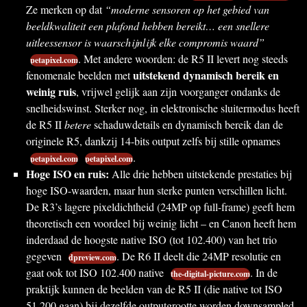
Ze merken op dat
“moderne sensoren op het gebied van
beeldkwaliteit een plafond hebben bereikt… een snellere
uitleessensor is waarschijnlijk elke compromis waard”
. Met andere woorden: de R5 II levert nog steeds
petapixel.com
uitstekend dynamisch bereik en
fenomenale beelden met
weinig ruis
, vrijwel gelijk aan zijn voorganger ondanks de
snelheidswinst. Sterker nog, in elektronische sluitermodus heeft
de R5 II
betere
schaduwdetails en dynamisch bereik dan de
originele R5, dankzij 14-bits output zelfs bij stille opnames
.
petapixel.com
petapixel.com
Hoge ISO en ruis:
Alle drie hebben uitstekende prestaties bij
hoge ISO-waarden, maar hun sterke punten verschillen licht.
De R3’s lagere pixeldichtheid (24MP op full-frame) geeft hem
theoretisch een voordeel bij weinig licht – en Canon heeft hem
inderdaad de hoogste native ISO (tot 102.400) van het trio
gegeven
. De R6 II deelt die 24MP resolutie en
dpreview.com
gaat ook tot ISO 102.400 native
. In de
the-digital-picture.com
praktijk kunnen de beelden van de R5 II (die native tot ISO
51.200 gaan) bij dezelfde outputgrootte worden downsampled