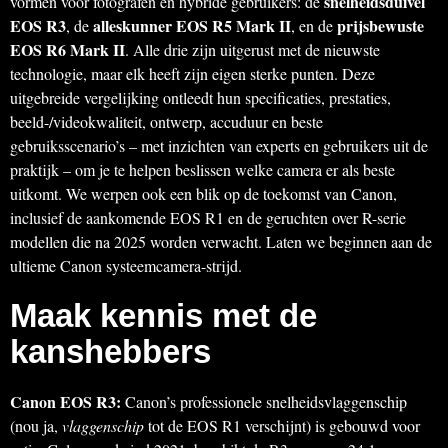
snelheidsduivel
vormen voor fotografen en hybride gebruikers: de
EOS R3
alleskunner EOS R5 Mark II
prijsbewuste
, de
, en de
EOS R6 Mark II
. Alle drie zijn uitgerust met de nieuwste
technologie, maar elk heeft zijn eigen sterke punten. Deze
uitgebreide vergelijking ontleedt hun specificaties, prestaties,
beeld-/videokwaliteit, ontwerp, accuduur en beste
gebruiksscenario’s – met inzichten van experts en gebruikers uit de
praktijk – om je te helpen beslissen welke camera er als beste
uitkomt. We werpen ook een blik op de toekomst van Canon,
inclusief de aankomende EOS R1 en de geruchten over R-serie
modellen die na 2025 worden verwacht. Laten we beginnen aan de
ultieme Canon systeemcamera-strijd.
Maak kennis met de
kanshebbers
Canon EOS R3:
Canon’s professionele snelheidsvlaggenschip
(nou ja,
vlaggenschip
tot de EOS R1 verschijnt) is gebouwd voor