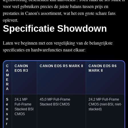
voor veel gebruikers precies de juiste balans tussen prijs en
prestaties in Canon’s assortiment, wat het een grote schare fans
oplevert.
Specificatie Showdown
Laten we beginnen met een vergelijking van de belangrijkste
specificaties en hardwarefuncties naast elkaar:
C
CANON
CANON EOS R5 MARK II
CANON EOS R6
A
EOS R3
MARK II
M
E
R
A
S
24,1 MP
45,0 MP Full-Frame
24,2 MP Full-Frame
e
Full-Frame
Stacked BSI CMOS
CMOS (niet-BSI, niet-
n
Stacked BSI
stacked)
s
CMOS
o
r