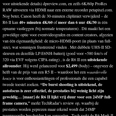
voor uitstekende details) dpreview.com, en zelfs 6K/60p ProRes
RAW uitvoeren via HDMI naar een externe recorder petapixel.com.
Nog beter, Canon heeft de 30-minuten cliplimiet verwijderd – de
40+ minuten 4K/60
meer dan 6 uur 4K/30
R6 II kan
of
in één
opname vastleggen (bij normale temperaturen) . Dit maakt het een
geweldige optie voor eventvideografen en content creators, afgezien
van één eigenaardigheid: de micro-HDMI-poort (in plaats van full-
size), wat sommigen frustrerend vinden . Met dubbele UHS-II SD-
sleuven en dezelfde LP-E6NH-batterij (goed voor ~580 foto’s of
uitstekende
320 via EVF volgens CIPA-rating) , is de R6 II een
allrounder
$2,499
. Hij werd gelanceerd voor
(body) – ongeveer de
helft van de prijs van een R5 II – waardoor het een
waardevolle
keuze
is voor enthousiastelingen of professionals die een capabel
“De burst shooting is uitstekend, de
tweede toestel zoeken.
autofocus is zeer effectief, de prestaties bij weinig licht zijn
geweldig… [maar] de R6 II lijkt vrij duur voor een 24MP full-
frame camera,”
merkt TechRadar’s review op, waarbij de
prestaties worden geprezen maar erkend wordt dat 24MP
tegenwoordig bescheiden kan aanvoelen . Toch raakt de R6 Mark II