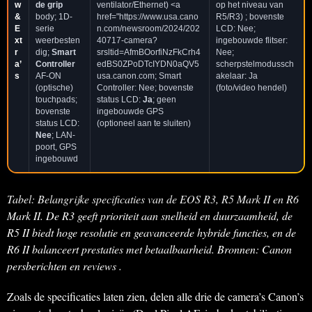
w
de grip
ventilator/Ethernet) <a
op het niveau van
&
body; 1D-
href="https://www.usa.cano
R5/R3) ; bovenste
E
serie
n.com/newsroom/2024/202
LCD: Nee;
xt
weerbesten
40717-camera?
ingebouwde flitser:
r
dig;
Smart
srsltid=AfmBOorfiNzFkCrh4
Nee;
a’
Controller
edBS0ZPoDTcIYDN0aQV5
scherpstelmodussch
s
AF-ON
usa.canon.com; Smart
akelaar: Ja
(optische)
Controller: Nee; bovenste
(foto/video hendel)
touchpads;
status LCD:
Ja
; geen
bovenste
ingebouwde GPS
status LCD:
(optioneel aan te sluiten)
Nee
; LAN-
poort, GPS
ingebouwd
Tabel: Belangrijke specificaties van de EOS R3, R5 Mark II en R6
Mark II. De R3 geeft prioriteit aan snelheid en duurzaamheid, de
R5 II biedt hoge resolutie en geavanceerde hybride functies, en de
R6 II balanceert prestaties met betaalbaarheid. Bronnen: Canon
persberichten en reviews .
Zoals de specificaties laten zien, delen alle drie de camera’s Canon’s