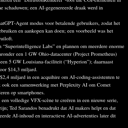
sche schaduwen; een AI‑gegenereerde draak werd in
hatGPT‑Agent modus voor betalende gebruikers, zodat het
 gebruiken en aankopen kan doen; een voorbeeld was het
uiloft.
an “Superintelligence Labs” en plannen om meerdere enorme
ronder een 1 GW Ohio-datacenter (Project Prometheus)
 een 5 GW Louisiana‑faciliteit (“Hyperion”); daarnaast
oor $14,3 miljard.
$2,4 miljard in een acquihire om AI‑coding‑assistenten te
jk ook een samenwerking met Perplexity AI om Comet
lleren op smartphones.
 een volledige VFX-scène te creëren in een nieuwe serie,
zijn; Ted Sarandos benadrukt dat AI makers helpt en dat
eerde AI‑inhoud en interactieve AI‑advertenties later dit