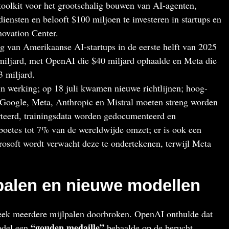
oolkit voor het grootschalig bouwen van AI‑agenten,
iensten en belooft $100 miljoen te investeren in startups en
novation Center.
g van Amerikaanse AI‑startups in de eerste helft van 2025
miljard, met OpenAI die $40 miljard ophaalde en Meta die
 miljard.
n werking; op 18 juli kwamen nieuwe richtlijnen; hoog-
 Google, Meta, Anthropic en Mistral moeten streng worden
rteerd, trainingsdata worden gedocumenteerd en
boetes tot 7% van de wereldwijde omzet; er is ook een
rosoft wordt verwacht deze te ondertekenen, terwijl Meta
palen en nieuwe modellen
week meerdere mijlpalen doorbroken. OpenAI onthulde dat
“gouden medaille”
odel een
behaalde op de berucht