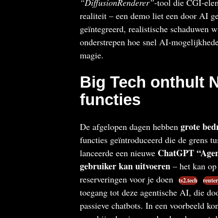
“DiffusionRenderer”
-tool die CGI-ele
realiteit – een demo liet een door AI 
geïntegreerd, realistische schaduwen w
onderstrepen hoe snel AI-mogelijkhede
magie.
Big Tech onthult 
functies
grote bed
De afgelopen dagen hebben
functies geïntroduceerd die de grens t
ChatGPT “Agen
lanceerde een nieuwe
gebruiker kan uitvoeren
– het kan op 
reserveringen voor je doen
ts2.tech
reute
toegang tot deze agentische AI, die do
passieve chatbots. In een voorbeeld 