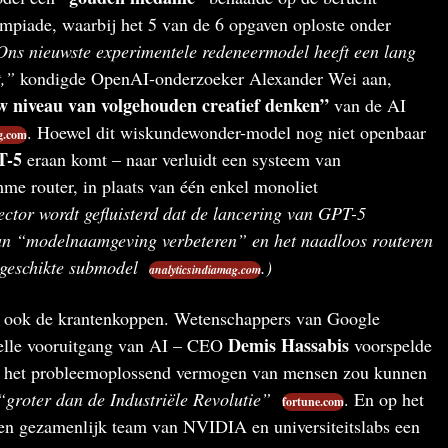
mpiade, waarbij het 5 van de 6 opgaven oploste onder
ns nieuwste experimentele redeneermodel heeft een lang
,”
kondigde OpenAI-onderzoeker Alexander Wei aan,
w niveau van volgehouden creatief denken”
van de AI
. Hoewel dit wiskundewonder-model nog niet openbaar
g.com
T-5
eraan komt – naar verluidt een systeem van
me router, in plaats van één enkel monoliet
sector wordt gefluisterd dat de lancering van GPT-5
aan “modelnaamgeving verbeteren” en het naadloos routeren
 geschikte submodel
.)
analyticsindiamag.com
 ook de krantenkoppen. Wetenschappers van Google
Demis Hassabis
nelle vooruitgang van AI – CEO
voorspelde
het probleemoplossend vermogen van mensen zou kunnen
“groter dan de Industriële Revolutie”
. En op het
fortune.com
een gezamenlijk team van NVIDIA en universiteitslabs een