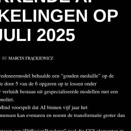
KELINGEN OP
JULI 2025
BY
MARCIN FRĄCKIEWICZ
redeneermodel behaalde een “gouden medaille” op de
e door 5 van de 6 opgaven op te lossen onder
 verluidt bestaan uit gespecialiseerde modellen met een
noliet.
d voorspelt dat AI binnen vijf jaar het
ensen kan evenaren en noemt de transformatie groter dan
nteren een “DiffusionRenderer”-tool die CGI-elementen in