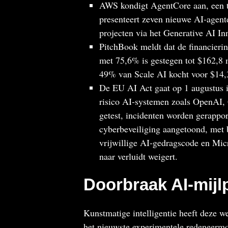
AWS kondigt AgentCore aan, een t
presenteert zeven nieuwe AI‑agentd
projecten via het Generative AI In
PitchBook meldt dat de financierin
met 75,6% is gestegen tot $162,8 
49% van Scale AI kocht voor $14,3
De EU AI Act gaat op 1 augustus i
risico AI-systemen zoals OpenAI,
getest, incidenten worden gerappo
cyberbeveiliging aangetoond, met 
vrijwillige AI‑gedragscode en Mic
naar verluidt weigert.
Doorbraak AI-mijl
Kunstmatige intelligentie heeft deze 
het nieuwste experimentele redeneerm