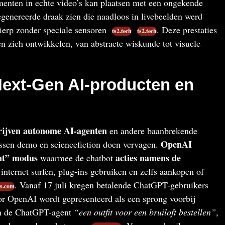
menten in echte video’s kan plaatsen met een ongekende
gegenereerde draak zien die naadloos in livebeelden werd
ierp zonder speciale sensoren
. Deze prestaties
ts2.tech
ts2.tech
n zich ontwikkelen, van abstracte wiskunde tot visuele
Next-Gen AI-producten en
rijven autonome AI-agenten
en andere baanbrekende
OpenAI
ussen demo en sciencefiction doen vervagen.
t” modus
acties namens de
waarmee de chatbot
internet surfen, plug-ins gebruiken en zelfs aankopen of
. Vanaf 17 juli kregen betalende ChatGPT-gebruikers
rs.com
or OpenAI wordt gepresenteerd als een sprong voorbij
kon de ChatGPT-agent
“een outfit voor een bruiloft bestellen”
,