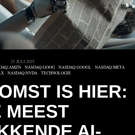
21 JULI 2025
DAQ:AMZN
·
NASDAQ:GOOG
·
NASDAQ:GOOGL
·
NASDAQ:META
·
LX
·
NASDAQ:NVDA
·
TECHNOLOGIE
OMST IS HIER:
 MEEST
KKENDE AI-