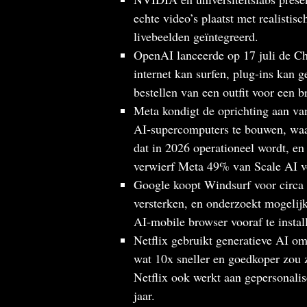
echte video’s plaatst met realisti
livebeelden geïntegreerd.
OpenAI lanceerde op 17 juli de C
internet kan surfen, plug-ins kan
bestellen van een outfit voor een br
Meta kondigt de oprichting aan v
AI‑supercomputers te bouwen, waa
dat in 2026 operationeel wordt, en
verwierf Meta 49% van Scale AI v
Google koopt Windsurf voor circa 
versterken, en onderzoekt mogeli
AI‑mobile browser vooraf te insta
Netflix gebruikt generatieve AI om
wat 10x sneller en goedkoper zou 
Netflix ook werkt aan gepersonalis
jaar.