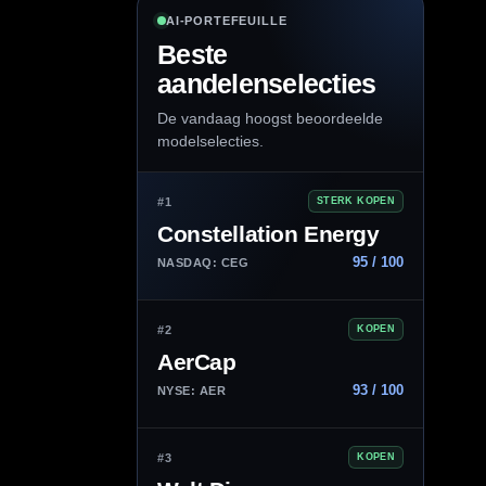
AI-PORTEFEUILLE
Beste
aandelenselecties
De vandaag hoogst beoordeelde
modelselecties.
#1
STERK KOPEN
Constellation Energy
95 / 100
NASDAQ: CEG
#2
KOPEN
AerCap
93 / 100
NYSE: AER
#3
KOPEN