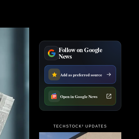
Follow on Google
News
Add as preferred source
Open in Google News
TECHSTOCK² UPDATES