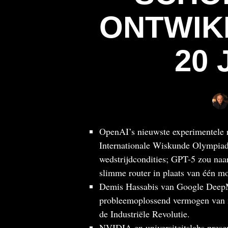
ONTWIK
20 
OpenAI’s nieuwste experimentele 
Internationale Wiskunde Olympiad
wedstrijdcondities; GPT-5 zou naar
slimme router in plaats van één mo
Demis Hassabis van Google DeepMin
probleemoplossend vermogen van m
de Industriële Revolutie.
NVIDIA en universiteitslabs prese