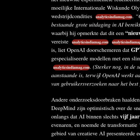
moeilijke Internationale Wiskunde Oly
wedstrijdcondities
.
“O
analyticsindiamag.com
bestaande grote uitdaging in AI bereikt
“nieu
waarbij hij opmerkte dat dit een
vereiste
analyticsindiamag.com
analyticsindiama
GP
is, liet OpenAI doorschemeren dat
gespecialiseerde modellen met een slim
.
(Sterker nog, in de 
analyticsindiamag.com
aanstaande is, terwijl OpenAI werkt 
van gebruikersverzoeken naar het best
Andere onderzoeksdoorbraken haalden
DeepMind zijn optimistisch over de s
vijf jaar
onlangs dat AI binnen slechts
evenaren, en noemde de transformatie
gebied van creatieve AI presenteerde 