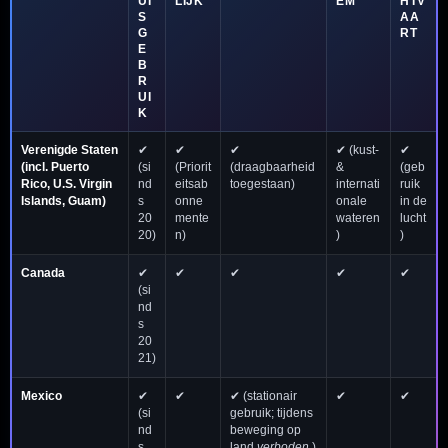
UI
LIJK
EM
HTV
S
AA
G
RT
E
B
R
UI
K
Verenigde Staten
✔
✔
✔
✔ (kust-
✔
(incl. Puerto
(si
(Priorit
(draagbaarheid
&
(geb
Rico, U.S. Virgin
nd
eitsab
toegestaan)
internati
ruik
Islands, Guam)
s
onne
onale
in de
20
mente
wateren
lucht
20)
n)
)
)
Canada
✔
✔
✔
✔
✔
(si
nd
s
20
21)
Mexico
✔
✔
✔ (stationair
✔
✔
(si
gebruik; tijdens
nd
beweging op
s
land
verboden
)