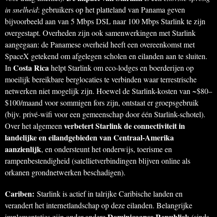
in snelheid
: gebruikers op het platteland van Panama geven
bijvoorbeeld aan van 5 Mbps DSL naar 100 Mbps Starlink te zijn
overgestapt. Overheden zijn ook samenwerkingen met Starlink
aangegaan: de Panamese overheid heeft een overeenkomst met
SpaceX getekend om afgelegen scholen en eilanden aan te sluiten.
Costa Rica
In
helpt Starlink om eco-lodges en boerderijen op
moeilijk bereikbare berglocaties te verbinden waar terrestrische
netwerken niet mogelijk zijn. Hoewel de Starlink-kosten van ~$80–
$100/maand voor sommigen fors zijn, ontstaat er groepsgebruik
(bijv. privé-wifi voor een gemeenschap door één Starlink-schotel).
verbetert Starlink de connectiviteit in
Over het algemeen
landelijke en eilandgebieden van Centraal-Amerika
aanzienlijk
, en ondersteunt het onderwijs, toerisme en
rampenbestendigheid (satellietverbindingen blijven online als
orkanen grondnetwerken beschadigen).
Cariben:
Starlink is actief in talrijke Caribische landen en
verandert het internetlandschap op deze eilanden. Belangrijke
Dominicaanse Republiek
implementaties zijn onder andere
(sinds