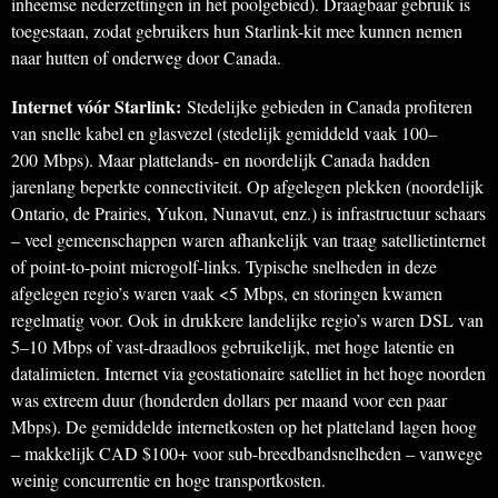
inheemse nederzettingen in het poolgebied). Draagbaar gebruik is
toegestaan, zodat gebruikers hun Starlink-kit mee kunnen nemen
naar hutten of onderweg door Canada.
Internet vóór Starlink:
Stedelijke gebieden in Canada profiteren
van snelle kabel en glasvezel (stedelijk gemiddeld vaak 100–
200 Mbps). Maar plattelands- en noordelijk Canada hadden
jarenlang beperkte connectiviteit. Op afgelegen plekken (noordelijk
Ontario, de Prairies, Yukon, Nunavut, enz.) is infrastructuur schaars
– veel gemeenschappen waren afhankelijk van traag satellietinternet
of point-to-point microgolf-links. Typische snelheden in deze
afgelegen regio’s waren vaak <5 Mbps, en storingen kwamen
regelmatig voor. Ook in drukkere landelijke regio’s waren DSL van
5–10 Mbps of vast-draadloos gebruikelijk, met hoge latentie en
datalimieten. Internet via geostationaire satelliet in het hoge noorden
was extreem duur (honderden dollars per maand voor een paar
Mbps). De gemiddelde internetkosten op het platteland lagen hoog
– makkelijk CAD $100+ voor sub-breedbandsnelheden – vanwege
weinig concurrentie en hoge transportkosten.