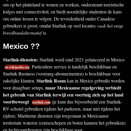
om op het platteland te wonen en werken, ondersteunt toeristische
lodges met connectiviteit, en biedt noordelijke studenten de kans
om online lessen te volgen. De tevredenheid onder Canadese
gebruikers is groot, omdat Starlink op veel locaties
vaak het enige
breedbandalternatief
is.
Mexico ??
Starlink-diensten:
Starlink werd eind 2021 gelanceerd in Mexico
. Particuliere service is landelijk beschikbaar en
en.wikipedia.org
Starlink Business (voorrang-abonnementen) is beschikbaar voor
Starlink Roam
zakelijke klanten.
kan in Mexico gebruikt worden
maar Mexicaanse regelgeving verbiedt
voor draagbare setups,
het gebruik van Starlink terwijl een voertuig zich op het land
voortbeweegt
(je kunt dus bijvoorbeeld een Starlink-
starlink.com
RV-schotel gebruiken tijdens het parkeren, maar niet tijdens het
rijden). Maritieme diensten zijn toegestaan in Mexicaanse
territoriale wateren (cruiseschepen en boten kunnen het gebruiken)
en luchtvaartdiensten zijn beschikbaar voor