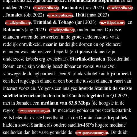
Barbados
midden 2022)
,
(nov 2022)
en.wikipedia.org
en.wikipedia.org
Jamaica
Haïti
,
(okt 2022)
,
(maa 2023)
en.wikipedia.org
Trinidad & Tobago
,
(juni 2023)
, en
en.wikipedia.org
en.wikipedia.org
Bahama’s
(aug 2023)
, onder andere. Op deze
en.wikipedia.org
eilanden waren de netwerken in de grote steden/resorts vaak
redelijk ontwikkeld, maar in landelijke dorpen en op kleinere
eilanden was internet zeer beperkt (en tijdens orkanen zijn
Starlink-diensten
onderzeese kabels erg kwetsbaar).
(Residential,
Roam, enz.) zijn volledig beschikbaar en vooral waardevol
vanwege de draagbaarheid – één Starlink-schotel kan bijvoorbeeld
een heel afgelegen eiland of een boot die tussen eilanden vaart van
leverde Starlink de snelste
internet voorzien. Volgens een analyse
satellietinternetsnelheden in het Caribisch gebied
in Q1 2023,
mediaan van 83,8 Mbps
met in Jamaica een
(de hoogste in de
regio)
. In meerdere gebieden presteerde Starlink
newspaceeconomy.ca
zelfs beter dan vaste breedband – in de Dominicaanse Republiek
hadden zowel Starlink als oudere satelliet-ISP’s hogere mediane
snelheden dan het vaste gemiddelde
. Dit duidt
newspaceeconomy.ca