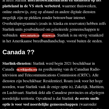
platteland in de VS sterk verbeterd
, waarmee thuiswerken,
online onderwijs, zorg op afstand en andere digitale diensten
mogelijk zijn op plekken zonder betrouwbaar internet.
Overheidsprogramma’s (zoals in Alaska en reservaten) hebben zelfs
Starlink-units gesubsidieerd om geïsoleerde gemeenschappen te
verbinden
. Starlink is nu stevig verankerd
news.ontario.ca
ctvnews.ca
in het Amerikaanse breedbandlandschap, vooral buiten de steden.
Canada ??
Starlink-diensten:
Starlink werd begin 2021 beschikbaar in
Canada
na goedkeuring van de Canadian Radio-
en.wikipedia.org
television and Telecommunications Commission (CRTC). Alle
diensten zijn beschikbaar: Residentieel, Roam (ook voor het hoge
noorden, waar Starlink vaak de enige optie is), Zakelijk, Maritiem,
en Luchtvaart. Starlink dekt alle Canadese provincies en afgelegen
de eerste snelle
noordelijke territoria. Opvallend is dat Starlink
optie is voor veel noordelijke gemeenschappen
(waaronder