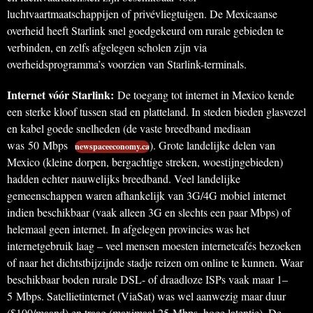
luchtvaartmaatschappijen of privévliegtuigen. De Mexicaanse
overheid heeft Starlink snel goedgekeurd om rurale gebieden te
verbinden, en zelfs afgelegen scholen zijn via
overheidsprogramma’s voorzien van Starlink-terminals.
Internet vóór Starlink:
De toegang tot internet in Mexico kende
een sterke kloof tussen stad en platteland. In steden bieden glasvezel
en kabel goede snelheden (de vaste breedband mediaan
was 50 Mbps
). Grote landelijke delen van
newspaceeconomy.ca
Mexico (kleine dorpen, bergachtige streken, woestijngebieden)
hadden echter nauwelijks breedband. Veel landelijke
gemeenschappen waren afhankelijk van 3G/4G mobiel internet
indien beschikbaar (vaak alleen 3G en slechts een paar Mbps) of
helemaal geen internet. In afgelegen provincies was het
internetgebruik laag – veel mensen moesten internetcafés bezoeken
of naar het dichtstbijzijnde stadje reizen om online te kunnen. Waar
beschikbaar boden rurale DSL- of draadloze ISPs vaak maar 1–
5 Mbps. Satellietinternet (ViaSat) was wel aanwezig maar duur
($100/maand) en traag (maximaal 25 Mbps, hoge latentie). De