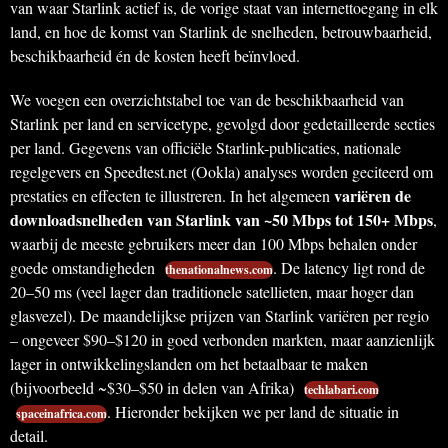
van waar Starlink actief is, de vorige staat van internettoegang in elk
land, en hoe de komst van Starlink de snelheden, betrouwbaarheid,
beschikbaarheid én de kosten heeft beïnvloed.
We voegen een overzichtstabel toe van de beschikbaarheid van
Starlink per land en servicetype, gevolgd door gedetailleerde secties
per land. Gegevens van officiële Starlink-publicaties, nationale
regelgevers en Speedtest.net (Ookla) analyses worden geciteerd om
variëren de
prestaties en effecten te illustreren. In het algemeen
downloadsnelheden van Starlink van ~50 Mbps tot 150+ Mbps
,
waarbij de meeste gebruikers meer dan 100 Mbps behalen onder
goede omstandigheden
. De latency ligt rond de
thenationalnews.com
20–50 ms (veel lager dan traditionele satellieten, maar hoger dan
glasvezel). De maandelijkse prijzen van Starlink variëren per regio
– ongeveer $90–$120 in goed verbonden markten, maar aanzienlijk
lager in ontwikkelingslanden om het betaalbaar te maken
(bijvoorbeeld ~$30–$50 in delen van Afrika)
techlabari.com
. Hieronder bekijken we per land de situatie in
spaceinafrica.com
detail.