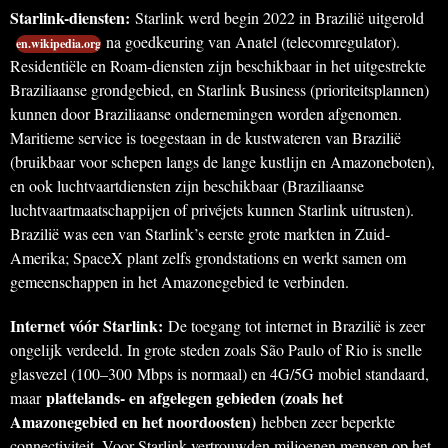
Starlink-diensten:
Starlink werd begin 2022 in Brazilië uitgerold
na goedkeuring van Anatel (telecomregulator).
en.wikipedia.org
Residentiële en Roam-diensten zijn beschikbaar in het uitgestrekte
Braziliaanse grondgebied, en Starlink Business (prioriteitsplannen)
kunnen door Braziliaanse ondernemingen worden afgenomen.
Maritieme service is toegestaan in de kustwateren van Brazilië
(bruikbaar voor schepen langs de lange kustlijn en Amazoneboten),
en ook luchtvaartdiensten zijn beschikbaar (Braziliaanse
luchtvaartmaatschappijen of privéjets kunnen Starlink uitrusten).
Brazilië was een van Starlink’s eerste grote markten in Zuid-
Amerika; SpaceX plant zelfs grondstations en werkt samen om
gemeenschappen in het Amazonegebied te verbinden.
Internet vóór Starlink:
De toegang tot internet in Brazilië is zeer
ongelijk verdeeld. In grote steden zoals São Paulo of Rio is snelle
glasvezel (100–300 Mbps is normaal) en 4G/5G mobiel standaard,
plattelands- en afgelegen gebieden (zoals het
maar
Amazonegebied en het noordoosten)
hebben zeer beperkte
connectiviteit. Voor Starlink vertrouwden miljoenen mensen op het