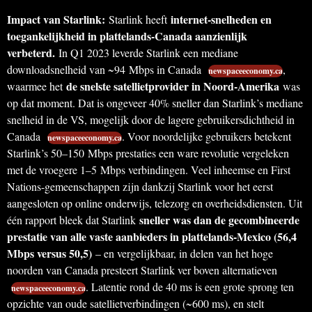
Impact van Starlink:
internet-snelheden en
Starlink heeft
toegankelijkheid in plattelands-Canada aanzienlijk
verbeterd.
In Q1 2023 leverde Starlink een mediane
downloadsnelheid van ~94 Mbps in Canada
,
newspaceeconomy.ca
de snelste satellietprovider in Noord-Amerika
waarmee het
was
op dat moment. Dat is ongeveer 40% sneller dan Starlink’s mediane
snelheid in de VS, mogelijk door de lagere gebruikersdichtheid in
Canada
. Voor noordelijke gebruikers betekent
newspaceeconomy.ca
Starlink’s 50–150 Mbps prestaties een ware revolutie vergeleken
met de vroegere 1–5 Mbps verbindingen. Veel inheemse en First
Nations-gemeenschappen zijn dankzij Starlink voor het eerst
aangesloten op online onderwijs, telezorg en overheidsdiensten. Uit
sneller was dan de gecombineerde
één rapport bleek dat Starlink
prestatie van alle vaste aanbieders in plattelands-Mexico (56,4
Mbps versus 50,5)
– en vergelijkbaar, in delen van het hoge
noorden van Canada presteert Starlink ver boven alternatieven
. Latentie rond de 40 ms is een grote sprong ten
newspaceeconomy.ca
opzichte van oude satellietverbindingen (~600 ms), en stelt