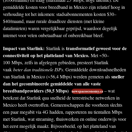
gemiddelde kosten voor breedband in Mexico zijn relatief hoog in
verhouding tot het inkomen: stadsabonnementen kosten $30–
$40/maand, maar rurale draadloze diensten (met kleine
datalimieten) waren vergelijkbaar geprijsd, waardoor degelijk
internet voor velen onbetaalbaar of onbereikbaar bleef.
Impact van Starlink:
transformatief geweest voor de
Starlink is
connectiviteit op het platteland van Mexico.
Met ~50–
100 Mbps, zelfs in afgelegen gebieden, presteert Starlink
vaak
beter dan traditionele ISPs
. Gemiddelde downloadsnelheden
sneller
van Starlink in Mexico (~56,4 Mbps) werden gemeten als
dan het gecombineerde gemiddelde van alle vaste
breedbandproviders (50,5 Mbps)
– wat
newspaceeconomy.ca
betekent dat Starlink qua snelheid de terrestrische netwerken in
Mexico heeft overtroffen. Gemeenschappen die voorheen slechts
een paar megabit via 4G hadden, rapporteren nu tientallen Mbps
met Starlink, wat streaming, thuiswerken en online onderwijs voor
het eerst mogelijk maakt. Bijvoorbeeld, op het platteland van