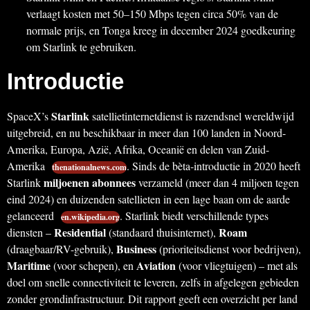
verlaagt kosten met 50–150 Mbps tegen circa 50% van de
normale prijs, en Tonga kreeg in december 2024 goedkeuring
om Starlink te gebruiken.
Introductie
Starlink
SpaceX’s
satellietinternetdienst is razendsnel wereldwijd
uitgebreid, en nu beschikbaar in meer dan 100 landen in Noord-
Amerika, Europa, Azië, Afrika, Oceanië en delen van Zuid-
Amerika
. Sinds de bèta-introductie in 2020 heeft
thenationalnews.com
miljoenen abonnees
Starlink
verzameld (meer dan 4 miljoen tegen
eind 2024) en duizenden satellieten in een lage baan om de aarde
gelanceerd
. Starlink biedt verschillende types
en.wikipedia.org
Residential
Roam
diensten –
(standaard thuisinternet),
Business
(draagbaar/RV-gebruik),
(prioriteitsdienst voor bedrijven),
Maritime
Aviation
(voor schepen), en
(voor vliegtuigen) – met als
doel om snelle connectiviteit te leveren, zelfs in afgelegen gebieden
zonder grondinfrastructuur. Dit rapport geeft een overzicht per land