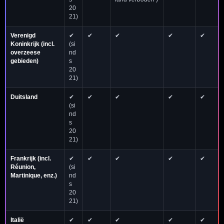
20
21)
Verenigd
✔
✔
✔
✔
✔
Koninkrijk
(incl.
(si
overzeese
nd
gebieden)
s
20
21)
Duitsland
✔
✔
✔
✔
✔
(si
nd
s
20
21)
Frankrijk
(incl.
✔
✔
✔
✔
✔
Réunion,
(si
Martinique, enz.)
nd
s
20
21)
Italië
✔
✔
✔
✔
✔