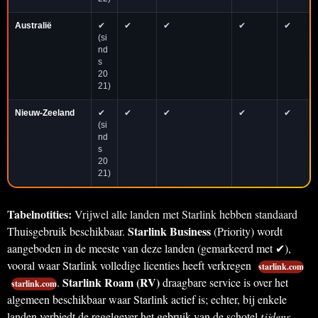
Australië
✔
✔
✔
✔
✔
(si
nd
s
20
21)
Nieuw-Zeeland
✔
✔
✔
✔
✔
(si
nd
s
20
21)
Tabelnotities:
Vrijwel alle landen met Starlink hebben standaard
Starlink Business
Thuisgebruik beschikbaar.
(Priority) wordt
aangeboden in de meeste van deze landen (gemarkeerd met ✔),
vooral waar Starlink volledige licenties heeft verkregen
starlink.com
Starlink Roam (RV)
.
draagbare service is over het
starlink.com
algemeen beschikbaar waar Starlink actief is; echter, bij enkele
landen verbiedt de regelgever het gebruik van de schotel
tijdens