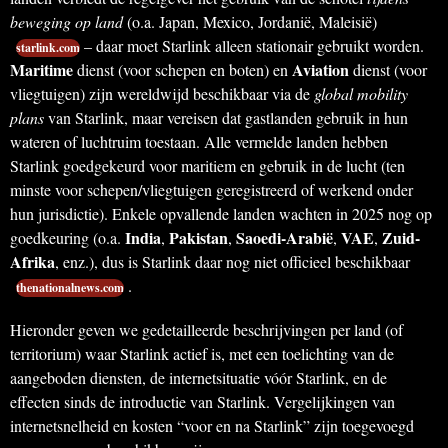
beweging op land
(o.a. Japan, Mexico, Jordanië, Maleisië)
– daar moet Starlink alleen stationair gebruikt worden.
starlink.com
Maritime
Aviation
dienst (voor schepen en boten) en
dienst (voor
vliegtuigen) zijn wereldwijd beschikbaar via de
global mobility
plans
van Starlink, maar vereisen dat gastlanden gebruik in hun
wateren of luchtruim toestaan. Alle vermelde landen hebben
Starlink goedgekeurd voor maritiem en gebruik in de lucht (ten
minste voor schepen/vliegtuigen geregistreerd of werkend onder
hun jurisdictie). Enkele opvallende landen wachten in 2025 nog op
India
Pakistan
Saoedi-Arabië
VAE
Zuid-
goedkeuring (o.a.
,
,
,
,
Afrika
, enz.), dus is Starlink daar nog niet officieel beschikbaar
.
thenationalnews.com
Hieronder geven we gedetailleerde beschrijvingen per land (of
territorium) waar Starlink actief is, met een toelichting van de
aangeboden diensten, de internetsituatie vóór Starlink, en de
effecten sinds de introductie van Starlink. Vergelijkingen van
internetsnelheid en kosten “voor en na Starlink” zijn toegevoegd