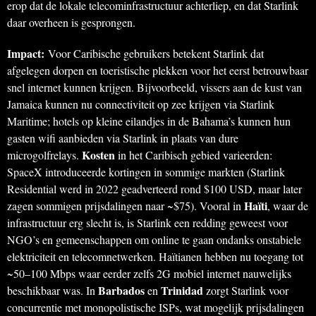
erop dat de lokale telecominfrastructuur achterliep, en dat Starlink
daar overheen is gesprongen.
Impact:
Voor Caribische gebruikers betekent Starlink dat
afgelegen dorpen en toeristische plekken voor het eerst betrouwbaar
snel internet kunnen krijgen. Bijvoorbeeld, vissers aan de kust van
Jamaica kunnen nu connectiviteit op zee krijgen via Starlink
Maritime; hotels op kleine eilandjes in de Bahama’s kunnen hun
gasten wifi aanbieden via Starlink in plaats van dure
Kosten
microgolfrelays.
in het Caribisch gebied varieerden:
SpaceX introduceerde kortingen in sommige markten (Starlink
Residential werd in 2022 geadverteerd rond $100 USD, maar later
Haïti
zagen sommigen prijsdalingen naar ~$75). Vooral in
, waar de
infrastructuur erg slecht is, is Starlink een redding geweest voor
NGO’s en gemeenschappen om online te gaan ondanks onstabiele
elektriciteit en telecomnetwerken. Haïtianen hebben nu toegang tot
~50–100 Mbps waar eerder zelfs 2G mobiel internet nauwelijks
Barbados
Trinidad
beschikbaar was. In
en
zorgt Starlink voor
concurrentie met monopolistische ISPs, wat mogelijk prijsdalingen