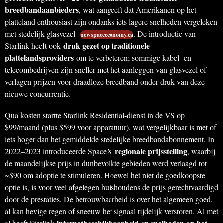
breedbandaanbieders
, wat aangeeft dat Amerikanen op het
platteland enthousiast zijn ondanks iets lagere snelheden vergeleken
met stedelijk glasvezel
. De introductie van
newspaceeconomy.ca
druk gezet op traditionele
Starlink heeft ook
plattelandsproviders
om te verbeteren; sommige kabel- en
telecombedrijven zijn sneller met het aanleggen van glasvezel of
verlagen prijzen voor draadloze breedband onder druk van deze
nieuwe concurrentie.
Qua kosten startte Starlink Residential-dienst in de VS op
$99/maand (plus $599 voor apparatuur), wat vergelijkbaar is met of
iets hoger dan het gemiddelde stedelijke breedbandabonnement. In
regionale prijsstelling
2022–2023 introduceerde SpaceX
, waarbij
de maandelijkse prijs in dunbevolkte gebieden werd verlaagd tot
~$90 om adoptie te stimuleren. Hoewel het niet de goedkoopste
optie is, is voor veel afgelegen huishoudens de prijs gerechtvaardigd
door de prestaties. De betrouwbaarheid is over het algemeen goed,
al kan hevige regen of sneeuw het signaal tijdelijk verstoren. Al met
internetbeschikbaarheid en snelheden op het
al heeft Starlink