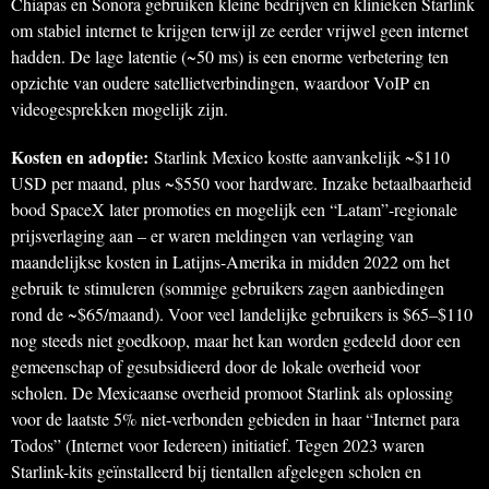
Chiapas en Sonora gebruiken kleine bedrijven en klinieken Starlink
om stabiel internet te krijgen terwijl ze eerder vrijwel geen internet
hadden. De lage latentie (~50 ms) is een enorme verbetering ten
opzichte van oudere satellietverbindingen, waardoor VoIP en
videogesprekken mogelijk zijn.
Kosten en adoptie:
Starlink Mexico kostte aanvankelijk ~$110
USD per maand, plus ~$550 voor hardware. Inzake betaalbaarheid
bood SpaceX later promoties en mogelijk een “Latam”-regionale
prijsverlaging aan – er waren meldingen van verlaging van
maandelijkse kosten in Latijns-Amerika in midden 2022 om het
gebruik te stimuleren (sommige gebruikers zagen aanbiedingen
rond de ~$65/maand). Voor veel landelijke gebruikers is $65–$110
nog steeds niet goedkoop, maar het kan worden gedeeld door een
gemeenschap of gesubsidieerd door de lokale overheid voor
scholen. De Mexicaanse overheid promoot Starlink als oplossing
voor de laatste 5% niet-verbonden gebieden in haar “Internet para
Todos” (Internet voor Iedereen) initiatief. Tegen 2023 waren
Starlink-kits geïnstalleerd bij tientallen afgelegen scholen en