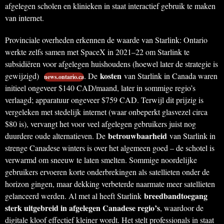
afgelegen scholen en klinieken in staat interactief gebruik te maken
van internet.
Provinciale overheden erkennen de waarde van Starlink: Ontario
werkte zelfs samen met SpaceX in 2021–22 om Starlink te
subsidiëren voor afgelegen huishoudens (hoewel later de strategie is
kosten
gewijzigd)
. De
van Starlink in Canada waren
news.ontario.ca
initieel ongeveer $140 CAD/maand, later in sommige regio’s
verlaagd; apparatuur ongeveer $759 CAD. Terwijl dit prijzig is
vergeleken met stedelijk internet (waar onbeperkt glasvezel circa
$80 is), vervangt het voor veel afgelegen gebruikers juist nog
betrouwbaarheid
duurdere oude alternatieven. De
van Starlink in
strenge Canadese winters is over het algemeen goed – de schotel is
verwarmd om sneeuw te laten smelten. Sommige noordelijke
gebruikers ervoeren korte onderbrekingen als satellieten onder de
horizon gingen, maar dekking verbeterde naarmate meer satellieten
breedbandtoegang
gelanceerd werden. Al met al heeft Starlink
sterk uitgebreid in afgelegen Canadese regio’s
, waardoor de
digitale kloof effectief kleiner wordt. Het stelt professionals in staat