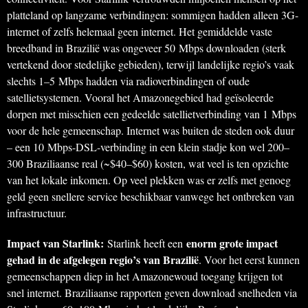
platteland op langzame verbindingen: sommigen hadden alleen 3G-
internet of zelfs helemaal geen internet. Het gemiddelde vaste
breedband in Brazilië was ongeveer 50 Mbps downloaden (sterk
vertekend door stedelijke gebieden), terwijl landelijke regio’s vaak
slechts 1–5 Mbps hadden via radioverbindingen of oude
satellietsystemen. Vooral het Amazonegebied had geïsoleerde
dorpen met misschien een gedeelde satellietverbinding van 1 Mbps
voor de hele gemeenschap. Internet was buiten de steden ook duur
– een 10 Mbps-DSL-verbinding in een klein stadje kon wel 200–
300 Braziliaanse real (~$40–$60) kosten, wat veel is ten opzichte
van het lokale inkomen. Op veel plekken was er zelfs met genoeg
geld geen snellere service beschikbaar vanwege het ontbreken van
infrastructuur.
Impact van Starlink:
enorm grote impact
Starlink heeft een
gehad in de afgelegen regio’s van Brazilië
. Voor het eerst kunnen
gemeenschappen diep in het Amazonewoud toegang krijgen tot
snel internet. Braziliaanse rapporten geven download snelheden via