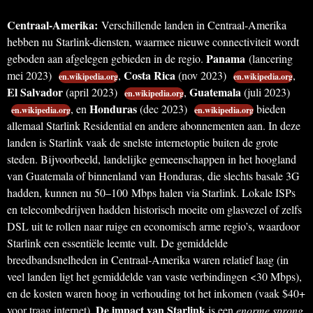
Centraal-Amerika:
Verschillende landen in Centraal-Amerika
hebben nu Starlink-diensten, waarmee nieuwe connectiviteit wordt
Panama
geboden aan afgelegen gebieden in de regio.
(lancering
Costa Rica
mei 2023)
,
(nov 2023)
,
en.wikipedia.org
en.wikipedia.org
El Salvador
Guatemala
(april 2023)
,
(juli 2023)
en.wikipedia.org
Honduras
, en
(dec 2023)
bieden
en.wikipedia.org
en.wikipedia.org
allemaal Starlink Residential en andere abonnementen aan. In deze
landen is Starlink vaak de snelste internetoptie buiten de grote
steden. Bijvoorbeeld, landelijke gemeenschappen in het hoogland
van Guatemala of binnenland van Honduras, die slechts basale 3G
hadden, kunnen nu 50–100 Mbps halen via Starlink. Lokale ISPs
en telecombedrijven hadden historisch moeite om glasvezel of zelfs
DSL uit te rollen naar ruige en economisch arme regio’s, waardoor
Starlink een essentiële leemte vult. De gemiddelde
breedbandsnelheden in Centraal-Amerika waren relatief laag (in
veel landen ligt het gemiddelde van vaste verbindingen <30 Mbps),
en de kosten waren hoog in verhouding tot het inkomen (vaak $40+
De impact van Starlink
voor traag internet).
is een
enorme sprong