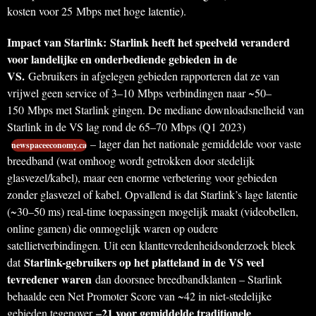
kosten voor 25 Mbps met hoge latentie).
Impact van Starlink:
Starlink heeft het speelveld veranderd
voor landelijke en onderbediende gebieden in de
VS.
Gebruikers in afgelegen gebieden rapporteren dat ze van
vrijwel geen service of 3–10 Mbps verbindingen naar ~50–
150 Mbps met Starlink gingen. De mediane downloadsnelheid van
Starlink in de VS lag rond de 65–70 Mbps (Q1 2023)
– lager dan het nationale gemiddelde voor vaste
newspaceeconomy.ca
breedband (wat omhoog wordt getrokken door stedelijk
glasvezel/kabel), maar een enorme verbetering voor gebieden
zonder glasvezel of kabel. Opvallend is dat Starlink’s lage latentie
(~30–50 ms) real-time toepassingen mogelijk maakt (videobellen,
online gamen) die onmogelijk waren op oudere
satellietverbindingen. Uit een klanttevredenheidsonderzoek bleek
Starlink-gebruikers op het platteland in de VS veel
dat
tevredener waren
dan doorsnee breedbandklanten – Starlink
behaalde een Net Promoter Score van ~42 in niet-stedelijke
–21 voor gemiddelde traditionele
gebieden tegenover