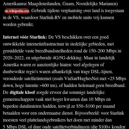
Amerikaanse Maagdeneilanden, Guam, Noordelijke Marianen)
. Gebruik tijdens verplaatsing over land is toegestaan
en.wikipedia.org
in de VS, waardoor Starlink-RV en mobiele units vrij kunnen
worden gebruikt.
Internet vóór Starlink:
De VS beschikken over een goed
ontwikkelde internetinfrastructuur in stedelijke gebieden, met
gemiddelde vaste breedbandsnelheden rond de 150–200 Mbps in
2020–2022, en uitgebreide 4G/5G-dekking. Maar in landelijk
Amerika waren er aanzienlijke hiaten: veel afgelegen of
dunbevolkte regio’s waren afhankelijk van trage DSL-lijnen,
verouderde satellietinternet (zoals ViaSat/HughesNet met ~25 Mbps
down, hoge latentie ~600 ms), of hadden helemaal geen breedband.
digitale kloof
De
zorgde ervoor dat sommige landelijke
gemeenschappen vaak niet hoger kwamen dan 10 Mbps en
beperkte datalimieten hadden, terwijl ze $50–$100 per maand
betaalden voor een ondermaatse dienst. Bijvoorbeeld: voor Starlink
moesten veel plattelandsgebruikers het doen met minder dan
5 Mbps DSL of dure oude satellietverbindingen (die $100+ konden