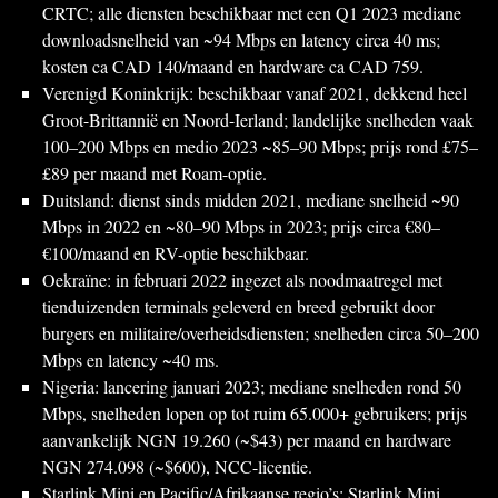
CRTC; alle diensten beschikbaar met een Q1 2023 mediane
downloadsnelheid van ~94 Mbps en latency circa 40 ms;
kosten ca CAD 140/maand en hardware ca CAD 759.
Verenigd Koninkrijk: beschikbaar vanaf 2021, dekkend heel
Groot-Brittannië en Noord-Ierland; landelijke snelheden vaak
100–200 Mbps en medio 2023 ~85–90 Mbps; prijs rond £75–
£89 per maand met Roam-optie.
Duitsland: dienst sinds midden 2021, mediane snelheid ~90
Mbps in 2022 en ~80–90 Mbps in 2023; prijs circa €80–
€100/maand en RV-optie beschikbaar.
Oekraïne: in februari 2022 ingezet als noodmaatregel met
tienduizenden terminals geleverd en breed gebruikt door
burgers en militaire/overheidsdiensten; snelheden circa 50–200
Mbps en latency ~40 ms.
Nigeria: lancering januari 2023; mediane snelheden rond 50
Mbps, snelheden lopen op tot ruim 65.000+ gebruikers; prijs
aanvankelijk NGN 19.260 (~$43) per maand en hardware
NGN 274.098 (~$600), NCC-licentie.
Starlink Mini en Pacific/Afrikaanse regio’s: Starlink Mini