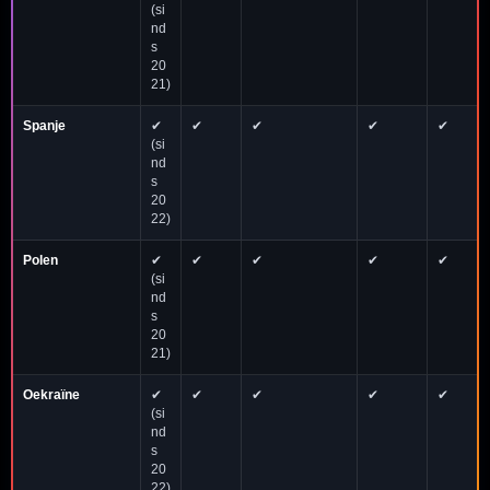
(si
nd
s
20
21)
Spanje
✔
✔
✔
✔
✔
(si
nd
s
20
22)
Polen
✔
✔
✔
✔
✔
(si
nd
s
20
21)
Oekraïne
✔
✔
✔
✔
✔
(si
nd
s
20
22)