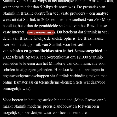
Starlink van 60–100 Mbps in het landelijke Pará en Amazonas aan,
waar eerst minder dan 5 Mbps de norm was. De prestaties van
Starlink in Brazilië overtreffen veel vaste providers – een analyse
wees uit dat Starlink in 2023 een mediane snelheid van >70 Mbps
bereikte, beter dan de gemiddelde snelheid van het Braziliaanse
vaste internet
. Dit betekent dat Starlink in veel
newspaceeconomy.ca
delen van Brazilië feitelijk de snelste optie is. De Braziliaanse
overheid maakt gebruik van Starlink voor het verbinden
scholen en gezondheidscentra in het Amazonegebied
van
: in
2022 tekende SpaceX een overeenkomst om 12.000 Starlink-
eenheden te leveren aan het Ministerie van Communicatie voor
scholen in afgelegen gebieden. Hierdoor konden leerlingen in
regenwoudgemeenschappen via Starlink verbinding maken met
online lesmateriaal en telemedicine-diensten (iets wat daarvoor
onmogelijk was).
Voor boeren in het uitgestrekte binnenland (Mato Grosso enz.)
maakt Starlink moderne precisielandbouw en IoT-sensoren
mogelijk op boerderijen waar voorheen alleen dure