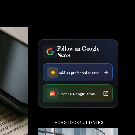
Follow on Google
News
Add as preferred source
Open in Google News
TECHSTOCK² UPDATES