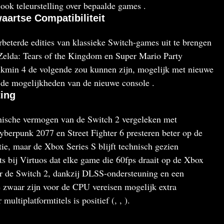
ook teleurstelling over bepaalde games .
aartse Compatibiliteit
rbeterde edities van klassieke Switch-games uit te brengen
 Zelda: Tears of the Kingdom en Super Mario Party
ikmin 4 de volgende zou kunnen zijn, mogelijk met nieuwe
 de mogelijkheden van de nieuwe console .
ting
nische vermogen van de Switch 2 vergeleken met
erpunk 2077 en Street Fighter 6 presteren beter op de
ie, maar de Xbox Series S blijft technisch gezien
ts bij Virtuos dat elke game die 60fps draait op de Xbox
r de Switch 2, dankzij DLSS-ondersteuning en een
e zwaar zijn voor de CPU vereisen mogelijk extra
multiplatformtitels is positief (, , ).