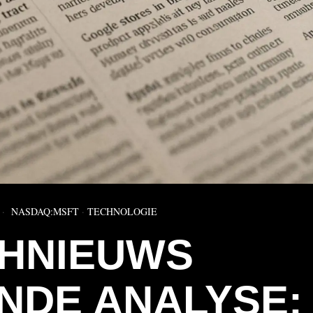
NASDAQ:MSFT
·
TECHNOLOGIE
HNIEUWS
NDE ANALYSE: