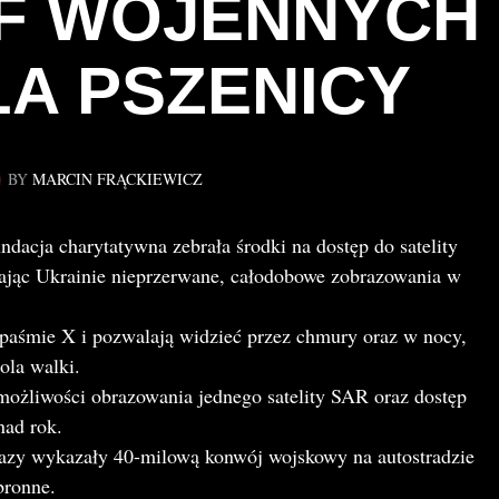
F WOJENNYCH
LA PSZENICY
BY
MARCIN FRĄCKIEWICZ
ndacja charytatywna zebrała środki na dostęp do satelity
ąc Ukrainie nieprzerwane, całodobowe zobrazowania w
 paśmie X i pozwalają widzieć przez chmury oraz w nocy,
ola walki.
ożliwości obrazowania jednego satelity SAR oraz dostęp
nad rok.
razy wykazały 40-milową konwój wojskowy na autostradzie
bronne.