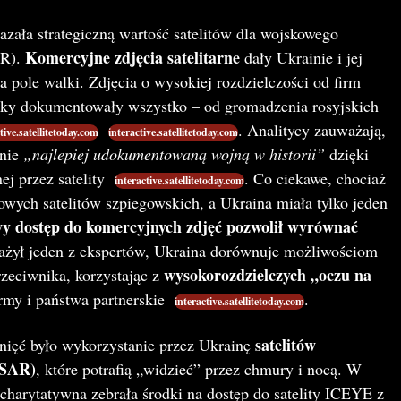
azała strategiczną wartość satelitów dla wojskowego
Komercyjne zdjęcia satelitarne
SR).
dały Ukrainie i jej
pole walki. Zdjęcia o wysokiej rozdzielczości od firm
kSky dokumentowały wszystko – od gromadzenia rosyjskich
. Analitycy zauważają,
tive.satellitetoday.com
interactive.satellitetoday.com
bnie
„najlepiej udokumentowaną wojną w historii”
dzięki
ej przez satelity
. Co ciekawe, chociaż
interactive.satellitetoday.com
kowych satelitów szpiegowskich, a Ukraina miała tylko jeden
wy dostęp do komercyjnych zdjęć pozwolił wyrównać
ażył jeden z ekspertów, Ukraina dorównuje możliwościom
wysokorozdzielczych „oczu na
zeciwnika, korzystając z
rmy i państwa partnerskie
.
interactive.satellitetoday.com
satelitów
nięć było wykorzystanie przez Ukrainę
(SAR)
, które potrafią „widzieć” przez chmury i nocą. W
 charytatywna zebrała środki na dostęp do satelity ICEYE z