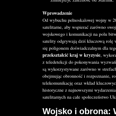
Wprowadzenie
Od wybuchu pełnoskalowej wojny w 202
satelitarne, aby wspierać zarówno swo
wojskowego i komunikacji na polu bitw
satelity odgrywają dziś kluczową rolę 
się poligonem doświadczalnym dla tego
przekształcić kraj w kryzysie
, wykorz
z teledetekcji do pokonywania wyzwań n
są wykorzystywane zarówno w strefach 
obejmując obronność i rozpoznanie, rol
telekomunikację oraz wkład kluczowych
historyczne z najnowszymi wydarzeniam
satelitarnych na całe społeczeństwo Uk
Wojsko i obrona: 