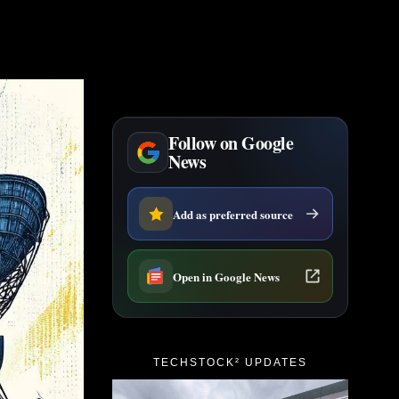
Follow on Google
News
Add as preferred source
Open in Google News
TECHSTOCK² UPDATES