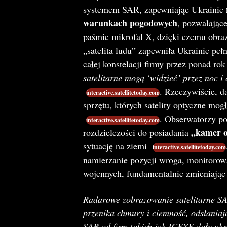
systemem SAR, zapewniając Ukrainie
warunkach pogodowych
, pozwalające
paśmie mikrofal X, dzięki czemu obra
„satelita ludu” zapewniła Ukrainie pe
całej konstelacji firmy przez ponad ro
satelitarne mogą ‘widzieć’ przez noc
. Rzeczywiście, 
interactive.satellitetoday.com
sprzętu, których satelity optyczne m
. Obserwatorzy p
interactive.satellitetoday.com
„kamer o
rozdzielczości do posiadania
sytuację na ziemi
interactive.satellitetoday.com
namierzanie pozycji wroga, monitorow
wojennych, fundamentalnie zmieniając
Radarowe zobrazowanie satelitarne SA
przenika chmury i ciemność, odsłaniaj
SAR od firm takich jak ICEYE dały uk