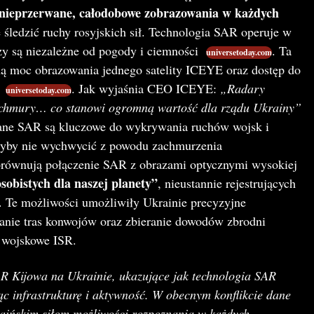
nieprzerwane, całodobowe zobrazowania w każdych
 śledzić ruchy rosyjskich sił. Technologia SAR operuje w
zy są niezależne od pogody i ciemności
. Ta
universetoday.com
łną moc obrazowania jednego satelity ICEYE oraz dostęp do
k
. Jak wyjaśnia CEO ICEYE:
„Radary
universetoday.com
 i chmury… co stanowi ogromną wartość dla rządu Ukrainy”
dane SAR są kluczowe do wykrywania ruchów wojsk i
ogłyby nie wychwycić z powodu zachmurzenia
orównują połączenie SAR z obrazami optycznymi wysokiej
sobistych dla naszej planety”
, nieustannie rejestrujących
. Te możliwości umożliwiły Ukrainie precyzyjne
anie tras konwojów oraz zbieranie dowodów zbrodni
 wojskowe ISR.
R Kijowa na Ukrainie, ukazujące jak technologia SAR
ąc infrastrukturę i aktywność. W obecnym konflikcie dane
raińskim siłom możliwości rozpoznania w każdych