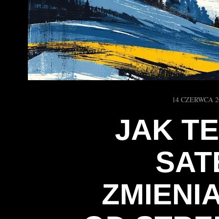
14 CZERWCA 2
JAK T
SAT
ZMIENI