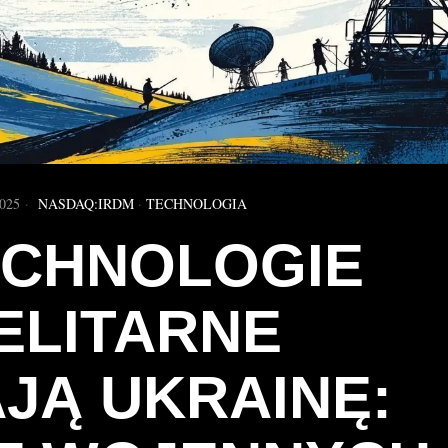
025
NASDAQ:IRDM
·
TECHNOLOGIA
ECHNOLOGIE
ELITARNE
AJĄ UKRAINĘ: