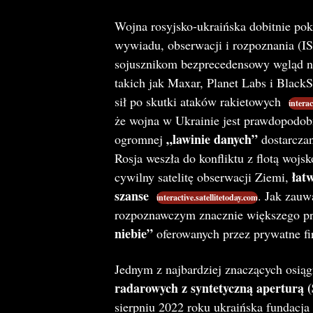
Wojna rosyjsko-ukraińska dobitnie pok
wywiadu, obserwacji i rozpoznania (I
sojusznikom bezprecedensowy wgląd na 
takich jak Maxar, Planet Labs i Blac
sił po skutki ataków rakietowych
interac
że wojna w Ukrainie jest prawdopodo
„lawinie danych”
ogromnej
dostarczan
Rosja weszła do konfliktu z flotą wojs
łat
cywilny satelitę obserwacji Ziemi,
szanse
. Jak zauw
interactive.satellitetoday.com
rozpoznawczym znacznie większego pr
niebie”
oferowanych przez prywatne fi
Jednym z najbardziej znaczących osiąg
radarowych z syntetyczną aperturą 
sierpniu 2022 roku ukraińska fundacja