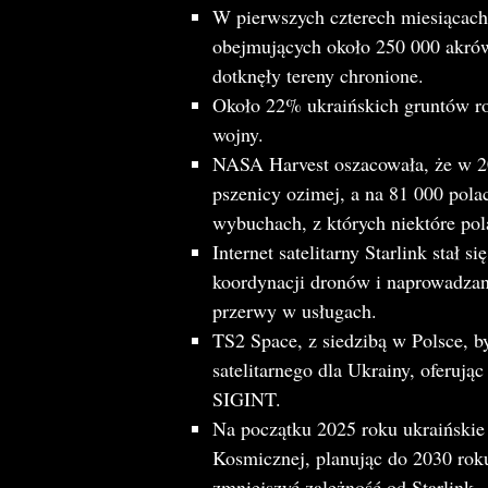
W pierwszych czterech miesiącac
obejmujących około 250 000 akrów 
dotknęły tereny chronione.
Około 22% ukraińskich gruntów ro
wojny.
NASA Harvest oszacowała, że w 20
pszenicy ozimej, a na 81 000 pola
wybuchach, z których niektóre p
Internet satelitarny Starlink stał 
koordynacji dronów i naprowadzan
przerwy w usługach.
TS2 Space, z siedzibą w Polsce, b
satelitarnego dla Ukrainy, oferując
SIGINT.
Na początku 2025 roku ukraińskie
Kosmicznej, planując do 2030 roku
zmniejszyć zależność od Starlink.