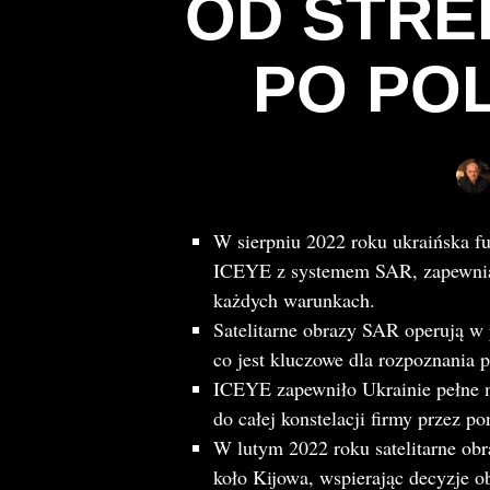
OD STRE
PO PO
W sierpniu 2022 roku ukraińska fu
ICEYE z systemem SAR, zapewniaj
każdych warunkach.
Satelitarne obrazy SAR operują w
co jest kluczowe dla rozpoznania p
ICEYE zapewniło Ukrainie pełne m
do całej konstelacji firmy przez po
W lutym 2022 roku satelitarne ob
koło Kijowa, wspierając decyzje o