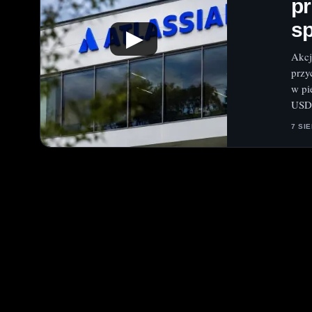
p
sp
▶
Akcj
przy
w pi
USD,
7 SI