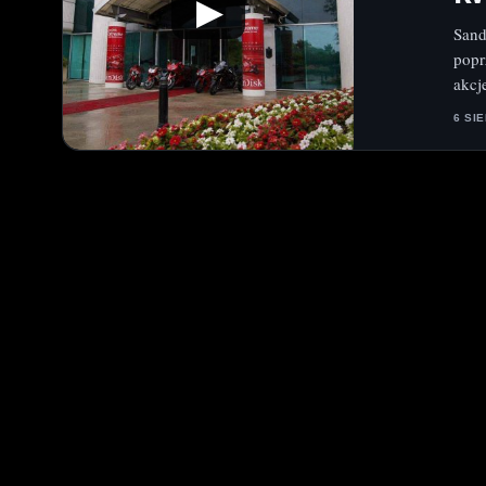
▶
Sand
popr
akcj
6 SI