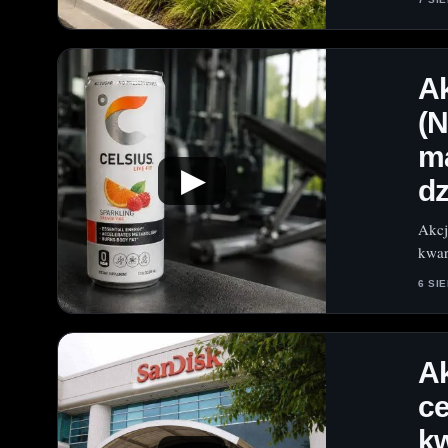
Ak
(
m
▶
dz
Akcj
kwar
6 SI
Ak
ce
k