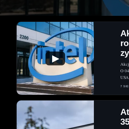
Ak
ro
z
▶
Akcj
O 04
USA 
7 SI
A
35