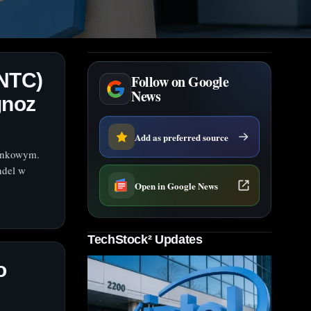
INTC)
Follow on Google
News
gnoz
Add as preferred source
rynkowym.
ndel w
Open in Google News
TechStock² Updates
o