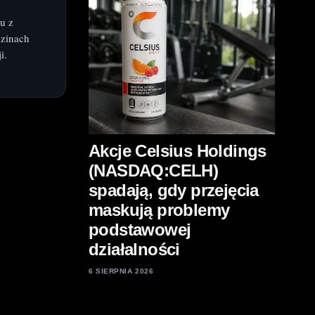
u z
dzinach
i.
Akcje Celsius Holdings
(NASDAQ:CELH)
spadają, gdy przejęcia
maskują problemy
podstawowej
działalności
6 SIERPNIA 2026