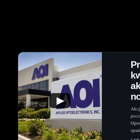
Pr
kw
ak
n
▶
Akcj
pocz
Opto
spad
7 SI