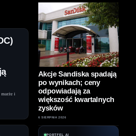
DC)
ją
Akcje Sandiska spadają
po wynikach; ceny
odpowiadają za
 marże i
większość kwartalnych
zysków
6 SIERPNIA 2026
PORTFEL AI