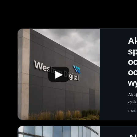
A
sp
o
oc
▶
w
Akcj
zysk
6 SI