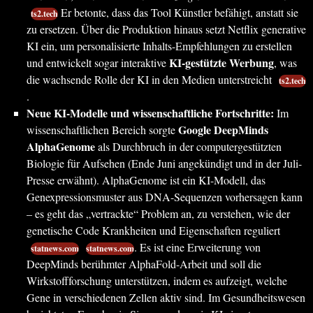
Er betonte, dass das Tool Künstler befähigt, anstatt sie
ts2.tech
zu ersetzen. Über die Produktion hinaus setzt Netflix generative
KI ein, um personalisierte Inhalts-Empfehlungen zu erstellen
KI-gestützte Werbung
und entwickelt sogar interaktive
, was
die wachsende Rolle der KI in den Medien unterstreicht
ts2.tech
.
Neue KI-Modelle und wissenschaftliche Fortschritte:
Im
Google DeepMinds
wissenschaftlichen Bereich sorgte
AlphaGenome
als Durchbruch in der computergestützten
Biologie für Aufsehen (Ende Juni angekündigt und in der Juli-
Presse erwähnt). AlphaGenome ist ein KI-Modell, das
Genexpressionsmuster aus DNA-Sequenzen vorhersagen kann
– es geht das „vertrackte“ Problem an, zu verstehen, wie der
genetische Code Krankheiten und Eigenschaften reguliert
. Es ist eine Erweiterung von
statnews.com
statnews.com
DeepMinds berühmter AlphaFold-Arbeit und soll die
Wirkstoffforschung unterstützen, indem es aufzeigt, welche
Gene in verschiedenen Zellen aktiv sind. Im Gesundheitswesen