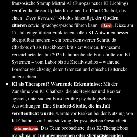
französische Startup Mistral AI (Europas neuer KI-Liebling)
Le Chat
veröffentlichte ein Update für seinen
-Chatbot, das
Quellen
einen
„Deep Research“
-Modus hinzufügt, der
zitieren
sowie Sprachgespräche führen kann
. Diese am
ts2.tech
17. Juli eingeführten Funktionen sollen KI-Antworten besser
überprüfbar machen – ein bemerkenswerter Schritt, da
Chatbots oft als Blackboxen kritisiert werden. Insgesamt
verzeichnete der Juli 2025 bahnbrechende Fortschritte von KI-
Systemen – vom Labor bis zu Kreativstudios – während
Forscher gleichzeitig deren Grenzen und ethische Fallstricke
untersuchten.
KI als Therapeut? Warnende Erkenntnisse:
Mit der
Zunahme von KI-Chatbots, die als Begleiter und Berater
agieren, untersuchen Forscher ihre psychologischen
Stanford-Studie, die im Juli
Auswirkungen. Eine
veröffentlicht wurde
, warnte vor Risiken bei der Nutzung von
KI-Chatbots zur Unterstützung der psychischen Gesundheit
. Das Team beobachtete, dass KI-Therapiebots
techcrunch.com
unangemessenen oder stigmatisierenden
manchmal mit