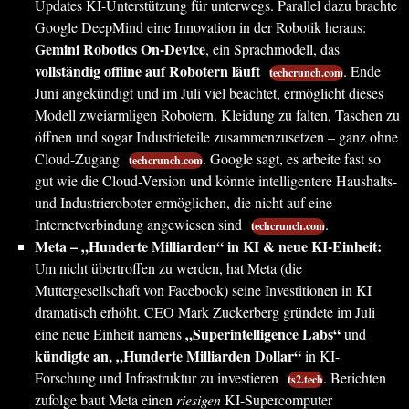
Updates KI-Unterstützung für unterwegs. Parallel dazu brachte
Google DeepMind eine Innovation in der Robotik heraus:
Gemini Robotics On-Device
, ein Sprachmodell, das
vollständig offline auf Robotern läuft
. Ende
techcrunch.com
Juni angekündigt und im Juli viel beachtet, ermöglicht dieses
Modell zweiarmligen Robotern, Kleidung zu falten, Taschen zu
öffnen und sogar Industrieteile zusammenzusetzen – ganz ohne
Cloud-Zugang
. Google sagt, es arbeite fast so
techcrunch.com
gut wie die Cloud-Version und könnte intelligentere Haushalts-
und Industrieroboter ermöglichen, die nicht auf eine
Internetverbindung angewiesen sind
.
techcrunch.com
Meta – „Hunderte Milliarden“ in KI & neue KI-Einheit:
Um nicht übertroffen zu werden, hat Meta (die
Muttergesellschaft von Facebook) seine Investitionen in KI
dramatisch erhöht. CEO Mark Zuckerberg gründete im Juli
„Superintelligence Labs“
eine neue Einheit namens
und
kündigte an, „Hunderte Milliarden Dollar“
in KI-
Forschung und Infrastruktur zu investieren
. Berichten
ts2.tech
zufolge baut Meta einen
riesigen
KI-Supercomputer