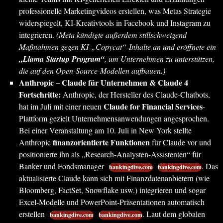
professionelle Marketingvideos erstellen, was Metas Strategie
widerspiegelt, KI-Kreativtools in Facebook und Instagram zu
integrieren.
(Meta kündigte außerdem stillschweigend
Maßnahmen gegen KI-„Copycat“-Inhalte an und eröffnete ein
„Llama Startup Program“
, um Unternehmen zu unterstützen,
die auf den Open-Source-Modellen aufbauen.)
Anthropic – Claude für Unternehmen & Claude 4
Fortschritte:
Anthropic, der Hersteller des Claude-Chatbots,
Claude for Financial Services
hat im Juli mit einer neuen
-
Plattform gezielt Unternehmensanwendungen angesprochen.
Bei einer Veranstaltung am 10. Juli in New York stellte
finanzorientierte Funktionen
Anthropic
für Claude vor und
positionierte ihn als „Research-Analysten-Assistenten“ für
Banker und Fondsmanager
. Das
bankingdive.com
bankingdive.com
aktualisierte Claude kann sich mit Finanzdatenanbietern (wie
Bloomberg, FactSet, Snowflake usw.) integrieren und sogar
Excel-Modelle und PowerPoint-Präsentationen automatisch
erstellen
. Laut dem globalen
bankingdive.com
bankingdive.com