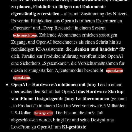
zu planen, Einkäufe zu tätigen und Dokumente
eigenständig zu erstellen
– alles mit Zustimmung des Nutzers.
Es vereint Fähigkeiten aus OpenAIs früheren Experimenten
„Operator“ und „Deep Research“ in einem System
. Zahlende Abonnenten erhielten sofortigen
techcrunch.com
Zugang, und OpenAI bezeichnet es als einen Schritt hin zu
„denken und handeln“
freihändigen KI-Assistenten, die
für
dich. Parallel zur Produkteinführung veröffentlichte OpenAI
eine Sicherheits-„Systemkarte“, die Vorsichtsmaßnahmen für
diesen leistungsstarken Agentenmodus beschreibt
openai.com
.
openai.com
OpenAI – Hardware-Ambitionen mit Jony Ive:
In einem
das Hardware-Startup
überraschenden Schritt hat OpenAI
von iPhone-Designlegende Jony Ive übernommen
(genannt
„io Products“) in einem Deal im Wert von etwa 6,5 Milliarden
US-Dollar
. Die Fusion, die am 9. Juli
theverge.com
abgeschlossen wurde, bringt Ive und seine Designfirma
KI-gestützte
LoveFrom zu OpenAI, um