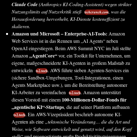
Claude Code
(Anthropics KI-Coding-Assistent) wegen strikter
Nutzungslimits auf Nutzerkritik stieß
, was die
techcrunch.com
Herausforderung hervorhebt, KI-Dienste kosteneffizient zu
skalieren.
Amazon und Microsoft – Enterprise-AI-Tools:
Amazon
Web Services ist in das Rennen um „AI Agents“ neben
OpenAI eingestiegen. Beim AWS Summit NYC im Juli stellte
„AgentCore“
Amazon
vor, ein Toolkit für Unternehmen, um
eigene, maßgeschneiderte KI-Agenten in großem Maßstab zu
entwickeln
. AWS führte sieben Agenten-Services ein
ts2.tech
(sichere Sandbox-Umgebungen, Tool-Integrationen, einen
Agents Marketplace usw.), um die Bereitstellung autonomer
KI-Arbeiter zu vereinfachen
. Amazon unterstützt
ts2.tech
100-Millionen-Dollar-Fonds für
diesen Vorstoß mit einem
„agentische KI“-Startups
, die auf seiner Plattform aufbauen
. Ein AWS-Vizepräsident beschrieb autonome KI-
ts2.tech
Agenten als eine
„tektonische Veränderung… die die Art und
Weise, wie Software entwickelt und genutzt wird, auf den Kopf
stellt“
und prognostizierte große Produktivitätssteigerungen,