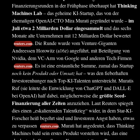
Thinking
Finanzierungsrunden in der Frühphase überhaupt hat
Machines Lab
– das geheime KI-Startup, das von der
im
ehemaligen OpenAI-CTO Mira Murati gegründet wurde –
Juli etwa 2 Milliarden Dollar eingesammelt
und das sechs
Monate alte Unternehmen mit 12 Milliarden Dollar bewertet
. Die Runde wurde vom Venture-Giganten
reuters.com
Andreessen Horowitz (a16z) angeführt, mit Beteiligung von
Nvidia, dem VC-Arm von Google und anderen Tech-Firmen
. Es ist eine erstaunliche Summe, zumal das Startup
reuters.com
noch kein Produkt oder Umsatz hat
– was den fieberhaften
Investorenhunger nach Top-KI-Talenten unterstreicht. Muratis
Ruf (sie leitete die Entwicklung von ChatGPT und DALL-E
größte Seed-
bei OpenAI) half dabei, möglicherweise die
Finanzierung aller Zeiten
anzuziehen. Laut Reuters spiegelt
dies einen „eskalierenden Talentkrieg“ wider, in dem Star-KI-
Forscher heiß begehrt sind und Investoren Angst haben, etwas
zu verpassen
. Murati hat angedeutet, dass Thinking
reuters.com
Machines bald sein erstes Produkt vorstellen wird, das eine