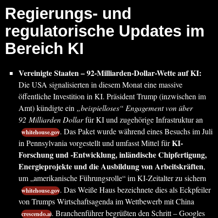
Regierungs- und
regulatorische Updates im
Bereich KI
Vereinigte Staaten – 92-Milliarden-Dollar-Wette auf KI:
Die USA signalisierten in diesem Monat eine massive
öffentliche Investition in KI. Präsident Trump (inzwischen im
Amt) kündigte ein
„beispielloses“ Engagement von über
92 Milliarden Dollar
für KI und zugehörige Infrastruktur an
. Das Paket wurde während eines Besuchs im Juli
whitehouse.gov
KI-
in Pennsylvania vorgestellt und umfasst Mittel für
Forschung und -Entwicklung, inländische Chipfertigung,
Energieprojekte und die Ausbildung von Arbeitskräften
,
um „amerikanische Führungsrolle“ im KI-Zeitalter zu sichern
. Das Weiße Haus bezeichnete dies als Eckpfeiler
whitehouse.gov
von Trumps Wirtschaftsagenda im Wettbewerb mit China
. Branchenführer begrüßten den Schritt – Googles
crescendo.ai