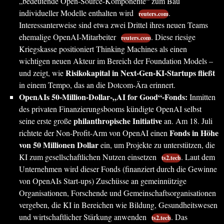
„bedeutende Open-Source-Komponente“ zum Bau
individueller Modelle enthalten wird
.
reuters.com
Interessanterweise sind etwa zwei Drittel ihres neuen Teams
ehemalige OpenAI-Mitarbeiter
. Diese riesige
reuters.com
Kriegskasse positioniert Thinking Machines als einen
wichtigen neuen Akteur im Bereich der Foundation Models –
Risikokapital in Next-Gen-KI-Startups fließt
und zeigt, wie
in einem Tempo, das an die Dotcom-Ära erinnert.
OpenAIs 50-Million-Dollar-„AI for Good“-Fonds:
Inmitten
des privaten Finanzierungsbooms kündigte OpenAI selbst
philanthropische Initiative
seine erste große
an. Am 18. Juli
Fonds in Höhe
richtete der Non-Profit-Arm von OpenAI einen
von 50 Millionen Dollar
ein, um Projekte zu unterstützen, die
KI zum gesellschaftlichen Nutzen einsetzen
. Laut dem
ts2.tech
Unternehmen wird dieser Fonds (finanziert durch die Gewinne
von OpenAIs Start-ups) Zuschüsse an gemeinnützige
Organisationen, Forschende und Gemeinschaftsorganisationen
vergeben, die KI in Bereichen wie Bildung, Gesundheitswesen
und wirtschaftlicher Stärkung anwenden
. Das
ts2.tech