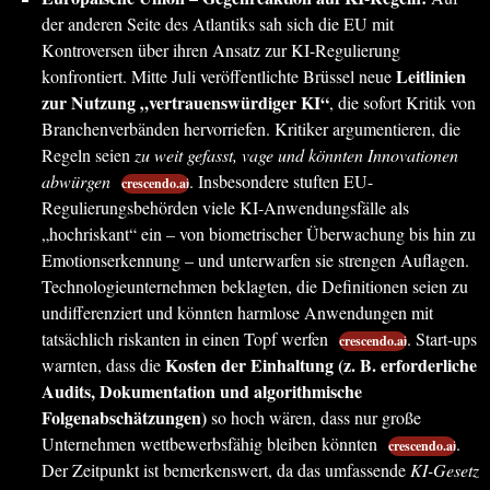
der anderen Seite des Atlantiks sah sich die EU mit
Kontroversen über ihren Ansatz zur KI-Regulierung
Leitlinien
konfrontiert. Mitte Juli veröffentlichte Brüssel neue
zur Nutzung „vertrauenswürdiger KI“
, die sofort Kritik von
Branchenverbänden hervorriefen. Kritiker argumentieren, die
Regeln seien
zu weit gefasst, vage und könnten Innovationen
abwürgen
. Insbesondere stuften EU-
crescendo.ai
Regulierungsbehörden viele KI-Anwendungsfälle als
„hochriskant“ ein – von biometrischer Überwachung bis hin zu
Emotionserkennung – und unterwarfen sie strengen Auflagen.
Technologieunternehmen beklagten, die Definitionen seien zu
undifferenziert und könnten harmlose Anwendungen mit
tatsächlich riskanten in einen Topf werfen
. Start-ups
crescendo.ai
Kosten der Einhaltung (z. B. erforderliche
warnten, dass die
Audits, Dokumentation und algorithmische
Folgenabschätzungen)
so hoch wären, dass nur große
Unternehmen wettbewerbsfähig bleiben könnten
.
crescendo.ai
Der Zeitpunkt ist bemerkenswert, da das umfassende
KI-Gesetz