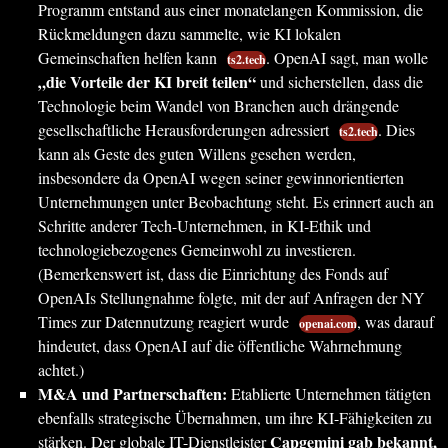
Programm entstand aus einer monatelangen Kommission, die
Rückmeldungen dazu sammelte, wie KI lokalen
Gemeinschaften helfen kann
. OpenAI sagt, man wolle
ts2.tech
„die Vorteile der KI breit teilen“
und sicherstellen, dass die
Technologie beim Wandel von Branchen auch drängende
gesellschaftliche Herausforderungen adressiert
. Dies
ts2.tech
kann als Geste des guten Willens gesehen werden,
insbesondere da OpenAI wegen seiner gewinnorientierten
Unternehmungen unter Beobachtung steht. Es erinnert auch an
Schritte anderer Tech-Unternehmen, in KI-Ethik und
technologiebezogenes Gemeinwohl zu investieren.
(Bemerkenswert ist, dass die Einrichtung des Fonds auf
OpenAIs Stellungnahme folgte, mit der auf Anfragen der NY
Times zur Datennutzung reagiert wurde
, was darauf
openai.com
hindeutet, dass OpenAI auf die öffentliche Wahrnehmung
achtet.)
M&A und Partnerschaften:
Etablierte Unternehmen tätigten
ebenfalls strategische Übernahmen, um ihre KI-Fähigkeiten zu
Capgemini gab bekannt,
stärken. Der globale IT-Dienstleister