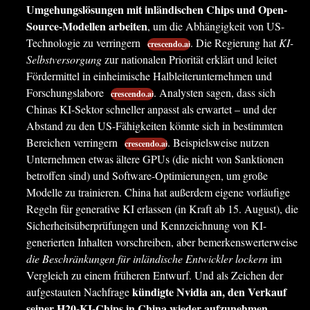
Umgehungslösungen mit inländischen Chips und Open-
Source-Modellen arbeiten
, um die Abhängigkeit von US-
Technologie zu verringern
. Die Regierung hat
KI-
crescendo.ai
Selbstversorgung
zur nationalen Priorität erklärt und leitet
Fördermittel in einheimische Halbleiterunternehmen und
Forschungslabore
. Analysten sagen, dass sich
crescendo.ai
Chinas KI-Sektor schneller anpasst als erwartet – und der
Abstand zu den US-Fähigkeiten könnte sich in bestimmten
Bereichen verringern
. Beispielsweise nutzen
crescendo.ai
Unternehmen etwas ältere GPUs (die nicht von Sanktionen
betroffen sind) und Software-Optimierungen, um große
Modelle zu trainieren. China hat außerdem eigene vorläufige
Regeln für generative KI erlassen (in Kraft ab 15. August), die
Sicherheitsüberprüfungen und Kennzeichnung von KI-
generierten Inhalten vorschreiben, aber bemerkenswerterweise
die Beschränkungen für inländische Entwickler lockern
im
Vergleich zu einem früheren Entwurf. Und als Zeichen der
kündigte Nvidia an, den Verkauf
aufgestauten Nachfrage
seiner H20-KI-Chips in China wieder aufzunehmen
,