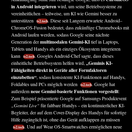
in Android integrieren
wird, um seine Betriebssysteme zu
vereinheitlichen – teilweise, um KI wie Gemini besser zu
unterstützen
. Diese seit Langem erwartete Android–
ts2.tech
ChromeOS-Fusion bedeutet, dass zukünftige Chromebooks mit
Android laufen werden, sodass Google seine nächste
multimodalen Gemini-KI
Generation der
tief in Laptops,
Tablets und Handys als ein einziges Ökosystem integrieren
kann
. Googles Android-Chef sagte, dass dieses
ts2.tech
„Geminis KI-
einheitliche Betriebssystem helfen wird,
Fähigkeiten direkt in Geräte aller Formfaktoren
einzubetten“
, sodass konsistente KI-Funktionen auf Handys,
Foldables und PCs möglich werden
. Google hat
ts2.tech
neue Gemini-basierte Funktionen vorgestellt
außerdem
:
Zum Beispiel präsentierte Google auf Samsungs Produktevent
„Gemini Live“
für faltbare Handys – ein kontinuierlicher KI-
Begleiter, der auf dem Cover-Display des Handys für sofortige
Hilfe zugänglich ist, ohne das Gerät aufklappen zu müssen
. Und auf Wear OS-Smartwatches ermöglichen neue
ts2.tech