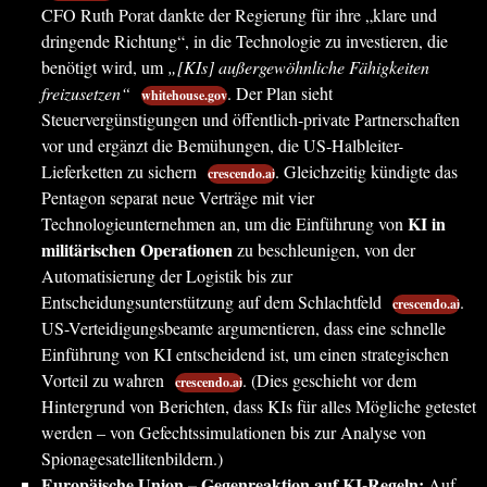
CFO Ruth Porat dankte der Regierung für ihre „klare und
dringende Richtung“, in die Technologie zu investieren, die
benötigt wird, um
„[KIs] außergewöhnliche Fähigkeiten
freizusetzen“
. Der Plan sieht
whitehouse.gov
Steuervergünstigungen und öffentlich-private Partnerschaften
vor und ergänzt die Bemühungen, die US-Halbleiter-
Lieferketten zu sichern
. Gleichzeitig kündigte das
crescendo.ai
Pentagon separat neue Verträge mit vier
KI in
Technologieunternehmen an, um die Einführung von
militärischen Operationen
zu beschleunigen, von der
Automatisierung der Logistik bis zur
Entscheidungsunterstützung auf dem Schlachtfeld
.
crescendo.ai
US-Verteidigungsbeamte argumentieren, dass eine schnelle
Einführung von KI entscheidend ist, um einen strategischen
Vorteil zu wahren
. (Dies geschieht vor dem
crescendo.ai
Hintergrund von Berichten, dass KIs für alles Mögliche getestet
werden – von Gefechtssimulationen bis zur Analyse von
Spionagesatellitenbildern.)
Europäische Union – Gegenreaktion auf KI-Regeln:
Auf