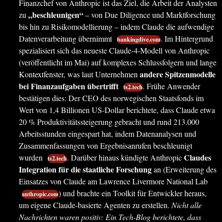
Finanzchef von Anthropic ist das Ziel, die Arbeit der Analysten
„beschleunigen“
zu
– von Due Diligence und Marktforschung
bis hin zu Risikomodellierung – indem Claude die aufwendige
Datenverarbeitung übernimmt
. Im Hintergrund
bankingdive.com
spezialisiert sich das neueste Claude-4-Modell von Anthropic
(veröffentlicht im Mai) auf komplexes Schlussfolgern und lange
andere Spitzenmodelle
Kontextfenster, was laut Unternehmen
bei Finanzaufgaben übertrifft
. Frühe Anwender
ts2.tech
bestätigen dies: Der CEO des norwegischen Staatsfonds im
Wert von 1,4 Billionen US-Dollar berichtete, dass Claude etwa
20 % Produktivitätssteigerung gebracht und rund 213.000
Arbeitsstunden eingespart hat, indem Datenanalysen und
Zusammenfassungen von Ergebnisanrufen beschleunigt
Claudes
wurden
. Darüber hinaus kündigte Anthropic
ts2.tech
Integration für die staatliche Forschung
an (Erweiterung des
Einsatzes von Claude am Lawrence Livermore National Lab
) und brachte ein Toolkit für Entwickler heraus,
anthropic.com
um eigene Claude-basierte Agenten zu erstellen.
Nicht alle
Nachrichten waren positiv: Ein Tech-Blog berichtete, dass