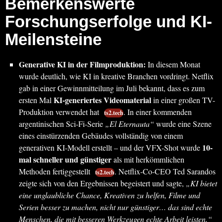
Bemerkenswerte
Forschungserfolge und KI-
Meilensteine
Generative KI in der Filmproduktion:
In diesem Monat
wurde deutlich, wie KI in kreative Branchen vordringt. Netflix
gab in einer Gewinnmitteilung im Juli bekannt, dass es zum
KI-generiertes Videomaterial
ersten Mal
in einer großen TV-
Produktion verwendet hat
. In einer kommenden
ts2.tech
argentinischen Sci-Fi-Serie
„El Eternauta“
wurde eine Szene
eines einstürzenden Gebäudes vollständig von einem
10-
generativen KI-Modell erstellt – und der VFX-Shot wurde
mal schneller und günstiger
als mit herkömmlichen
Methoden fertiggestellt
. Netflix-Co-CEO Ted Sarandos
ts2.tech
zeigte sich von den Ergebnissen begeistert und sagte,
„KI bietet
eine unglaubliche Chance, Kreativen zu helfen, Filme und
Serien besser zu machen, nicht nur günstiger… das sind echte
Menschen, die mit besseren Werkzeugen echte Arbeit leisten.“