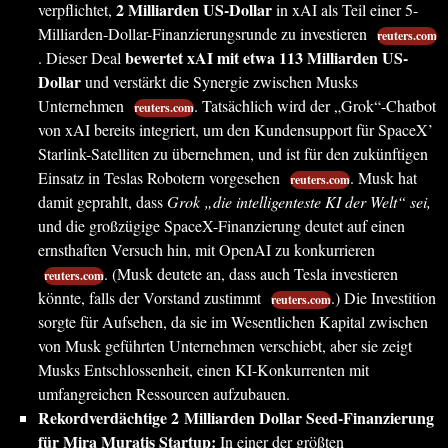
2 Milliarden US-Dollar
verpflichtet,
in xAI als Teil einer 5-
Milliarden-Dollar-Finanzierungsrunde zu investieren
reuters.com
bewertet xAI mit etwa 113 Milliarden US-
. Dieser Deal
Dollar
und verstärkt die Synergie zwischen Musks
Unternehmen
. Tatsächlich wird der „Grok“-Chatbot
reuters.com
von xAI bereits integriert, um den Kundensupport für SpaceX’
Starlink-Satelliten zu übernehmen, und ist für den zukünftigen
Einsatz in Teslas Robotern vorgesehen
. Musk hat
reuters.com
damit geprahlt, dass
Grok „die intelligenteste KI der Welt“ sei,
und die großzügige SpaceX-Finanzierung deutet auf einen
ernsthaften Versuch hin, mit OpenAI zu konkurrieren
. (Musk deutete an, dass auch Tesla investieren
reuters.com
könnte, falls der Vorstand zustimmt
.) Die Investition
reuters.com
sorgte für Aufsehen, da sie im Wesentlichen Kapital zwischen
von Musk geführten Unternehmen verschiebt, aber sie zeigt
Musks Entschlossenheit, einen KI-Konkurrenten mit
umfangreichen Ressourcen aufzubauen.
Rekordverdächtige 2 Milliarden Dollar Seed-Finanzierung
für Mira Muratis Startup:
In einer der größten