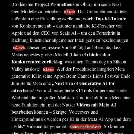
Project Prometheus
(Codename
in Ohio), um seine Next-
Gen-Modelle zu betreiben
. Das Unternehmen startete
ts2.tech
warb Top-KI-Talente
außerdem eine Einstellungswelle und
von Konkurrenten ab – darunter namhafte KI-Forscher von
Apple und den CEO von Scale AI – um den Fortschritt in
Richtung künstlicher allgemeiner Intelligenz zu beschleunigen
. Dieser aggressive Vorstoß folgt auf Berichte, dass
ts2.tech
hinter den
Metas neuestes großes Modell (Llama 4)
Konkurrenten zurücklag
, was einen Talentkrieg im Silicon
Valley auslöste
. Auf der Produktseite integriert Meta
ts2.tech
generative KI in seine Apps: Beim Cannes Lions Festival Ende
„Next Era of Generative AI for
Juni stellte Meta eine
advertisers“
vor und präsentierte KI-Tools für personalisierte
Werbeinhalte im großen Maßstab. Und im Juli führte Meta eine
Videos mit Meta AI
neue Funktion ein, mit der Nutzer
bearbeiten
können – Skripte, Voiceovers und
Hintergrundmusik werden per KI in der Meta AI App und dem
„Edits“-Videoeditor generiert
. So können
bootcampdigital.com
kleine Teams mit KI-generierten Effekten und Erzählungen