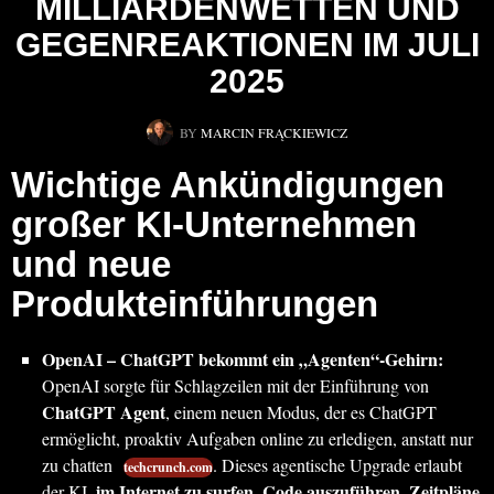
MILLIARDENWETTEN UND
GEGENREAKTIONEN IM JULI
2025
BY
MARCIN FRĄCKIEWICZ
Wichtige Ankündigungen
großer KI-Unternehmen
und neue
Produkteinführungen
OpenAI – ChatGPT bekommt ein „Agenten“-Gehirn:
OpenAI sorgte für Schlagzeilen mit der Einführung von
ChatGPT Agent
, einem neuen Modus, der es ChatGPT
ermöglicht, proaktiv Aufgaben online zu erledigen, anstatt nur
zu chatten
. Dieses agentische Upgrade erlaubt
techcrunch.com
im Internet zu surfen, Code auszuführen, Zeitpläne
der KI,