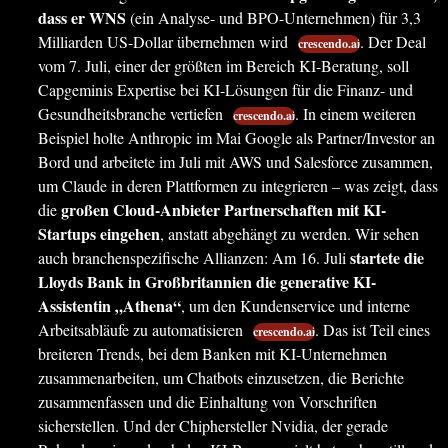
dass er WNS
(ein Analyse- und BPO-Unternehmen) für 3,3
Milliarden US-Dollar übernehmen wird
. Der Deal
crescendo.ai
vom 7. Juli, einer der größten im Bereich KI-Beratung, soll
Capgeminis Expertise bei KI-Lösungen für die Finanz- und
Gesundheitsbranche vertiefen
. In einem weiteren
crescendo.ai
Beispiel holte Anthropic im Mai Google als Partner/Investor an
Bord und arbeitete im Juli mit AWS und Salesforce zusammen,
um Claude in deren Plattformen zu integrieren – was zeigt, dass
großen Cloud-Anbieter Partnerschaften mit KI-
die
Startups eingehen
, anstatt abgehängt zu werden. Wir sehen
startete die
auch branchenspezifische Allianzen: Am 16. Juli
Lloyds Bank in Großbritannien die generative KI-
Assistentin „Athena“
, um den Kundenservice und interne
Arbeitsabläufe zu automatisieren
. Das ist Teil eines
crescendo.ai
breiteren Trends, bei dem Banken mit KI-Unternehmen
zusammenarbeiten, um Chatbots einzusetzen, die Berichte
zusammenfassen und die Einhaltung von Vorschriften
sicherstellen. Und der Chiphersteller Nvidia, der gerade