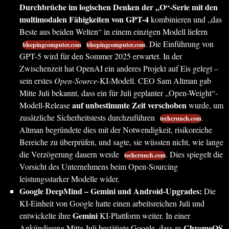
Durchbrüche im logischen Denken der „O“-Serie mit den
multimodalen Fähigkeiten von GPT-4
kombinieren und „das
Beste aus beiden Welten“ in einem einzigen Modell liefern
. Die Einführung von
bleepingcomputer.com
bleepingcomputer.com
GPT-5 wird für den Sommer 2025 erwartet. In der
Zwischenzeit hat OpenAI ein anderes Projekt auf Eis gelegt –
sein erstes
Open-Source
-KI-Modell. CEO Sam Altman gab
Mitte Juli bekannt, dass ein für Juli geplanter „Open-Weight“-
auf unbestimmte Zeit verschoben
Modell-Release
wurde, um
zusätzliche Sicherheitstests durchzuführen
.
techcrunch.com
Altman begründete dies mit der Notwendigkeit, risikoreiche
Bereiche zu überprüfen, und sagte, sie wüssten nicht, wie lange
die Verzögerung dauern werde
. Dies spiegelt die
techcrunch.com
Vorsicht des Unternehmens beim Open-Sourcing
leistungsstarker Modelle wider.
Google DeepMind – Gemini und Android-Upgrades:
Die
KI-Einheit von Google hatte einen arbeitsreichen Juli und
Gemini
entwickelte ihre
KI-Plattform weiter. In einer
ChromeOS
Ankündigung Mitte Juli bestätigte Google, dass es