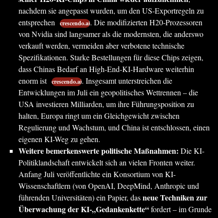
nachdem sie angepasst wurden, um den US-Exportregeln zu
entsprechen
. Die modifizierten H20-Prozessoren
crescendo.ai
von Nvidia sind langsamer als die modernsten, die anderswo
verkauft werden, vermeiden aber verbotene technische
Spezifikationen. Starke Bestellungen für diese Chips zeigen,
dass Chinas Bedarf an High-End-KI-Hardware weiterhin
enorm ist
. Insgesamt unterstreichen die
crescendo.ai
Entwicklungen im Juli ein geopolitisches Wettrennen – die
USA investieren Milliarden, um ihre Führungsposition zu
halten, Europa ringt um ein Gleichgewicht zwischen
Regulierung und Wachstum, und China ist entschlossen, einen
eigenen KI-Weg zu gehen.
Weitere bemerkenswerte politische Maßnahmen:
Die KI-
Politiklandschaft entwickelt sich an vielen Fronten weiter.
Anfang Juli veröffentlichte ein Konsortium von KI-
Wissenschaftlern (von OpenAI, DeepMind, Anthropic und
neue Techniken zur
führenden Universitäten) ein Papier, das
Überwachung der KI-„Gedankenkette“
fordert – im Grunde