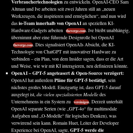
Verbrauchertechnologien
zu entwickeln. OpenAI-CEO Sam
Altman und Ive arbeiten seit zwei Jahren still an „neuen
Werkzeugen, die inspirieren und ermöglichen“, und nun wird
io-Team innerhalb von OpenAI
das
an speziellen KI-
Hardware-Gadgets arbeiten
. Ive bleibt unabhängig,
theverge.com
übernimmt aber eine führende Designrolle bei OpenAI
. Dies signalisiert OpenAIs Absicht, die KI-
theverge.com
Technologie von ChatGPT mit innovativer Hardware zu
verbinden – ein Plan, von dem Insider sagen, dass er die Art
und Weise, wie wir mit KI interagieren, neu definieren könnte.
OpenAI – GPT-5 angeteasert & Open-Source verzögert:
Pläne für GPT-5 bestätigt
OpenAI hat außerdem
, sein
nächstes großes Modell. Einzigartig ist, dass GPT-5 darauf
ausgelegt ist,
die vielen spezialisierten Modelle
des
Unternehmens in ein System zu
. Derzeit unterhält
vereinigen
OpenAI separate Serien (wie „GPT-4o“ für multimodale
Aufgaben und „O-Modelle“ für logisches Denken), was
verwirrend sein kann. Romain Huet, Leiter der Developer
GPT-5 werde die
Experience bei OpenAI, sagte,