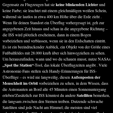
keine blinkenden Lichter
Gegensatz zu Flugzeugen hat sie
und
keine Farbe; sie leuchtet mit einem gleichmäßigen weißen Schein,
während sie lautlos in etwa 400 km Höhe über die Erde zieht .
Wenn für deinen Standort ein Überflug vorhergesagt ist, geh zur
angegebenen Zeit hinaus und schau in die angegebene Richtung –
die ISS wird plötzlich erscheinen, dann in einem Bogen
vorbeiziehen und verblassen, wenn sie in den Erdschatten eintritt.
Es ist ein beeindruckender Anblick, ein Objekt von der Größe eines
Fußballfeldes mit 28.000 km/h über sich hinwegziehen zu sehen.
Um herauszufinden, wann und wo du schauen musst, nutze NASAs
„Spot the Station“
-Tool, das lokale Überflugzeiten angibt . Viele
Astronomie-Fans stellen sich Handy-Erinnerungen für ISS-
Außenposten der
Überflüge – es wird nie langweilig, diesen
Menschheit im Orbit
vorbeiziehen zu sehen, in dem Wissen, dass
die Astronauten an Bord alle 45 Minuten einen Sonnenuntergang
Satelliten
erleben!Zusätzlich zur ISS könntest du andere
bemerken,
die langsam zwischen den Sternen treiben. Dutzende schwache
Satelliten sind jede Nacht am Himmel; die meisten sind viel