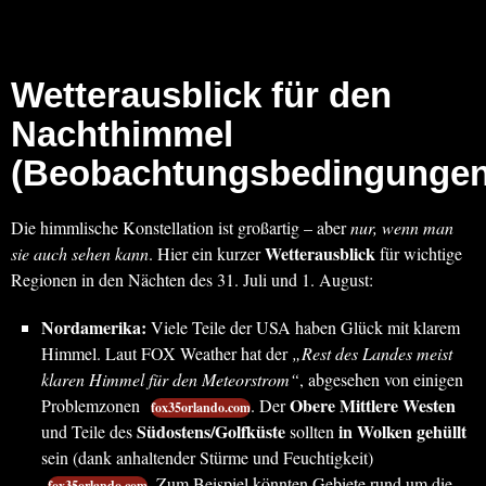
Wetterausblick für den
Nachthimmel
(Beobachtungsbedingungen
Die himmlische Konstellation ist großartig – aber
nur, wenn man
Wetterausblick
sie auch sehen kann
. Hier ein kurzer
für wichtige
Regionen in den Nächten des 31. Juli und 1. August:
Nordamerika:
Viele Teile der USA haben Glück mit klarem
Himmel. Laut FOX Weather hat der
„Rest des Landes meist
klaren Himmel für den Meteorstrom“
, abgesehen von einigen
Obere Mittlere Westen
Problemzonen
. Der
fox35orlando.com
Südostens/Golfküste
in Wolken gehüllt
und Teile des
sollten
sein (dank anhaltender Stürme und Feuchtigkeit)
. Zum Beispiel könnten Gebiete rund um die
fox35orlando.com