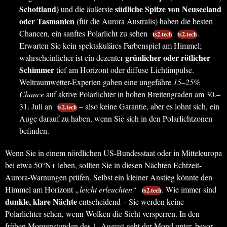
Schottland)
südliche Spitze von Neuseeland
und die äußerste
oder Tasmanien
(für die Aurora Australis) haben die besten
Chancen, ein sanftes Polarlicht zu sehen
.
ts2.tech
ts2.tech
Erwarten Sie kein spektakuläres Farbenspiel am Himmel;
grünlicher oder rötlicher
wahrscheinlicher ist ein dezenter
Schimmer
tief am Horizont oder diffuse Lichtimpulse.
Weltraumwetter-Experten gaben eine ungefähre
15–25%
Chance
auf aktive Polarlichter in hohen Breitengraden am 30.–
31. Juli an
– also keine Garantie, aber es lohnt sich, ein
ts2.tech
Auge darauf zu haben, wenn Sie sich in den Polarlichtzonen
befinden.
Wenn Sie in einem nördlichen US-Bundesstaat oder in Mitteleuropa
bei etwa 50°N+ leben, sollten Sie in diesen Nächten Echtzeit-
Aurora-Warnungen prüfen. Selbst ein kleiner Anstieg könnte den
Himmel am Horizont
„leicht erleuchten“
. Wie immer sind
ts2.tech
dunkle, klare Nächte
entscheidend – Sie werden keine
Polarlichter sehen, wenn Wolken die Sicht versperren. In den
frühen Morgenstunden des 1. August geht der Mond unter, bevor