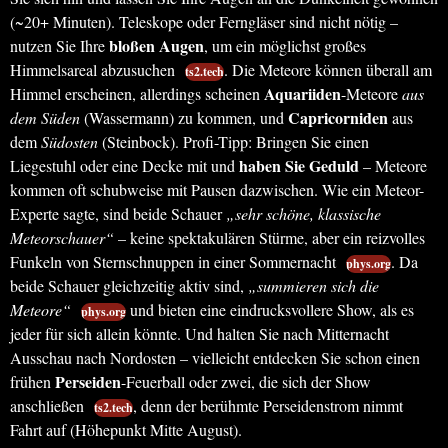
(~20+ Minuten). Teleskope oder Ferngläser sind nicht nötig –
bloßen Augen
nutzen Sie Ihre
, um ein möglichst großes
Himmelsareal abzusuchen
. Die Meteore können überall am
ts2.tech
Aquariiden
Himmel erscheinen, allerdings scheinen
-Meteore
aus
Capricorniden
dem Süden
(Wassermann) zu kommen, und
aus
dem
Südosten
(Steinbock). Profi-Tipp: Bringen Sie einen
haben Sie Geduld
Liegestuhl oder eine Decke mit und
– Meteore
kommen oft schubweise mit Pausen dazwischen. Wie ein Meteor-
Experte sagte, sind beide Schauer
„sehr schöne, klassische
Meteorschauer“
– keine spektakulären Stürme, aber ein reizvolles
Funkeln von Sternschnuppen in einer Sommernacht
. Da
phys.org
beide Schauer gleichzeitig aktiv sind,
„summieren sich die
Meteore“
und bieten eine eindrucksvollere Show, als es
phys.org
jeder für sich allein könnte. Und halten Sie nach Mitternacht
Ausschau nach Nordosten – vielleicht entdecken Sie schon einen
Perseiden
frühen
-Feuerball oder zwei, die sich der Show
anschließen
, denn der berühmte Perseidenstrom nimmt
ts2.tech
Fahrt auf (Höhepunkt Mitte August).