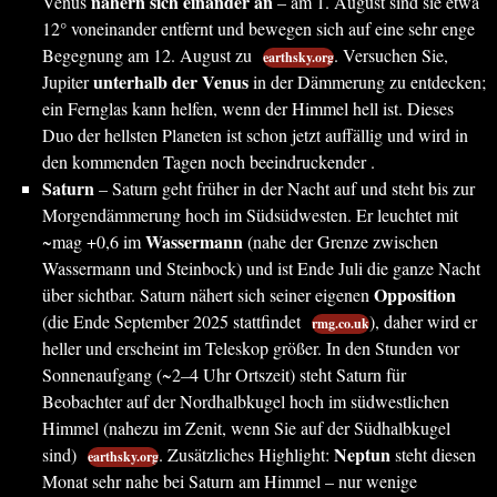
nähern sich einander an
Venus
– am 1. August sind sie etwa
12° voneinander entfernt und bewegen sich auf eine sehr enge
Begegnung am 12. August zu
. Versuchen Sie,
earthsky.org
unterhalb der Venus
Jupiter
in der Dämmerung zu entdecken;
ein Fernglas kann helfen, wenn der Himmel hell ist. Dieses
Duo der hellsten Planeten ist schon jetzt auffällig und wird in
den kommenden Tagen noch beeindruckender .
Saturn
– Saturn geht früher in der Nacht auf und steht bis zur
Morgendämmerung hoch im Südsüdwesten. Er leuchtet mit
Wassermann
~mag +0,6 im
(nahe der Grenze zwischen
Wassermann und Steinbock) und ist Ende Juli die ganze Nacht
Opposition
über sichtbar. Saturn nähert sich seiner eigenen
(die Ende September 2025 stattfindet
), daher wird er
rmg.co.uk
heller und erscheint im Teleskop größer. In den Stunden vor
Sonnenaufgang (~2–4 Uhr Ortszeit) steht Saturn für
Beobachter auf der Nordhalbkugel hoch im südwestlichen
Himmel (nahezu im Zenit, wenn Sie auf der Südhalbkugel
Neptun
sind)
. Zusätzliches Highlight:
steht diesen
earthsky.org
Monat sehr nahe bei Saturn am Himmel – nur wenige