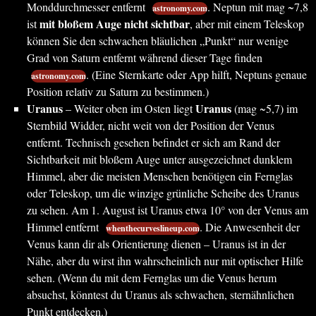
Monddurchmesser entfernt
. Neptun mit mag ~7,8
astronomy.com
mit bloßem Auge nicht sichtbar
ist
, aber mit einem Teleskop
können Sie den schwachen bläulichen „Punkt“ nur wenige
Grad von Saturn entfernt während dieser Tage finden
. (Eine Sternkarte oder App hilft, Neptuns genaue
astronomy.com
Position relativ zu Saturn zu bestimmen.)
Uranus
Uranus
– Weiter oben im Osten liegt
(mag ~5,7) im
Sternbild Widder, nicht weit von der Position der Venus
entfernt. Technisch gesehen befindet er sich am Rand der
Sichtbarkeit mit bloßem Auge unter ausgezeichnet dunklem
Himmel, aber die meisten Menschen benötigen ein Fernglas
oder Teleskop, um die winzige grünliche Scheibe des Uranus
zu sehen. Am 1. August ist Uranus etwa 10° von der Venus am
Himmel entfernt
. Die Anwesenheit der
whenthecurveslineup.com
Venus kann dir als Orientierung dienen – Uranus ist in der
Nähe, aber du wirst ihn wahrscheinlich nur mit optischer Hilfe
sehen. (Wenn du mit dem Fernglas um die Venus herum
absuchst, könntest du Uranus als schwachen, sternähnlichen
Punkt entdecken.)