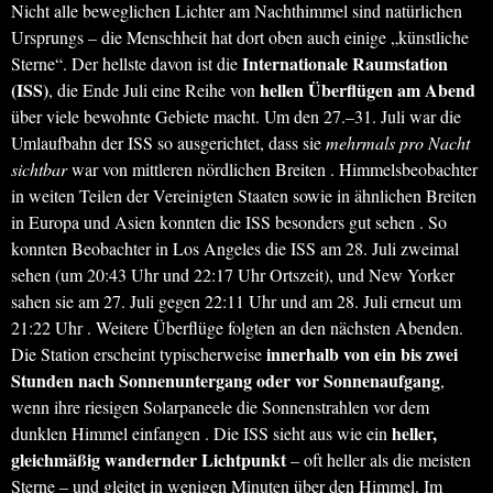
Nicht alle beweglichen Lichter am Nachthimmel sind natürlichen
Ursprungs – die Menschheit hat dort oben auch einige „künstliche
Internationale Raumstation
Sterne“. Der hellste davon ist die
(ISS)
hellen Überflügen am Abend
, die Ende Juli eine Reihe von
über viele bewohnte Gebiete macht. Um den 27.–31. Juli war die
Umlaufbahn der ISS so ausgerichtet, dass sie
mehrmals pro Nacht
sichtbar
war von mittleren nördlichen Breiten . Himmelsbeobachter
in weiten Teilen der Vereinigten Staaten sowie in ähnlichen Breiten
in Europa und Asien konnten die ISS besonders gut sehen . So
konnten Beobachter in Los Angeles die ISS am 28. Juli zweimal
sehen (um 20:43 Uhr und 22:17 Uhr Ortszeit), und New Yorker
sahen sie am 27. Juli gegen 22:11 Uhr und am 28. Juli erneut um
21:22 Uhr . Weitere Überflüge folgten an den nächsten Abenden.
innerhalb von ein bis zwei
Die Station erscheint typischerweise
Stunden nach Sonnenuntergang oder vor Sonnenaufgang
,
wenn ihre riesigen Solarpaneele die Sonnenstrahlen vor dem
heller,
dunklen Himmel einfangen . Die ISS sieht aus wie ein
gleichmäßig wandernder Lichtpunkt
– oft heller als die meisten
Sterne – und gleitet in wenigen Minuten über den Himmel. Im