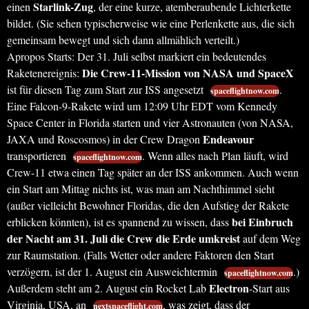
Starlink-Zug
einen
, der eine kurze, atemberaubende Lichterkette
bildet. (Sie sehen typischerweise wie eine Perlenkette aus, die sich
gemeinsam bewegt und sich dann allmählich verteilt.)
Apropos Starts: Der 31. Juli selbst markiert ein bedeutendes
Die Crew-11-Mission von NASA und SpaceX
Raketenereignis:
ist für diesen Tag zum Start zur ISS angesetzt
.
spaceflightnow.com
Eine Falcon-9-Rakete wird um 12:09 Uhr EDT vom Kennedy
Space Center in Florida starten und vier Astronauten (von NASA,
Endeavour
JAXA und Roscosmos) in der Crew Dragon
transportieren
. Wenn alles nach Plan läuft, wird
spaceflightnow.com
Crew-11 etwa einen Tag später an der ISS ankommen. Auch wenn
ein Start am Mittag nichts ist, was man am Nachthimmel sieht
(außer vielleicht Bewohner Floridas, die den Aufstieg der Rakete
bei Einbruch
erblicken könnten), ist es spannend zu wissen, dass
der Nacht am 31. Juli die Crew die Erde umkreist
auf dem Weg
zur Raumstation. (Falls Wetter oder andere Faktoren den Start
verzögern, ist der 1. August ein Ausweichtermin
.)
spaceflightnow.com
Electron
Außerdem steht am 2. August ein Rocket Lab
-Start aus
Virginia, USA, an
, was zeigt, dass der
nextspaceflight.com