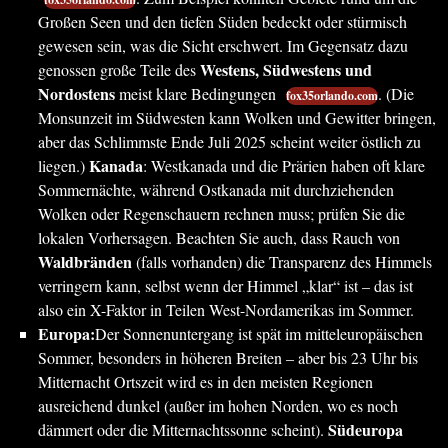
Großen Seen und den tiefen Süden bedeckt oder stürmisch
gewesen sein, was die Sicht erschwert. Im Gegensatz dazu
Westens, Südwestens und
genossen große Teile des
Nordostens
meist klare Bedingungen
. (Die
fox35orlando.com
Monsunzeit im Südwesten kann Wolken und Gewitter bringen,
aber das Schlimmste Ende Juli 2025 scheint weiter östlich zu
Kanada
liegen.)
: Westkanada und die Prärien haben oft klare
Sommernächte, während Ostkanada mit durchziehenden
Wolken oder Regenschauern rechnen muss; prüfen Sie die
lokalen Vorhersagen. Beachten Sie auch, dass Rauch von
Waldbränden
(falls vorhanden) die Transparenz des Himmels
verringern kann, selbst wenn der Himmel „klar“ ist – das ist
also ein X-Faktor in Teilen West-Nordamerikas im Sommer.
Europa:
Der Sonnenuntergang ist spät im mitteleuropäischen
Sommer, besonders in höheren Breiten – aber bis 23 Uhr bis
Mitternacht Ortszeit wird es in den meisten Regionen
ausreichend dunkel (außer im hohen Norden, wo es noch
Südeuropa
dämmert oder die Mitternachtssonne scheint).