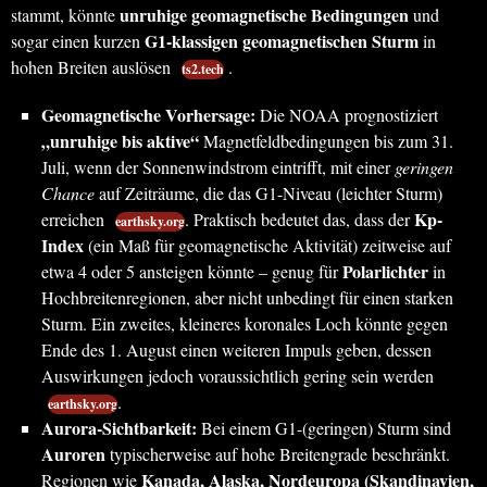
unruhige geomagnetische Bedingungen
stammt, könnte
und
G1-klassigen geomagnetischen Sturm
sogar einen kurzen
in
hohen Breiten auslösen
.
ts2.tech
Geomagnetische Vorhersage:
Die NOAA prognostiziert
„unruhige bis aktive“
Magnetfeldbedingungen bis zum 31.
Juli, wenn der Sonnenwindstrom eintrifft, mit einer
geringen
Chance
auf Zeiträume, die das G1-Niveau (leichter Sturm)
Kp-
erreichen
. Praktisch bedeutet das, dass der
earthsky.org
Index
(ein Maß für geomagnetische Aktivität) zeitweise auf
Polarlichter
etwa 4 oder 5 ansteigen könnte – genug für
in
Hochbreitenregionen, aber nicht unbedingt für einen starken
Sturm. Ein zweites, kleineres koronales Loch könnte gegen
Ende des 1. August einen weiteren Impuls geben, dessen
Auswirkungen jedoch voraussichtlich gering sein werden
.
earthsky.org
Aurora-Sichtbarkeit:
Bei einem G1-(geringen) Sturm sind
Auroren
typischerweise auf hohe Breitengrade beschränkt.
Kanada, Alaska, Nordeuropa (Skandinavien,
Regionen wie