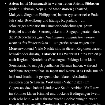
Asien:
Monsunzeit
Südasien
Es ist
in weiten Teilen Asiens.
Südostasien
(Indien, Pakistan, Nepal) und
(Thailand,
Malaysia, Singapur, Philippinen) haben typischerweise Ende
Juli starke Bewölkung und häufige Regenfälle – ein
schwieriges Szenario für Himmelsbeobachtungen. (Zum
Beispiel wurde den Sternenguckern in Singapur geraten, dass
die Meteorschauer
„den Nachthimmel schmücken werden,
wenn es das Wetter zulässt“
– ein großes
wenn
wegen der
Monsunwolken.) Viele Nächte sind in diesen Regionen derzeit
Ostasien
bewölkt oder dunstig.
: Das Wetter in China variiert je
nach Region – Nordchina (Breitengrad Peking) kann klare
Sommernächte mit gelegentlichen Stürmen haben, während
Südchina Regenzeit hat. In Japan und Korea ist es Ende Juli oft
heiß und feucht, mit gelegentlichen klaren Abschnitten
Westasien
zwischen den Schauern.
(Naher Osten): Im
Gegensatz dazu haben Länder wie Saudi-Arabien, VAE usw.
im Sommer klaren Himmel und trockene Bedingungen (wenn
auch sehr heiß) – ideal für nächtliche Beobachtungen, wenn
Zentralasien
man die Hitze aushält.
(Kasachstan usw.) hat im