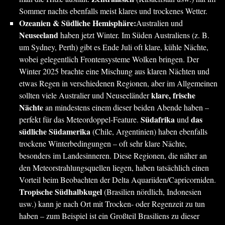
Sommer nachts ebenfalls meist klares und trockenes Wetter.
Ozeanien & Südliche Hemisphäre:
Australien und
Neuseeland
haben jetzt Winter. Im Süden Australiens (z. B.
um Sydney, Perth) gibt es Ende Juli oft klare, kühle Nächte,
wobei gelegentlich Frontensysteme Wolken bringen. Der
Winter 2025 brachte eine Mischung aus klaren Nächten und
etwas Regen in verschiedenen Regionen, aber im Allgemeinen
klare, frische
sollten viele Australier und Neuseeländer
Nächte
an mindestens einem dieser beiden Abende haben –
Südafrika
das
perfekt für das Meteordoppel-Feature.
und
südliche Südamerika
(Chile, Argentinien) haben ebenfalls
trockene Winterbedingungen – oft sehr klare Nächte,
besonders im Landesinneren. Diese Regionen, die näher an
den Meteorstrahlungsquellen liegen, haben tatsächlich einen
Vorteil beim Beobachten der Delta Aquariiden/Capricorniden.
Tropische Südhalbkugel
(Brasilien nördlich, Indonesien
usw.) kann je nach Ort mit Trocken- oder Regenzeit zu tun
haben – zum Beispiel ist ein Großteil Brasiliens zu dieser