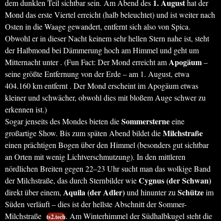
1. August
dem dunklen Teil sichtbar sein. Am Abend des
hat der
Mond das erste Viertel erreicht (halb beleuchtet) und ist weiter nach
Osten in die Waage gewandert, entfernt sich also von Spica.
Obwohl er in dieser Nacht keinem sehr hellen Stern nahe ist, steht
der Halbmond bei Dämmerung hoch am Himmel und geht um
Apogäum
Mitternacht unter . (Fun Fact: Der Mond erreicht am
–
seine größte Entfernung von der Erde – am 1. August, etwa
404.160 km entfernt . Der Mond erscheint im Apogäum etwas
kleiner und schwächer, obwohl dies mit bloßem Auge schwer zu
erkennen ist.)
Sommersterne
Sogar jenseits des Mondes bieten die
eine
Milchstraße
großartige Show. Bis zum späten Abend bildet die
einen prächtigen Bogen über den Himmel (besonders gut sichtbar
an Orten mit wenig Lichtverschmutzung). In den mittleren
nördlichen Breiten gegen 22–23 Uhr sucht man das wolkige Band
Cygnus (der Schwan)
der Milchstraße, das durch Sternbilder wie
Aquila (der Adler)
Schütze
direkt über einem,
und hinunter zu
im
Süden verläuft – dies ist der hellste Abschnitt der Sommer-
Milchstraße
. Am Winterhimmel der Südhalbkugel steht die
ts2.tech