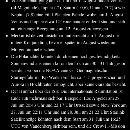
Vor Sonnenaufgang am 31. Juli und 1. August bilden Venus
(-4 Magnitude), Jupiter (-2), Saturn (+0,6), Uranus (5,7) sowie
Neptun (7,8) eine Fünf-Planeten-Parade, wobei am 1. August
Venus und Jupiter etwa 12° voneinander entfernt sind und sich
auf eine enge Begegnung am 12. August zubewegen.
Merkur ist derzeit unsichtbar und erreicht am 1. August die
untere Konjunktion, bevor er später im August wieder am
Morgenhimmel erscheint.
Die Polarlichter könnten durch einen hochgeschwindigkeits-
Sonnenwind aus einem koronalen Loch am 30.–31. Juli gestört
werden, wobei die NOAA eine G1-Geomagnetische-
Sturmgefahr mit Kp-Werten von bis ca. 4–5 prognostiziert und
Aurora in Hochbreiten ermöglicht, aber keine Garantie besteht.
Der Himmel über der ISS: Die Internationale Raumstation ist
Ende Juli mehrmals sichtbar; Beispiele: Los Angeles am 28.
Juli um 20:43 Uhr und 22:17 Uhr Ortszeit sowie New York am
27. Juli um 22:11 Uhr und am 28. Juli um 21:22 Uhr; Starlink-
Satellitenzüge könnten nach dem Start am 31. Juli um 16:25
UTC von Vandenberg sichtbar sein, und die Crew-11-Mission