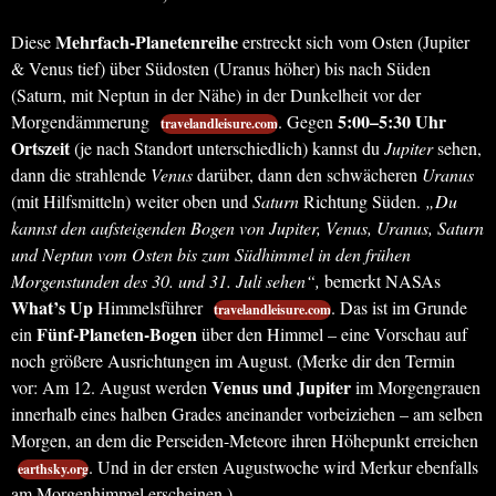
Mehrfach-Planetenreihe
Diese
erstreckt sich vom Osten (Jupiter
& Venus tief) über Südosten (Uranus höher) bis nach Süden
(Saturn, mit Neptun in der Nähe) in der Dunkelheit vor der
5:00–5:30 Uhr
Morgendämmerung
. Gegen
travelandleisure.com
Ortszeit
(je nach Standort unterschiedlich) kannst du
Jupiter
sehen,
dann die strahlende
Venus
darüber, dann den schwächeren
Uranus
(mit Hilfsmitteln) weiter oben und
Saturn
Richtung Süden.
„Du
kannst den aufsteigenden Bogen von Jupiter, Venus, Uranus, Saturn
und Neptun vom Osten bis zum Südhimmel in den frühen
Morgenstunden des 30. und 31. Juli sehen“,
bemerkt NASAs
What’s Up
Himmelsführer
. Das ist im Grunde
travelandleisure.com
Fünf-Planeten-Bogen
ein
über den Himmel – eine Vorschau auf
noch größere Ausrichtungen im August. (Merke dir den Termin
Venus und Jupiter
vor: Am 12. August werden
im Morgengrauen
innerhalb eines halben Grades aneinander vorbeiziehen – am selben
Morgen, an dem die Perseiden-Meteore ihren Höhepunkt erreichen
. Und in der ersten Augustwoche wird Merkur ebenfalls
earthsky.org
am Morgenhimmel erscheinen.)