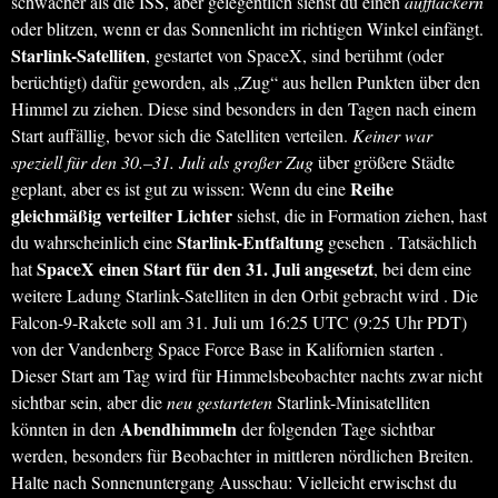
schwächer als die ISS, aber gelegentlich siehst du einen
aufflackern
oder blitzen, wenn er das Sonnenlicht im richtigen Winkel einfängt.
Starlink-Satelliten
, gestartet von SpaceX, sind berühmt (oder
berüchtigt) dafür geworden, als „Zug“ aus hellen Punkten über den
Himmel zu ziehen. Diese sind besonders in den Tagen nach einem
Start auffällig, bevor sich die Satelliten verteilen.
Keiner war
speziell für den 30.–31. Juli als großer Zug
über größere Städte
Reihe
geplant, aber es ist gut zu wissen: Wenn du eine
gleichmäßig verteilter Lichter
siehst, die in Formation ziehen, hast
Starlink-Entfaltung
du wahrscheinlich eine
gesehen . Tatsächlich
SpaceX einen Start für den 31. Juli angesetzt
hat
, bei dem eine
weitere Ladung Starlink-Satelliten in den Orbit gebracht wird . Die
Falcon-9-Rakete soll am 31. Juli um 16:25 UTC (9:25 Uhr PDT)
von der Vandenberg Space Force Base in Kalifornien starten .
Dieser Start am Tag wird für Himmelsbeobachter nachts zwar nicht
sichtbar sein, aber die
neu gestarteten
Starlink-Minisatelliten
Abendhimmeln
könnten in den
der folgenden Tage sichtbar
werden, besonders für Beobachter in mittleren nördlichen Breiten.
Halte nach Sonnenuntergang Ausschau: Vielleicht erwischst du