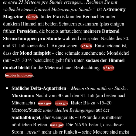
er etwa 25 Meteore pro Stunde erzeugen… Rechnen Sie mit
Astronomy
vielleicht einem Dutzend Meteoren pro Stunde,“
rät
Magazine
. In der Praxis könnten Beobachter unter
ts2.tech
dunklem Himmel mit beiden Schauern zusammen (plus einigen
Perseiden
mehrere Dutzend
frühen
, die bereits auftauchen)
Sternschnuppen pro Stunde
während der späten Nächte des 30.
und 31. Juli sowie des 1. August sehen
. Entscheidend ist,
ts2.tech
Mond mitspielt
dass der
– eine schmale zunehmende Mondsichel
sodass der Himmel
(nur ~25–30 % beleuchtet) geht früh unter,
dunkel bleibt
für die Meteorschauer-Beobachtung
ts2.tech
.
fox35orlando.com
Südliche Delta-Aquariiden
–
Meteorstrom mittlerer Stärke
.
Maximum:
Nacht vom 30. auf den 31. Juli (am besten nach
Rate:
Mitternacht)
.
Bis zu ~15–20
nasa.gov
nasa.gov
Meteore/Stunde
unter idealen Bedingungen
auf der
Südhalbkugel
, aber weniger als ~10/Stunde aus mittleren
nördlichen Breiten
. Die NASA betont, dass dieser
nasa.gov
Strom
„streut“
mehr als er funkelt – seine Meteore sind meist