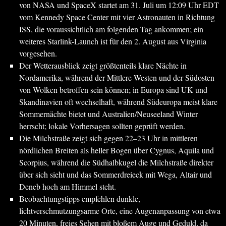
von NASA und SpaceX startet am 31. Juli um 12:09 Uhr EDT
vom Kennedy Space Center mit vier Astronauten in Richtung
ISS, die voraussichtlich am folgenden Tag ankommen; ein
weiteres Starlink-Launch ist für den 2. August aus Virginia
vorgesehen.
Der Wetterausblick zeigt größtenteils klare Nächte in
Nordamerika, während der Mittlere Westen und der Südosten
von Wolken betroffen sein können; in Europa sind UK und
Skandinavien oft wechselhaft, während Südeuropa meist klare
Sommernächte bietet und Australien/Neuseeland Winter
herrscht; lokale Vorhersagen sollten geprüft werden.
Die Milchstraße zeigt sich gegen 22–23 Uhr in mittleren
nördlichen Breiten als heller Bogen über Cygnus, Aquila und
Scorpius, während die Südhalbkugel die Milchstraße direkter
über sich sieht und das Sommerdreieck mit Wega, Altair und
Deneb hoch am Himmel steht.
Beobachtungstipps empfehlen dunkle,
lichtverschmutzungsarme Orte, eine Augenanpassung von etwa
20 Minuten, freies Sehen mit bloßem Auge und Geduld, da