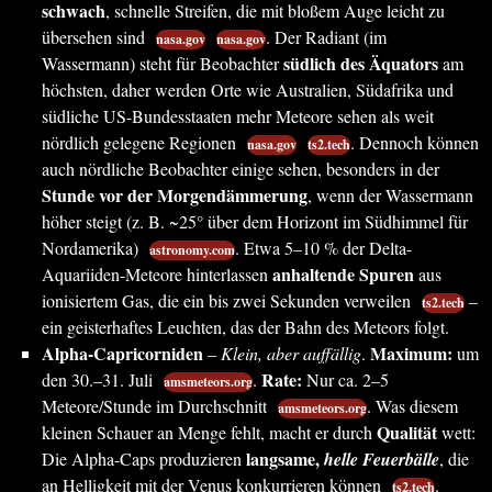
schwach
, schnelle Streifen, die mit bloßem Auge leicht zu
übersehen sind
. Der Radiant (im
nasa.gov
nasa.gov
südlich des Äquators
Wassermann) steht für Beobachter
am
höchsten, daher werden Orte wie Australien, Südafrika und
südliche US-Bundesstaaten mehr Meteore sehen als weit
nördlich gelegene Regionen
. Dennoch können
nasa.gov
ts2.tech
auch nördliche Beobachter einige sehen, besonders in der
Stunde vor der Morgendämmerung
, wenn der Wassermann
höher steigt (z. B. ~25° über dem Horizont im Südhimmel für
Nordamerika)
. Etwa 5–10 % der Delta-
astronomy.com
anhaltende Spuren
Aquariiden-Meteore hinterlassen
aus
ionisiertem Gas, die ein bis zwei Sekunden verweilen
–
ts2.tech
ein geisterhaftes Leuchten, das der Bahn des Meteors folgt.
Alpha-Capricorniden
Maximum:
–
Klein, aber auffällig
.
um
Rate:
den 30.–31. Juli
.
Nur ca. 2–5
amsmeteors.org
Meteore/Stunde im Durchschnitt
. Was diesem
amsmeteors.org
Qualität
kleinen Schauer an Menge fehlt, macht er durch
wett:
langsame,
Die Alpha-Caps produzieren
helle Feuerbälle
, die
an Helligkeit mit der Venus konkurrieren können
.
ts2.tech