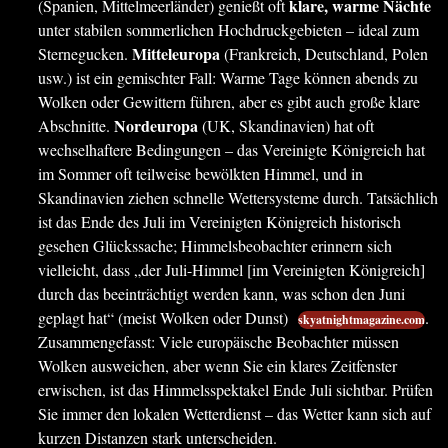
klare, warme Nächte
(Spanien, Mittelmeerländer) genießt oft
unter stabilen sommerlichen Hochdruckgebieten – ideal zum
Mitteleuropa
Sternegucken.
(Frankreich, Deutschland, Polen
usw.) ist ein gemischter Fall: Warme Tage können abends zu
Wolken oder Gewittern führen, aber es gibt auch große klare
Nordeuropa
Abschnitte.
(UK, Skandinavien) hat oft
wechselhaftere Bedingungen – das Vereinigte Königreich hat
im Sommer oft teilweise bewölkten Himmel, und in
Skandinavien ziehen schnelle Wettersysteme durch. Tatsächlich
ist das Ende des Juli im Vereinigten Königreich historisch
gesehen Glückssache; Himmelsbeobachter erinnern sich
vielleicht, dass „der Juli-Himmel [im Vereinigten Königreich]
durch das beeinträchtigt werden kann, was schon den Juni
geplagt hat“ (meist Wolken oder Dunst)
.
skyatnightmagazine.com
Zusammengefasst: Viele europäische Beobachter müssen
Wolken ausweichen, aber wenn Sie ein klares Zeitfenster
erwischen, ist das Himmelsspektakel Ende Juli sichtbar. Prüfen
Sie immer den lokalen Wetterdienst – das Wetter kann sich auf
kurzen Distanzen stark unterscheiden.