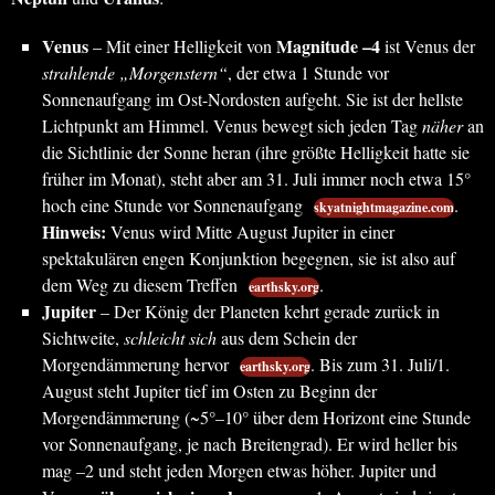
Venus
Magnitude –4
– Mit einer Helligkeit von
ist Venus der
strahlende „Morgenstern“
, der etwa 1 Stunde vor
Sonnenaufgang im Ost-Nordosten aufgeht. Sie ist der hellste
Lichtpunkt am Himmel. Venus bewegt sich jeden Tag
näher
an
die Sichtlinie der Sonne heran (ihre größte Helligkeit hatte sie
früher im Monat), steht aber am 31. Juli immer noch etwa 15°
hoch eine Stunde vor Sonnenaufgang
.
skyatnightmagazine.com
Hinweis:
Venus wird Mitte August Jupiter in einer
spektakulären engen Konjunktion begegnen, sie ist also auf
dem Weg zu diesem Treffen
.
earthsky.org
Jupiter
– Der König der Planeten kehrt gerade zurück in
Sichtweite,
schleicht sich
aus dem Schein der
Morgendämmerung hervor
. Bis zum 31. Juli/1.
earthsky.org
August steht Jupiter tief im Osten zu Beginn der
Morgendämmerung (~5°–10° über dem Horizont eine Stunde
vor Sonnenaufgang, je nach Breitengrad). Er wird heller bis
mag –2 und steht jeden Morgen etwas höher. Jupiter und