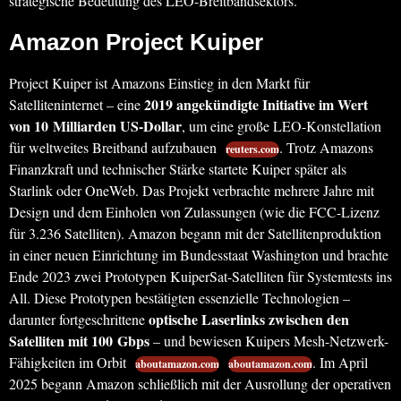
strategische Bedeutung des LEO-Breitbandsektors.
Amazon Project Kuiper
Project Kuiper ist Amazons Einstieg in den Markt für
2019 angekündigte Initiative im Wert
Satelliteninternet – eine
von 10 Milliarden US-Dollar
, um eine große LEO-Konstellation
für weltweites Breitband aufzubauen
. Trotz Amazons
reuters.com
Finanzkraft und technischer Stärke startete Kuiper später als
Starlink oder OneWeb. Das Projekt verbrachte mehrere Jahre mit
Design und dem Einholen von Zulassungen (wie die FCC-Lizenz
für 3.236 Satelliten). Amazon begann mit der Satellitenproduktion
in einer neuen Einrichtung im Bundesstaat Washington und brachte
Ende 2023 zwei Prototypen KuiperSat-Satelliten für Systemtests ins
All. Diese Prototypen bestätigten essenzielle Technologien –
optische Laserlinks zwischen den
darunter fortgeschrittene
Satelliten mit 100 Gbps
– und bewiesen Kuipers Mesh-Netzwerk-
Fähigkeiten im Orbit
. Im April
aboutamazon.com
aboutamazon.com
2025 begann Amazon schließlich mit der Ausrollung der operativen