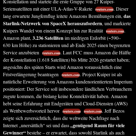
Konstellation und startete die erste Gruppe von 27 Kuiper-
Seriensatelliten mit einer ULA-Atlas-V-Rakete
. Dieser
reuters.com
das
lang erwartete Jungfernflug leitete Amazons Bemühungen ein,
Starlink-Netzwerk von SpaceX herauszufordern
, und markierte
Kuipers Wandel von einem Konzept hin zur Realität
.
reuters.com
3.236 Satelliten
Amazon plant,
im niedrigen Erdorbit (~590–
630 km Höhe) zu stationieren und ab Ende 2025 einen begrenzten
Service anzubieten
. Laut FCC muss Amazon die Hälfte
reuters.com
der Konstellation (1.618 Satelliten) bis Mitte 2026 gestartet haben;
angesichts des späten Starts wird Amazon voraussichtlich eine
Fristverlängerung beantragen
. Project Kuiper ist als
reuters.com
natürliche Erweiterung von Amazons kundenorientiertem Imperium
positioniert: Der Service soll insbesondere ländlichen Verbrauchern
zugute kommen, die bislang keine Konnektivität haben. Amazon
hebt seine Erfahrung mit Endgeräten und Cloud-Diensten (AWS)
als Wettbewerbsvorteil hervor
. Jeff Bezos
reuters.com
reuters.com
zeigte sich zuversichtlich, dass die weltweite Nachfrage nach
„genügend Raum für viele
Internet „unersättlich“ sei und dass
Gewinner“
bestehe – er erwartet, dass sowohl Starlink als auch