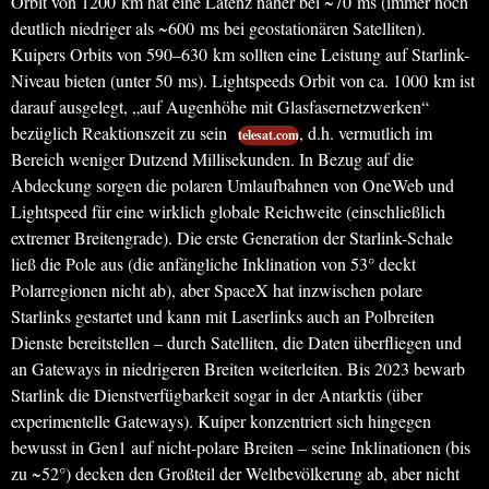
Orbit von 1200 km hat eine Latenz näher bei ~70 ms (immer noch
deutlich niedriger als ~600 ms bei geostationären Satelliten).
Kuipers Orbits von 590–630 km sollten eine Leistung auf Starlink-
Niveau bieten (unter 50 ms). Lightspeeds Orbit von ca. 1000 km ist
darauf ausgelegt, „auf Augenhöhe mit Glasfasernetzwerken“
bezüglich Reaktionszeit zu sein
, d.h. vermutlich im
telesat.com
Bereich weniger Dutzend Millisekunden. In Bezug auf die
Abdeckung sorgen die polaren Umlaufbahnen von OneWeb und
Lightspeed für eine wirklich globale Reichweite (einschließlich
extremer Breitengrade). Die erste Generation der Starlink-Schale
ließ die Pole aus (die anfängliche Inklination von 53° deckt
Polarregionen nicht ab), aber SpaceX hat inzwischen polare
Starlinks gestartet und kann mit Laserlinks auch an Polbreiten
Dienste bereitstellen – durch Satelliten, die Daten überfliegen und
an Gateways in niedrigeren Breiten weiterleiten. Bis 2023 bewarb
Starlink die Dienstverfügbarkeit sogar in der Antarktis (über
experimentelle Gateways). Kuiper konzentriert sich hingegen
bewusst in Gen1 auf nicht-polare Breiten – seine Inklinationen (bis
zu ~52°) decken den Großteil der Weltbevölkerung ab, aber nicht