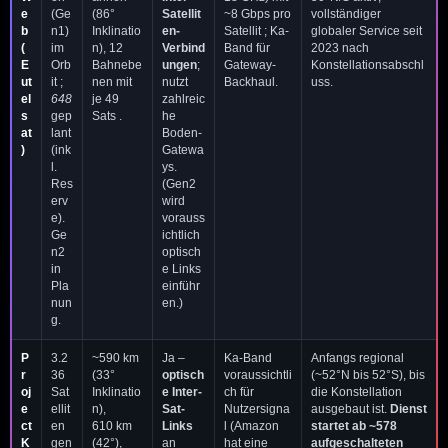
e
(Ge
(86°
Satellit
~8 Gbps pro
vollständiger
b
n1)
Inklinatio
en-
Satellit ; Ka-
globaler Service seit
(
im
n), 12
Verbind
Band für
2023 nach
E
Orb
Bahnebe
ungen
;
Gateway-
Konstellationsabschl
ut
it ;
nen mit
nutzt
Backhaul.
uss.
el
648
je 49
zahlreic
s
gep
Sats .
he
at
lant
Boden-
)
(ink
Gatewa
l.
ys.
Res
(Gen2
erv
wird
e).
vorauss
Ge
ichtlich
n2
optisch
in
e Links
Pla
einführ
nun
en.)
g.
P
3.2
~590 km
Ja –
Ka-Band
Anfangs regional
r
36
(33°
optisch
voraussichtli
(~52°N bis 52°S), bis
oj
Sat
Inklinatio
e Inter-
ch für
die Konstellation
e
ellit
n),
Sat-
Nutzersigna
ausgebaut ist.
Dienst
ct
en
610 km
Links
l (Amazon
startet ab ~578
K
gen
(42°),
an
hat eine
aufgeschalteten