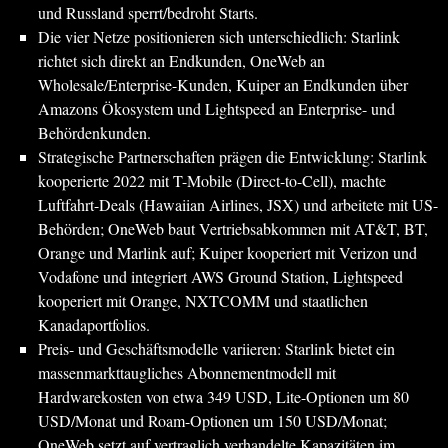
und Russland sperrt/bedroht Starts.
Die vier Netze positionieren sich unterschiedlich: Starlink
richtet sich direkt an Endkunden, OneWeb an
Wholesale/Enterprise-Kunden, Kuiper an Endkunden über
Amazons Ökosystem und Lightspeed an Enterprise- und
Behördenkunden.
Strategische Partnerschaften prägen die Entwicklung: Starlink
kooperierte 2022 mit T-Mobile (Direct-to-Cell), machte
Luftfahrt-Deals (Hawaiian Airlines, JSX) und arbeitete mit US-
Behörden; OneWeb baut Vertriebsabkommen mit AT&T, BT,
Orange und Marlink auf; Kuiper kooperiert mit Verizon und
Vodafone und integriert AWS Ground Station, Lightspeed
kooperiert mit Orange, NXTCOMM und staatlichen
Kanadaportfolios.
Preis- und Geschäftsmodelle variieren: Starlink bietet ein
massenmarkttaugliches Abonnementmodell mit
Hardwarekosten von etwa 349 USD, Lite-Optionen um 80
USD/Monat und Roam-Optionen um 150 USD/Monat;
OneWeb setzt auf vertraglich verhandelte Kapazitäten im