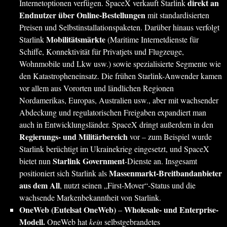
direkt an
Internetoptionen verfügen. SpaceX verkauft Starlink
Endnutzer über Online-Bestellungen
mit standardisierten
Preisen und Selbstinstallationspaketen. Darüber hinaus verfolgt
Mobilitätsmärkte
Starlink
(Maritime Internetdienste für
Schiffe, Konnektivität für Privatjets und Flugzeuge,
Wohnmobile und Lkw usw.) sowie spezialisierte Segmente wie
den Katastropheneinsatz. Die frühen Starlink-Anwender kamen
vor allem aus Vororten und ländlichen Regionen
Nordamerikas, Europas, Australien usw., aber mit wachsender
Abdeckung und regulatorischen Freigaben expandiert man
auch in Entwicklungsländer. SpaceX dringt außerdem in den
Regierungs- und Militärbereich
vor – zum Beispiel wurde
Starlink berüchtigt im Ukrainekrieg eingesetzt, und SpaceX
Starlink Government
bietet nun
-Dienste an. Insgesamt
Massenmarkt-Breitbandanbieter
positioniert sich Starlink als
aus dem All
, nutzt seinen „First-Mover“-Status und die
wachsende Markenbekanntheit von Starlink.
OneWeb (Eutelsat OneWeb)
Wholesale- und Enterprise-
–
Modell.
OneWeb hat
kein
selbstgebrandetes