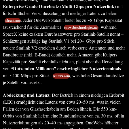
Enterprise-Grade-Durchsatz (Multi-Gbps pro Nutzerlink)
mit
fortschrittlicher Verschlüsselung und niedriger Latenz zu liefern
. Jeder OneWeb-Satellit bietet bis zu ~8 Gbps Kapazität
telesat.com
(ausreichend für die Zielmärkte)
, während
onewebtechnologies.net
SpaceX keine exakten Durchsatzwerte pro Starlink-Satellit nennt –
Schätzungen zufolge lag Starlink V1 bei 20+ Gbps pro Stück,
neuere Starlink V2 erreichen durch verbesserte Antennen und mehr
Bandbreite (inkl. E-Band) deutlich mehr. Amazon gibt Kuipers
Kapazität pro Satellit ebenfalls nicht an, plant aber die Herstellung
“Dutzenden Millionen” erschwinglicher Nutzerterminals
von
mit ~400 Mbps pro Stück
, was hohe Gesamtdurchsätze
reuters.com
je Satellit voraussetzt.
Abdeckung und Latenz:
Der Betrieb in einem niedrigen Erdorbit
(LEO) ermöglicht eine Latenz von etwa 20–50 ms, was in vielen
Fällen der von Glasfaserkabeln am Boden ähnelt. Die 550 km-
Orbits von Starlink liefern eine Rundumlatenz von ca. 30 ms, oft in
Nutzererfahrungen als 20–40 ms angegeben. OneWebs höherer