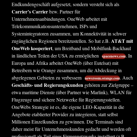
Endkundengeschäft aufgesetzt, sondern versteht sich als
Carrier’s Carrier
bzw. Partner für
Unternehmensanbindungen. OneWeb arbeitet mit
Telekommunikationsunternehmen, ISPs und
Systemintegratoren zusammen, um Konnektivität in schwer
AT&T mit
zugänglichen Regionen bereitzustellen. So hat z.B.
OneWeb kooperiert
, um Breitband und Mobilfunk-Backhaul
in ländlichen Teilen der USA zu ermöglichen
. In
spacenews.com
Europa und Afrika arbeitet OneWeb (über Eutelsat) mit
Betreibern wie Orange zusammen, um die Abdeckung in
abgelegenen Gebieten zu verbessern
. Auch
newsroom.orange.com
Geschäfts- und Regierungskunden
gehören zur Zielgruppe –
etwa maritime Dienste (über Partner wie Marlink), WLAN für
Flugzeuge und sichere Netzwerke für Regierungsstellen.
OneWebs Strategie ist es, die eigene LEO-Kapazität in die
Angebote etablierter Provider zu integrieren, statt selbst
Millionen Einzelkunden zu gewinnen. Die Terminals sind
daher meist für Unternehmenskunden gedacht und werden oft
professionell als Teil eines Firmennetzwerks installiert (z.B.