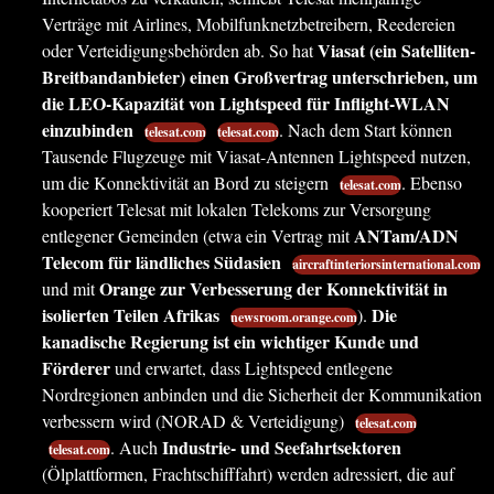
Verträge mit Airlines, Mobilfunknetzbetreibern, Reedereien
Viasat (ein Satelliten-
oder Verteidigungsbehörden ab. So hat
Breitbandanbieter) einen Großvertrag unterschrieben, um
die LEO-Kapazität von Lightspeed für Inflight-WLAN
einzubinden
. Nach dem Start können
telesat.com
telesat.com
Tausende Flugzeuge mit Viasat-Antennen Lightspeed nutzen,
um die Konnektivität an Bord zu steigern
. Ebenso
telesat.com
kooperiert Telesat mit lokalen Telekoms zur Versorgung
ANTam/ADN
entlegener Gemeinden (etwa ein Vertrag mit
Telecom für ländliches Südasien
aircraftinteriorsinternational.com
Orange zur Verbesserung der Konnektivität in
und mit
isolierten Teilen Afrikas
Die
).
newsroom.orange.com
kanadische Regierung ist ein wichtiger Kunde und
Förderer
und erwartet, dass Lightspeed entlegene
Nordregionen anbinden und die Sicherheit der Kommunikation
verbessern wird (NORAD & Verteidigung)
telesat.com
Industrie- und Seefahrtsektoren
. Auch
telesat.com
(Ölplattformen, Frachtschifffahrt) werden adressiert, die auf