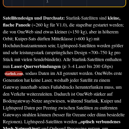
).
Satellitendesign und Durchsatz:
kleine,
Starlink-Satelliten sind
flache Paneele
(~260 kg für V1.0), die stapelbar gestartet werden;
die von OneWeb sind etwas kleiner (~150 kg), aber in höherem
Orbit; Kuiper-Sats dürften Mittelklasse (~600 kg) mit
Hochdurchsatzantennen sein; Lightspeed-Satelliten werden größer
und sehr leistungsstark (ursprüngliches Design ~700–750 kg pro
Stück mit vielen Sendebündeln). Alle Starlink-Satelliten enthalten
Laser-Querverbindungen
nun
(je 3–4 Laser bis 200 Gbps)
, sodass Daten im All geroutet werden. OneWebs erste
starlink.com
Generation hat keine Laser, weshalb jeder Satellit zu einem
Gateway innerhalb seines Fußabdrucks herunterfunken muss, um
den Verkehr weiterzuleiten. Dadurch ist OneWeb stärker auf
Bodengateway-Netze angewiesen, während Starlink, Kuiper und
Lightspeed Daten per Peering zwischen Satelliten zu entfernten
Gateways strahlen können (besser für Ozeane oder dünn besiedelte
„optisch verbundenes
Regionen). Lightspeed-Satelliten werden
Mesh-Networking“
und Onboard-Processing nutzen, um