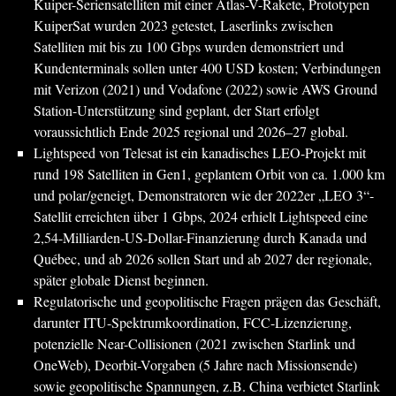
Kuiper-Seriensatelliten mit einer Atlas-V-Rakete, Prototypen
KuiperSat wurden 2023 getestet, Laserlinks zwischen
Satelliten mit bis zu 100 Gbps wurden demonstriert und
Kundenterminals sollen unter 400 USD kosten; Verbindungen
mit Verizon (2021) und Vodafone (2022) sowie AWS Ground
Station-Unterstützung sind geplant, der Start erfolgt
voraussichtlich Ende 2025 regional und 2026–27 global.
Lightspeed von Telesat ist ein kanadisches LEO-Projekt mit
rund 198 Satelliten in Gen1, geplantem Orbit von ca. 1.000 km
und polar/geneigt, Demonstratoren wie der 2022er „LEO 3“-
Satellit erreichten über 1 Gbps, 2024 erhielt Lightspeed eine
2,54-Milliarden-US-Dollar-Finanzierung durch Kanada und
Québec, und ab 2026 sollen Start und ab 2027 der regionale,
später globale Dienst beginnen.
Regulatorische und geopolitische Fragen prägen das Geschäft,
darunter ITU-Spektrumkoordination, FCC-Lizenzierung,
potenzielle Near-Collisionen (2021 zwischen Starlink und
OneWeb), Deorbit-Vorgaben (5 Jahre nach Missionsende)
sowie geopolitische Spannungen, z.B. China verbietet Starlink