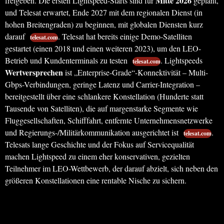
Mitte 2026
freigeben. Die ersten Lightspeed-Starts sind für
geplant,
und Telesat erwartet, Ende 2027 mit dem regionalen Dienst (in
hohen Breitengraden) zu beginnen, mit globalen Diensten kurz
darauf
. Telesat hat bereits einige Demo-Satelliten
telesat.com
gestartet (einen 2018 und einen weiteren 2023), um den LEO-
Betrieb und Kundenterminals zu testen
. Lightspeeds
telesat.com
Wertversprechen
ist „Enterprise-Grade“-Konnektivität – Multi-
Gbps-Verbindungen, geringe Latenz und Carrier-Integration –
bereitgestellt über eine schlankere Konstellation (Hunderte statt
Tausende von Satelliten), die auf margenstarke Segmente wie
Fluggesellschaften, Schifffahrt, entfernte Unternehmensnetzwerke
und Regierungs-/Militärkommunikation ausgerichtet ist
.
telesat.com
Telesats lange Geschichte und der Fokus auf Servicequalität
machen Lightspeed zu einem eher konservativen, gezielten
Teilnehmer im LEO-Wettbewerb, der darauf abzielt, sich neben den
größeren Konstellationen eine rentable Nische zu sichern.