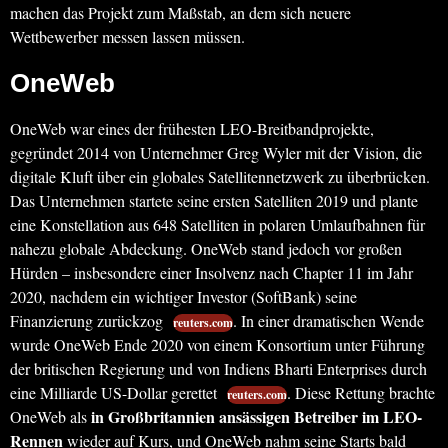
machen das Projekt zum Maßstab, an dem sich neuere
Wettbewerber messen lassen müssen.
OneWeb
OneWeb war eines der frühesten LEO-Breitbandprojekte,
gegründet 2014 von Unternehmer Greg Wyler mit der Vision, die
digitale Kluft über ein globales Satellitennetzwerk zu überbrücken.
Das Unternehmen startete seine ersten Satelliten 2019 und plante
eine Konstellation aus 648 Satelliten in polaren Umlaufbahnen für
nahezu globale Abdeckung. OneWeb stand jedoch vor großen
Hürden – insbesondere einer Insolvenz nach Chapter 11 im Jahr
2020, nachdem ein wichtiger Investor (SoftBank) seine
Finanzierung zurückzog
. In einer dramatischen Wende
reuters.com
wurde OneWeb Ende 2020 von einem Konsortium unter Führung
der britischen Regierung und von Indiens Bharti Enterprises durch
eine Milliarde US-Dollar gerettet
. Diese Rettung brachte
reuters.com
in Großbritannien ansässigen Betreiber im LEO-
OneWeb als
Rennen
wieder auf Kurs, und OneWeb nahm seine Starts bald