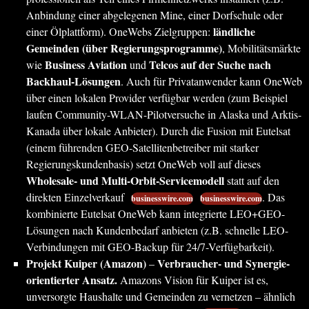
Anbindung einer abgelegenen Mine, einer Dorfschule oder
ländliche
einer Ölplattform). OneWebs Zielgruppen:
Gemeinden (über Regierungsprogramme)
, Mobilitätsmärkte
Business Aviation
Telcos auf der Suche nach
wie
und
Backhaul-Lösungen
. Auch für Privatanwender kann OneWeb
über einen lokalen Provider verfügbar werden (zum Beispiel
laufen Community-WLAN-Pilotversuche in Alaska und Arktis-
Kanada über lokale Anbieter). Durch die Fusion mit Eutelsat
(einem führenden GEO-Satellitenbetreiber mit starker
Regierungskundenbasis) setzt OneWeb voll auf dieses
Wholesale- und Multi-Orbit-Servicemodell
statt auf den
direkten Einzelverkauf
. Das
businesswire.com
businesswire.com
kombinierte Eutelsat OneWeb kann integrierte LEO+GEO-
Lösungen nach Kundenbedarf anbieten (z.B. schnelle LEO-
Verbindungen mit GEO-Backup für 24/7-Verfügbarkeit).
Projekt Kuiper (Amazon)
Verbraucher- und Synergie-
–
orientierter Ansatz.
Amazons Vision für Kuiper ist es,
unversorgte Haushalte und Gemeinden zu vernetzen ‒ ähnlich