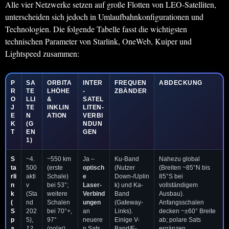
Alle vier Netzwerke setzen auf große Flotten von LEO-Satelliten,
unterscheiden sich jedoch in Umlaufbahnkonfigurationen und
Technologien. Die folgende Tabelle fasst die wichtigsten
technischen Parameter von Starlink, OneWeb, Kuiper und
Lightspeed zusammen:
P
SA
ORBITA
INTER
FREQUEN
ABDECKUNG
R
TE
LHÖHE
-
ZBÄNDER
O
LLI
&
SATEL
J
TE
INKLIN
LITEN-
E
N
ATION
VERBI
K
(G
NDUN
T
EN
GEN
1)
S
~4.
~550 km
Ja –
Ku-Band
Nahezu global
ta
500
(erste
optisch
(Nutzer
(Breiten ~85°N bis
rli
akti
Schale)
e
Down-/Uplin
85°S bei
n
v
bei 53°;
Laser-
k) und Ka-
vollständigem
k
(Sta
weitere
Verbind
Band
Ausbau).
(
nd
Schalen
ungen
(Gateway-
Anfangsschalen
S
202
bei 70°+,
an
Links).
decken ~±60° Breite
p
5),
97°
neuere
Einige V-
ab; polare Sats
a
12.
(polar)
n Sats
Band/E-
ergänzen