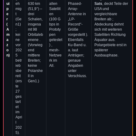
ui
eh
630 km
allen
Phased-
Sats
, deckt Teile der
p
mig
(51,9°) –
Satellit
Array-
USA und
e
t
drei
en
Antenne in
vergleichbare
r
(Ge
Schalen,
(100 G
„LP-
Breiten ab ;
(
n1)
insgesa
bps in
Record“-
Abdeckung dehnt
A
;
mt 98
Prototy
Größe
sich mit weiteren
m
kei
Orbitaleb
pen
vorgestellt ).
Satelliten Richtung
a
ne
enene .
getestet
Ebenfalls
Äquator aus.
z
vor
(Vorwieg
) ,
Ku-Band u.
Polargebiete erst in
o
202
end
mesh-
a. laut
späterer
n)
5
mittlere
Netzwe
Anträgen;
Ausbauphase.
betr
Breiten;
rk im
genaue
ieb
keine
All.
Angaben
sbe
Polarshe
unter
reit
ll in
Verschluss.
(ers
Gen1.)
te
27
ges
tart
et
im
Apri
l
202
5).