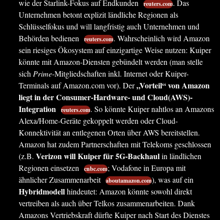
wie der Starlink-Fokus auf Endkunden
. Das
reuters.com
Unternehmen betont explizit ländliche Regionen als
Schlüsselfokus und will langfristig auch Unternehmen und
Behörden bedienen
. Wahrscheinlich wird Amazon
reuters.com
sein riesiges Ökosystem auf einzigartige Weise nutzen: Kuiper
könnte mit Amazon-Diensten gebündelt werden (man stelle
sich
Prime
-Mitgliedschaften inkl. Internet oder Kuiper-
„Vorteil“ von Amazon
Terminals auf Amazon.com vor). Der
liegt in der Consumer-Hardware- und Cloud(AWS)-
Integration
. So könnte Kuiper nahtlos an Amazons
reuters.com
Alexa/Home-Geräte gekoppelt werden oder Cloud-
Konnektivität an entlegenen Orten über AWS bereitstellen.
Amazon hat zudem Partnerschaften mit Telekoms geschlossen
Verizon will Kuiper für 5G-Backhaul
(z.B.
in ländlichen
Regionen einsetzen
; Vodafone in Europa mit
cnbc.com
ähnlicher Zusammenarbeit
), was auf ein
aboutamazon.com
Hybridmodell
hindeutet: Amazon könnte sowohl direkt
vertreiben als auch über Telkos zusammenarbeiten. Dank
Amazons Vertriebskraft dürfte Kuiper nach Start des Dienstes