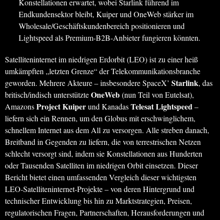
Konstellationen erwartet, wobei Starlink führend im
Endkundensektor bleibt, Kuiper und OneWeb stärker im
Wholesale/Geschäftskundenbereich positionieren und
Lightspeed als Premium-B2B-Anbieter fungieren könnten.
Satelliteninternet im niedrigen Erdorbit (LEO) ist zu einer heiß
umkämpften „letzten Grenze“ der Telekommunikationsbranche
Starlink
geworden. Mehrere Akteure – insbesondere SpaceX’
, das
OneWeb
britisch/indisch unterstützte
(nun Teil von Eutelsat),
Project Kuiper
Telesat Lightspeed
Amazons
und Kanadas
–
liefern sich ein Rennen, um den Globus mit erschwinglichem,
schnellem Internet aus dem All zu versorgen. Alle streben danach,
Breitband in Gegenden zu liefern, die von terrestrischen Netzen
schlecht versorgt sind, indem sie Konstellationen aus Hunderten
oder Tausenden Satelliten im niedrigen Orbit einsetzen. Dieser
Bericht bietet einen umfassenden Vergleich dieser wichtigsten
LEO-Satelliteninternet-Projekte – von deren Hintergrund und
technischer Entwicklung bis hin zu Marktstrategien, Preisen,
regulatorischen Fragen, Partnerschaften, Herausforderungen und