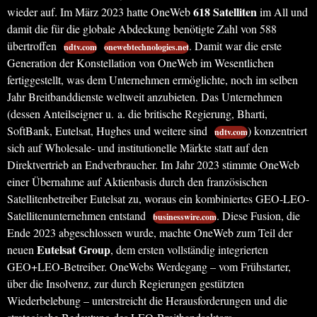
618 Satelliten
wieder auf. Im März 2023 hatte OneWeb
im All und
damit die für die globale Abdeckung benötigte Zahl von 588
übertroffen
. Damit war die erste
ndtv.com
onewebtechnologies.net
Generation der Konstellation von OneWeb im Wesentlichen
fertiggestellt, was dem Unternehmen ermöglichte, noch im selben
Jahr Breitbanddienste weltweit anzubieten. Das Unternehmen
(dessen Anteilseigner u. a. die britische Regierung, Bharti,
SoftBank, Eutelsat, Hughes und weitere sind
) konzentriert
ndtv.com
sich auf Wholesale- und institutionelle Märkte statt auf den
Direktvertrieb an Endverbraucher. Im Jahr 2023 stimmte OneWeb
einer Übernahme auf Aktienbasis durch den französischen
Satellitenbetreiber Eutelsat zu, woraus ein kombiniertes GEO-LEO-
Satellitenunternehmen entstand
. Diese Fusion, die
businesswire.com
Ende 2023 abgeschlossen wurde, machte OneWeb zum Teil der
Eutelsat Group
neuen
, dem ersten vollständig integrierten
GEO+LEO-Betreiber. OneWebs Werdegang – vom Frühstarter,
über die Insolvenz, zur durch Regierungen gestützten
Wiederbelebung – unterstreicht die Herausforderungen und die