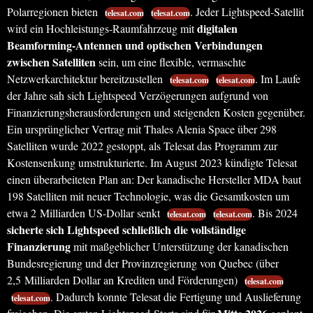
Polarregionen bieten
. Jeder Lightspeed-Satellit
telesat.com
telesat.com
digitalen
wird ein Hochleistungs-Raumfahrzeug mit
Beamforming-Antennen und optischen Verbindungen
zwischen Satelliten
sein, um eine flexible, vermaschte
Netzwerkarchitektur bereitzustellen
. Im Laufe
telesat.com
telesat.com
der Jahre sah sich Lightspeed Verzögerungen aufgrund von
Finanzierungsherausforderungen und steigenden Kosten gegenüber.
Ein ursprünglicher Vertrag mit Thales Alenia Space über 298
Satelliten wurde 2022 gestoppt, als Telesat das Programm zur
Kostensenkung umstrukturierte. Im August 2023 kündigte Telesat
einen überarbeiteten Plan an: Der kanadische Hersteller MDA baut
198 Satelliten mit neuer Technologie, was die Gesamtkosten um
etwa 2 Milliarden US-Dollar senkt
. Bis 2024
telesat.com
telesat.com
sicherte sich Lightspeed schließlich die vollständige
Finanzierung
mit maßgeblicher Unterstützung der kanadischen
Bundesregierung und der Provinzregierung von Quebec (über
2,5 Milliarden Dollar an Krediten und Förderungen)
telesat.com
. Dadurch konnte Telesat die Fertigung und Auslieferung
telesat.com