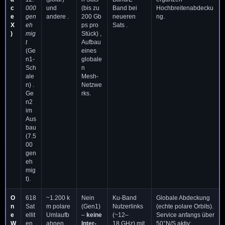
c
000
und
(bis zu
Band bei
Hochbreitenabdecku
e
gen
andere .
200 Gb
neueren
ng.
X
eh
ps pro
Sats .
)
mig
Stück) ,
t
Aufbau
(Ge
eines
n1-
globale
Sch
n
ale
Mesh-
n) .
Netzwe
Ge
rks.
n2
im
Aus
bau
(7.5
00
gen
eh
mig
t).
O
618
~1.200 k
Nein
Ku-Band
Globale Abdeckung
n
Sat
m polare
(Gen1)
Nutzerlinks
(echte polare Orbits).
e
ellit
Umlaufb
–
keine
(~12–
Service anfangs über
W
en
ahnen
Inter-
18 GHz) mit
50°N/S aktiv;