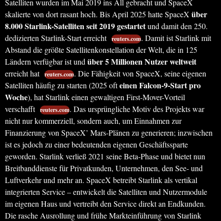
Satelliten wurden im Mai 2019 ins All gebracht und SpaceX
über
skalierte von dort rasant hoch. Bis April 2025 hatte SpaceX
8.000 Starlink-Satelliten seit 2019 gestartet
und damit den 250.
dedizierten Starlink-Start erreicht
. Damit ist Starlink mit
reuters.com
Abstand die größte Satellitenkonstellation der Welt, die in 125
über 5 Millionen Nutzer weltweit
Ländern verfügbar ist und
erreicht hat
. Die Fähigkeit von SpaceX, seine eigenen
reuters.com
einen Falcon-9-Start pro
Satelliten häufig zu starten (2025 oft
Woche
), hat Starlink einen gewaltigen First-Mover-Vorteil
verschafft
. Das ursprüngliche Motiv des Projekts war
reuters.com
nicht nur kommerziell, sondern auch, um Einnahmen zur
Finanzierung von SpaceX’ Mars-Plänen zu generieren; inzwischen
ist es jedoch zu einer bedeutenden eigenen Geschäftssparte
geworden. Starlink verließ 2021 seine Beta-Phase und bietet nun
Breitbanddienste für Privatkunden, Unternehmen, den See- und
Luftverkehr und mehr an. SpaceX betreibt Starlink als vertikal
integrierten Service – entwickelt die Satelliten und Nutzermodule
im eigenen Haus und vertreibt den Service direkt an Endkunden.
Die rasche Ausrollung und frühe Markteinführung von Starlink