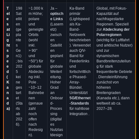
T
198
~1.000 k
Ja –
Ka-Band
Global, mit Fokus-
el
Sat
m Höhe;
optisch
primär
Kapazität auf
e
ellit
polare
e Links
(Lightspeed
nachfragestarke
s
en
und
(Lasern
als Ka-
Regionen. Speziell
at
(ge
geneigte
etz)
Band-
zur
Abdeckung der
Li
pla
Orbits
zwisch
Netzwerk
Polarregionen
g
nte
(wohl
en
beschrieben
(wichtig für Luftfahrt
ht
s
inkl.
Satellit
). Verwendet
und arktische Nutzer)
s
Ge
> 90°
en
auch Q/V-
und zur
p
n1)
und
geplant
Band für
dynamischen
e
; bis
~50°) für
für
Feederlinks
Bandbreitenzuteilun
e
202
globale
globale
und
g für stark
d
5
Abdecku
Weiterl
fortschrittlich
frequentierte Gebiete
(
kei
ng inkl.
eitung.
e Phased-
. Diensteinführung
K
ne
Pole .
Hoher
Array-
zunächst von
a
ges
~10–12
Grad
Bündel.
höheren
n
tart
Bahnebe
an
Unterstützt
Breitengraden
a
et
nen
Onboar
5G/Ethernet
(Kanada etc.), dann
d
(Sta
(genaue
d-
-Standards
weltweit ab ca.
a)
rts
zahl
Proces
für nahtlose
2027–28.
ab
noch
sing
Integration .
202
offen
(digital
6).
nach
es
Redesig
Nutzlas
n).
tdesign