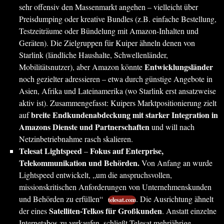
sehr offensiv den Massenmarkt angehen – vielleicht über
Preisdumping oder kreative Bundles (z.B. einfache Bestellung,
Testzeiträume oder Bündelung mit Amazon-Inhalten und
Geräten). Die Zielgruppen für Kuiper ähneln denen von
Starlink (ländliche Haushalte, Schwellenländer,
Entwicklungsländer
Mobilitätsnutzer), aber Amazon könnte
noch gezielter adressieren – etwa durch günstige Angebote in
Asien, Afrika und Lateinamerika (wo Starlink erst ansatzweise
aktiv ist). Zusammengefasst: Kuipers Marktpositionierung zielt
breite Endkundenabdeckung mit starker Integration in
auf
Amazons Dienste und Partnerschaften
und will nach
Netzinbetriebnahme rasch skalieren.
Telesat Lightspeed
Fokus auf Enterprise,
–
Telekommunikation und Behörden.
Von Anfang an wurde
Lightspeed entwickelt, „um die anspruchsvollen,
missionskritischen Anforderungen von Unternehmenskunden
und Behörden zu erfüllen“
. Die Ausrichtung ähnelt
telesat.com
Satelliten-Telkos für Großkunden
der eines
. Anstatt einzelne
Internetabos zu verkaufen, schließt Telesat mehrjährige