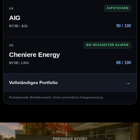
#4
AUFSTOCKEN
AIG
90 / 100
NYSE: AIG
#5
BEI RÜCKSETZER KAUFEN
Cheniere Energy
88 / 100
NYSE: LNG
→
Vollständiges Portfolio
Redaktionelle Modellauswahl. Keine persönliche Anlageberatung.
PREVIOUS STORY