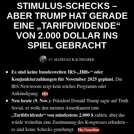
STIMULUS-SCHECKS –
ABER TRUMP HAT GERADE
EINE „TARIFDIVIDENDE“
VON 2.000 DOLLAR INS
SPIEL GEBRACHT
BY
MATEUSZ KACZMAREK
Es sind keine bundesweiten IRS-„Hilfs-“ oder
Konjunkturzahlungen für November 2025 geplant.
Die
IRS-Newsroom zeigt kein solches Programm oder
Ankündigung.
IRS
Neu heute (9. Nov.):
Präsident Donald Trump sagte auf Truth
Social, er wolle den meisten Amerikanern eine
„Tarifdividende“ von mindestens 2.000 $
zahlen, aber das
würde weiterhin eine Zustimmung des Kongresses erfordern –
es sind keine Schecks genehmigt.
The Guardian