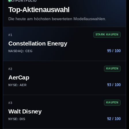
KI-PORTFOLIO
Top-Aktienauswahl
Die heute am höchsten bewerteten Modellauswahlen.
#1
STARK KAUFEN
Constellation Energy
95 / 100
NASDAQ: CEG
#2
KAUFEN
AerCap
93 / 100
NYSE: AER
#3
KAUFEN
Walt Disney
92 / 100
NYSE: DIS