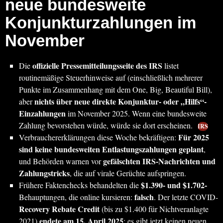
neue bundesweite
Konjunkturzahlungen im
November
offizielle Pressemitteilungsseite des IRS
Die
listet
routinemäßige Steuerhinweise auf (einschließlich mehrerer
Punkte im Zusammenhang mit dem One, Big, Beautiful Bill),
nichts über neue direkte Konjunktur- oder „Hilfs“-
aber
Einzahlungen
im November 2025. Wenn eine bundesweite
Zahlung bevorstehen würde, würde sie dort erscheinen.
IRS
Für 2025
Verbrauchererklärungen diese Woche bekräftigen:
sind keine bundesweiten Entlastungszahlungen geplant
,
gefälschten IRS-Nachrichten und
und Behörden warnen vor
Zahlungstricks
, die auf virale Gerüchte aufspringen.
$1.390- und $1.702-
Frühere Faktenchecks behandelten die
falsch
Behauptungen, die online kursieren:
. Der letzte COVID-
Recovery Rebate Credit
(bis zu $1.400 für Nichtveranlagte
endete am 15. April 2025
2021)
; es gibt jetzt keinen neuen