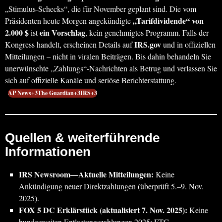
„Stimulus-Schecks“, die für November geplant sind. Die vom
„Tarifdividende“ von
Präsidenten heute Morgen angekündigte
2.000 $
ein Vorschlag
ist
, kein genehmigtes Programm. Falls der
IRS.gov
Kongress handelt, erscheinen Details auf
und in offiziellen
Mitteilungen – nicht in viralen Beiträgen. Bis dahin behandeln Sie
unerwünschte „Zahlungs“-Nachrichten als Betrug und verlassen Sie
sich auf offizielle Kanäle und seriöse Berichterstattung.
AP News+3The Guardian+3IRS+3
Quellen & weiterführende
Informationen
IRS Newsroom—Aktuelle Mitteilungen:
Keine
Ankündigung neuer Direktzahlungen (überprüft 5.–9. Nov.
2025).
FOX 5 DC Erklärstück (aktualisiert 7. Nov. 2025):
Keine
bundesweiten Entlastungszahlungen 2025; FTC-