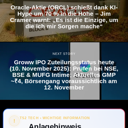
Oracle-Aktie (ORCL) schießt dank KI-
Hype um 70 % in die Höhe – Jim
Cramer warnt: „Es ist die Einzige, um
die ich mir Sorgen mache“
NEXT STORY
Groww IPO Zuteilungsstatus heute
(10. November 2025): Prüfen bei NSE,
BSE & MUFG Intime; Aktuelles GMP
~₹4, Börsengang voraussichtlich am
12. November
TS2 TECH • WICHTIGE INFORMATION
!
Anlagehinweis