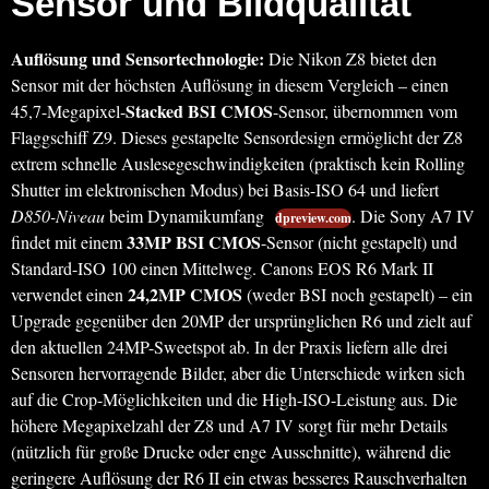
Sensor und Bildqualität
Auflösung und Sensortechnologie:
Die Nikon Z8 bietet den
Sensor mit der höchsten Auflösung in diesem Vergleich – einen
Stacked BSI CMOS
45,7-Megapixel-
-Sensor, übernommen vom
Flaggschiff Z9. Dieses gestapelte Sensordesign ermöglicht der Z8
extrem schnelle Auslesegeschwindigkeiten (praktisch kein Rolling
Shutter im elektronischen Modus) bei Basis-ISO 64 und liefert
D850-Niveau
beim Dynamikumfang
. Die Sony A7 IV
dpreview.com
33MP BSI CMOS
findet mit einem
-Sensor (nicht gestapelt) und
Standard-ISO 100 einen Mittelweg. Canons EOS R6 Mark II
24,2MP CMOS
verwendet einen
(weder BSI noch gestapelt) – ein
Upgrade gegenüber den 20MP der ursprünglichen R6 und zielt auf
den aktuellen 24MP-Sweetspot ab. In der Praxis liefern alle drei
Sensoren hervorragende Bilder, aber die Unterschiede wirken sich
auf die Crop-Möglichkeiten und die High-ISO-Leistung aus. Die
höhere Megapixelzahl der Z8 und A7 IV sorgt für mehr Details
(nützlich für große Drucke oder enge Ausschnitte), während die
geringere Auflösung der R6 II ein etwas besseres Rauschverhalten