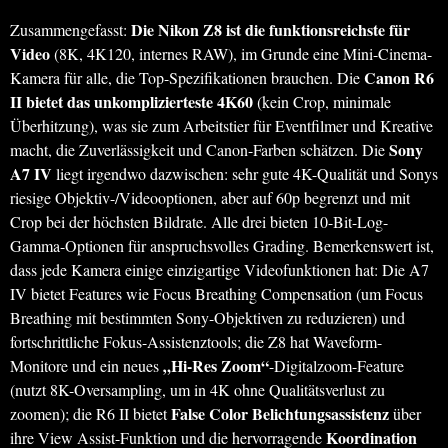
Die Nikon Z8 ist die funktionsreichste für
Zusammengefasst:
Video
(8K, 4K120, internes RAW), im Grunde eine Mini-Cinema-
Canon R6
Kamera für alle, die Top-Spezifikationen brauchen. Die
II bietet das unkomplizierteste 4K60
(kein Crop, minimale
Überhitzung), was sie zum Arbeitstier für Eventfilmer und Kreative
Sony
macht, die Zuverlässigkeit und Canon-Farben schätzen. Die
A7 IV
liegt irgendwo dazwischen: sehr gute 4K-Qualität und Sonys
riesige Objektiv-/Videooptionen, aber auf 60p begrenzt und mit
Crop bei der höchsten Bildrate. Alle drei bieten 10-Bit-Log-
Gamma-Optionen für anspruchsvolles Grading. Bemerkenswert ist,
dass jede Kamera einige einzigartige Videofunktionen hat: Die A7
IV bietet Features wie Focus Breathing Compensation (um Focus
Breathing mit bestimmten Sony-Objektiven zu reduzieren) und
fortschrittliche Fokus-Assistenztools; die Z8 hat Waveform-
„Hi-Res Zoom“
Monitore und ein neues
-Digitalzoom-Feature
(nutzt 8K-Oversampling, um in 4K ohne Qualitätsverlust zu
False Color Belichtungsassistenz
zoomen); die R6 II bietet
über
Koordination
ihre View Assist-Funktion und die hervorragende