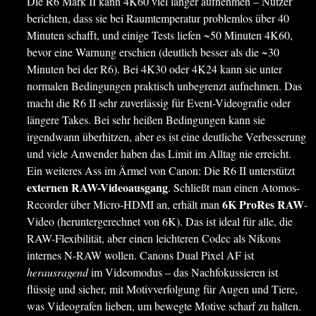
Die R6 Mark II kann 4K60 viel länger aufnehmen – Nutzer
berichten, dass sie bei Raumtemperatur problemlos über 40
Minuten schafft, und einige Tests liefen ~50 Minuten 4K60,
bevor eine Warnung erschien (deutlich besser als die ~30
Minuten bei der R6). Bei 4K30 oder 4K24 kann sie unter
normalen Bedingungen praktisch unbegrenzt aufnehmen. Das
macht die R6 II sehr zuverlässig für Event-Videografie oder
längere Takes. Bei sehr heißen Bedingungen kann sie
irgendwann überhitzen, aber es ist eine deutliche Verbesserung
und viele Anwender haben das Limit im Alltag nie erreicht.
Ein weiteres Ass im Ärmel von Canon: Die R6 II unterstützt
externen RAW-Videoausgang
. Schließt man einen Atomos-
6K ProRes RAW
Recorder über Micro-HDMI an, erhält man
-
Video (heruntergerechnet von 6K). Das ist ideal für alle, die
RAW-Flexibilität, aber einen leichteren Codec als Nikons
internes N-RAW wollen. Canons Dual Pixel AF ist
herausragend
im Videomodus – das Nachfokussieren ist
flüssig und sicher, mit Motivverfolgung für Augen und Tiere,
was Videografen lieben, um bewegte Motive scharf zu halten.