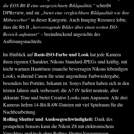
die EOS R6 II eine ausgezeichnete Bildqualität,“
schreibt
DPReview, und sie
„bietet eine vergleichbare Bildqualität wie ihre
Mitbewerber“
in dieser Kategorie. Auch Imaging Resource lobte,
dass die R6 II
„hervorragende Bilder über einen weiten ISO-
Bereich aufnimmt“
– beeindruckend angesichts des
Auflösungsnachteils.
Basis-ISO-Farbe und Look
Im Hinblick auf
hat jede Kamera
ihren eigenen Charakter. Nikons Standard-JPEGs sind kräftig, mit
leicht warmen Hauttönen (manche bevorzugen Nikons lebendigen
Look), während Canon für seine angenehme Farbwiedergabe,
besonders bei Porträts, bekannt ist. Sonys Farben haben sich in den
letzten Jahren stark verbessert; die A7 IV liefert neutrale, aber
akkurate Töne und bietet Creative Looks zum Anpassen. Alle drei
Kameras liefern 14-Bit-RAW-Dateien mit viel Spielraum für die
Nachbearbeitung.
Rolling Shutter und Auslesegeschwindigkeit:
Dank des
gestapelten Sensors kann die Nikon Z8 mit elektronischem
Verschluss praktisch ohne Rolling-Shutter-Verzerrungen