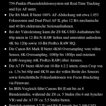
759-Punkte-Phasendetektionssystem mit Real-Time Tracking
und Eye AF nutzt.
Die R6 Mark II bietet 100% AF-Abdeckung mit etwa 1.053
Fokuszonen und Dual Pixel AF II, plus 12 B/s mechanische
und 40 B/s elektronische Serienaufnahmen.
Bei der Videoleistung kann die Z8 8K-UHD-Aufnahmen bis
60p intern in 12-Bit-N-RAW liefern und unterstützt außerdem
4K bis 120p sowie 10-Bit ProRes RAW HQ.
Die Canon R6 Mark II bietet 4K60 Oversampling vom vollen
Sensor, 6K-Oversampling, 1080p bis 180fps und externen
RAW-Ausgang (6K ProRes RAW) über Atomos.
Die A7 IV bietet 4K60 mit 10-Bit 4:2:2 intern, einen Crop von
ca. 1,5x bei 60p und 4K30 aus der vollen Breite des Sensors
sowie fortschrittliche Fokusfunktionen wie Focus Bracketing
via Firmware.
Im IBIS-Vergleich führt Canons R6 II mit bis zu 8
Blendenstufen, während die Z8 ca. 5 Stufen (bis 6 mit Synchro
VR) und die A7 IV ca. 5,5 Stufen bieten.
Preislich starteten A7 IV und R6 II jeweils bei 2.499 USD,