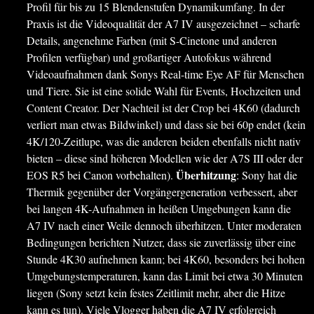
Profil für bis zu 15 Blendenstufen Dynamikumfang. In der
Praxis ist die Videoqualität der A7 IV ausgezeichnet – scharfe
Details, angenehme Farben (mit S-Cinetone und anderen
Profilen verfügbar) und großartiger Autofokus während
Videoaufnahmen dank Sonys Real-time Eye AF für Menschen
und Tiere. Sie ist eine solide Wahl für Events, Hochzeiten und
Content Creator. Der Nachteil ist der Crop bei 4K60 (dadurch
verliert man etwas Bildwinkel) und dass sie bei 60p endet (kein
4K/120-Zeitlupe, was die anderen beiden ebenfalls nicht nativ
bieten – diese sind höheren Modellen wie der A7S III oder der
Überhitzung
EOS R5 bei Canon vorbehalten).
: Sony hat die
Thermik gegenüber der Vorgängergeneration verbessert, aber
bei langen 4K-Aufnahmen in heißen Umgebungen kann die
A7 IV nach einer Weile dennoch überhitzen. Unter moderaten
Bedingungen berichten Nutzer, dass sie zuverlässig über eine
Stunde 4K30 aufnehmen kann; bei 4K60, besonders bei hohen
Umgebungstemperaturen, kann das Limit bei etwa 30 Minuten
liegen (Sony setzt kein festes Zeitlimit mehr, aber die Hitze
kann es tun). Viele Vlogger haben die A7 IV erfolgreich