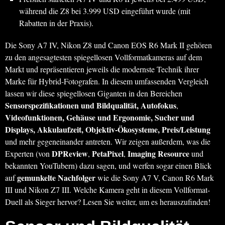
während die Z8 bei 3.999 USD eingeführt wurde (mit
Rabatten in der Praxis).
Die Sony A7 IV, Nikon Z8 und Canon EOS R6 Mark II gehören
zu den angesagtesten spiegellosen Vollformatkameras auf dem
Markt und repräsentieren jeweils die modernste Technik ihrer
Marke für Hybrid-Fotografen. In diesem umfassenden Vergleich
lassen wir diese spiegellosen Giganten in den Bereichen
Sensorspezifikationen und Bildqualität, Autofokus
,
Videofunktionen, Gehäuse und Ergonomie, Sucher und
Displays, Akkulaufzeit, Objektiv-Ökosysteme, Preis/Leistung
und mehr gegeneinander antreten. Wir zeigen außerdem, was die
DPReview
PetaPixel
Imaging Resource
Experten (von
,
,
und
bekannten YouTubern) dazu sagen, und werfen sogar einen Blick
gemunkelte Nachfolger
auf
wie die Sony A7 V, Canon R6 Mark
III und Nikon Z7 III. Welche Kamera geht in diesem Vollformat-
Duell als Sieger hervor? Lesen Sie weiter, um es herauszufinden!