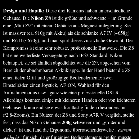
Design und Haptik:
Diese drei Kameras haben unterschiedliche
Nikon Z8
Gehäuse. Die
ist die größte und schwerste – im Grunde
eine „Mini Z9“ mit einem Gehäuse aus Magnesiumlegierung. Sie
ist massiver (ca. 910g mit Akku) als die schlanke A7 IV (~658g)
und R6 II (~670g), und man spürt dieses zusätzliche Gewicht. Der
Kompromiss ist eine sehr robuste, professionelle Bauweise. Die Z8
hat eine wetterfeste Versiegelung nach IP52-Standard; Nikon
behauptet, sie sei ähnlich abgedichtet wie die Z9, abgesehen vom
Bereich der abnehmbaren Akkuklappe. In der Hand bietet die Z8
einen tiefen Griff und großzügige Bedienelemente: zwei
Einstellräder, einen Joystick, AF-ON, Wahlrad für den
Aufnahmemodus usw., ganz wie eine professionelle DSLR.
Allerdings könnten einige mit kleineren Händen oder von leichteren
Gehäusen kommend sie etwas frontlastig finden (besonders mit
f/2.8-Zooms). Ein Nutzer, der Z8 und Sony A7R V verglich, stellte
200g schwerer
fest, dass das Nikon-Gehäuse
und „größer und
dicker“ ist und fand die Ergonomie überraschenderweise
„extrem
schlecht“
für sich, da er für einige Bedienelemente greifen musste