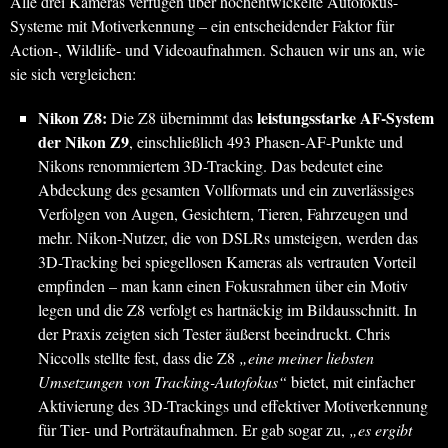
Alle drei Kameras verfügen über hochentwickelte Autofokus-
Systeme mit Motiverkennung – ein entscheidender Faktor für
Action-, Wildlife- und Videoaufnahmen. Schauen wir uns an, wie
sie sich vergleichen:
Nikon Z8:
leistungsstarke AF-System
Die Z8 übernimmt das
der Nikon Z9
, einschließlich 493 Phasen-AF-Punkte und
Nikons renommiertem 3D-Tracking. Das bedeutet eine
Abdeckung des gesamten Vollformats und ein zuverlässiges
Verfolgen von Augen, Gesichtern, Tieren, Fahrzeugen und
mehr. Nikon-Nutzer, die von DSLRs umsteigen, werden das
3D-Tracking bei spiegellosen Kameras als vertrauten Vorteil
empfinden – man kann einen Fokusrahmen über ein Motiv
legen und die Z8 verfolgt es hartnäckig im Bildausschnitt. In
der Praxis zeigten sich Tester äußerst beeindruckt. Chris
Niccolls stellte fest, dass die Z8
„eine meiner liebsten
Umsetzungen von Tracking-Autofokus“
bietet, mit einfacher
Aktivierung des 3D-Trackings und effektiver Motiverkennung
für Tier- und Porträtaufnahmen. Er gab sogar zu,
„es ergibt