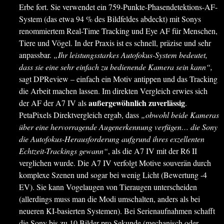
Erbe fort. Sie verwendet ein 759-Punkte-Phasendetektions-AF-
System (das etwa 94 % des Bildfeldes abdeckt) mit Sonys
renommiertem Real-Time Tracking und Eye AF für Menschen,
Tiere und Vögel. In der Praxis ist es schnell, präzise und sehr
anpassbar.
„Ihr leistungsstarkes Autofokus-System bedeutet,
dass sie eine sehr einfach zu bedienende Kamera sein kann“,
sagt DPReview – einfach ein Motiv antippen und das Tracking
die Arbeit machen lassen. Im direkten Vergleich erwies sich
außergewöhnlich zuverlässig
der AF der A7 IV als
.
PetaPixels Direktvergleich ergab, dass
„obwohl beide Kameras
über eine hervorragende Augenerkennung verfügen… die Sony
die Autofokus-Herausforderung aufgrund ihres exzellenten
Echtzeit-Trackings gewann“
, als die A7 IV mit der R6 II
verglichen wurde. Die A7 IV verfolgt Motive souverän durch
komplexe Szenen und sogar bei wenig Licht (Bewertung -4
EV). Sie kann Vogelaugen von Tieraugen unterscheiden
(allerdings muss man die Modi umschalten, anders als bei
neueren KI-basierten Systemen). Bei Serienaufnahmen schafft
die Sony bis zu 10 Bilder pro Sekunde (mechanisch oder