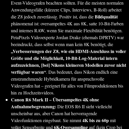
Event-Videografen beachten sollten. Für die meisten normalen
Anwendungsfälle (kürzere Clips, Interviews, B-Roll) arbeitet
Bildqualität
die Z8 jedoch zuverlässig. Positiv ist, dass die
phänomenal ist: oversampeltes 4K aus 8K, satte 10-Bit-Farben
und internes RAW, wenn Sie maximale Flexibilität benötigen.
PetaPixels Videoexperte Jordan Drake (ehemals DPRTV) war
beeindruckt, dass selbst wenn man kein 8K benötigt, die
„Verbesserungen der Z8, wie ein HDMI-Anschluss in voller
Größe und die Möglichkeit, 10-Bit-Log-Material intern
aufzuzeichnen, [bei] Nikons kleineren Modellen zuvor nicht
verfügbar waren“
. Das bedeutet, dass Nikon endlich eine
ernstzunehmende Hybridkamera für anspruchsvolle
Videografen hat – geeignet für alles von Filmproduktionen bis
hin zu Hochzeitsvideos.
Canon R6 Mark II – Übersampeltes 4K ohne
Aufnahmebegrenzung:
Die EOS R6 II sieht vielleicht
unscheinbar aus, aber Canon hat hervorragende
4K bis zu 60p
Videofunktionen eingebaut. Sie nimmt
mit
6K-Oversampling
voller Sensorbreite und
auf (kein Crop bei