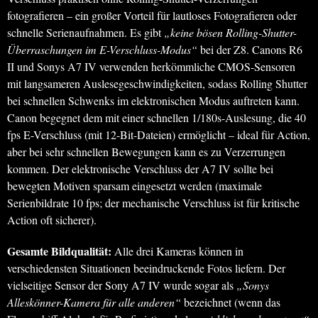
fotografieren – ein großer Vorteil für lautloses Fotografieren oder
schnelle Serienaufnahmen. Es gibt
„keine bösen Rolling-Shutter-
Überraschungen im E-Verschluss-Modus“
bei der Z8. Canons R6
II und Sonys A7 IV verwenden herkömmliche CMOS-Sensoren
mit langsameren Auslesegeschwindigkeiten, sodass Rolling Shutter
bei schnellen Schwenks im elektronischen Modus auftreten kann.
Canon begegnet dem mit einer schnellen 1/180s-Auslesung, die 40
fps E-Verschluss (mit 12-Bit-Dateien) ermöglicht – ideal für Action,
aber bei sehr schnellen Bewegungen kann es zu Verzerrungen
kommen. Der elektronische Verschluss der A7 IV sollte bei
bewegten Motiven sparsam eingesetzt werden (maximale
Serienbildrate 10 fps; der mechanische Verschluss ist für kritische
Action oft sicherer).
Gesamte Bildqualität:
Alle drei Kameras können in
verschiedensten Situationen beeindruckende Fotos liefern. Der
vielseitige Sensor der Sony A7 IV wurde sogar als
„Sonys
Alleskönner-Kamera für alle anderen“
bezeichnet (wenn das