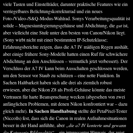
viele Tasten und Einstellräder, darunter praktische Features wie ein
verriegelbares Belichtungskorrekturrad und ein neues
Foto-/Video-/S&Q-Modus-Wahlrad. Sonys Verarbeitungsqualität ist
solide – Magnesiumlegierungsgehäuse und Abdichtung, die
gut
ist,
aber vielleicht eine Stufe unter den besten von Canon/Nikon liegt.
(Sony wirbt nicht mit einer bestimmten IP-Schutzklasse;
Erfahrungsberichte zeigen, dass die A7 IV mäßigen Regen aushält,
aber einige frühere Sony-Modelle hatten einen Ruf für schwächere
Abdichtung an den Anschlüssen – vermutlich jetzt verbessert). Der
Verschluss der A7 IV kann beim Ausschalten geschlossen werden,
um den Sensor vor Staub zu schützen – eine nette Funktion. In
Sachen Haltbarkeit haben sich alle drei als ziemlich robust
erwiesen, aber die Nikon Z8 als Profi-Gehäuse könnte das meiste
Vertrauen für harte Beanspruchung wecken (abgesehen von zwei
anfänglichen Problemen, mit denen Nikon konfrontiert war – dazu
In Sachen Handhabung
gleich mehr).
stellte der PetaPixel-Tester
(Niccolls) fest, dass sich die Canon in realen Aufnahmesituationen
besser in der Hand anfühlte, aber
„die a7 IV konterte und gewann
die Kategorie Bildqualität“
– ein interessanter Hinweis, der zeigt,