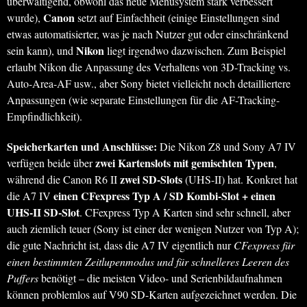
überwältigend, obwohl das neue Menüsystem stark verbessert
Canon
wurde),
setzt auf Einfachheit (einige Einstellungen sind
etwas automatisierter, was je nach Nutzer gut oder einschränkend
Nikon
sein kann), und
liegt irgendwo dazwischen. Zum Beispiel
erlaubt Nikon die Anpassung des Verhaltens von 3D-Tracking vs.
Auto-Area-AF usw., aber Sony bietet vielleicht noch detailliertere
Anpassungen (wie separate Einstellungen für die AF-Tracking-
Empfindlichkeit).
Speicherkarten und Anschlüsse:
Die Nikon Z8 und Sony A7 IV
zwei Kartenslots mit gemischten Typen
verfügen beide über
,
zwei SD-Slots
während die Canon R6 II
(UHS-II) hat. Konkret hat
einen CFexpress Typ A / SD Kombi-Slot + einen
die A7 IV
UHS-II SD-Slot
. CFexpress Typ A Karten sind sehr schnell, aber
auch ziemlich teuer (Sony ist einer der wenigen Nutzer von Typ A);
die gute Nachricht ist, dass die A7 IV eigentlich nur
CFexpress für
einen bestimmten Zeitlupenmodus und für schnelleres Leeren des
Puffers
benötigt – die meisten Video- und Serienbildaufnahmen
können problemlos auf V90 SD-Karten aufgezeichnet werden. Die