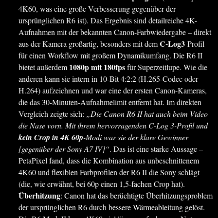
4K60, was eine große Verbesserung gegenüber der
ursprünglichen R6 ist). Das Ergebnis sind detailreiche 4K-
Aufnahmen mit der bekannten Canon-Farbwiedergabe – direkt
C-Log3
aus der Kamera großartig, besonders mit dem
-Profil
für einen Workflow mit großem Dynamikumfang. Die R6 II
1080p mit 180fps
bietet außerdem
für Superzeitlupe. Wie die
anderen kann sie intern in 10-Bit 4:2:2 (H.265-Codec oder
H.264) aufzeichnen und war eine der ersten Canon-Kameras,
die das 30-Minuten-Aufnahmelimit entfernt hat. Im direkten
Vergleich zeigte sich:
„Die Canon R6 II hat auch beim Video
die Nase vorn. Mit ihrem hervorragenden C-Log 3-Profil und
kein Crop in 4K 60p
-Modi war sie der klare Gewinner
[gegenüber der Sony A7 IV]“
. Das ist eine starke Aussage –
PetaPixel fand, dass die Kombination aus unbeschnittenem
4K60 und flexiblen Farbprofilen der R6 II die Sony schlägt
(die, wie erwähnt, bei 60p einen 1,5-fachen Crop hat).
Überhitzung
: Canon hat das berüchtigte Überhitzungsproblem
der ursprünglichen R6 durch bessere Wärmeableitung gelöst.