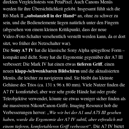
direkten Vergleichstests von PetaPixel. Auch Canons Menüs
werden für ihre Übersichtlichkeit gelobt. Insgesamt fühlt sich die
„substanziell in der Hand“
R6 Mark II
an, ohne zu schwer zu
sein, und die Bedienelemente liegen natürlich unter den Fingern
(abgesehen von einem kleinen Kritikpunkt, dass der neue
Video-/Foto-Schalter versehentlich verstellt werden kann, da er dort
sitzt, wo früher der Netzschalter war).
Sony A7 IV
Die
hat die klassische Sony Alpha spiegellose Form –
kompakt und dicht. Sony hat die Ergonomie gegenüber der A7 III
tieferen Griff
verbessert: Die Mark IV hat einen etwas
, einen
klapp-/schwenkbaren Bildschirm
neuen
und die aktualisierten
Menüs, die leichter zu navigieren sind. Sie bleibt das kleinste
Gehäuse des Trios (ca. 131 x 96 x 80 mm). Viele Nutzer finden die
A7 IV komfortabel, aber wer sehr große Hände hat oder große
Teleobjektive verwendet, könnte sie etwas weniger sicher finden als
die massiveren Nikon/Canon-Griffe. Imaging Resource hob die
Verbesserungen hervor:
„Wie wir bei der A1 und A7S III gesehen
haben, wurde die Ergonomie der A7 IV subtil, aber erfreulich mit
einem tieferen, komfortableren Griff verbessert“
. Die A7 IV bietet