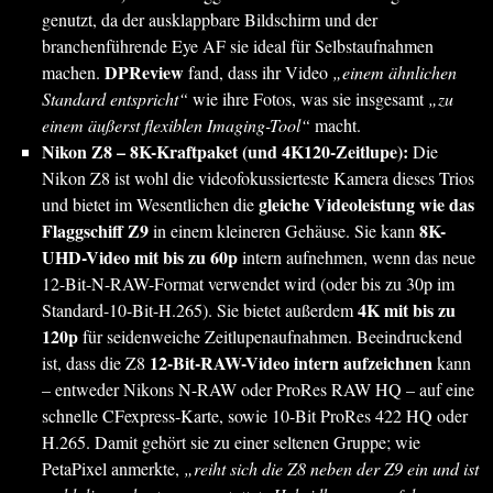
genutzt, da der ausklappbare Bildschirm und der
branchenführende Eye AF sie ideal für Selbstaufnahmen
DPReview
machen.
fand, dass ihr Video
„einem ähnlichen
Standard entspricht“
wie ihre Fotos, was sie insgesamt
„zu
einem äußerst flexiblen Imaging-Tool“
macht.
Nikon Z8 – 8K-Kraftpaket (und 4K120-Zeitlupe):
Die
Nikon Z8 ist wohl die videofokussierteste Kamera dieses Trios
gleiche Videoleistung wie das
und bietet im Wesentlichen die
Flaggschiff Z9
8K-
in einem kleineren Gehäuse. Sie kann
UHD-Video mit bis zu 60p
intern aufnehmen, wenn das neue
12-Bit-N-RAW-Format verwendet wird (oder bis zu 30p im
4K mit bis zu
Standard-10-Bit-H.265). Sie bietet außerdem
120p
für seidenweiche Zeitlupenaufnahmen. Beeindruckend
12-Bit-RAW-Video intern aufzeichnen
ist, dass die Z8
kann
– entweder Nikons N-RAW oder ProRes RAW HQ – auf eine
schnelle CFexpress-Karte, sowie 10-Bit ProRes 422 HQ oder
H.265. Damit gehört sie zu einer seltenen Gruppe; wie
PetaPixel anmerkte,
„reiht sich die Z8 neben der Z9 ein und ist