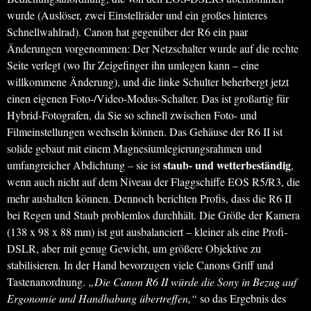
wurde (Auslöser, zwei Einstellräder und ein großes hinteres
Schnellwahlrad). Canon hat gegenüber der R6 ein paar
Änderungen vorgenommen: Der Netzschalter wurde auf die rechte
Seite verlegt (wo Ihr Zeigefinger ihn umlegen kann – eine
willkommene Änderung), und die linke Schulter beherbergt jetzt
einen eigenen Foto-/Video-Modus-Schalter. Das ist großartig für
Hybrid-Fotografen, da Sie so schnell zwischen Foto- und
Filmeinstellungen wechseln können. Das Gehäuse der R6 II ist
solide gebaut mit einem Magnesiumlegierungsrahmen und
staub- und wetterbeständig
umfangreicher Abdichtung – sie ist
,
wenn auch nicht auf dem Niveau der Flaggschiffe EOS R5/R3, die
mehr aushalten können. Dennoch berichten Profis, dass die R6 II
bei Regen und Staub problemlos durchhält. Die Größe der Kamera
(138 x 98 x 88 mm) ist gut ausbalanciert – kleiner als eine Profi-
DSLR, aber mit genug Gewicht, um größere Objektive zu
stabilisieren. In der Hand bevorzugen viele Canons Griff und
Tastenanordnung.
„Die Canon R6 II würde die Sony in Bezug auf
Ergonomie und Handhabung übertreffen,“
so das Ergebnis des