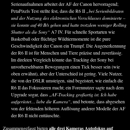
Serienaufnahmen arbeitet der AF der Canon hervorragend;
PetaPixels Test stellte fest, dass die R6 II
„bei Serienbildraten
und der Nutzung des elektronischen Verschlusses dominierte –
sie konnte auf 40 B/s gehen und hatte trotzdem weniger Rolling
Shutter als die Sony“
A7 IV. Für schnelle Sportarten wie
Basketball oder flüchtige Wildtiermomente ist die pure
Geschwindigkeit der Canon ein Trumpf. Die Augenerkennung
der R6 II ist für Menschen und Tiere präzise und zuverlässig.
Im direkten Vergleich könnte das Tracking der Sony bei
unvorhersehbaren Bewegungen einen Tick besser sein (wie
oben erwähnt), aber der Unterschied ist gering. Viele Nutzer,
die von der DSLR umsteigen, sind begeistert, wie einfach die
R6 II das Fokussieren macht; ein Forennutzer sagte nach dem
Upgrade sogar, dass
„AF-Tracking großartig ist. Ich habe
aufgerüstet… liebe die Kamera“
, und betonte, dass abgesehen
von der fehlenden höheren Auflösung anderer Modelle der AF
der R6 II nicht enttäuschte.
alle drei Kameras Autofokus auf
Zusammengefasst bieten