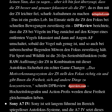
keinen Sinn, das zu sagen… aber ich bin fast überzeugt, dass
die Z8 besser und genauer fokussiert als die Z9“
, da es ihm mit
der Z8 leichter fiel, scharfe Aufnahmen zu machen
petapixel.com
. Das ist ein großes Lob. Im Einsatz stellt die Z8 den Fokus bei
DPReview
schnellen Bewegungen zuverlässig ein –
berichtete,
dass die Z8 bei Vögeln im Flug zunächst auf den Körper eines
entfernten Vogels fokussiert und dann auf Augen-AF
umschaltet, sobald der Vogel nah genug ist, und so auch bei
unberechenbar fliegenden Möwen den Fokus zuverlässig hält.
Für Sport und Wildlife ist die 20-fps-Serienbildfunktion (volle
RAW-Auflösung) der Z8 in Kombination mit dieser
Autofokus-Sicherheit ein echter Game-Changer.
„Das
Motiverkennungssystem der Z8 stellt den Fokus richtig ein und
gibt Ihnen die Freiheit, sich auf andere Dinge zu
konzentrieren,“
schreibt DPReview
–
dpreview.com
Hochzeitsfotografen und Action-Profis werden diese Freiheit
gleichermaßen lieben.
Sony A7 IV:
Sony ist seit langem führend im Bereich
spiegelloser Autofokus-Systeme, und die A7 IV setzt dieses