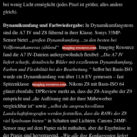
bei wenig Licht ermöglicht (jedes Pixel ist größer, alles andere
gleich).
Dynamikumfang und Farbwiedergabe:
In Dynamikumfangstests
sind die A7 IV und Z8 führend in ihrer Klasse. Sonys 33MP-
Sensor bietet
„großen Dynamikumfang…zu den besten bei
Vollformatkameras zählend“
. Imaging Resource
imaging-resource.com
fand die A7 IV-Dateien außergewöhnlich flexibel:
„Die A7 IV
liefert scharfe, detailreiche Bilder mit exzellentem Dynamikumfang,
Farben und Flexibilität bei der Bearbeitung.“
Selbst bei Basis-ISO
wurde ein Dynamikumfang von über 11,6 EV gemessen – fast
Spitzenklasse
. Nikons Z8 mit Basis-ISO 64
imaging-resource.com
glänzt ebenfalls: DPReview merkt an, dass die Z8-Ausgabe der Z9
entspricht und „die Auflösung mit der ihrer Mitbewerber
vergleichbar ist“ sowie
„selbst die anspruchsvollsten
Landschaftsfotografen werden feststellen, dass die RAWs der Z8
viel Spielraum bieten“
in Schatten und Lichtern. Canons 24MP-
Sensor mag auf dem Papier nicht mithalten, aber die Ergebnisse in
der Praxis sind hervorragend.
„Wie alle ihre Konkurrenten liefert