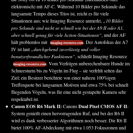
elektronisch) mit AF-C. Während 10 Bilder pro Sekunde das
langsamste Tempo dieses Trios ist, reicht es für viele
Situationen aus; wie Imaging Resource anmerkt,
„10 Bilder
pro Sekunde sind nicht so schnell wie bei der A9 II oder A1,
aber schnell genug für viele Action-Situationen“
, und der AF
hält problemlos mit
. Der Autofokus der A7
imaging-resource.com
IV ist laut
„durchgehend zuverlässig und voller
benutzerfreundlicher Funktionen“
, schließt Imaging Resource
. Vom Verfolgen unberechenbarer Hunde im
imaging-resource.com
Schneesturm bis zu Vögeln im Flug – sie verfehlt selten das
Ziel; ein Besitzer berichtete von einer nahezu 100%igen
Trefferquote bei langsamen Motiven und etwa 75% bei schnell
fliegenden Vögeln, was für eine nicht gestapelte Kamera sehr
respektabel ist.
Canon EOS R6 Mark II:
Dual Pixel CMOS AF II
Canons
-
System genießt einen hervorragenden Ruf, und bei der R6 II
wird es dank verbesserter Algorithmen noch besser. Die R6 II
bietet 100% AF-Abdeckung mit etwa 1.053 Fokuszonen und