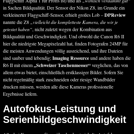
Flaggschiff Alpha 1 für Profis ist) und als
„wirklich verdammt gut“
in Sachen Bildqualität. Der Sensor der Nikon Z8, im Grunde ein
DPReview
verkleinerter Flaggschiff-Sensor, erhielt großes Lob –
nannte die Z8
„vielleicht die kompletteste Kamera, die wir je
getestet haben“
, nicht zuletzt wegen der Kombination aus
Bildqualität und Geschwindigkeit. Und obwohl die Canon R6 II
hier die niedrigste Megapixelzahl hat, finden Fotografen 24MP für
die meisten Anwendungen völlig ausreichend, und ihre Dateien
Imaging Resource
sind sauber und lebendig;
und andere haben die
„Schweizer Taschenmesser“
R6 II mit einem
verglichen, das von
allem etwas bietet, einschließlich erstklassiger Bilder. Sofern Sie
nicht regelmäßig stark zuschneiden oder riesige Wandbilder
drucken müssen, werden alle diese Kameras professionelle
Ergebnisse liefern.
Autofokus-Leistung und
Serienbildgeschwindigkeit