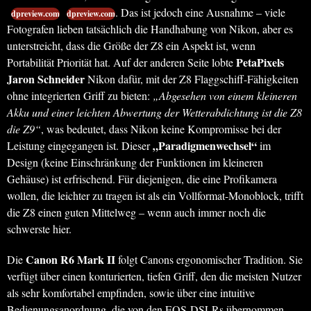
. Das ist jedoch eine Ausnahme – viele
dpreview.com
dpreview.com
Fotografen lieben tatsächlich die Handhabung von Nikon, aber es
unterstreicht, dass die Größe der Z8 ein Aspekt ist, wenn
PetaPixels
Portabilität Priorität hat. Auf der anderen Seite lobte
Jaron Schneider
Nikon dafür, mit der Z8 Flaggschiff-Fähigkeiten
ohne integrierten Griff zu bieten:
„Abgesehen von einem kleineren
Akku und einer leichten Abwertung der Wetterabdichtung ist die Z8
die Z9“
, was bedeutet, dass Nikon keine Kompromisse bei der
„Paradigmenwechsel“
Leistung eingegangen ist. Dieser
im
Design (keine Einschränkung der Funktionen im kleineren
Gehäuse) ist erfrischend. Für diejenigen, die eine Profikamera
wollen, die leichter zu tragen ist als ein Vollformat-Monoblock, trifft
die Z8 einen guten Mittelweg – wenn auch immer noch die
schwerste hier.
Canon R6 Mark II
Die
folgt Canons ergonomischer Tradition. Sie
verfügt über einen konturierten, tiefen Griff, den die meisten Nutzer
als sehr komfortabel empfinden, sowie über eine intuitive
Bedienungsanordnung, die von den EOS-DSLRs übernommen