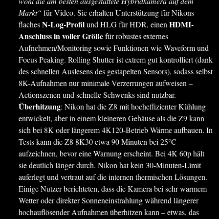
wohl die am besten ausgestattete Hybridkamera auf dem
Markt“
für Video. Sie erhalten Unterstützung für Nikons
N-Log-Profil
HDMI-
flaches
und HLG für HDR, einen
Anschluss in voller Größe
für robustes externes
Aufnehmen/Monitoring sowie Funktionen wie Waveform und
Focus Peaking. Rolling Shutter ist extrem gut kontrolliert (dank
des schnellen Auslesens des gestapelten Sensors), sodass selbst
8K-Aufnahmen nur minimale Verzerrungen aufweisen –
Actionszenen und schnelle Schwenks sind nutzbar.
Überhitzung
: Nikon hat die Z8 mit hocheffizienter Kühlung
entwickelt, aber in einem kleineren Gehäuse als die Z9 kann
sich bei 8K oder längerem 4K120-Betrieb Wärme aufbauen. In
Tests kann die Z8 8K30 etwa 90 Minuten bei 25°C
aufzeichnen, bevor eine Warnung erscheint. Bei 4K 60p hält
sie deutlich länger durch. Nikon hat kein 30-Minuten-Limit
auferlegt und vertraut auf die internen thermischen Lösungen.
Einige Nutzer berichteten, dass die Kamera bei sehr warmem
Wetter oder direkter Sonneneinstrahlung während längerer
hochauflösender Aufnahmen überhitzen kann – etwas, das