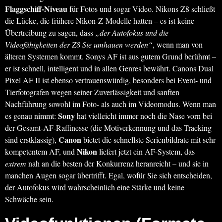
Flaggschiff-Niveau
für Fotos und sogar Video. Nikons Z8 schließt
die Lücke, die frühere Nikon-Z-Modelle hatten – es ist keine
Übertreibung zu sagen, dass
„der Autofokus und die
Videofähigkeiten der Z8 Sie umhauen werden“
, wenn man von
älteren Systemen kommt. Sonys AF ist aus gutem Grund berühmt –
er ist schnell, intelligent und in allen Genres bewährt. Canons Dual
Pixel AF II ist ebenso vertrauenswürdig, besonders bei Event- und
Tierfotografen wegen seiner Zuverlässigkeit und sanften
Nachführung sowohl im Foto- als auch im Videomodus. Wenn man
Sony
es genau nimmt:
hat vielleicht immer noch die Nase vorn bei
der Gesamt-AF-Raffinesse (die Motiverkennung und das Tracking
Canon
sind erstklassig),
bietet die schnellste Serienbildrate mit sehr
Nikon
kompetentem AF, und
liefert jetzt ein AF-System, das
extrem
nah an die besten der Konkurrenz heranreicht – und sie in
manchen Augen sogar übertrifft. Egal, wofür Sie sich entscheiden,
der Autofokus wird wahrscheinlich eine Stärke und keine
Schwäche sein.