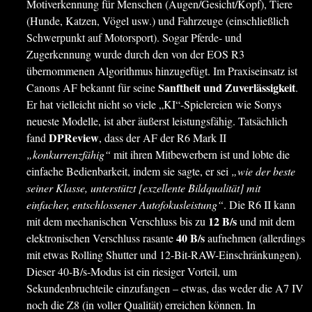
Motiverkennung für Menschen (Augen/Gesicht/Kopf), Tiere
(Hunde, Katzen, Vögel usw.) und Fahrzeuge (einschließlich
Schwerpunkt auf Motorsport). Sogar Pferde- und
Zugerkennung wurde durch den von der EOS R3
übernommenen Algorithmus hinzugefügt. Im Praxiseinsatz ist
Sanftheit und Zuverlässigkeit
Canons AF bekannt für seine
.
Er hat vielleicht nicht so viele „KI“-Spielereien wie Sonys
neueste Modelle, ist aber äußerst leistungsfähig. Tatsächlich
DPReview
fand
, dass der AF der R6 Mark II
„konkurrenzfähig“
mit ihren Mitbewerbern ist und lobte die
einfache Bedienbarkeit, indem sie sagte, er sei
„wie der beste
seiner Klasse, unterstützt [exzellente Bildqualität] mit
einfacher, entschlossener Autofokusleistung“
. Die R6 II kann
12 B/s
mit dem mechanischen Verschluss bis zu
und mit dem
40 B/s
elektronischen Verschluss rasante
aufnehmen (allerdings
mit etwas Rolling Shutter und 12-Bit-RAW-Einschränkungen).
Dieser 40-B/s-Modus ist ein riesiger Vorteil, um
Sekundenbruchteile einzufangen – etwas, das weder die A7 IV
noch die Z8 (in voller Qualität) erreichen können. In