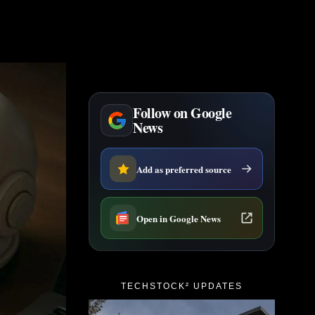
Follow on Google
News
Add as preferred source
Open in Google News
TECHSTOCK² UPDATES