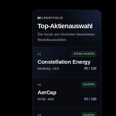
KI-PORTFOLIO
Top-Aktienauswahl
Die heute am höchsten bewerteten
Modellauswahlen.
#1
STARK KAUFEN
Constellation Energy
95 / 100
NASDAQ: CEG
#2
KAUFEN
AerCap
93 / 100
NYSE: AER
#3
KAUFEN