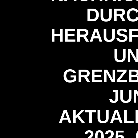
DURC
HERAUS
UN
GRENZB
JUN
AKTUALIS
2025,