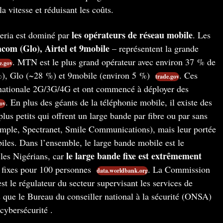
la vitesse et réduisant les coûts.
les opérateurs de réseau mobile
geria est dominé par
. Les
om (Glo), Airtel et 9mobile
– représentent la grande
. MTN est le plus grand opérateur avec environ 37 % de
e.gov
%), Glo (~28 %) et 9mobile (environ 5 %)​
. Ces
trade.gov
e nationale 2G/3G/4G et ont commencé à déployer des
. En plus des géants de la téléphonie mobile, il existe des
ov
plus petits qui offrent un large bande par fibre ou par sans
exemple, Spectranet, Smile Communications), mais leur portée
iles. Dans l’ensemble, le large bande mobile est le
le large bande fixe est extrêmement
 les Nigérians, car
fixes pour 100 personnes​
. La Commission
data.worldbank.org
 le régulateur du secteur supervisant les services de
s que le Bureau du conseiller national à la sécurité (ONSA)
cybersécurité​ .