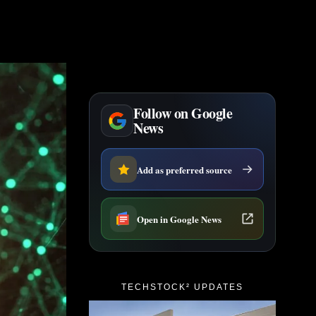
Follow on Google
News
Add as preferred source
Open in Google News
TECHSTOCK² UPDATES