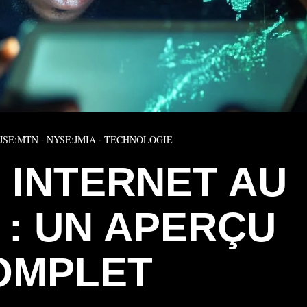
JSE:MTN
·
NYSE:JMIA
·
TECHNOLOGIE
 INTERNET AU
 : UN APERÇU
OMPLET