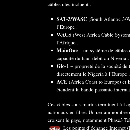
câbles clés incluent :
SAT-3/WASC
(South Atlantic 3/W
l’Europe​ .
WACS
(West Africa Cable System) 
l’Afrique​ .
MainOne
– un système de câbles di
capacité du haut débit au Nigeria​ .
Glo-1
– propriété de la société de
directement le Nigeria à l’Europe​ .
ACE
(Africa Coast to Europe) et
étendent la bande passante internati
Ces câbles sous-marins terminent à Lago
nationaux en fibre. Un certain nombre d
croisent le pays, notamment Phase3 
. Les points d’échange Internet (
ecoi.net