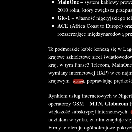
MainOne
– system kablowy prowa
2010 roku, który zwiększa przepu
Glo-1
– własność nigeryjskiego te
ACE
(Africa Coast to Europe) or
rozszerzające międzynarodową prze
Te podmorskie kable kończą się w Lago
krajowe szkieletowe sieci światłowodo
kraj, w tym Phase3 Telecom, MainOn
wymiany internetowej (IXP) w co najm
krajowym​
, poprawiając prędkość
ecoi.net
Rynkiem usług internetowych w Niger
MTN, Globacom (Gl
operatorzy GSM –
większość subskrypcji internetowych​
t
udziałem w rynku, za nim znajduje się
Firmy te oferują ogólnokrajowe pokry