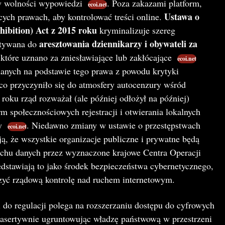
w wolności wypowiedzi​
. Poza zakazami platform,
ecoi.net
Ustawa o
ących prawach, aby kontrolować treści online.
ibition) Act z 2015 roku
kryminalizuje szereg
aresztowania dziennikarzy i obywateli za
ystywana do
 które uznano za zniesławiające lub zakłócające​
ecoi.net
ymanych na podstawie tego prawa z powodu krytyki
 co przyczyniło się do atmosfery autocenzury wśród
roku rząd rozważał (ale później odłożył na później)
m społecznościowych rejestracji i otwierania lokalnych
y​
. Niedawno zmiany w ustawie o przestępstwach
ecoi.net
, że wszystkie organizacje publiczne i prywatne będą
chu danych przez wyznaczone krajowe Centra Operacji
edstawiają to jako środek bezpieczeństwa cybernetycznego,
szyć rządową kontrolę nad ruchem internetowym.
i do regulacji polega na rozszerzaniu dostępu do cyfrowych
e asertywnie ugruntowując władzę państwową w przestrzeni