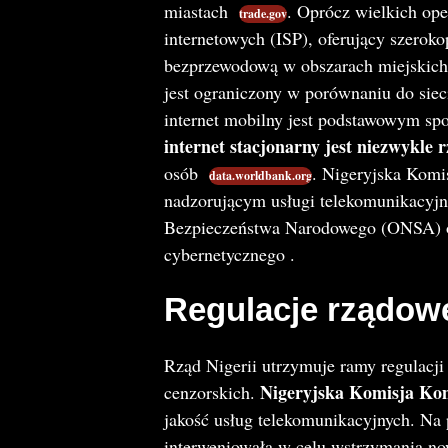
miastach​
. Oprócz wielkich ope
trade.gov
internetowych (ISP), oferujący szeroko
bezprzewodową w obszarach miejskich 
jest ograniczony w porównaniu do sie
internet mobilny jest podstawowym sp
internet stacjonarny jest niezwykle 
osób​
. Nigeryjska Komi
data.worldbank.org
nadzorującym usługi telekomunikacyjne
Bezpieczeństwa Narodowego (ONSA) o
cybernetycznego​ .
Regulacje rządowe,
Rząd Nigerii utrzymuje ramy regulacji
Nigeryjska Komisja Ko
cenzorskich.
jakość usług telekomunikacyjnych. Na 
interweniowała w celu wstrzymania no