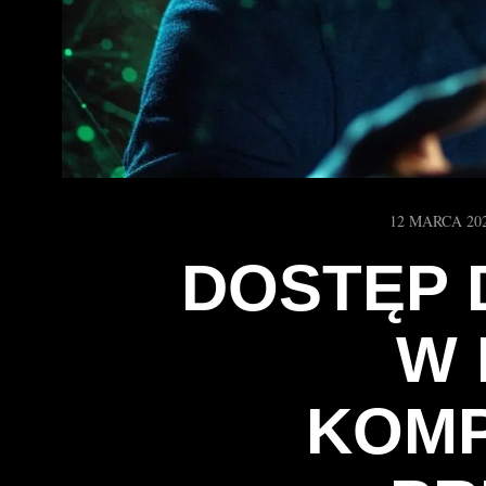
12 MARCA 20
DOSTĘP 
W 
KOM