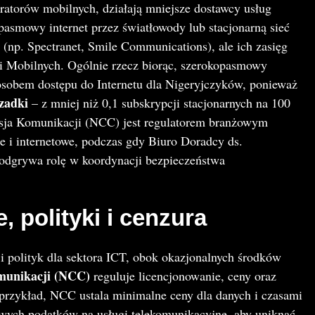
ratorów mobilnych, działają mniejsze dostawcy usług
pasmowy internet przez światłowody lub stacjonarną sieć
(np. Spectranet, Smile Communications), ale ich zasięg
ci Mobilnych. Ogólnie rzecz biorąc, szerokopasmowy
osobem dostępu do Internetu dla Nigeryjczyków, ponieważ
rzadki
– z mniej niż 0,1 subskrypcji stacjonarnych na 100
sja Komunikacji (NCC) jest regulatorem branżowym
 i internetowe, podczas gdy Biuro Doradcy ds.
dgrywa rolę w koordynacji bezpieczeństwa
 polityki i cenzura
 i polityk dla sektora ICT, obok okazjonalnych środków
munikacji (NCC)
reguluje licencjonowanie, ceny oraz
przykład, NCC ustala minimalne ceny dla danych i czasami
wych podatków na usługi telekomunikacyjne, aby uniknąć