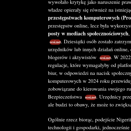
wywołało krytykę jako naruszenie pra
władze opierały się również na istniej
przestępstwach komputerowych (Proh
przestępstw online, lecz była wykorz
posty w mediach społecznościowych
,
. Dziesiątki osób zostało zatrz
ecoi.net
urzędników lub innych działań online,
blogerów i aktywistów​
. W 2022 
ecoi.net
regulacje, które wymagałyby od platfor
biur, w odpowiedzi na nacisk społeczn
komputerowych w 2024 roku przewidują
zobowiązane do kierowania swojego ru
Bezpieczeństwa​
. Urzędnicy prz
ecoi.net
ale budzi to obawy, że może to zwięk
Ogólnie rzecz biorąc, podejście Nigeri
technologii i gospodarki, jednocześni