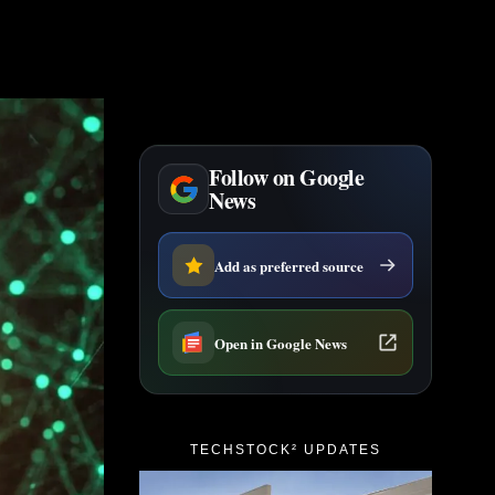
Follow on Google
News
Add as preferred source
Open in Google News
TECHSTOCK² UPDATES