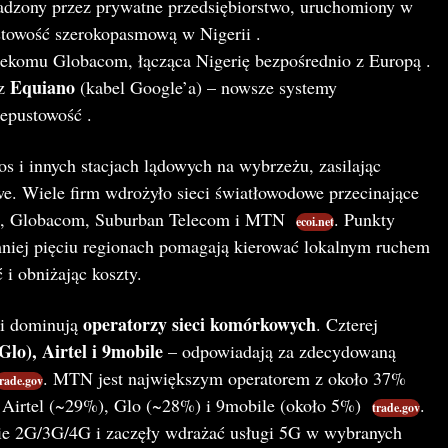
dzony przez prywatne przedsiębiorstwo, uruchomiony w
stowość szerokopasmową w Nigerii​ .
lekomu Globacom, łącząca Nigerię bezpośrednio z Europą​ .
Equiano
az
(kabel Google’a) – nowsze systemy
pustowość​ .
s i innych stacjach lądowych na wybrzeżu, zasilając
we. Wiele firm wdrożyło sieci światłowodowe przecinające
e, Globacom, Suburban Telecom i MTN​
. Punkty
ecoi.net
niej pięciu regionach pomagają kierować lokalnym ruchem
 i obniżając koszty.
operatorzy sieci komórkowych
ii dominują
. Czterej
o), Airtel i 9mobile
– odpowiadają za zdecydowaną
. MTN jest największym operatorem z około 37%
rade.gov
 Airtel (~29%), Glo (~28%) i 9mobile (około 5%)​
.
trade.gov
cie 2G/3G/4G i zaczęły wdrażać usługi 5G w wybranych