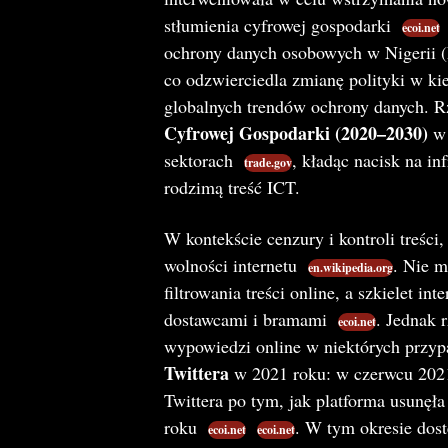
stłumienia cyfrowej gospodarki​
​
ecoi.net
ochrony danych osobowych w Nigerii 
co odzwierciedla zmianę polityki w k
globalnych trendów ochrony danych. R
Cyfrowej Gospodarki (2020–2030)
w 
sektorach​
, kładąc nacisk na in
trade.gov
rodzimą treść ICT.
W kontekście cenzury i kontroli treści
wolności internetu​
. Nie m
en.wikipedia.org
filtrowania treści online, a szkielet i
dostawcami i bramami​
. Jednak 
ecoi.net
wypowiedzi online w niektórych przy
Twittera
w 2021 roku: w czerwcu 2021 
Twittera po tym, jak platforma usunęła
roku​
​
. W tym okresie dost
ecoi.net
ecoi.net