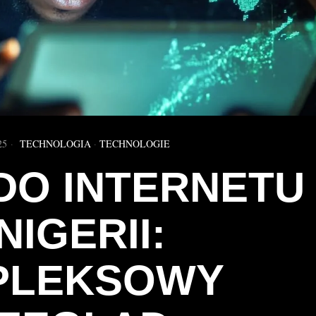
25
TECHNOLOGIA
·
TECHNOLOGIE
DO INTERNETU
NIGERII:
PLEKSOWY