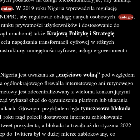
. W 2019 roku Nigeria wprowadziła regulację
ecoi.net
(NDPR), aby regulować obsługę danych osobowych​
,
trade.gov
ierunku prywatności użytkowników i dostosowanie do
Krajową Politykę i Strategię
ząd uruchomił także
celu napędzania transformacji cyfrowej w różnych
frastrukturę, umiejętności cyfrowe, usługi e-government i
„częściowo wolną”
, Nigeria jest uważana za
pod względem
a ogólnokrajowego firewalla internetowego ani rutynowego
nternetowy jest zdecentralizowany z wieloma konkurującymi
rząd wykazał chęć do ograniczenia platform lub ukarania
tymczasowa blokada
padkach. Głównym przykładem była
roku rząd polecił dostawcom internetu zablokowanie
 tweet prezydenta, a blokada ta trwała aż do stycznia 2022
ęp do Twittera był w dużej mierze zablokowany, co