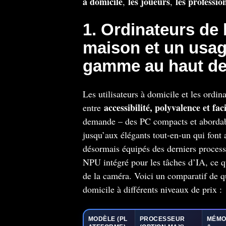
à domicile
les joueurs
les professio
,
,
1. Ordinateurs de 
maison et un usage
gamme au haut d
Les utilisateurs à domicile et les ordi
accessibilité, polyvalence et faci
entre
demande – des PC compacts et abordabl
jusqu’aux élégants tout-en-un qui font
désormais équipés des derniers proces
NPU intégré pour les tâches d’IA, ce qui
de la caméra. Voici un comparatif de q
domicile à différents niveaux de prix :
MODÈLE
(PL
PROCESSEUR
MÉMO