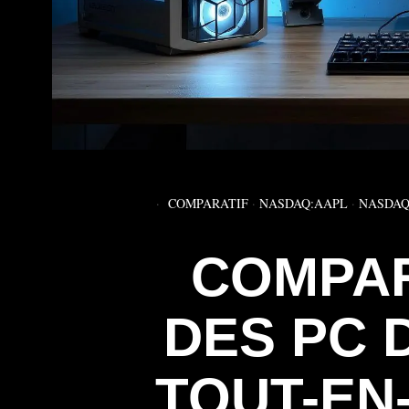
COMPARATIF
·
NASDAQ:AAPL
·
NASDAQ
COMPAR
DES PC 
TOUT-EN-