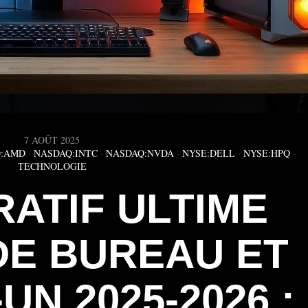
7 AOÛT 2025
:AMD
·
NASDAQ:INTC
·
NASDAQ:NVDA
·
NYSE:DELL
·
NYSE:HPQ
·
TECHNOLOGIE
ATIF ULTIME
DE BUREAU ET
UN 2025-2026 :