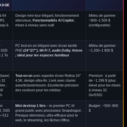
KAGE
à 64
Design mini-tour élégant, fonctionnement
Milieu de gamme
:
R5,
silencieux,
Fonctionnalités AI Copilot
,
~800–1 500 $
squ’à
mises à niveau sans outil
(configurable)
+
PC tout-en-un
élégant avec écran tactile
Milieu de gamme
:
 SSD
FHD
(24″/27″), Wi-Fi 7, audio Dolby Atmos
~1 200–1 800 $
 1 To
; idéal pour les espaces familiaux
(base)
Tout-en-un
avec superbe écran Retina 24″
Premium
: à partir
à 32
4,5K, design ultra-fin. Livré avec clavier
de ~1 299 $ (plus
iée ;
assorticlavier/souris. Excellente précision
élevé pour les mises
56
des couleurs pour les médias
à niveau 32
To
Go/SSD)
Go
Mini desktop 1 litre
– le
premier PC IA
Budget
: ~500–800
, SSD
grand public
avec processeur Snapdragon .
$
o–512
Presque silencieux, ultra-efficace pour le
web, le streaming, les tâches Office.