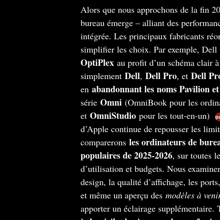
Alors que nous approchons de la fin 20
bureau émerge – alliant des performanc
intégrée. Les principaux fabricants ré
simplifier les choix. Par exemple, Dell
OptiPlex
au profit d’un schéma clair 
Dell
Dell Pro
Dell P
simplement
,
, et
abandonnant les noms Pavilion e
en
Omni
série
(OmniBook pour les ordina
OmniStudio
et
pour les tout-en-un)
p
d’Apple continue de repousser les limi
les ordinateurs de burea
comparerons
populaires de 2025-2026
, sur toutes 
d’utilisation et budgets. Nous examiner
design, la qualité d’affichage, les ports
et même un aperçu des
modèles à veni
apporter un éclairage supplémentaire. 