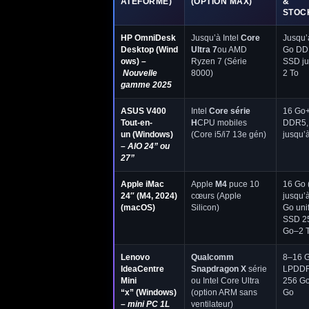
ATEFORME)
(OPTION MAX)
&
STOC
HP OmniDesk
Jusqu’à Intel
Core
Jusqu’
Desktop
(Wind
Ultra 7
ou AMD
Go DD
ows) –
Ryzen 7 (Série
SSD ju
Nouvelle
8000)
2 To
gamme 2025
ASUS V400
Intel
Core série
16 Go
Tout-en-
H
CPU mobiles
DDR5,
un
(Windows)
(Core i5/i7 13e gén)
jusqu’à
–
AIO 24” ou
27”
Apple iMac
Apple
M4
puce 10
16 Go 
24″ (M4, 2024)
cœurs (Apple
jusqu’
(macOS)
Silicon)
Go unif
SSD 2
Go–2 
Lenovo
Qualcomm
8–16 
IdeaCentre
Snapdragon X
série
LPDDR
Mini
ou Intel Core Ultra
256 G
“x”
(Windows)
(option ARM sans
Go
–
mini PC 1L
ventilateur)