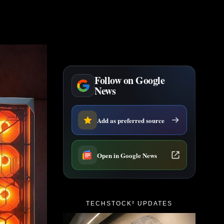
Follow on Google
News
Add as preferred source
Open in Google News
TECHSTOCK² UPDATES