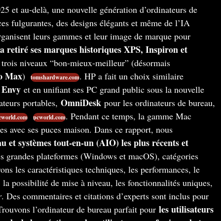
25 et au-delà, une nouvelle génération d’ordinateurs de
es fulgurantes, des designs élégants et même de l’IA
organisent leurs gammes et leur image de marque pour
a retiré ses marques historiques XPS, Inspiron et
à trois niveaux “bon-mieux-meilleur” (désormais
ro Max
)
. HP a fait un choix similaire
tomshardware.com
t Envy
et en unifiant ses PC grand public sous la nouvelle
OmniDesk
teurs portables,
pour les ordinateurs de bureau,
. Pendant ce temps, la gamme Mac
cworld.com
pcworld.com
tes avec ses puces maison. Dans ce rapport, nous
u et systèmes tout-en-un (AIO) les plus récents et
les grandes plateformes (Windows et macOS), catégories
ons les caractéristiques techniques, les performances, le
, la possibilité de mise à niveau, les fonctionnalités uniques,
r
. Des commentaires et citations d’experts sont inclus pour
les utilisateurs
Trouvons l’ordinateur de bureau parfait pour