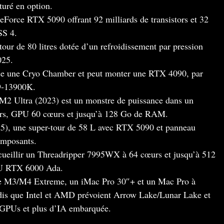
turé en option.
orce RTX 5090 offrant 92 milliards de transistors et 32
S 4.
our de 80 litres dotée d’un refroidissement par pression
025.
 une Cryo Chamber et peut monter une RTX 4090, par
9-13900K.
M2 Ultra (2023) est un monstre de puissance dans un
urs, GPU 60 cœurs et jusqu’à 128 Go de RAM.
), une super-tour de 58 L avec RTX 5090 et panneau
composants.
cueillir un Threadripper 7995WX à 64 cœurs et jusqu’à 512
U RTX 6000 Ada.
le M3/M4 Extreme, un iMac Pro 30″+ et un Mac Pro à
dis que Intel et AMD prévoient Arrow Lake/Lunar Lake et
 GPUs et plus d’IA embarquée.