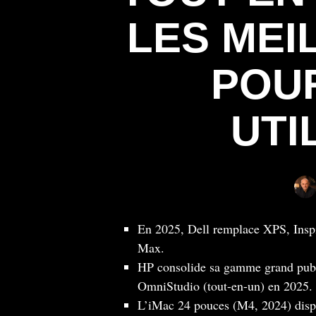
LES MEI
POU
UTI
En 2025, Dell remplace XPS, Inspir
Max.
HP consolide sa gamme grand publ
OmniStudio (tout-en-un) en 2025.
L’iMac 24 pouces (M4, 2024) disp