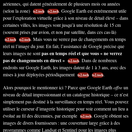
aériennes, qui datent généralement de plusieurs mois ou années
(selon la zone)
. Google Earth est extrêmement utile
ts2.tech
ts2.tech
pour l’exploration virtuelle grâce à son niveau de détail élevé – dans
certaines villes, les images vont jusqu’à une résolution de 15 cm
(souvent prises par avion, et non par satellite, dans ces cas-là)
. Mais vous ne verrez pas de changements en temps
ts2.tech
ts2.tech
réel ni l’image du jour. En fait, l’assistance de Google précise que
pas en temps réel et que vous « ne verrez
leurs images ne sont
pas de changements en direct »
. Dans de nombreux
ts2.tech
endroits sur Google Earth, les images datent de 1 à 3 ans, avec des
mises à jour déployées périodiquement
.
ts2.tech
ts2.tech
Alors pourquoi le mentionner ici ? Parce que Google Earth
offre
un
niveau de détail impressionnant et un catalogue historique – ce n’est
simplement pas destiné à la surveillance en temps réel. Vous pouvez
utiliser le curseur d’imagerie historique pour voir comment un lieu a
évolué au fil des décennies, par exemple
. Google obtient ses
ts2.tech
images de divers fournisseurs : une couverture large grâce à des
programmes comme Landsat et Sentinel pour les images plus