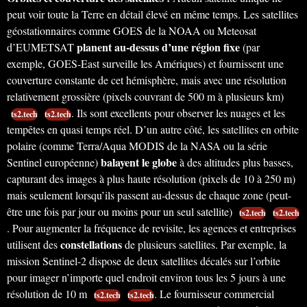
peut voir toute la Terre en détail élevé en même temps. Les satellites
géostationnaires comme GOES de la NOAA ou Meteosat
planent au-dessus d’une région fixe
d’EUMETSAT
(par
exemple, GOES-East surveille les Amériques) et fournissent une
couverture constante de cet hémisphère, mais avec une résolution
relativement grossière (pixels couvrant de 500 m à plusieurs km)
. Ils sont excellents pour observer les nuages et les
ts2.tech
ts2.tech
tempêtes en quasi temps réel. D’un autre côté, les satellites en orbite
polaire (comme Terra/Aqua MODIS de la NASA ou la série
balayent le globe
Sentinel européenne)
à des altitudes plus basses,
capturant des images à plus haute résolution (pixels de 10 à 250 m)
mais seulement lorsqu’ils passent au-dessus de chaque zone (peut-
être une fois par jour ou moins pour un seul satellite)
ts2.tech
ts2.tech
. Pour augmenter la fréquence de revisite, les agences et entreprises
constellations
utilisent des
de plusieurs satellites. Par exemple, la
mission Sentinel-2 dispose de deux satellites décalés sur l’orbite
pour imager n’importe quel endroit environ tous les 5 jours à une
résolution de 10 m
. Le fournisseur commercial
ts2.tech
ts2.tech