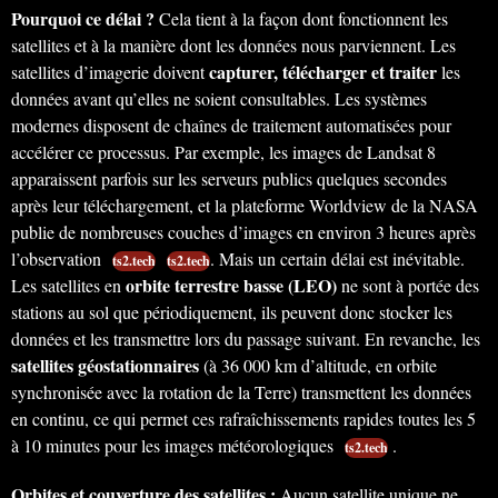
Pourquoi ce délai ?
Cela tient à la façon dont fonctionnent les
satellites et à la manière dont les données nous parviennent. Les
capturer, télécharger et traiter
satellites d’imagerie doivent
les
données avant qu’elles ne soient consultables. Les systèmes
modernes disposent de chaînes de traitement automatisées pour
accélérer ce processus. Par exemple, les images de Landsat 8
apparaissent parfois sur les serveurs publics quelques secondes
après leur téléchargement, et la plateforme Worldview de la NASA
publie de nombreuses couches d’images en environ 3 heures après
l’observation
. Mais un certain délai est inévitable.
ts2.tech
ts2.tech
orbite terrestre basse (LEO)
Les satellites en
ne sont à portée des
stations au sol que périodiquement, ils peuvent donc stocker les
données et les transmettre lors du passage suivant. En revanche, les
satellites géostationnaires
(à 36 000 km d’altitude, en orbite
synchronisée avec la rotation de la Terre) transmettent les données
en continu, ce qui permet ces rafraîchissements rapides toutes les 5
à 10 minutes pour les images météorologiques
.
ts2.tech
Orbites et couverture des satellites :
Aucun satellite unique ne