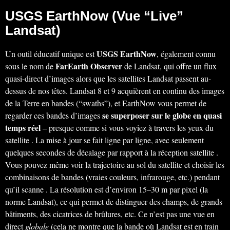
USGS EarthNow (Vue “Live”
Landsat)
USGS EarthNow
Un outil éducatif unique est
, également connu
FarEarth Observer
sous le nom de
de Landsat, qui offre un flux
quasi-direct d’images alors que les satellites Landsat passent au-
dessus de nos têtes. Landsat 8 et 9 acquièrent en continu des images
de la Terre en bandes (“swaths”), et EarthNow vous permet de
se superposer sur le globe en quasi
regarder ces bandes d’images
temps réel
– presque comme si vous voyiez à travers les yeux du
satellite . La mise à jour se fait ligne par ligne, avec seulement
quelques secondes de décalage par rapport à la réception satellite .
Vous pouvez même voir la trajectoire au sol du satellite et choisir les
combinaisons de bandes (vraies couleurs, infrarouge, etc.) pendant
qu’il scanne . La résolution est d’environ 15–30 m par pixel (la
norme Landsat), ce qui permet de distinguer des champs, de grands
bâtiments, des cicatrices de brûlures, etc. Ce n’est pas une vue en
direct
globale
(cela ne montre que la bande où Landsat est en train