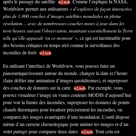
après le passage du satellite
. Comme l’explique la NASA,
ts2.tech
Worldview permet aux utilisateurs
« d’explorer de façon interactive
plus de 1 000 couches d’images satellites mondiales en pleine
résolution… avec de nombreuses couches mises à jour dans les
trois heures suivant l’observation, montrant essentiellement la Terre
telle qu’elle apparaît ‘en ce moment’ »
, ce qui est inestimable pour
des besoins critiques en temps réel comme la surveillance des
incendies de forêt
.
ts2.tech
En utilisant l’interface de Worldview, vous pouvez faire un
panoramique/zoomer autour du monde, changer la date et l’heure
(faire défiler une animation d’images quotidiennes), et superposer
des couches de données sur la carte
. Par exemple, vous
ts2.tech
pouvez visualiser l’image en vraies couleurs MODIS d’aujourd’hui
pour voir la fumée des incendies, superposer les données de points
chauds thermiques pour localiser précisément les incendies, ou
comparer des images avant/après d’une inondation. L’outil dispose
même d’un curseur chronologique pour animer les images et d’un
volet partagé pour comparer deux dates
. Tout cela est
ts2.tech