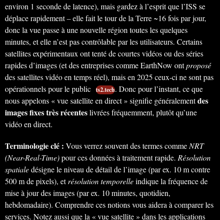
environ 1 seconde de latence), mais gardez à l’esprit que l’ISS se
déplace rapidement – elle fait le tour de la Terre ~16 fois par jour,
donc la vue passe à une nouvelle région toutes les quelques
minutes, et elle n’est pas contrôlable par les utilisateurs. Certains
satellites expérimentaux ont tenté de courtes vidéos ou des séries
rapides d’images (et des entreprises comme EarthNow ont
proposé
des satellites vidéo en temps réel), mais en 2025 ceux-ci ne sont pas
opérationnels pour le public
. Donc pour l’instant, ce que
ts2.tech
des
nous appelons « vue satellite en direct » signifie généralement
images fixes très récentes
livrées fréquemment, plutôt qu’une
vidéo en direct.
Terminologie clé :
Vous verrez souvent des termes comme
NRT
(Near-Real-Time)
pour ces données à traitement rapide.
Résolution
spatiale
désigne le niveau de détail de l’image (par ex. 10 m contre
500 m de pixels), et
résolution temporelle
indique la fréquence de
mise à jour des images (par ex. 10 minutes, quotidien,
hebdomadaire). Comprendre ces notions vous aidera à comparer les
services. Notez aussi que la « vue satellite » dans les applications