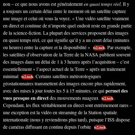
non – ce que nous avons est généralement
en quasi temps réel
. Il y
a toujours un certain délai entre le moment où un satellite capture
une image et celui où vous la voyez. « Une vidéo satellite vraiment
en direct et continue de n’importe quel endroit reste en grande partie
de la science-fiction. La plupart des services proposent des images
en quasi temps réel, ce qui signifie qu’il y a un court délai (minutes
ou heures) entre la capture et la disponibilité »
. Par exemple,
ts2.tech
les satellites d’observation de la Terre de la NASA publient souvent
des images dans un délai de 1 à 3 heures après l’acquisition – c’est
essentiellement « l’aspect actuel de la Terre » après un traitement
minimal
. Certains satellites météorologiques
ts2.tech
géostationnaires transmettent des images encore plus rapidement,
permet des
avec des mises à jour toutes les 5 à 15 minutes, ce qui
vues presque en direct
des mouvements nuageux
.
ts2.tech
Cependant, les flux véritablement en direct sont extrêmement rares –
une exception est la vidéo en streaming de la Station spatiale
internationale (nous y reviendrons plus tard), puisque l’ISS dispose
de caméras diffusant en continu depuis l’orbite
.
ts2.tech