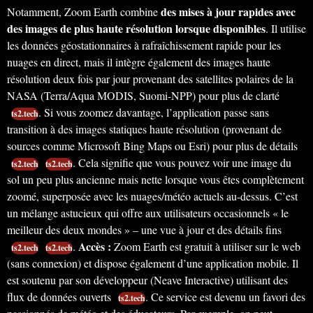
des mises à jour rapides avec
Notamment, Zoom Earth combine
des images de plus haute résolution lorsque disponibles
. Il utilise
les données géostationnaires à rafraîchissement rapide pour les
nuages en direct, mais il intègre également des images haute
résolution deux fois par jour provenant des satellites polaires de la
NASA (Terra/Aqua MODIS, Suomi-NPP) pour plus de clarté
. Si vous zoomez davantage, l’application passe sans
ts2.tech
transition à des images statiques haute résolution (provenant de
sources comme Microsoft Bing Maps ou Esri) pour plus de détails
. Cela signifie que vous pouvez voir une image du
ts2.tech
ts2.tech
sol un peu plus ancienne mais nette lorsque vous êtes complètement
zoomé, superposée avec les nuages/météo actuels au-dessus. C’est
un mélange astucieux qui offre aux utilisateurs occasionnels « le
meilleur des deux mondes » – une vue à jour et des détails fins
Accès :
.
Zoom Earth est gratuit à utiliser sur le web
ts2.tech
ts2.tech
(sans connexion) et dispose également d’une application mobile. Il
est soutenu par son développeur (Neave Interactive) utilisant des
flux de données ouverts
. Ce service est devenu un favori des
ts2.tech