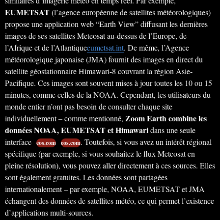
similaires d’imagerie météo en temps réel. Par exemple,
EUMETSAT
(l’agence européenne de satellites météorologiques)
propose une application web “Earth View” diffusant les dernières
images de ses satellites Meteosat au-dessus de l’Europe, de
l’Afrique et de l’Atlantique
eumetsat.int
. De même, l’Agence
météorologique japonaise (JMA) fournit des images en direct du
satellite géostationnaire Himawari-8 couvrant la région Asie-
Pacifique. Ces images sont souvent mises à jour toutes les 10 ou 15
minutes, comme celles de la NOAA. Cependant, les utilisateurs du
monde entier n’ont pas besoin de consulter chaque site
Zoom Earth combine les
individuellement – comme mentionné,
données NOAA, EUMETSAT et Himawari
dans une seule
interface
. Toutefois, si vous avez un intérêt régional
eos.com
eos.com
spécifique (par exemple, si vous souhaitez le flux Meteosat en
pleine résolution), vous pouvez aller directement à ces sources. Elles
sont également gratuites. Les données sont partagées
internationalement – par exemple, NOAA, EUMETSAT et JMA
échangent des données de satellites météo, ce qui permet l’existence
d’applications multi-sources.