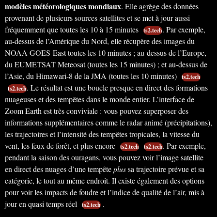
modèles météorologiques mondiaux
. Elle agrège des données
provenant de plusieurs sources satellites et se met à jour aussi
fréquemment que toutes les 10 à 15 minutes
. Par exemple,
ts2.tech
au-dessus de l’Amérique du Nord, elle récupère des images du
NOAA GOES-East toutes les 10 minutes ; au-dessus de l’Europe,
du EUMETSAT Meteosat (toutes les 15 minutes) ; et au-dessus de
l’Asie, du Himawari-8 de la JMA (toutes les 10 minutes)
ts2.tech
. Le résultat est une boucle presque en direct des formations
ts2.tech
nuageuses et des tempêtes dans le monde entier. L’interface de
Zoom Earth est très conviviale : vous pouvez superposer des
informations supplémentaires comme le radar animé (précipitations),
les trajectoires et l’intensité des tempêtes tropicales, la vitesse du
vent, les feux de forêt, et plus encore
. Par exemple,
ts2.tech
ts2.tech
pendant la saison des ouragans, vous pouvez voir l’image satellite
en direct des nuages d’une tempête
plus
sa trajectoire prévue et sa
catégorie, le tout au même endroit. Il existe également des options
pour voir les impacts de foudre et l’indice de qualité de l’air, mis à
jour en quasi temps réel
.
ts2.tech