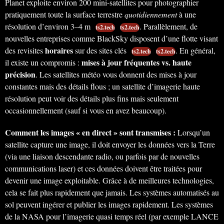
Planet exploite environ 200 mini-satellites pour photographier
pratiquement toute la surface terrestre
quotidiennement
à une
résolution d’environ 3–4 m
. Parallèlement, de
ts2.tech
ts2.tech
nouvelles entreprises comme BlackSky disposent d’une flotte visant
horaires
des revisites
sur des sites clés
. En général,
ts2.tech
ts2.tech
mises à jour fréquentes vs. haute
il existe un compromis :
précision
. Les satellites météo vous donnent des mises à jour
constantes mais des détails flous ; un satellite d’imagerie haute
résolution peut voir des détails plus fins mais seulement
occasionnellement (sauf si vous en avez beaucoup).
Comment les images « en direct » sont transmises :
Lorsqu’un
satellite capture une image, il doit envoyer les données vers la Terre
(via une liaison descendante radio, ou parfois par de nouvelles
communications laser) et ces données doivent être traitées pour
devenir une image exploitable. Grâce à de meilleures technologies,
cela se fait plus rapidement que jamais. Les systèmes automatisés au
sol peuvent ingérer et publier les images rapidement. Les systèmes
de la NASA pour l’imagerie quasi temps réel (par exemple LANCE