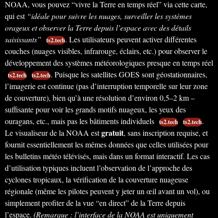
NOAA, vous pouvez “vivre la Terre en temps réel” via cette carte,
qui est
“idéale pour suivre les nuages, surveiller les systèmes
orageux et observer la Terre depuis l’espace avec des détails
saisissants”
. Les utilisateurs peuvent activer différentes
ts2.tech
couches (nuages visibles, infrarouge, éclairs, etc.) pour observer le
développement des systèmes météorologiques presque en temps réel
. Puisque les satellites GOES sont géostationnaires,
ts2.tech
ts2.tech
l’imagerie est continue (pas d’interruption temporelle sur leur zone
de couverture), bien qu’à une résolution d’environ 0,5–2 km –
suffisante pour voir les grands motifs nuageux, les yeux des
ouragans, etc., mais pas les bâtiments individuels
.
ts2.tech
ts2.tech
gratuit
Le visualiseur de la NOAA est
, sans inscription requise, et
fournit essentiellement les mêmes données que celles utilisées pour
les bulletins météo télévisés, mais dans un format interactif. Les cas
d’utilisation typiques incluent l’observation de l’approche des
cyclones tropicaux, la vérification de la couverture nuageuse
régionale (même les pilotes peuvent y jeter un œil avant un vol), ou
simplement profiter de la vue “en direct” de la Terre depuis
l’espace.
(Remarque : l’interface de la NOAA est uniquement