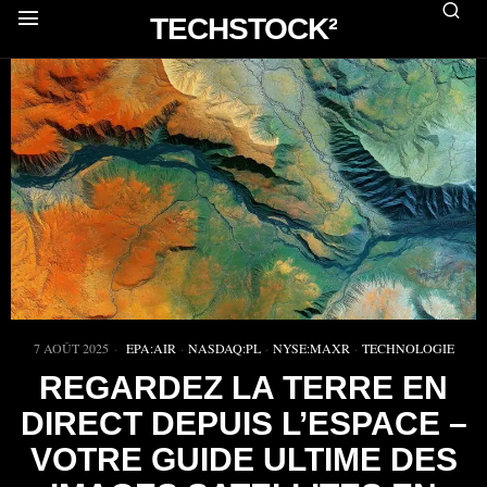
TECHSTOCK²
7 AOÛT 2025
EPA:AIR
·
NASDAQ:PL
·
NYSE:MAXR
·
TECHNOLOGIE
REGARDEZ LA TERRE EN
DIRECT DEPUIS L’ESPACE –
VOTRE GUIDE ULTIME DES