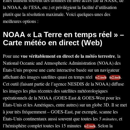
Elles utilisent souvent des données en libre accès (de la NASA, de
la NOAA, de l’ESA, etc.) et privilégient la facilité d’utilisation
plutôt que la résolution maximale. Voici quelques-unes des
meilleures options :
NOAA « La Terre en temps réel » –
Carte météo en direct (Web)
vue véritablement en direct de la météo terrestre
Pour une
, la
National Oceanic and Atmospheric Administration (NOAA) des
États-Unis propose une carte interactive basée sur un navigateur
affichant des images satellites quasi en temps réel
.
ts2.tech
ts2.tech
Cet outil (faisant partie de l’agence NESDIS de la NOAA) diffuse
les images les plus récentes des satellites météorologiques
opérationnels de la NOAA (GOES-East & GOES-West pour les
États-Unis et les Amériques, entre autres) sur un globe 3D. Il se met
à jour très fréquemment – GOES-East, par exemple, scanne les
États-Unis continentaux aussi souvent que toutes les
5 minutes
, et
l’hémisphère complet toutes les 15 minutes
. Selon la
ts2.tech