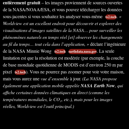
entièrement gratuit
– les images proviennent de sources ouvertes
de la NASA/NOAA/ESA, et vous pouvez télécharger les données
sous-jacentes si vous souhaitez les analyser vous-même
.
«
ts2.tech
Worldview est un excellent endroit pour découvrir et explorer des
visualisations d’images satellites de la NASA… pour surveiller les
phénomènes naturels en temps réel [et] observer les changements
au fil du temps… tout cela dans l’application, »
déclare l’ingénieure
de la NASA Minnie Wong
. La seule
ts2.tech
earthdata.nasa.gov
limitation est que la résolution est modérée (par exemple, la couche
de base mondiale quotidienne de MODIS est d’environ 250 m par
pixel
). Vous ne pourrez pas zoomer pour voir votre maison,
ts2.tech
mais vous aurez une
vue d’ensemble
à jour.
(La NASA propose
également une application mobile appelée
NASA Earth Now
, qui
affiche certaines données climatiques en direct (comme les
températures mondiales, le CO₂, etc.), mais pour les images
réelles, Worldview est l’outil principal.)