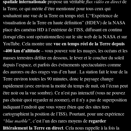
spatiale internationale
propose un véritable
flux vidéo en direct
de
la Terre, ce qui mérite d’être mentionné pour tous ceux qui
souhaitent une vue de la Terre en temps réel. L’“Expérience de
visualisation de la Terre en haute définition” (HDEV) de la NASA
place des caméras HD à l’extérieur de l’ISS, diffusant en continu
(lorsqu’elles sont opérationnelles) sur le site web de la NASA et sur
vue en temps réel de la Terre depuis
YouTube. Cela montre une
~400 km d’altitude
– vous pouvez voir les nuages, les océans et les
masses terrestres défiler en dessous, le lever et le coucher du soleil
depuis l’espace, et parfois des événements spectaculaires comme
des aurores ou des orages vus d’en haut . La station fait le tour de la
Terre environ toutes les 90 minutes, donc le paysage change
rapidement (avec environ la moitié du temps de nuit, où l’écran peut
être noir ou la vue sombre). Ce n’est pas interactif (vous ne pouvez
pas choisir quoi regarder ni zoomer), et il n’y a pas de superposition
indiquant l’endroit que vous voyez (bien que des sites tiers
cartographient la position de l’ISS). Pourtant, pour une expérience
regarder
“blue marble”
, c’est l’un des rares moyens de
littéralement la Terre en direct
. Cela nous rappelle à la fois la