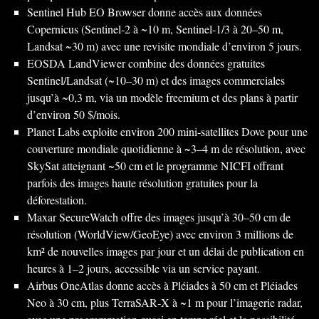
Sentinel Hub EO Browser donne accès aux données
Copernicus (Sentinel‑2 à ~10 m, Sentinel‑1/3 à 20–50 m,
Landsat ~30 m) avec une revisite mondiale d’environ 5 jours.
EOSDA LandViewer combine des données gratuites
Sentinel/Landsat (~10–30 m) et des images commerciales
jusqu’à ~0,3 m, via un modèle freemium et des plans à partir
d’environ 50 $/mois.
Planet Labs exploite environ 200 mini‑satellites Dove pour une
couverture mondiale quotidienne à ~3–4 m de résolution, avec
SkySat atteignant ~50 cm et le programme NICFI offrant
parfois des images haute résolution gratuites pour la
déforestation.
Maxar SecureWatch offre des images jusqu’à 30–50 cm de
résolution (WorldView/GeoEye) avec environ 3 millions de
km² de nouvelles images par jour et un délai de publication en
heures à 1–2 jours, accessible via un service payant.
Airbus OneAtlas donne accès à Pléiades à 50 cm et Pléiades
Neo à 30 cm, plus TerraSAR‑X à ~1 m pour l’imagerie radar,