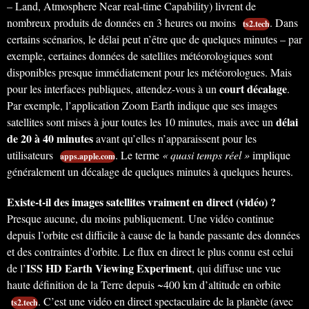
– Land, Atmosphere Near real-time Capability) livrent de
nombreux produits de données en 3 heures ou moins
. Dans
ts2.tech
certains scénarios, le délai peut n’être que de quelques minutes – par
exemple, certaines données de satellites météorologiques sont
disponibles presque immédiatement pour les météorologues. Mais
court décalage
pour les interfaces publiques, attendez-vous à un
.
Par exemple, l’application Zoom Earth indique que ses images
délai
satellites sont mises à jour toutes les 10 minutes, mais avec un
de 20 à 40 minutes
avant qu’elles n’apparaissent pour les
utilisateurs
. Le terme
« quasi temps réel »
implique
apps.apple.com
généralement un décalage de quelques minutes à quelques heures.
Existe-t-il des images satellites vraiment en direct (vidéo) ?
Presque aucune, du moins publiquement. Une vidéo continue
depuis l’orbite est difficile à cause de la bande passante des données
et des contraintes d’orbite. Le flux en direct le plus connu est celui
ISS HD Earth Viewing Experiment
de l’
, qui diffuse une vue
haute définition de la Terre depuis ~400 km d’altitude en orbite
. C’est une vidéo en direct spectaculaire de la planète (avec
ts2.tech