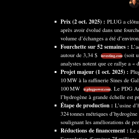
Prix (2 oct. 2025) :
PLUG a clôturé
après avoir évolué dans une fourch
volume d’échanges a été d’environ
Fourchette sur 52 semaines :
L’ac
autour de 3,34 $
(soit u
investing.com
analystes notent que ce rallye a «
Projet majeur (1 oct. 2025) :
Plug
10 MW à la raffinerie Sines de Gal
100 MW
. Le PDG An
ir.plugpower.com
l’hydrogène à grande échelle est p
Étape de production :
L’usine d’h
324 tonnes métriques d’hydrogène 
soulignant les améliorations de pe
Réductions de financement :
Le d
l’annulation d’environ 75 millions