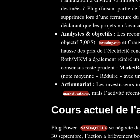
destinées à Plug (faisant partie de 
supprimés lors d’une fermeture d
déclarant que les projets « n’avan
Analystes & objectifs :
Les recom
objectif 7,00 $)
et Craig
investing.com
hausse des prix de l’électricité re
Roth/MKM a également réitéré un 
consensus reste prudent : MarketB
(note moyenne « Réduire » avec un
Actionnariat :
Les investisseurs i
, mais l’activité récen
marketbeat.com
Cours actuel de l’
Plug Power
se négocie dan
NASDAQ:PLUG
30 septembre, l’action a brièvement bon