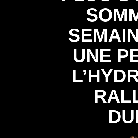
SOMM
SEMAIN
UNE P
L’HYD
RALL
DU