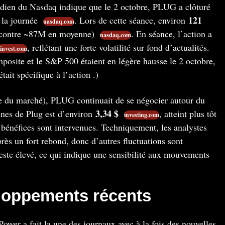
idien du Nasdaq indique que le 2 octobre, PLUG a clôturé
121
 la journée
. Lors de cette séance, environ
nasdaq.com
(contre ~87M en moyenne)
. En séance, l’action a
nasdaq.com
, reflétant une forte volatilité sur fond d’actualités.
invest.com
posite et le S&P 500 étaient en légère hausse le 2 octobre,
tait spécifique à l’action .)
re du marché), PLUG continuait de se négocier autour du
3,34 $
ines de Plug est d’environ
, atteint plus tôt
investing.com
 bénéfices sont intervenues. Techniquement, les analystes
ès un fort rebond, donc d’autres fluctuations sont
reste élevé, ce qui indique une sensibilité aux mouvements
eloppements récents
ower a fait la une des journaux avec à la fois des nouvelles