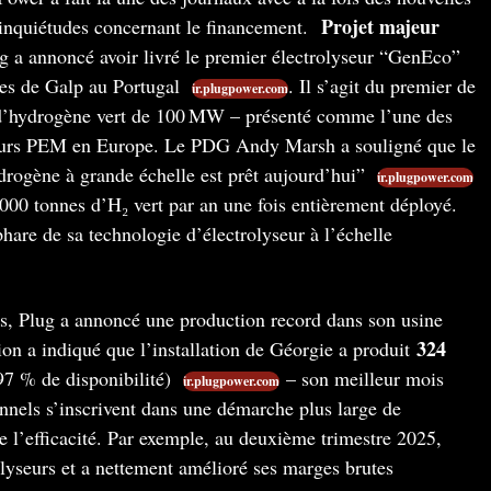
Projet majeur
s inquiétudes concernant le financement.
 a annoncé avoir livré le premier électrolyseur “GenEco”
nes de Galp au Portugal
. Il s’agit du premier de
ir.plugpower.com
 d’hydrogène vert de 100 MW – présenté comme l’une des
yseurs PEM en Europe. Le PDG Andy Marsh a souligné que le
drogène à grande échelle est prêt aujourd’hui”
ir.plugpower.com
 000 tonnes d’H₂ vert par an une fois entièrement déployé.
hare de sa technologie d’électrolyseur à l’échelle
rs, Plug a annoncé une production record dans son usine
324
ion a indiqué que l’installation de Géorgie a produit
97 % de disponibilité)
– son meilleur mois
ir.plugpower.com
onnels s’inscrivent dans une démarche plus large de
e l’efficacité. Par exemple, au deuxième trimestre 2025,
rolyseurs et a nettement amélioré ses marges brutes