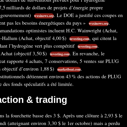
7,5 milliards de dollars de projets d’énergie propre
u gouvernement)
. Le DOE a justifié ces coupes en
wxxinews.org
cent pas les besoins énergétiques du pays »
.
wxxinews.org
mandations optimistes incluent H.C. Wainwright (Achat,
-Hallum (Achat, objectif 4,00 $)
, qui citent la
investing.com
ndant l’hydrogène vert plus compétitif
.
investing.com
Achat (objectif 3,50 $)
. En revanche, le
investing.com
eat rapporte 4 achats, 7 conservations, 5 ventes sur PLUG
 objectif d’environ 1,88 $)
.
marketbeat.com
nstitutionnels détiennent environ 43 % des actions de PLUG
te des fonds spéculatifs a été limitée.
action & trading
s la fourchette basse des 3 $. Après une clôture à 2,93 $ le
di (atteignant environ 3,30 $ le 1er octobre) mais a perdu