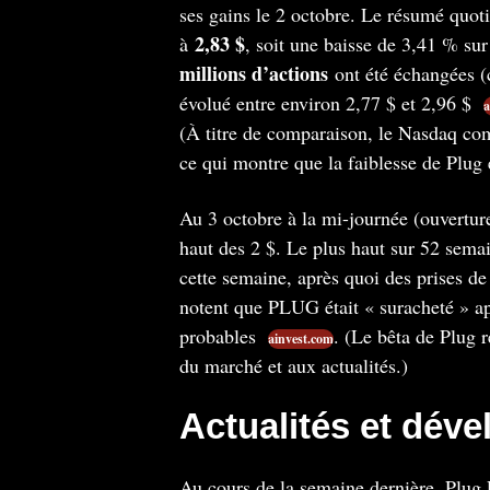
ses gains le 2 octobre. Le résumé quot
2,83 $
à
, soit une baisse de 3,41 % sur
millions d’actions
ont été échangées 
évolué entre environ 2,77 $ et 2,96 $
a
(À titre de comparaison, le Nasdaq com
ce qui montre que la faiblesse de Plug é
Au 3 octobre à la mi-journée (ouvertu
haut des 2 $. Le plus haut sur 52 sema
cette semaine, après quoi des prises de
notent que PLUG était « suracheté » apr
probables
. (Le bêta de Plug 
ainvest.com
du marché et aux actualités.)
Actualités et dév
Au cours de la semaine dernière, Plug P