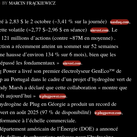
BY
MARCIN FRĄCKIEWICZ
 à 2,83 $ le 2 octobre (–3,41 % sur la journée)
,
nasdaq.com
ette volatile (~2,77 $–2,96 $ en séance)
. Le
ainvest.com
 121 millions d’actions (contre ~87M en moyenne) .
tion a récemment atteint un sommet sur 52 semaines
ne hausse d’environ 134 % sur 6 mois), bien que les
 dépassé les fondamentaux »
.
ainvest.com
 Power a livré son premier électrolyseur GenEco™ de
p au Portugal dans le cadre d’un projet d’hydrogène vert de
dy Marsh a déclaré que cette collaboration « montre que
rêt aujourd’hui »
.
ir.plugpower.com
ydrogène de Plug en Géorgie a produit un record de
vert en août 2025 (97 % de disponibilité)
,
ir.plugpower.com
rformance à l’échelle commerciale.
épartement américain de l’Énergie (DOE) a annoncé
 de dollars de subventions prévues pour l’hydrogène