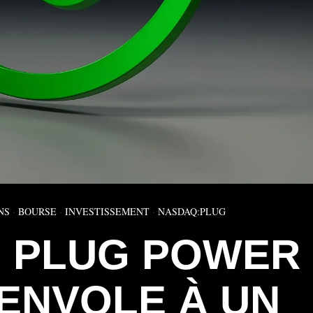
NS
·
BOURSE
·
INVESTISSEMENT
·
NASDAQ:PLUG
N PLUG POWER
’ENVOLE À UN