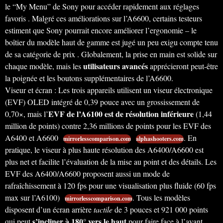
le “My Menu” de Sony pour accéder rapidement aux réglages
favoris . Malgré ces améliorations sur l’A6600, certains testeurs
estiment que Sony pourrait encore améliorer l’ergonomie – le
boîtier du modèle haut de gamme est jugé un peu exigu compte tenu
de sa catégorie de prix . Globalement, la prise en main est solide sur
utilisateurs avancés
chaque modèle, mais les
apprécieront peut-être
la poignée et les boutons supplémentaires de l’A6600.
Viseur et écran : Les trois appareils utilisent un viseur électronique
(EVF) OLED intégré de 0,39 pouce avec un grossissement de
EVF de l’A6100 est de résolution inférieure
0,70×, mais l’
(1,44
million de points) contre 2,36 millions de points pour les EVF des
A6400 et A6600
. En
mirrorlesscomparison.com
alphashooters.com
pratique, le viseur à plus haute résolution des A6400/A6600 est
plus net et facilite l’évaluation de la mise au point et des détails. Les
EVF des A6400/A6600 proposent aussi un mode de
rafraîchissement à 120 fps pour une visualisation plus fluide (60 fps
max sur l’A6100)
. Tous les modèles
mirrorlesscomparison.com
disposent d’un écran arrière
tactile
de 3 pouces et 921 000 points
s’incliner à 180° vers le haut
qui peut
pour faire face à l’avant,