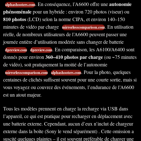
autonomie
. En conséquence, l’A6600 offre une
alphashooters.com
phénoménale
pour un hybride : environ 720 photos (viseur) ou
810 photos
(LCD) selon la norme CIPA, et environ 140–150
minutes de vidéo par charge
. En utilisation
mirrorlesscomparison.com
réelle, de nombreux utilisateurs de l’A6600 peuvent passer une
journée entière d’utilisation modérée sans changer de batterie
. En comparaison, les A6100/A6400 sont
dpreview.com
dpreview.com
360–410 photos par charge
donnés pour environ
(ou ~75 minutes
de vidéo), soit pratiquement la moitié de l’autonomie
. Pour la photo, quelques
mirrorlesscomparison.com
alphashooters.com
centaines de clichés suffisent souvent pour une courte sortie, mais si
vous voyagez ou couvrez des événements, l’endurance de l’A6600
est un atout majeur.
Tous les modèles prennent en charge la recharge via USB dans
l’appareil, ce qui est pratique pour recharger en déplacement avec
une batterie externe. Cependant, aucun d’eux n’inclut de chargeur
externe dans la boîte (Sony le vend séparément) . Cette omission a
suscité quelques plaintes – il est souvent préférable de charger une