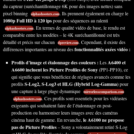
du capteur (suréchantillonnage 6K pour des images nettes) sans
pixel binning
. Ils prennent également en charge le
alphashooters.com
1080p Full HD à 120 ips
pour des séquences au ralenti
. En termes de qualité vidéo de base, le rendu est
alphashooters.com
comparable entre les modèles – le 4K suréchantillonné est très
détaillé et précis sur chacun
. Cependant, il existe des
dpreview.com
fonctionnalités axées vidéo :
différences importantes au niveau des
Profils d’image et étalonnage des couleurs :
A6400 et
Les
A6600 incluent les Picture Profiles de Sony
(PP1-PP10), ce
qui signifie que vous bénéficiez de réglages avancés comme les
S-Log2, S-Log3 et HLG (Hybrid Log-Gamma)
profils
pour
une capture à large plage dynamique
mirrorlesscomparison.com
. Ces profils sont essentiels pour les vidéastes
alphashooters.com
exigeants qui souhaitent faire de l’étalonnage en post-
production ou harmoniser leurs images avec des caméras
le A6100 ne propose
cinéma haut de gamme. En revanche,
pas de Picture Profiles
– Sony a volontairement retiré S-Log