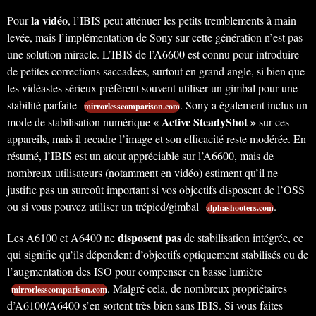
la vidéo
Pour
, l’IBIS peut atténuer les petits tremblements à main
levée, mais l’implémentation de Sony sur cette génération n’est pas
une solution miracle. L’IBIS de l’A6600 est connu pour introduire
de petites corrections saccadées, surtout en grand angle, si bien que
les vidéastes sérieux préfèrent souvent utiliser un gimbal pour une
stabilité parfaite
. Sony a également inclus un
mirrorlesscomparison.com
« Active SteadyShot »
mode de stabilisation numérique
sur ces
appareils, mais il recadre l’image et son efficacité reste modérée. En
résumé, l’IBIS est un atout appréciable sur l’A6600, mais de
nombreux utilisateurs (notamment en vidéo) estiment qu’il ne
justifie pas un surcoût important si vos objectifs disposent de l’OSS
ou si vous pouvez utiliser un trépied/gimbal
.
alphashooters.com
disposent pas
Les A6100 et A6400 ne
de stabilisation intégrée, ce
qui signifie qu’ils dépendent d’objectifs optiquement stabilisés ou de
l’augmentation des ISO pour compenser en basse lumière
. Malgré cela, de nombreux propriétaires
mirrorlesscomparison.com
d’A6100/A6400 s’en sortent très bien sans IBIS. Si vous faites