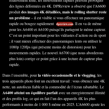
relativement lente, les mouvements rapides peuvent provoquer
des lignes déformées en 4K. DPReview a observé que l’A6600
des images 4K détaillées, mais le rolling shutter reste
produit
un problème
– il est visible si vous effectuez un panoramique
rapide ou bougez rapidement
. Il en va de même
dpreview.com
pour les A6400 et A6100 puisqu’ils partagent le même capteur.
C’est un point important pour les vidéastes d’action ou de sport
; il vaut mieux effectuer des panoramiques lents ou utiliser le
1080p 120fps (qui présente moins de distorsion) pour les
mouvements rapides. Le nouvel A6700 (que nous aborderons
plus loin) corrige ce point grâce à une lecture de capteur plus
rapide.
la vidéo occasionnelle et le vlogging
Dans l’ensemble, pour
, les
trois appareils photo font un excellent travail : vous obtenez une 4K
nette, un autofocus fiable et la commodité de l’écran rabattable. Le
A6400 atteint un équilibre parfait
avec un enregistrement illimité
et des profils log, ce qui en fait l’un des appareils 4K les plus
performants à moins de 1 000 $ même en 2025. L’A6600 ajoute les