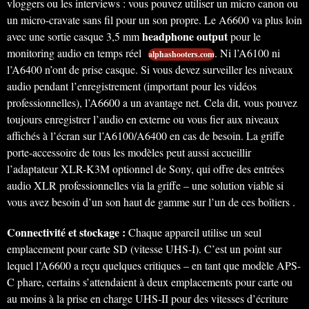
vloggers ou les interviews : vous pouvez utiliser un micro canon ou
un micro-cravate sans fil pour un son propre. Le
A6600 va plus loin
headphone output
avec une sortie casque 3,5 mm
pour le
monitoring audio en temps réel
. Ni l’A6100 ni
alphashooters.com
l’A6400 n’ont de prise casque. Si vous devez surveiller les niveaux
audio pendant l’enregistrement (important pour les vidéos
professionnelles), l’A6600 a un avantage net. Cela dit, vous pouvez
toujours enregistrer l’audio en externe ou vous fier aux niveaux
affichés à l’écran sur l’A6100/A6400 en cas de besoin. La griffe
porte-accessoire de tous les modèles peut aussi accueillir
l’adaptateur XLR-K3M optionnel de Sony, qui offre des entrées
audio XLR professionnelles via la griffe – une solution viable si
vous avez besoin d’un son haut de gamme sur l’un de ces boîtiers .
Connectivité et stockage :
Chaque appareil utilise un seul
emplacement pour carte SD (vitesse UHS-I). C’est un point sur
lequel l’A6600 a reçu quelques critiques – en tant que modèle APS-
C phare, certains s’attendaient à deux emplacements pour carte ou
au moins à la prise en charge UHS-II pour des vitesses d’écriture