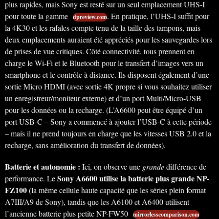
plus rapides, mais Sony est resté sur un seul emplacement UHS-I
pour toute la gamme
. En pratique, l’UHS-I suffit pour
dpreview.com
la 4K30 et les rafales compte tenu de la taille des tampons, mais
deux emplacements auraient été appréciés pour les sauvegardes lors
de prises de vue critiques. Côté connectivité, tous prennent en
charge le Wi-Fi et le Bluetooth pour le transfert d’images vers un
smartphone et le contrôle à distance. Ils disposent également d’une
sortie Micro HDMI (avec sortie 4K propre si vous souhaitez utiliser
un enregistreur/moniteur externe) et d’un port Multi/Micro-USB
pour les données ou la recharge. (L’A6600 peut être équipé d’un
port USB-C – Sony a commencé à ajouter l’USB-C à cette période
– mais il ne prend toujours en charge que les vitesses USB 2.0 et la
recharge, sans amélioration du transfert de données).
Batterie et autonomie :
Ici, on observe une
grande
différence de
Sony A6600 utilise la batterie plus grande NP-
performance. Le
FZ100
(la même cellule haute capacité que les séries plein format
A7III/A9 de Sony), tandis que les A6100 et A6400 utilisent
l’ancienne batterie plus petite NP-FW50
mirrorlesscomparison.com