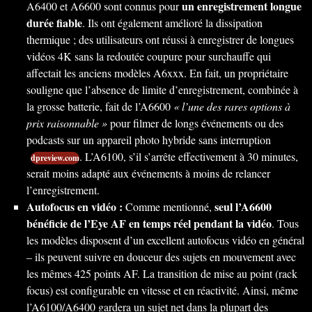
un enregistrement longue
A6400 et A6600 sont connus pour
durée fiable
. Ils ont également amélioré la dissipation
thermique ; des utilisateurs ont réussi à enregistrer de longues
vidéos 4K sans la redoutée coupure pour surchauffe qui
affectait les anciens modèles A6xxx. En fait, un propriétaire
souligne que l’absence de limite d’enregistrement, combinée à
la grosse batterie, fait de l’A6600
« l’une des rares options à
prix raisonnable »
pour filmer de longs événements ou des
podcasts sur un appareil photo hybride sans interruption
. L’A6100, s’il s’arrête effectivement à 30 minutes,
dpreview.com
serait moins adapté aux événements à moins de relancer
l’enregistrement.
Autofocus en vidéo :
seul l’A6600
Comme mentionné,
bénéficie de l’Eye AF en temps réel pendant la vidéo
. Tous
les modèles disposent d’un excellent autofocus vidéo en général
– ils peuvent suivre en douceur des sujets en mouvement avec
les mêmes 425 points AF. La transition de mise au point (rack
focus) est configurable en vitesse et en réactivité. Ainsi, même
l’A6100/A6400 gardera un sujet net dans la plupart des