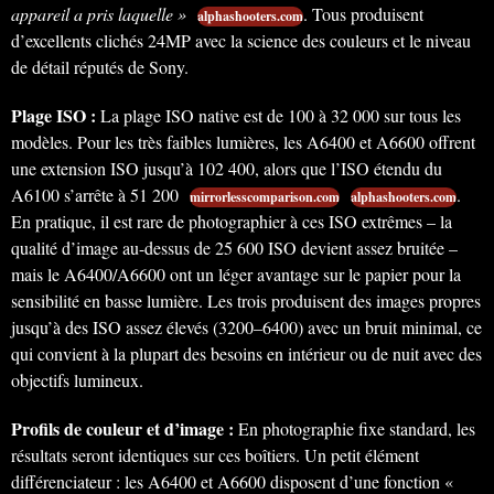
appareil a pris laquelle »
. Tous produisent
alphashooters.com
d’excellents clichés 24MP avec la science des couleurs et le niveau
de détail réputés de Sony.
Plage ISO :
La plage ISO native est de 100 à 32 000 sur tous les
modèles. Pour les très faibles lumières, les A6400 et A6600 offrent
une extension ISO jusqu’à 102 400, alors que l’ISO étendu du
A6100 s’arrête à 51 200
.
mirrorlesscomparison.com
alphashooters.com
En pratique, il est rare de photographier à ces ISO extrêmes – la
qualité d’image au-dessus de 25 600 ISO devient assez bruitée –
mais le A6400/A6600 ont un léger avantage sur le papier pour la
sensibilité en basse lumière. Les trois produisent des images propres
jusqu’à des ISO assez élevés (3200–6400) avec un bruit minimal, ce
qui convient à la plupart des besoins en intérieur ou de nuit avec des
objectifs lumineux.
Profils de couleur et d’image :
En photographie fixe standard, les
résultats seront identiques sur ces boîtiers. Un petit élément
différenciateur : les A6400 et A6600 disposent d’une fonction «