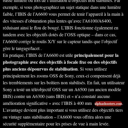
basse lumière ou lors de l’utilisation d’objectifs non stabilisés. Par
exemple, si vous photographiez un sujet statique dans une lumière
faible, l’IBIS de l’A6600 vous permet de tenir l’appareil à la main à
des vitesses d’obturation plus lentes qu’avec l’A6100/A6400,
réduisant ainsi le flou de bougé. L’IBIS fonctionne également en
tandem avec les objectifs dotés de l’OSS optique – dans ce cas,
l’A6600 corrige le roulis X/Y sur le capteur tandis que l’objectif
gère le tangage/lacet .
principalement pour la
En pratique, l’IBIS de l’A6600 est utile
photographie avec des objectifs à focale fixe ou des objectifs
plus anciens dépourvus de stabilisation
. Si vous utilisez
principalement les zooms OSS de Sony, ceux-ci compensent déjà
les tremblements sur les boîtiers non stabilisés. En fait, un utilisateur
Sony a testé un téléobjectif OSS sur un A6500 (un ancien modèle
IBIS) contre un A6300 (sans IBIS) et « n’a constaté aucune
amélioration significative » avec l’IBIS à 400 mm
.
alphashooters.com
L’avantage devient plus important si vous utilisez des objectifs tiers
ou vintage sans stabilisation – l’A6600 vous offrira alors une
sécurité supplémentaire pour les prises de vue à main levée.