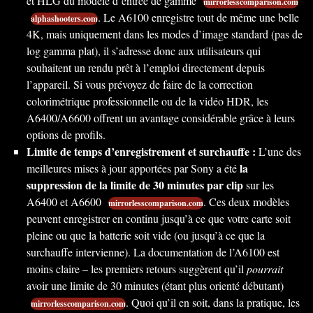
et HLG du modèle d’entrée de gamme
mirrorlesscomparison.com
. Le A6100 enregistre tout de même une belle
alphashooters.com
4K, mais uniquement dans les modes d’image standard (pas de
log gamma plat), il s’adresse donc aux utilisateurs qui
souhaitent un rendu prêt à l’emploi directement depuis
l’appareil. Si vous prévoyez de faire de la correction
colorimétrique professionnelle ou de la vidéo HDR, les
A6400/A6600 offrent un avantage considérable grâce à leurs
options de profils.
Limite de temps d’enregistrement et surchauffe :
L’une des
la
meilleures mises à jour apportées par Sony a été
suppression de la limite de 30 minutes par clip
sur les
A6400 et A6600
. Ces deux modèles
mirrorlesscomparison.com
peuvent enregistrer en continu jusqu’à ce que votre carte soit
pleine ou que la batterie soit vide (ou jusqu’à ce que la
surchauffe intervienne). La documentation de l’A6100 est
moins claire – les premiers retours suggèrent qu’il
pourrait
avoir une limite de 30 minutes (étant plus orienté débutant)
. Quoi qu’il en soit, dans la pratique, les
mirrorlesscomparison.com