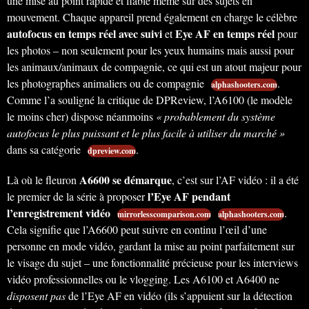
une mise au point rapide et fiable même sur des sujets en
mouvement. Chaque appareil prend également en charge le célèbre
autofocus en temps réel avec suivi
Eye AF en temps réel
et
pour
les photos – non seulement pour les yeux humains mais aussi pour
les animaux/animaux de compagnie, ce qui est un atout majeur pour
les photographes animaliers ou de compagnie
.
alphashooters.com
Comme l’a souligné la critique de DPReview, l’A6100 (le modèle
le moins cher) dispose néanmoins
« probablement du système
autofocus le plus puissant et le plus facile à utiliser du marché »
dans sa catégorie
.
dpreview.com
A6600 se démarque
Là où le fleuron
, c’est sur l’AF vidéo : il a été
l’Eye AF pendant
le premier de la série à proposer
l’enregistrement vidéo
.
mirrorlesscomparison.com
alphashooters.com
Cela signifie que l’A6600 peut suivre en continu l’œil d’une
personne en mode vidéo, gardant la mise au point parfaitement sur
le visage du sujet – une fonctionnalité précieuse pour les interviews
vidéo professionnelles ou le vlogging. Les A6100 et A6400 ne
disposent pas
de l’Eye AF en vidéo (ils s’appuient sur la détection