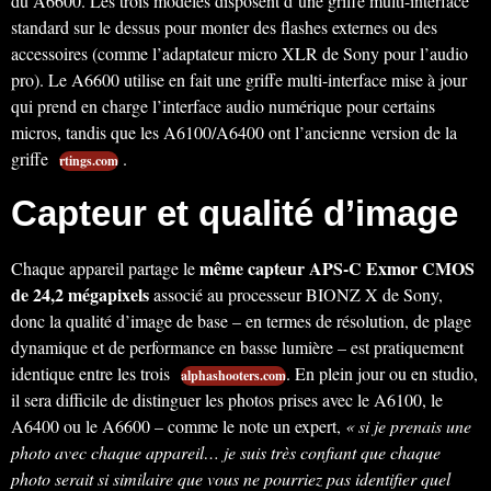
du A6600. Les trois modèles disposent d’une griffe multi-interface
standard sur le dessus pour monter des flashes externes ou des
accessoires (comme l’adaptateur micro XLR de Sony pour l’audio
pro). Le A6600 utilise en fait une griffe multi-interface mise à jour
qui prend en charge l’interface audio numérique pour certains
micros, tandis que les A6100/A6400 ont l’ancienne version de la
griffe
.
rtings.com
Capteur et qualité d’image
même capteur APS-C Exmor CMOS
Chaque appareil partage le
de 24,2 mégapixels
associé au processeur BIONZ X de Sony,
donc la qualité d’image de base – en termes de résolution, de plage
dynamique et de performance en basse lumière – est pratiquement
identique entre les trois
. En plein jour ou en studio,
alphashooters.com
il sera difficile de distinguer les photos prises avec le A6100, le
A6400 ou le A6600 – comme le note un expert,
« si je prenais une
photo avec chaque appareil… je suis très confiant que chaque
photo serait si similaire que vous ne pourriez pas identifier quel