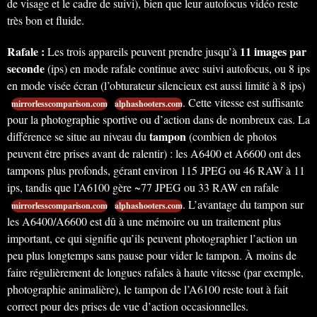
de visage et le cadre de suivi), bien que leur autofocus vidéo reste
très bon et fluide.
Rafale :
11 images par
Les trois appareils peuvent prendre jusqu’à
seconde
(ips) en mode rafale continue avec suivi autofocus, ou 8 ips
en mode visée écran (l’obturateur silencieux est aussi limité à 8 ips)
. Cette vitesse est suffisante
mirrorlesscomparison.com
alphashooters.com
pour la photographie sportive ou d’action dans de nombreux cas. La
tampon
différence se situe au niveau du
(combien de photos
peuvent être prises avant de ralentir) : les A6400 et A6600 ont des
tampons plus profonds, gérant environ 115 JPEG ou 46 RAW à 11
ips, tandis que l’A6100 gère ~77 JPEG ou 33 RAW en rafale
. L’avantage du tampon sur
mirrorlesscomparison.com
alphashooters.com
les A6400/A6600 est dû à une mémoire ou un traitement plus
important, ce qui signifie qu’ils peuvent photographier l’action un
peu plus longtemps sans pause pour vider le tampon. À moins de
faire régulièrement de longues rafales à haute vitesse (par exemple,
photographie animalière), le tampon de l’A6100 reste tout à fait
correct pour des prises de vue d’action occasionnelles.