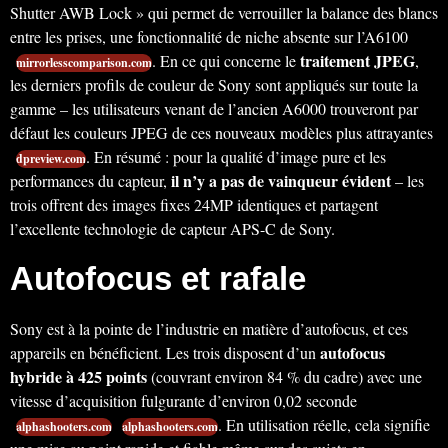
Shutter AWB Lock » qui permet de verrouiller la balance des blancs
entre les prises, une fonctionnalité de niche absente sur l’A6100
traitement JPEG
. En ce qui concerne le
,
mirrorlesscomparison.com
les derniers profils de couleur de Sony sont appliqués sur toute la
gamme – les utilisateurs venant de l’ancien A6000 trouveront par
défaut les couleurs JPEG de ces nouveaux modèles plus attrayantes
. En résumé : pour la qualité d’image pure et les
dpreview.com
il n’y a pas de vainqueur évident
performances du capteur,
– les
trois offrent des images fixes 24MP identiques et partagent
l’excellente technologie de capteur APS-C de Sony.
Autofocus et rafale
Sony est à la pointe de l’industrie en matière d’autofocus, et ces
autofocus
appareils en bénéficient. Les trois disposent d’un
hybride à 425 points
(couvrant environ 84 % du cadre) avec une
vitesse d’acquisition fulgurante d’environ 0,02 seconde
. En utilisation réelle, cela signifie
alphashooters.com
alphashooters.com