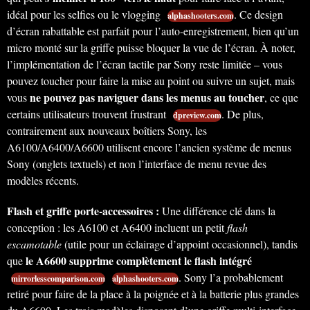
idéal pour les selfies ou le vlogging
. Ce design
alphashooters.com
d’écran rabattable est parfait pour l’auto-enregistrement, bien qu’un
micro monté sur la griffe puisse bloquer la vue de l’écran. À noter,
l’implémentation de l’écran tactile par Sony reste limitée – vous
pouvez toucher pour faire la mise au point ou suivre un sujet, mais
ne pouvez pas naviguer dans les menus au toucher
vous
, ce que
certains utilisateurs trouvent frustrant
. De plus,
dpreview.com
contrairement aux nouveaux boîtiers Sony, les
A6100/A6400/A6600 utilisent encore l’ancien système de menus
Sony (onglets textuels) et non l’interface de menu revue des
modèles récents.
Flash et griffe porte-accessoires :
Une différence clé dans la
conception : les A6100 et A6400 incluent un petit
flash
escamotable
(utile pour un éclairage d’appoint occasionnel), tandis
le A6600 supprime complètement le flash intégré
que
. Sony l’a probablement
mirrorlesscomparison.com
alphashooters.com
retiré pour faire de la place à la poignée et à la batterie plus grandes