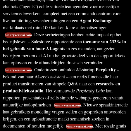
chatbots (“agents”) echte virtuele teamgenoten voor menselijke
servicemedewerkers, compleet met een commandocentrum voor
Agent Exchange
live monitoring, sessieherhalingen en een
-
marktplaats met ruim 100 kant-en-klare automatiseringen
. Deze verbeteringen hebben echte impact op het
binaryverseai.com
toename van 233% in
bedrijfsleven – Salesforce rapporteerde een
het gebruik van haar AI-agents
in zes maanden, aangezien
bedrijven merken dat AI nu het grootste deel van de supporttickets
kan oplossen en de afhandeltijden drastisch vermindert
Perplexity
. Ondertussen onthulde AI-startup
–
binaryverseai.com
bekend van haar AI-zoekassistent – een reeks functies die haar
research- en
product transformeren van simpele Q&A naar een
productiviteitsstudio
. Het vernieuwde
Perplexity Labs
kan
rapporten, presentaties of zelfs simpele webapps genereren vanuit
natuurlijke taalopdrachten
. Nieuwe spraakinteractie
binaryverseai.com
laat gebruikers mondeling vragen stellen en gesproken antwoorden
krijgen, en een uploadfunctie maakt semantisch zoeken in
documenten of notulen mogelijk
. Met royale gratis
binaryverseai.com