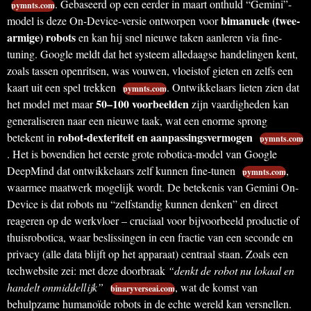
. Gebaseerd op een eerder in maart onthuld “Gemini”-
pymnts.com
bimanuele (twee-
model is deze On-Device-versie ontworpen voor
armige) robots
en kan hij snel nieuwe taken aanleren via fine-
tuning. Google meldt dat het systeem alledaagse handelingen kent,
zoals tassen openritsen, was vouwen, vloeistof gieten en zelfs een
kaart uit een spel trekken
. Ontwikkelaars lieten zien dat
pymnts.com
50–100 voorbeelden
het model met maar
zijn vaardigheden kan
generaliseren naar een nieuwe taak, wat een enorme sprong
robot-dexteriteit en aanpassingsvermogen
betekent in
pymnts.com
. Het is bovendien het eerste grote robotica-model van Google
DeepMind dat ontwikkelaars zelf kunnen fine-tunen
,
pymnts.com
waarmee maatwerk mogelijk wordt. De betekenis van Gemini On-
Device is dat robots nu “zelfstandig kunnen denken” en direct
reageren op de werkvloer – cruciaal voor bijvoorbeeld productie of
thuisrobotica, waar beslissingen in een fractie van een seconde en
privacy (alle data blijft op het apparaat) centraal staan. Zoals een
techwebsite zei: met deze doorbraak
“denkt de robot nu lokaal en
handelt onmiddellijk”
, wat de komst van
binaryverseai.com
behulpzame humanoïde robots in de echte wereld kan versnellen.