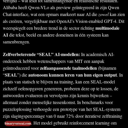
verfijnd – wat leidt tot samenhangende en realistische resultaten.
Alibaba heeft Qwen-VLo als preview geïntegreerd in zijn Qwen
Chat-interface, wat een opmars markeert naar AI die
zowel
kan zien
als creëren, vergelijkbaar met OpenAI’s Vision-enabled GPT-4. Dit
multimodale
weerspiegelt een bredere trend in de sector richting
AI
die tekst, beeld en andere domeinen in één systeem kan
samenbrengen.
Zelfverbeterende “SEAL” AI-modellen:
In academisch AI-
onderzoek hebben wetenschappers van MIT een aanpak
zelfaanpassende taalmodellen
geïntroduceerd voor
(bijnamen
SEAL
autonoom kunnen leren van hun eigen output
“
”) die
. In
plaats van statisch te blijven na training, kan een SEAL-model
zichzelf oefenopgaven genereren, proberen deze op te lossen, de
antwoorden evalueren en vervolgens zijn kennis bijwerken –
allemaal zonder menselijke tussenkomst. In benchmarks voor
puzzeloplossing verhoogde een prototype van het SEAL-systeem
zijn slagingspercentage van 0 naar 72% door iteratieve zelftraining
. Het model gebruikt reinforcement learning om
binaryverseai.com