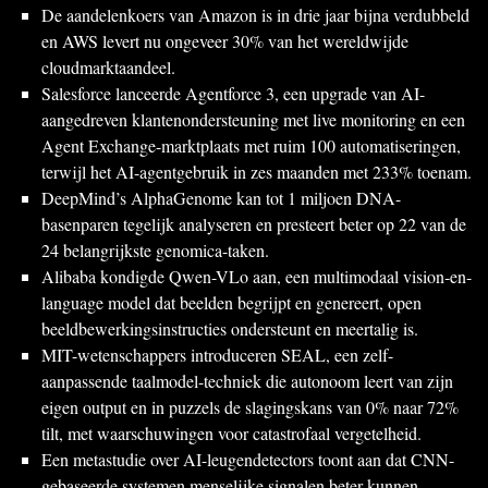
De aandelenkoers van Amazon is in drie jaar bijna verdubbeld
en AWS levert nu ongeveer 30% van het wereldwijde
cloudmarktaandeel.
Salesforce lanceerde Agentforce 3, een upgrade van AI-
aangedreven klantenondersteuning met live monitoring en een
Agent Exchange-marktplaats met ruim 100 automatiseringen,
terwijl het AI-agentgebruik in zes maanden met 233% toenam.
DeepMind’s AlphaGenome kan tot 1 miljoen DNA-
basenparen tegelijk analyseren en presteert beter op 22 van de
24 belangrijkste genomica-taken.
Alibaba kondigde Qwen-VLo aan, een multimodaal vision‑en-
language model dat beelden begrijpt en genereert, open
beeldbewerkingsinstructies ondersteunt en meertalig is.
MIT-wetenschappers introduceren SEAL, een zelf-
aanpassende taalmodel-techniek die autonoom leert van zijn
eigen output en in puzzels de slagingskans van 0% naar 72%
tilt, met waarschuwingen voor catastrofaal vergetelheid.
Een metastudie over AI-leugendetectors toont aan dat CNN-
gebaseerde systemen menselijke signalen beter kunnen