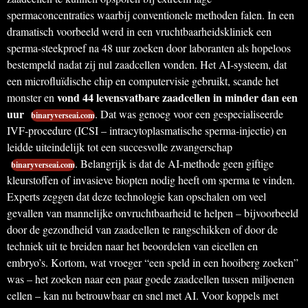
spermaconcentraties waarbij conventionele methoden falen. In een
dramatisch voorbeeld werd in een vruchtbaarheidskliniek een
sperma-steekproef na 48 uur zoeken door laboranten als hopeloos
bestempeld nadat zij nul zaadcellen vonden. Het AI-systeem, dat
een microfluïdische chip en computervisie gebruikt, scande het
vond 44 levensvatbare zaadcellen in minder dan een
monster en
uur
. Dat was genoeg voor een gespecialiseerde
binaryverseai.com
IVF-procedure (ICSI – intracytoplasmatische sperma-injectie) en
leidde uiteindelijk tot een succesvolle zwangerschap
. Belangrijk is dat de AI-methode geen giftige
binaryverseai.com
kleurstoffen of invasieve biopten nodig heeft om sperma te vinden.
Experts zeggen dat deze technologie kan opschalen om veel
gevallen van mannelijke onvruchtbaarheid te helpen – bijvoorbeeld
door de gezondheid van zaadcellen te rangschikken of door de
techniek uit te breiden naar het beoordelen van eicellen en
embryo’s. Kortom, wat vroeger “een speld in een hooiberg zoeken”
was – het zoeken naar een paar goede zaadcellen tussen miljoenen
cellen – kan nu betrouwbaar en snel met AI. Voor koppels met