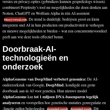
versies en privacy-opties (gebruikers kunnen gesprekslogs wissen)
combineert Perplexity’s tool nu mogelijkheden die doen denken aan
Notion, ChatGPT en Wolfram Alpha in één AI-assistent
. De trend is duidelijk: bedrijven groot en klein
binaryverseai.com
integreren snel AI in hun producten om productiviteit te verhogen
en nieuwe mogelijkheden te bieden – wat een concurrentievoordeel
geeft aan wie deze tools effectief benut.
Doorbraak-AI-
technologieën en
onderzoek
AlphaGenome van DeepMind verbetert genomica:
De AI-
DeepMind
onderzoekstak van Google,
, kondigde een grote
doorbraak aan in AI voor genetica. Hun nieuwe model
AlphaGenome
tot 1 miljoen DNA-basenparen tegelijk
kan
analyseren
en voorspellen hoe genetische mutaties genregulatie en
-functie zullen beïnvloeden
. Dit
deepmind.google
deepmind.google