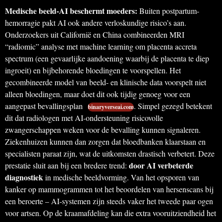
Medische beeld-AI beschermt moeders:
Buiten postpartum-
hemorragie pakt AI ook andere verloskundige risico’s aan.
Onderzoekers uit Californië en China combineerden MRI
“radiomic” analyse met machine learning om placenta accreta
spectrum (een gevaarlijke aandoening waarbij de placenta te diep
ingroeit) en bijbehorende bloedingen te voorspellen. Het
gecombineerde model van beeld- en klinische data voorspelt niet
alleen bloedingen, maar doet dit ook tijdig genoeg voor een
aangepast bevallingsplan
. Simpel gezegd betekent
binaryverseai.com
dit dat radiologen met AI-ondersteuning risicovolle
zwangerschappen weken voor de bevalling kunnen signaleren.
Ziekenhuizen kunnen dan zorgen dat bloedbanken klaarstaan en
specialisten paraat zijn, wat de uitkomsten drastisch verbetert. Deze
door AI verbeterde
prestatie sluit aan bij een bredere trend:
diagnostiek
in medische beeldvorming. Van het opsporen van
kanker op mammogrammen tot het beoordelen van hersenscans bij
een beroerte – AI-systemen zijn steeds vaker het tweede paar ogen
voor artsen. Op de kraamafdeling kan die extra vooruitziendheid het