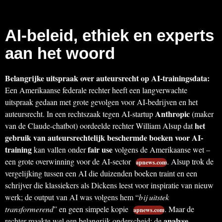
AI-beleid, ethiek en experts
aan het woord
Belangrijke uitspraak over auteursrecht op AI-trainingsdata:
Een Amerikaanse federale rechter heeft een langverwachte
uitspraak gedaan met grote gevolgen voor AI-bedrijven en het
Anthropic
auteursrecht. In een rechtszaak tegen AI-startup
(maker
het
van de Claude-chatbot) oordeelde rechter William Alsup dat
gebruik van auteursrechtelijk beschermde boeken voor AI-
training
fair use
kan vallen onder
volgens de Amerikaanse wet –
een grote overwinning voor de AI-sector
. Alsup trok de
apnews.com
vergelijking tussen een AI die duizenden boeken traint en een
schrijver die klassiekers als Dickens leest voor inspiratie van nieuw
werk; de output van AI was volgens hem “
bij uitstek
transformerend
” en geen simpele kopie
. Maar de
apnews.com
analyse
rechter maakte wel een belangrijk onderscheid: de