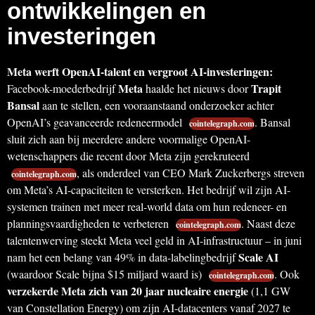
ontwikkelingen en
investeringen
Meta werft OpenAI-talent en vergroot AI-investeringen:
Meta
Trapit
Facebook-moederbedrijf
haalde het nieuws door
Bansal
aan te stellen, een vooraanstaand onderzoeker achter
OpenAI’s geavanceerde redeneermodel
. Bansal
cointelegraph.com
sluit zich aan bij meerdere andere voormalige OpenAI-
wetenschappers die recent door Meta zijn gerekruteerd
, als onderdeel van CEO Mark Zuckerbergs streven
cointelegraph.com
om Meta’s AI-capaciteiten te versterken. Het bedrijf wil zijn AI-
systemen trainen met meer real-world data om hun redeneer- en
planningsvaardigheden te verbeteren
. Naast deze
cointelegraph.com
talentenwerving steekt Meta veel geld in AI-infrastructuur – in juni
Scale AI
nam het een belang van 49% in data-labelingbedrijf
(waardoor Scale bijna $15 miljard waard is)
. Ook
cointelegraph.com
verzekerde Meta zich van 20 jaar nucleaire energie
(1,1 GW
van Constellation Energy) om zijn AI-datacenters vanaf 2027 te