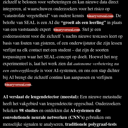
zichzelf te belonen voor verbeteringen en kan nieuwe data direct
integreren, al waarschuwen onderzoekers voor het risico op
“catastrofale vergetelheid” van oudere kennis
. De
binaryverseai.com
“groeit als een leerling”
belofte van SEAL is een AI die
in plaats
van een vaststaande expert
. Stel je een
binaryverseai.com
codeerassistent voor die zichzelf ’s nachts nieuwe testcases leert op
basis van fouten van gisteren, of een onderwijstutor die zijn lessen
verfijnt na elk contact met een student – dat zijn de soorten
toepassingen waar het SEAL-concept op doelt. Hoewel het nog
experimenteel is, laat het werk zien dat
autonome verbetering nu
een ontwerpfilosofie
is voor AI-systemen, en ons een stap dichter
bij AI brengt die zichzelf continu kan aanpassen en verfijnen
.
binaryverseai.com
AI verslaat de leugendetector (meestal):
Een nieuwe metastudie
heeft het vakgebied van leugendetectie opgeschud. Onderzoekers
98 studies
AI-systemen die
bekeken
en ontdekten dat
convolutionele neurale netwerken (CNN’s)
gebruiken om
traditionele polygraaf-tests
menselijke signalen te analyseren,