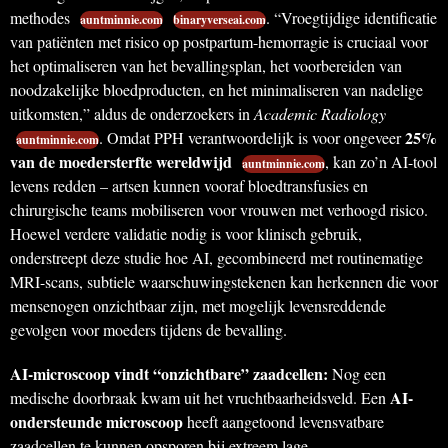
methodes
. “Vroegtijdige identificatie
auntminnie.com
binaryverseai.com
van patiënten met risico op postpartum-hemorragie is cruciaal voor
het optimaliseren van het bevallingsplan, het voorbereiden van
noodzakelijke bloedproducten, en het minimaliseren van nadelige
uitkomsten,” aldus de onderzoekers in
Academic Radiology
25%
. Omdat PPH verantwoordelijk is voor ongeveer
auntminnie.com
van de moedersterfte wereldwijd
, kan zo’n AI-tool
auntminnie.com
levens redden – artsen kunnen vooraf bloedtransfusies en
chirurgische teams mobiliseren voor vrouwen met verhoogd risico.
Hoewel verdere validatie nodig is voor klinisch gebruik,
onderstreept deze studie hoe AI, gecombineerd met routinematige
MRI-scans, subtiele waarschuwingstekenen kan herkennen die voor
mensenogen onzichtbaar zijn, met mogelijk levensreddende
gevolgen voor moeders tijdens de bevalling.
AI-microscoop vindt “onzichtbare” zaadcellen:
Nog een
AI-
medische doorbraak kwam uit het vruchtbaarheidsveld. Een
ondersteunde microscoop
heeft aangetoond levensvatbare
zaadcellen te kunnen opsporen bij extreem lage