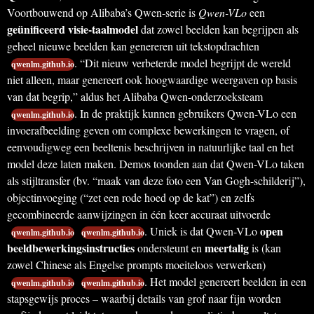
Voortbouwend op Alibaba’s Qwen-serie is
Qwen-VLo
een
geünificeerd visie-taalmodel
dat zowel beelden kan begrijpen als
geheel nieuwe beelden kan genereren uit tekstopdrachten
. “Dit nieuw verbeterde model begrijpt de wereld
qwenlm.github.io
niet alleen, maar genereert ook hoogwaardige weergaven op basis
van dat begrip,” aldus het Alibaba Qwen-onderzoeksteam
. In de praktijk kunnen gebruikers Qwen-VLo een
qwenlm.github.io
invoerafbeelding geven om complexe bewerkingen te vragen, of
eenvoudigweg een beeltenis beschrijven in natuurlijke taal en het
model deze laten maken. Demos toonden aan dat Qwen-VLo taken
als stijltransfer (bv. “maak van deze foto een Van Gogh-schilderij”),
objectinvoeging (“zet een rode hoed op de kat”) en zelfs
gecombineerde aanwijzingen in één keer accuraat uitvoerde
open
. Uniek is dat Qwen-VLo
qwenlm.github.io
qwenlm.github.io
beeldbewerkingsinstructies
meertalig
ondersteunt en
is (kan
zowel Chinese als Engelse prompts moeiteloos verwerken)
. Het model genereert beelden in een
qwenlm.github.io
qwenlm.github.io
stapsgewijs proces – waarbij details van grof naar fijn worden