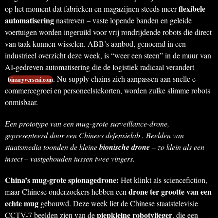
flexibele
op het moment dat fabrieken en magazijnen steeds meer
automatisering
nastreven – vaste lopende banden en geleide
voertuigen worden ingeruild voor vrij rondrijdende robots die direct
van taak kunnen wisselen. ABB’s aanbod, genoemd in een
industrieel overzicht deze week, is “weer een steen” in de muur van
AI-gedreven automatisering die de logistiek radicaal verandert
. Nu supply chains zich aanpassen aan snelle e-
binaryverseai.com
commercegroei en personeelstekorten, worden zulke slimme robots
onmisbaar.
Een prototype van een mug-grote surveillance-drone,
gepresenteerd door een Chinees defensielab . Beelden van
staatsmedia toonden de kleine
bionische drone
– zo klein als een
insect – vastgehouden tussen twee vingers.
China’s mug-grote spionagedrone:
Het klinkt als sciencefiction,
drone ter grootte van een
maar Chinese onderzoekers hebben een
echte mug
gebouwd. Deze week liet de Chinese staatstelevisie
piepkleine robotvlieger
CCTV-7 beelden zien van de
, die een