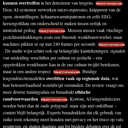
kunnen overtreffen
in het detecteren van leugens
.
binaryverseai.com
Deze AI-systemen verwerken micro-expressies, knipperen van de
ogen, stemtrillingen, lichaamswarmtepatronen en zelfs EEG-
hersengolfdata om onderscheid te maken tussen eerlijk en
misleidend gedrag
. Mensen missen vaak vluchtige
binaryverseai.com
gezichtsuitdrukkingen zoals een flitsende wenkbrauwwiebel, maar
machines pikken ze op met 240 frames per seconde
binaryverseai.com
. De studie wijst echter ook op belangrijke kanttekeningen: signalen
van misleiding verschillen per cultuur en geslacht – een
opgetrokken wenkbrauw kan in de ene cultuur twijfel betekenen,
maar in een andere respect
. Huidige
binaryverseai.com
overfitten vaak op regionale data
leugendetectiemodellen
, wat
hun betrouwbaarheid wereldwijd vermindert. De review vraagt om
ethische
meer diverse trainingsdata en benadrukt
randvoorwaarden
. Kortom, AI-leugendetectors
binaryverseai.com
worden beter dan de oude polygraaf, maar zijn niet onfeilbaar –
context blijft belangrijk. Experts benadrukken dat elk gebruik van
zulke tools rekening moet houden met privacy en het risico op vals-
positieven, en sluiten daarmee aan bij bredere debatten over de rol