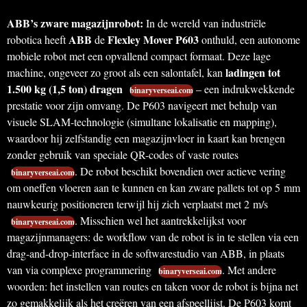
ABB’s zware magazijnrobot:
In de wereld van industriële
ABB
Flexley Mover P603
robotica heeft
de
onthuld, een autonome
mobiele robot met een opvallend compact formaat. Deze lage
ladingen tot
machine, ongeveer zo groot als een salontafel, kan
1.500 kg (1,5 ton) dragen
– een indrukwekkende
binaryverseai.com
prestatie voor zijn omvang. De P603 navigeert met behulp van
visuele SLAM-technologie (simultane lokalisatie en mapping),
waardoor hij zelfstandig een magazijnvloer in kaart kan brengen
zonder gebruik van speciale QR-codes of vaste routes
. De robot beschikt bovendien over actieve vering
binaryverseai.com
om oneffen vloeren aan te kunnen en kan zware pallets tot op 5 mm
nauwkeurig positioneren terwijl hij zich verplaatst met 2 m/s
. Misschien wel het aantrekkelijkst voor
binaryverseai.com
magazijnmanagers: de workflow van de robot is in te stellen via een
drag-and-drop-interface in de softwarestudio van ABB, in plaats
van via complexe programmering
. Met andere
binaryverseai.com
woorden: het instellen van routes en taken voor de robot is bijna net
zo gemakkelijk als het creëren van een afspeellijst. De P603 komt