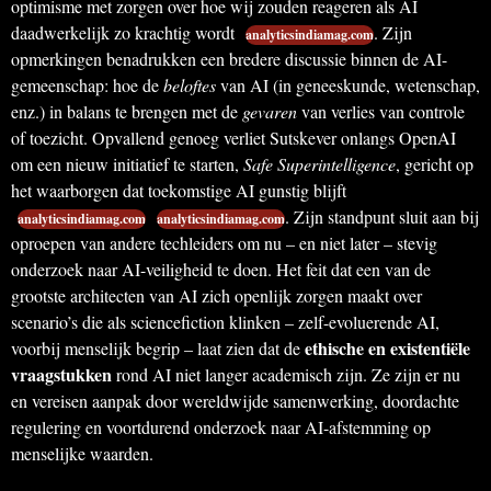
optimisme met zorgen over hoe wij zouden reageren als AI
daadwerkelijk zo krachtig wordt
. Zijn
analyticsindiamag.com
opmerkingen benadrukken een bredere discussie binnen de AI-
gemeenschap: hoe de
beloftes
van AI (in geneeskunde, wetenschap,
enz.) in balans te brengen met de
gevaren
van verlies van controle
of toezicht. Opvallend genoeg verliet Sutskever onlangs OpenAI
om een nieuw initiatief te starten,
Safe Superintelligence
, gericht op
het waarborgen dat toekomstige AI gunstig blijft
. Zijn standpunt sluit aan bij
analyticsindiamag.com
analyticsindiamag.com
oproepen van andere techleiders om nu – en niet later – stevig
onderzoek naar AI-veiligheid te doen. Het feit dat een van de
grootste architecten van AI zich openlijk zorgen maakt over
scenario’s die als sciencefiction klinken – zelf-evoluerende AI,
ethische en existentiële
voorbij menselijk begrip – laat zien dat de
vraagstukken
rond AI niet langer academisch zijn. Ze zijn er nu
en vereisen aanpak door wereldwijde samenwerking, doordachte
regulering en voortdurend onderzoek naar AI-afstemming op
menselijke waarden.