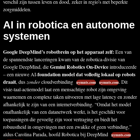
verschil zijn tussen leven en dood, zeker in regio’s met beperkte
zorgmiddelen.
AI in robotica en autonome
systemen
Google DeepMind’s robotbrein op het apparaat zelf:
Een van
de spannendste lanceringen kwam van de robotica-divisie van
Gemini Robotics On-Device
Google DeepMind, die
introduceerde
foundation model dat volledig lokaal op robots
– een nieuwe AI-
draait
, dus
zonder
cloudverbinding
. Dit
pymnts.com
pymnts.com
visie-taal-actiemodel laat een mensachtige robot zijn omgeving
waarnemen en complexe taken uitvoeren met lage latency en zonder
afhankelijk te zijn van een internetverbinding. “Omdat het model
onafhankelijk van een datanetwerk werkt, is het geschikt voor
toepassingen die gevoelig zijn voor vertraging en biedt het
robuustheid in omgevingen met een zwakke of geen verbinding,”
aldus Carolina Parada, hoofd Robotica bij DeepMind
pymnts.com