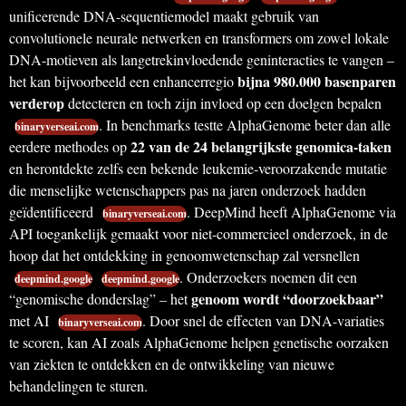
unificerende DNA-sequentiemodel maakt gebruik van
convolutionele neurale netwerken en transformers om zowel lokale
DNA-motieven als langetrekinvloedende geninteracties te vangen –
bijna 980.000 basenparen
het kan bijvoorbeeld een enhancerregio
verderop
detecteren en toch zijn invloed op een doelgen bepalen
. In benchmarks testte AlphaGenome beter dan alle
binaryverseai.com
22 van de 24 belangrijkste genomica-taken
eerdere methodes op
en herontdekte zelfs een bekende leukemie-veroorzakende mutatie
die menselijke wetenschappers pas na jaren onderzoek hadden
geïdentificeerd
. DeepMind heeft AlphaGenome via
binaryverseai.com
API toegankelijk gemaakt voor niet-commercieel onderzoek, in de
hoop dat het ontdekking in genoomwetenschap zal versnellen
. Onderzoekers noemen dit een
deepmind.google
deepmind.google
genoom wordt “doorzoekbaar”
“genomische donderslag” – het
met AI
. Door snel de effecten van DNA-variaties
binaryverseai.com
te scoren, kan AI zoals AlphaGenome helpen genetische oorzaken
van ziekten te ontdekken en de ontwikkeling van nieuwe
behandelingen te sturen.