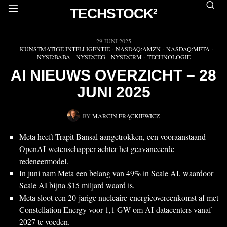
TECHSTOCK²
▶
29 JUNI 2025
KUNSTMATIGE INTELLIGENTIE
·
NASDAQ:AMZN
·
NASDAQ:META
·
NYSE:BABA
·
NYSE:CEG
·
NYSE:CRM
·
TECHNOLOGIE
AI NIEUWS OVERZICHT – 28
JUNI 2025
BY
MARCIN FRĄCKIEWICZ
Meta heeft Trapit Bansal aangetrokken, een vooraanstaand
OpenAI-wetenschapper achter het geavanceerde
redeneermodel.
In juni nam Meta een belang van 49% in Scale AI, waardoor
Scale AI bijna $15 miljard waard is.
Meta sloot een 20-jarige nucleaire-energieovereenkomst af met
Constellation Energy voor 1,1 GW om AI-datacenters vanaf
2027 te voeden.