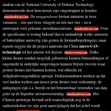
student van de National University of Defense Technology
demonstreerde door hem tussen zijn vingertoppen te houden
. De
muggendrone
bestaat minstens in twee
tomshardware.com
varianten – één met twee vleugels en één met vier – en is
ontworpen voor geheime surveillancemissies
. Over
tomshardware.com
de specificaties is weinig bekend (het is onduidelijk welke sensoren
of batterijduur aanwezig zijn gezien de formaatbeperkingen), maar
micro-UAV-
experts zeggen dat dit project aantoont dat China
technologie
tot het uiterste wil drijven
. Zulke
binaryverseai.com
kleine drones zouden mogelijk gebouwen kunnen binnendringen of
ongemerkt in stedelijke omgevingen kunnen blijven zweven waar
grotere drones niet kunnen komen, wat ethische en
veiligheidsvraagstukken oproept. Defensieanalisten merken op dat
veel landen werken aan insect-grote drones voor verkenning; de
uitdagingen zijn o.a. bereik en het betrouwbaar verzenden van data
gelet op de beperkte stroomvoorziening
. Het
tomshardware.com
Chinese prototype bevindt zich waarschijnlijk nog in de
onderzoeksfase (er zijn geen aanwijzingen dat het actief wordt