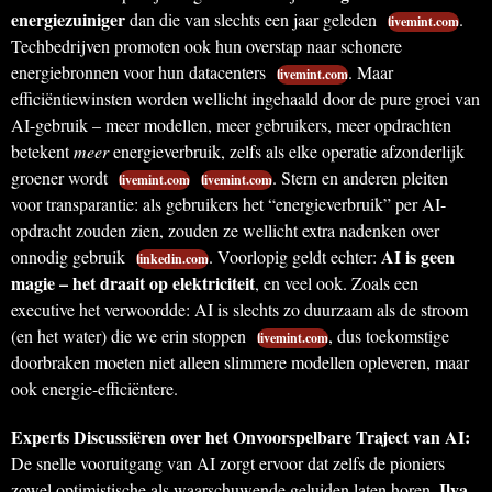
energiezuiniger
dan die van slechts een jaar geleden
.
livemint.com
Techbedrijven promoten ook hun overstap naar schonere
energiebronnen voor hun datacenters
. Maar
livemint.com
efficiëntiewinsten worden wellicht ingehaald door de pure groei van
AI-gebruik – meer modellen, meer gebruikers, meer opdrachten
betekent
meer
energieverbruik, zelfs als elke operatie afzonderlijk
groener wordt
. Stern en anderen pleiten
livemint.com
livemint.com
voor transparantie: als gebruikers het “energieverbruik” per AI-
opdracht zouden zien, zouden ze wellicht extra nadenken over
AI is geen
onnodig gebruik
. Voorlopig geldt echter:
linkedin.com
magie – het draait op elektriciteit
, en veel ook. Zoals een
executive het verwoordde: AI is slechts zo duurzaam als de stroom
(en het water) die we erin stoppen
, dus toekomstige
livemint.com
doorbraken moeten niet alleen slimmere modellen opleveren, maar
ook energie-efficiëntere.
Experts Discussiëren over het Onvoorspelbare Traject van AI:
De snelle vooruitgang van AI zorgt ervoor dat zelfs de pioniers
Ilya
zowel optimistische als waarschuwende geluiden laten horen.