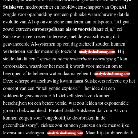
Sutskever
, medeoprichter en hoofdwetenschapper van OpenAI,
zorgde voor opschudding met een publieke waarschuwing dat de
evolutie van AI op onvoorziene manieren kan ontsporen. “AI gaat
onvoorspelbaar als onvoorstelbaar
zowel extreem
zijn,” zei
Sutskever in een recent interview, met de waarschuwing dat
geavanceerde AI-systemen op een dag zichzelf zouden kunnen
verbeteren
zonder menselijk toezicht
. Hij
analyticsindiamag.com
stelde dat dit een
“snelle en oncontroleerbare vooruitgang”
kan
veroorzaken, waardoor het moeilijk wordt voor mensen om te
begrijpen of te beheren wat er daarna gebeurt
.
analyticsindiamag.com
Deze scherpe waarschuwing kwam naast Sutskevers reflectie op het
concept van een “intelligentie-explosie” – het idee dat een
voldoende geavanceerde AI zichzelf steeds zou kunnen
herschrijven tot een betere versie, wat zou leiden tot exponentiële
groei in bekwaamheid. Positief stelde Sutskever dat zo’n AI zou
kunnen zorgen voor “ongelooflijke doorbraken in de
gezondheidszorg”, ziektes zou kunnen genezen en de menselijke
levensduur verlengen
. Maar hij combineerde dit
analyticsindiamag.com