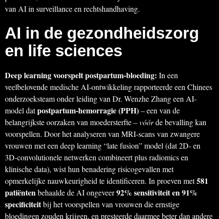
van AI in surveillance en rechtshandhaving.
AI in de gezondheidszorg
en life sciences
Deep learning voorspelt postpartum-bloeding:
In een
veelbelovende medische AI-ontwikkeling rapporteerde een Chinees
onderzoeksteam onder leiding van Dr. Wenzhe Zhang een AI-
postpartum-hemorragie (PPH)
model dat
– een van de
belangrijkste oorzaken van moedersterfte –
vóór
de bevalling kan
voorspellen. Door het analyseren van MRI-scans van zwangere
vrouwen met een deep learning “late fusion” model (dat 2D- en
3D-convolutionele netwerken combineert plus radiomics en
klinische data), wist hun benadering risicogevallen met
581
opmerkelijke nauwkeurigheid te identificeren. In proeven met
patiënten
92% sensitiviteit en 91%
behaalde de AI ongeveer
specificiteit
bij het voorspellen van vrouwen die ernstige
bloedingen zouden krijgen, en presteerde daarmee beter dan andere