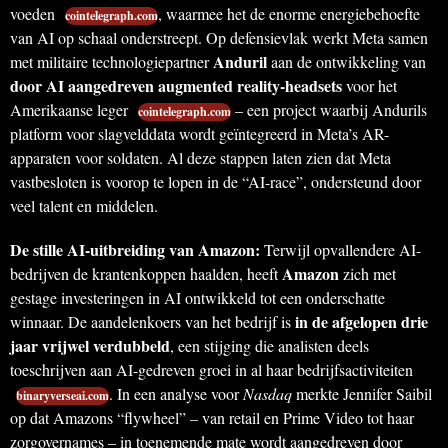
voeden
, waarmee het de enorme energiebehoefte
cointelegraph.com
van AI op schaal onderstreept. Op defensievlak werkt Meta samen
Anduril
met militaire technologiepartner
aan de ontwikkeling van
door AI aangedreven augmented reality-headsets
voor het
Amerikaanse leger
– een project waarbij Andurils
cointelegraph.com
platform voor slagvelddata wordt geïntegreerd in Meta’s AR-
apparaten voor soldaten. Al deze stappen laten zien dat Meta
vastbesloten is voorop te lopen in de “AI-race”, ondersteund door
veel talent en middelen.
De stille AI-uitbreiding van Amazon:
Terwijl opvallendere AI-
Amazon
bedrijven de krantenkoppen haalden, heeft
zich met
gestage investeringen in AI ontwikkeld tot een onderschatte
in de afgelopen drie
winnaar. De aandelenkoers van het bedrijf is
jaar vrijwel verdubbeld
, een stijging die analisten deels
toeschrijven aan AI-gedreven groei in al haar bedrijfsactiviteiten
. In een analyse voor
Nasdaq
merkte Jennifer Saibil
binaryverseai.com
op dat Amazons “flywheel” – van retail en Prime Video tot haar
zorgovernames – in toenemende mate wordt aangedreven door