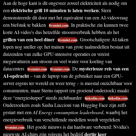
Aan de hoge kant is dit ongeveer zoveel elektriciteit als nodig om
elektrische grill 10 minuten te laten werken
een
; Stern
demonstreerde dit door met het equivalent van een AI-videovraag
een biefstuk te bakken
. In praktische zin kunnen twee
livemint.com
korte AI-video’s dus hetzelfde stroomverbruik hebben als het
grillen van een heel diner
. Grootschaligere AI-taken
livemint.com
lopen nog sneller op: het trainen van grote taalmodellen bestaat uit
duizenden van zulke GPU-intensive operaties en vereist
megawatturen aan stroom en veel water voor koeling van
mysterieuze reis van een
datacenters
. De
livemint.com
livemint.com
AI-opdracht
– van de laptop van de gebruiker naar een GPU-
server ergens ter wereld en weer terug – is meestal onzichtbaar voor
consumenten, maar Sterns rapport (en groeiend onderzoek) maakt
deze “energieslurper” steeds zichtbaarder
.
linkedin.com
linkedin.com
Onderzoekers zoals Sasha Luccioni van Hugging Face zijn zelfs
gestart met een
AI Energy consumption leaderboard
, waarbij het
energieverbruik van verschillende modellen wordt vergeleken
. Het goede nieuws is dat hardware verbeterd: Nvidia’s
livemint.com
dertig keer
nieuwste AI-chips zijn volgens het bedrijf