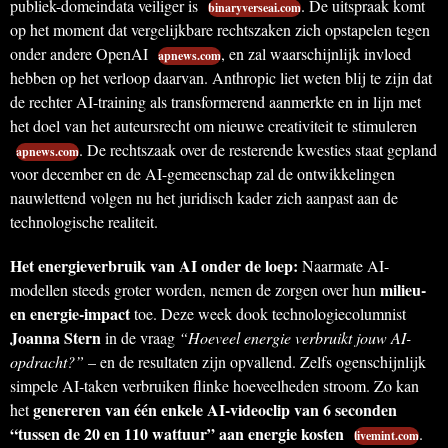
publiek-domeindata veiliger is
. De uitspraak komt
binaryverseai.com
op het moment dat vergelijkbare rechtszaken zich opstapelen tegen
onder andere OpenAI
, en zal waarschijnlijk invloed
apnews.com
hebben op het verloop daarvan. Anthropic liet weten blij te zijn dat
de rechter AI-training als transformerend aanmerkte en in lijn met
het doel van het auteursrecht om nieuwe creativiteit te stimuleren
. De rechtszaak over de resterende kwesties staat gepland
apnews.com
voor december en de AI-gemeenschap zal de ontwikkelingen
nauwlettend volgen nu het juridisch kader zich aanpast aan de
technologische realiteit.
Het energieverbruik van AI onder de loep:
Naarmate AI-
milieu-
modellen steeds groter worden, nemen de zorgen over hun
en energie-impact
toe. Deze week dook technologiecolumnist
Joanna Stern
in de vraag
“Hoeveel energie verbruikt jouw AI-
opdracht?”
– en de resultaten zijn opvallend. Zelfs ogenschijnlijk
simpele AI-taken verbruiken flinke hoeveelheden stroom. Zo kan
genereren van één enkele AI-videoclip van 6 seconden
het
“tussen de 20 en 110 wattuur” aan energie kosten
.
livemint.com