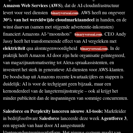
Amazon Web Services (AWS)
, dat de AI-cloudinfrastructuur
levert voor veel diensten
. AWS heeft nu ongeveer
binaryverseai.com
30% van het wereldwijde cloudmarktaandeel
in handen, en de
winst daarvan (samen met stijgende advertentie-inkomsten)
financiert Amazons AI-“moonshots”
. CEO Andy
binaryverseai.com
Jassy heeft het transformerende effect van AI vergeleken met
elektriciteit
qua alomtegenwoordigheid
. In de
binaryverseai.com
praktijk heeft Amazon AI door zijn hele organisatie geïntegreerd,
van magazijnautomatisering tot Alexa-spraakassistenten, en
investeert het sterk in generatieve AI-diensten voor AWS-klanten.
De boodschap uit Amazons recente kwartaalcijfers en stappen is
duidelijk: AI is voor de techgigant geen bijzaak, maar een
kernonderdeel van de langetermijnstrategie – ook al krijgt het
minder publiciteit dan de inspanningen van sommige concurrenten.
Salesforce en Perplexity lanceren nieuwe AI-tools:
Marktleider
Salesforce
Agentforce 3
in bedrijfssoftware
lanceerde deze week
,
een upgrade van haar door AI aangestuurde
klantenondersteuningsplatform. Het nieuwe systeem maakt van