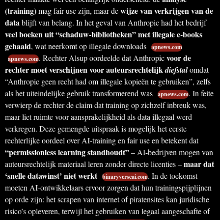
(training)
wijze van verkrijgen van de
mag fair use zijn, maar de
data
blijft van belang. In het geval van Anthropic had het bedrijf
veel boeken uit “schaduw-bibliotheken” met illegale e-books
gehaald
, wat neerkomt op illegale downloads
apnews.com
voor de
. Rechter Alsup oordeelde dat Anthropic
apnews.com
rechter moet verschijnen voor auteursrechtelijk
diefstal
omdat
“Anthropic geen recht had om illegale kopieën te gebruiken”, zelfs
als het uiteindelijke gebruik transformerend was
. In feite
apnews.com
verwierp de rechter de claim dat training op zichzelf inbreuk was,
maar liet ruimte voor aansprakelijkheid als data illegaal werd
verkregen. Deze gemengde uitspraak is mogelijk het eerste
rechterlijke oordeel over AI-training en fair use en betekent dat
“permissionless learning standhoudt”
– AI-bedrijven mogen van
maar dat
auteursrechtelijk materiaal leren zonder directe licenties –
‘snelle datawinst’ niet werkt
. In de toekomst
binaryverseai.com
moeten AI-ontwikkelaars ervoor zorgen dat hun trainingspijplijnen
op orde zijn: het scrapen van internet of piratensites kan juridische
risico’s opleveren, terwijl het gebruiken van legaal aangeschafte of