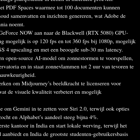
met PDF Spaces waarmee tot 100 documenten kunnen
houd samenvatten en inzichten genereren, wat Adobe de
nnia noemt.
n GeForce NOW aan naar de Blackwell (RTX 5080) GPU-
g mogelijk is op 120 fps en tot 360 fps bij 1080p, mogelijk
 4 upscaling en met een beoogde sub-30 ms latency.
n open-source AI-model om zonnestormen te voorspellen,
ervatoria en in staat zonnevlammen tot 2 uur van tevoren te
nauwkeurigheid.
ken om Midjourney’s beeldkracht te licenseren voor
t de visuele kwaliteit verbetert en mogelijk
om Gemini in te zetten voor Siri 2.0, terwijl ook opties
cht en Alphabet’s aandeel steeg bijna 4%.
ste kantoor in India en start lokale werving, terwijl het
nbiedt en India de grootste studenten-gebruikersbasis