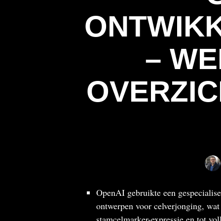
ONTWIKK
– WE
OVERZIC
OpenAI gebruikte een gespecialis
ontwerpen voor celverjonging, wat 
stamcelmarker-expressie en tot vol