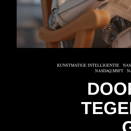
KUNSTMATIGE INTELLIGENTIE
·
NAS
NASDAQ:MSFT
·
N
DOO
TEGE