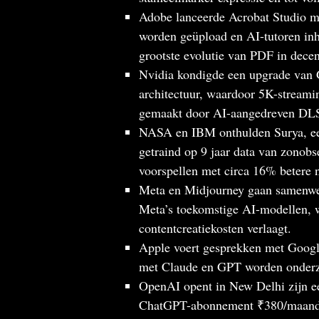
Adobe lanceerde Acrobat Studio 
worden geüpload en AI-tutoren in
grootste evolutie van PDF in dece
Nvidia kondigde een upgrade va
architectuur, waardoor 5K-streamin
gemaakt door AI-aangedreven DLSS
NASA en IBM onthulden Surya, ee
getraind op 9 jaar data van zonobs
voorspellen met circa 16% betere 
Meta en Midjourney gaan samenwer
Meta’s toekomstige AI-modellen, wa
contentcreatiekosten verlaagt.
Apple voert gesprekken met Google 
met Claude en GPT worden onderzo
OpenAI opent in New Delhi zijn eer
ChatGPT-abonnement ₹380/maand aa