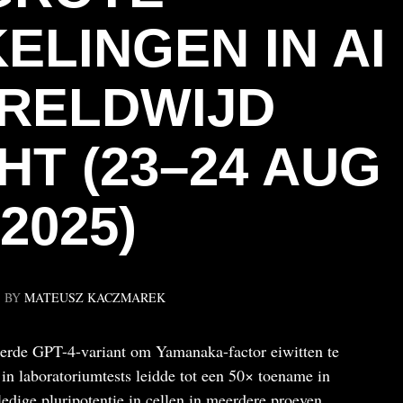
ELINGEN IN AI
RELDWIJD
HT (23–24 AUG
2025)
BY
MATEUSZ KACZMAREK
eerde GPT-4-variant om Yamanaka-factor eiwitten te
in laboratoriumtests leidde tot een 50× toename in
ledige pluripotentie in cellen in meerdere proeven.