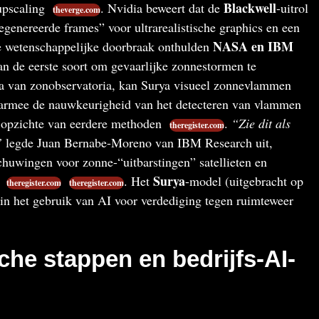
Blackwell
upscaling
. Nvidia beweert dat de
-uitrol
theverge.com
genereerde frames” voor ultrarealistische graphics en een
NASA en IBM
re wetenschappelijke doorbraak onthulden
 de eerste soort om gevaarlijke zonnestormen te
ata van zonobservatoria, kan Surya visueel zonnevlammen
armee de nauwkeurigheid van het detecteren van vlammen
 opzichte van eerdere methoden
.
“Zie dit als
theregister.com
”
legde Juan Bernabe-Moreno van IBM Research uit,
chuwingen voor zonne-“uitbarstingen” satellieten en
Surya
n
. Het
-model (uitgebracht op
theregister.com
theregister.com
in het gebruik van AI voor verdediging tegen ruimteweer
che stappen en bedrijfs-AI-