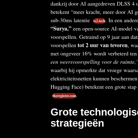
dankzij door AI aangedreven DLSS 4 
betekent “meer kracht, meer door AI ge
sub-30ms latentie
. In een ande
ts2.tech
“Surya,”
een open-source AI-model van
voorspellen. Getraind op 9 jaar aan d
tot 2 uur van tevoren
voorspellen
, wa
met ongeveer 16% wordt verbeterd ten
een weersvoorspelling voor de ruimte,
waarbij hij opmerkte dat vroege waars
elektriciteitsnetten kunnen bescherme
Hugging Face) betekent een grote stap 
.
theregister.com
Grote technologis
strategieën