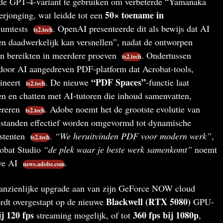
rde GPT-4-variant te gebruiken om verbeterde “Yamanaka
50× toename in
erjonging, wat leidde tot een
iumtests
. OpenAI presenteerde dit als bewijs dat AI
ts2.tech
en daadwerkelijk kan versnellen”, nadat de ontworpen
len bereikten in meerdere proeven
. Ondertussen
ts2.tech
door AI aangedreven PDF-platform dat Acrobat-tools,
“PDF Spaces”
ineert
. De nieuwe
-functie laat
ts2.tech
n en chatten met AI-tutoren die inhoud samenvatten,
ereren
. Adobe noemt het de grootste evolutie van
ts2.tech
estanden effectief worden omgevormd tot dynamische
istenten
.
“We heruitvinden PDF voor modern werk”
,
ts2.tech
obat Studio
“de plek waar je beste werk samenkomt”
noemt
eve AI
.
news.adobe.com
anzienlijke upgrade aan van zijn GeForce NOW cloud
Blackwell (RTX 5080)
rdt overgestapt op de nieuwe
GPU-
j 120 fps
360 fps bij 1080p
streaming mogelijk, of tot
,