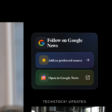
Follow on Google
News
Add as preferred source
Open in Google News
TECHSTOCK² UPDATES