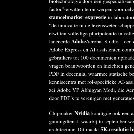
biotechnologie door een gespecialisee
factor”-eiwitten te ontwerpen voor celv
stamcelmarker-expressie
in laborator
“de innovatie in de levenswetenschapp
eiwitten volledige pluripotentie in cel
Adobe
lanceerde
Acrobat Studio – een 
Adobe Express en AI-assistenten comb
gebruikers tot 100 documenten uploade
vragen beantwoorden en inzichten gen
PDF in decennia, waarmee statische b
kenniscentra met rol-specifieke AI-ass
zei Adobe VP Abhigyan Modi, die Acr
door PDF’s te verenigen met generati
Nvidia
Chipmaker
kondigde ook een a
gamingdienst, waarbij in september wo
5K-resolutie bi
architectuur. Dit maakt