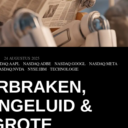
24 AUGUSTUS 2025
DAQ:AAPL
·
NASDAQ:ADBE
·
NASDAQ:GOOGL
·
NASDAQ:META
·
ASDAQ:NVDA
·
NYSE:IBM
·
TECHNOLOGIE
RBRAKEN,
NGELUID &
GROTE