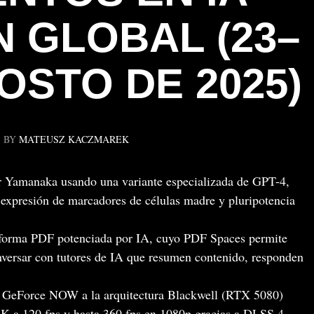
 GLOBAL (23–
OSTO DE 2025)
BY
MATEUSZ KACZMAREK
r Yamanaka usando una variante especializada de GPT-4,
expresión de marcadores de células madre y pluripotencia
aforma PDF potenciada por IA, cuyo PDF Spaces permite
versar con tutores de IA que resumen contenido, responden
de GeForce NOW a la arquitectura Blackwell (RTX 5080)
5K a 120 fps y hasta 360 fps en 1080p gracias a DLSS 4.