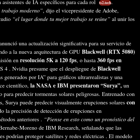
asistentes de IA específicos para cada rol
.
ts2.tech
l trabajo moderno”
, dijo el vicepresidente de Adobe,
tudio
“el lugar donde tu mejor trabajo se reúne”
al unir los
nunció una actualización significativa para su servicio de
Blackwell (RTX 5080)
ndo a la nueva arquitectura de GPU
resolución 5K a 120 fps
360 fps en
misión en
, o hasta
Blackwell
SS 4 . Nvidia presume que el despliegue de
 generados por IA” para gráficos ultrarrealistas y una
la NASA e IBM presentaron “Surya”,
ce científico,
un
 para predecir tormentas solares peligrosas. Entrenado con
con
es, Surya puede predecir visualmente erupciones solares
o la precisión de detección de erupciones en
todos anteriores .
“Piense en esto como un pronóstico del
Bernabe-Moreno de IBM Research, señalando que las
es podrían proteger satélites y redes eléctricas . El modelo