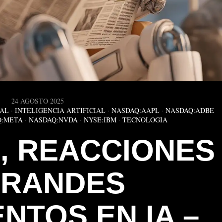
24 AGOSTO 2025
IAL
·
INTELIGENCIA ARTIFICIAL
·
NASDAQ:AAPL
·
NASDAQ:ADBE
Q:META
·
NASDAQ:NVDA
·
NYSE:IBM
·
TECNOLOGIA
, REACCIONES
GRANDES
NTOS EN IA –