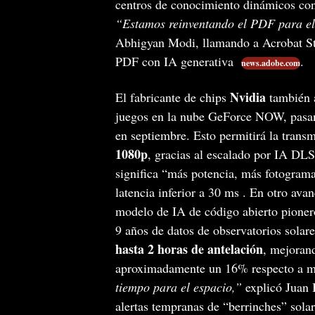
centros de conocimiento dinámicos con 
“Estamos reinventando el PDF para e
Abhigyan Modi, llamando a Acrobat S
PDF con IA generativa
.
news.adobe.com
Nvidia
El fabricante de chips
también a
juegos en la nube GeForce NOW, pasa
en septiembre. Esto permitirá la trans
1080p
, gracias al escalado por IA DL
significa “más potencia, más fotogramas
latencia inferior a 30 ms . En otro avan
modelo de IA de código abierto pionero
9 años de datos de observatorios solar
hasta 2 horas de antelación
, mejorand
aproximadamente un 16% respecto a mé
tiempo para el espacio,”
explicó Juan 
alertas tempranas de “berrinches” solar