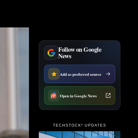
Follow on Google
News
Add as preferred source
Open in Google News
TECHSTOCK² UPDATES