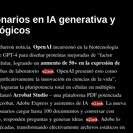
narios en IA generativa y
lógicos
OpenAI
fueron noticia.
incursionó en la biotecnología
de GPT-4 para diseñar proteínas mejoradas de “factor
aumento de 50× en la expresión de
lular, logrando un
bas de laboratorio
. OpenAI presentó esto como
ts2.tech
nificativamente la innovación en ciencias de la vida”,
lograran la pluripotencia total en células en múltiples
Acrobat Studio
lanzó
– una plataforma PDF potenciada
crobat, Adobe Express y asistentes de IA
. La nueva
ts2.tech
suarios cargar hasta 100 documentos y conversar con
o, responden preguntas y generan ideas
. Adobe lo
ts2.tech
écadas, transformando efectivamente archivos estáticos en