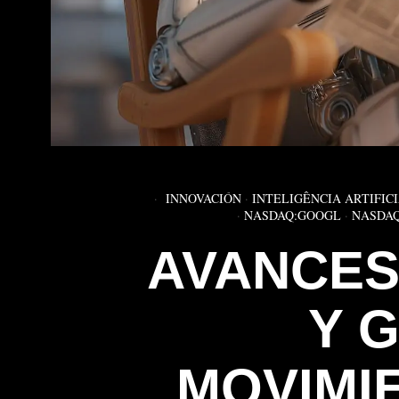
INNOVACIÓN
·
INTELIGÊNCIA ARTIFIC
·
NASDAQ:GOOGL
·
NASDA
AVANCES
Y 
MOVIMIE