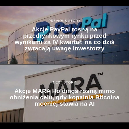
PREVIOUS STORY
Akcje PayPal rosną na
przedrynkowym rynku przed
wynikami za IV kwartał: na co dziś
zwracają uwagę inwestorzy
NEXT STORY
Akcje MARA Holdings rosną mimo
obniżenia celu, gdy kopalnia Bitcoina
mocniej stawia na AI