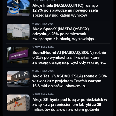
10 SIERPNIA 2026
Akcje Intela (NASDAQ:INTC) rosną o
12,7% po sprawdzeniu nowego szefa
sprzedaży pod kątem wyników
9 SIERPNIA 2026
Akcje SpaceX (NASDAQ:SPCX)
odzyskują 23% po zamieszaniu
związanym z blokadą, wystawiając
prognozę Cramera na „100 lat” na próbę
9 SIERPNIA 2026
SoundHound AI (NASDAQ:SOUN) rośnie
o 31% po wynikach za II kwartał, które
zwracają uwagę na przychody w drugiej
połowie roku
9 SIERPNIA 2026
Akcje Tesli (NASDAQ:TSLA) rosną o 5,6%
w związku z projektem Terafab wartym
16,8 mld dolarów i obawami o
finansowanie
9 SIERPNIA 2026
Akcje SK hynix pod lupą w poniedziałek w
związku z przeniesieniem fabryki za 38
miliardów dolarów i zwrotem gotówki