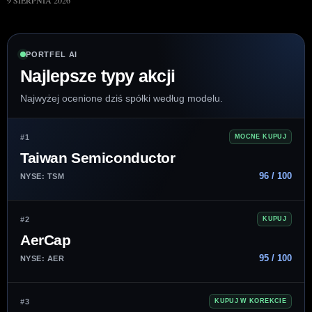
9 SIERPNIA 2026
PORTFEL AI
Najlepsze typy akcji
Najwyżej ocenione dziś spółki według modelu.
#1
MOCNE KUPUJ
Taiwan Semiconductor
96 / 100
NYSE: TSM
#2
KUPUJ
AerCap
95 / 100
NYSE: AER
#3
KUPUJ W KOREKCIE