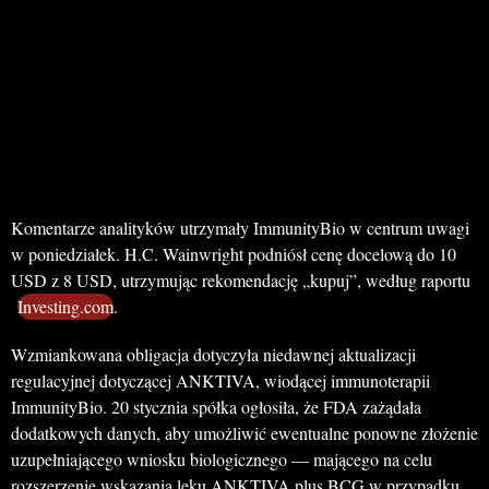
Komentarze analityków utrzymały ImmunityBio w centrum uwagi
w poniedziałek. H.C. Wainwright podniósł cenę docelową do 10
USD z 8 USD, utrzymując rekomendację „kupuj”, według raportu
Investing.com
.
Wzmiankowana obligacja dotyczyła niedawnej aktualizacji
regulacyjnej dotyczącej ANKTIVA, wiodącej immunoterapii
ImmunityBio. 20 stycznia spółka ogłosiła, że FDA zażądała
dodatkowych danych, aby umożliwić ewentualne ponowne złożenie
uzupełniającego wniosku biologicznego — mającego na celu
rozszerzenie wskazania leku ANKTIVA plus BCG w przypadku