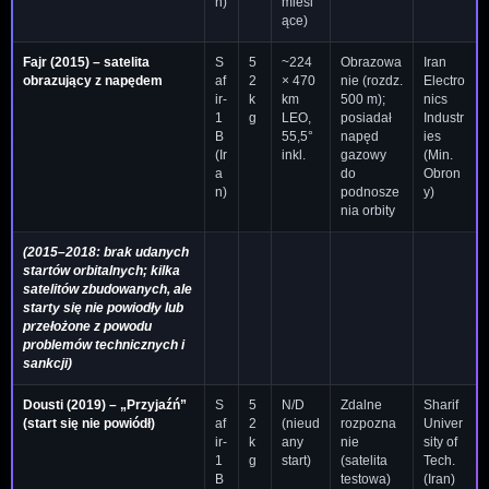
n)
miesi
ące)
Fajr
(2015) – satelita
S
5
~224
Obrazowa
Iran
obrazujący z napędem
af
2
× 470
nie (rozdz.
Electro
ir-
k
km
500 m);
nics
1
g
LEO,
posiadał
Industr
B
55,5°
napęd
ies
(Ir
inkl.
gazowy
(Min.
a
do
Obron
n)
podnosze
y)
nia orbity
(2015–2018: brak udanych
startów orbitalnych; kilka
satelitów zbudowanych, ale
starty się nie powiodły lub
przełożone z powodu
problemów technicznych i
sankcji)
Dousti
(2019) – „Przyjaźń”
S
5
N/D
Zdalne
Sharif
(start się nie powiódł)
af
2
(nieud
rozpozna
Univer
ir-
k
any
nie
sity of
1
g
start)
(satelita
Tech.
B
testowa)
(Iran)