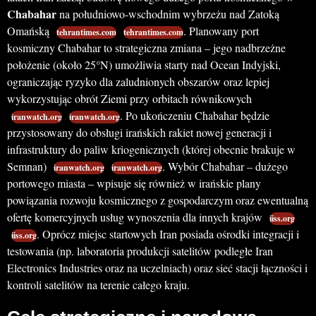
Chabahar
na południowo-wschodnim wybrzeżu nad Zatoką
Omańską
. Planowany port
tehrantimes.com
tehrantimes.com
kosmiczny Chabahar to strategiczna zmiana – jego nadbrzeżne
położenie (około 25°N) umożliwia starty nad Ocean Indyjski,
ograniczając ryzyko dla zaludnionych obszarów oraz lepiej
wykorzystując obrót Ziemi przy orbitach równikowych
. Po ukończeniu Chabahar będzie
iranwatch.org
iranwatch.org
przystosowany do obsługi irańskich rakiet nowej generacji i
infrastruktury do paliw kriogenicznych (której obecnie brakuje w
Semnan)
. Wybór Chabahar – dużego
iranwatch.org
iranwatch.org
portowego miasta – wpisuje się również w irańskie plany
powiązania rozwoju kosmicznego z gospodarczym oraz ewentualną
ofertę komercyjnych usług wynoszenia dla innych krajów
iiss.org
. Oprócz miejsc startowych Iran posiada ośrodki integracji i
iiss.org
testowania (np. laboratoria produkcji satelitów podległe Iran
Electronics Industries oraz na uczelniach) oraz sieć stacji łączności i
kontroli satelitów na terenie całego kraju.