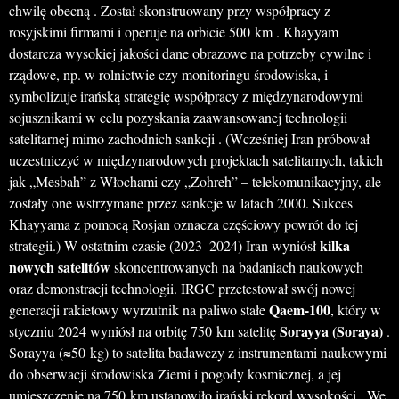
chwilę obecną . Został skonstruowany przy współpracy z
rosyjskimi firmami i operuje na orbicie 500 km . Khayyam
dostarcza wysokiej jakości dane obrazowe na potrzeby cywilne i
rządowe, np. w rolnictwie czy monitoringu środowiska, i
symbolizuje irańską strategię współpracy z międzynarodowymi
sojusznikami w celu pozyskania zaawansowanej technologii
satelitarnej mimo zachodnich sankcji . (Wcześniej Iran próbował
uczestniczyć w międzynarodowych projektach satelitarnych, takich
jak „Mesbah” z Włochami czy „Zohreh” – telekomunikacyjny, ale
zostały one wstrzymane przez sankcje w latach 2000. Sukces
Khayyama z pomocą Rosjan oznacza częściowy powrót do tej
kilka
strategii.) W ostatnim czasie (2023–2024) Iran wyniósł
nowych satelitów
skoncentrowanych na badaniach naukowych
oraz demonstracji technologii. IRGC przetestował swój nowej
Qaem-100
generacji rakietowy wyrzutnik na paliwo stałe
, który w
Sorayya (Soraya)
styczniu 2024 wyniósł na orbitę 750 km satelitę
.
Sorayya (≈50 kg) to satelita badawczy z instrumentami naukowymi
do obserwacji środowiska Ziemi i pogody kosmicznej, a jej
umieszczenie na 750 km ustanowiło irański rekord wysokości . We