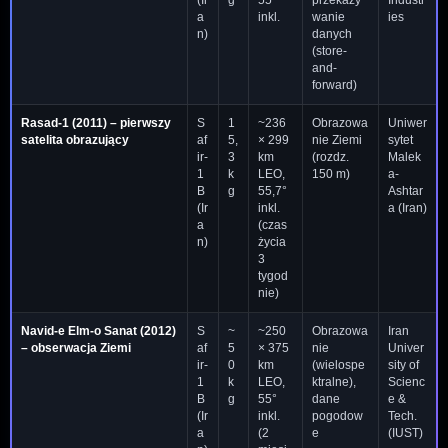
a
inkl.
wanie
ies
n)
danych
(store-
and-
forward)
Rasad-1
(2011) – pierwszy
S
1
~236
Obrazowa
Uniwer
satelita obrazujący
af
5,
× 299
nie Ziemi
sytet
ir-
3
km
(rozdz.
Malek
1
k
LEO,
150 m)
a-
B
g
55,7°
Ashtar
(Ir
inkl.
a (Iran)
a
(czas
n)
życia
3
tygod
nie)
Navid-e Elm-o Sanat
(2012)
S
~
~250
Obrazowa
Iran
– obserwacja Ziemi
af
5
× 375
nie
Univer
ir-
0
km
(wielospe
sity of
1
k
LEO,
ktralne),
Scienc
B
g
55°
dane
e &
(Ir
inkl.
pogodow
Tech.
a
(2
e
(IUST)