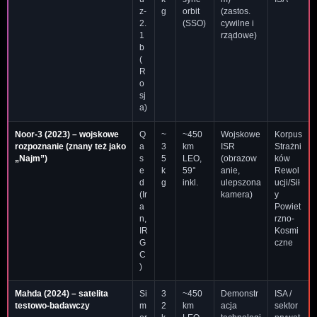
z-
g
orbit
(zastos.
2.
(SSO)
cywilne i
1
rządowe)
b
(
R
o
sj
a)
Noor-3
(2023) – wojskowe
Q
~
~450
Wojskowe
Korpus
rozpoznanie (znany też jako
a
3
km
ISR
Strażni
„Najm”)
s
5
LEO,
(obrazow
ków
e
k
59°
anie,
Rewol
d
g
inkl.
ulepszona
ucji/Sił
(Ir
kamera)
y
a
Powiet
n,
rzno-
IR
Kosmi
G
czne
C
)
Mahda
(2024) – satelita
Si
3
~450
Demonstr
ISA /
testowo-badawczy
m
2
km
acja
sektor