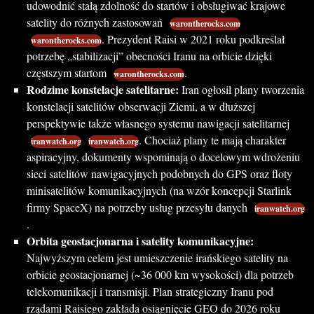
udowodnić stałą zdolność do startów i obsługiwać krajowe
satelity do różnych zastosowań
warontherocks.com
. Prezydent Raisi w 2021 roku podkreślał
warontherocks.com
potrzebę „stabilizacji” obecności Iranu na orbicie dzięki
częstszym startom
.
warontherocks.com
Rodzime konstelacje satelitarne:
Iran ogłosił plany tworzenia
konstelacji satelitów obserwacji Ziemi, a w dłuższej
perspektywie także własnego systemu nawigacji satelitarnej
. Chociaż plany te mają charakter
iranwatch.org
iranwatch.org
aspiracyjny, dokumenty wspominają o docelowym wdrożeniu
sieci satelitów nawigacyjnych podobnych do GPS oraz floty
minisatelitów komunikacyjnych (na wzór koncepcji Starlink
firmy SpaceX) na potrzeby usług przesyłu danych
iranwatch.org
.
Orbita geostacjonarna i satelity komunikacyjne:
Najwyższym celem jest umieszczenie irańskiego satelity na
orbicie geostacjonarnej (~36 000 km wysokości) dla potrzeb
telekomunikacji i transmisji. Plan strategiczny Iranu pod
rządami Raisiego zakłada osiągnięcie GEO do 2026 roku