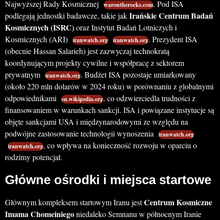
Najwyższej Rady Kosmicznej
. Pod ISA
warontherocks.com
Irańskie Centrum Badań
podlegają jednostki badawcze, takie jak
Kosmicznych (ISRC)
oraz Instytut Badań Lotniczych i
Kosmicznych (ARI)
. Prezydent ISA
iranwatch.org
iranwatch.org
(obecnie Hassan Salarieh) jest zazwyczaj technokratą
koordynującym projekty cywilne i współpracę z sektorem
prywatnym
. Budżet ISA pozostaje umiarkowany
iranwatch.org
(około 220 mln dolarów w 2024 roku) w porównaniu z globalnymi
odpowiednikami
, co odzwierciedla trudności z
en.wikipedia.org
finansowaniem w warunkach sankcji. ISA i powiązane instytucje są
objęte sankcjami USA i międzynarodowymi ze względu na
podwójne zastosowanie technologii wynoszenia
iranwatch.org
, co wpływa na konieczność rozwoju w oparciu o
iranwatch.org
rodzimy potencjał.
Główne ośrodki i miejsca startowe
Centrum Kosmiczne
Głównym kompleksem startowym Iranu jest
Imama Chomeiniego
niedaleko Semnanu w północnym Iranie