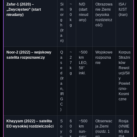
Zafar-1
(2020) –
Si
~
N/D
Obrazowa
ISA /
„Zwycięstwo” (start
m
9
(start
nie Ziemi
IUST
nieudany)
or
0
nieud
(wysoka
(Iran)
g
k
any)
rozdzielcz
h
g
ość)
(Ir
a
n)
Noor-2
(2022) – wojskowy
Q
~
~500
Wojskowe
Korpus
satelita rozpoznawczy
a
2
km
rozpozna
Strażni
s
7
LEO,
nie
ków
e
k
58°
Rewol
d
g
inkl.
ucji/Sił
(Ir
y
a
Powiet
n,
rzno-
IR
Kosmi
G
czne
C
)
Khayyam
(2022) – satelita
S
6
~500
Obserwac
Rosja
EO wysokiej rozdzielczości
o
0
km
ja Ziemi
(VNIIE
y
0
sun-
(rozdz. 1
M) dla
u
k
sync
m)
ISA