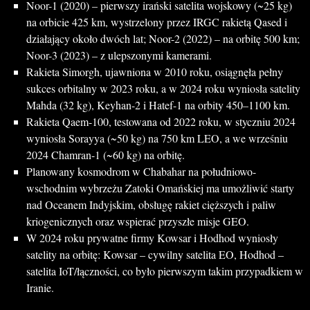
Noor-1 (2020) – pierwszy irański satelita wojskowy (~25 kg)
na orbicie 425 km, wystrzelony przez IRGC rakietą Qased i
działający około dwóch lat; Noor-2 (2022) – na orbitę 500 km;
Noor-3 (2023) – z ulepszonymi kamerami.
Rakieta Simorgh, ujawniona w 2010 roku, osiągnęła pełny
sukces orbitalny w 2023 roku, a w 2024 roku wyniosła satelity
Mahda (32 kg), Keyhan-2 i Hatef-1 na orbity 450–1100 km.
Rakieta Qaem-100, testowana od 2022 roku, w styczniu 2024
wyniosła Sorayya (~50 kg) na 750 km LEO, a we wrześniu
2024 Chamran-1 (~60 kg) na orbitę.
Planowany kosmodrom w Chabahar na południowo-
wschodnim wybrzeżu Zatoki Omańskiej ma umożliwić starty
nad Oceanem Indyjskim, obsługę rakiet cięższych i paliw
kriogenicznych oraz wspierać przyszłe misje GEO.
W 2024 roku prywatne firmy Kowsar i Hodhod wyniosły
satelity na orbitę: Kowsar – cywilny satelita EO, Hodhod –
satelita IoT/łączności, co było pierwszym takim przypadkiem w
Iranie.