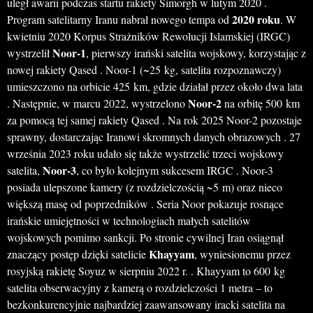
uległ awarii podczas startu rakiety Simorgh w lutym 2020 .
2020 roku
Program satelitarny Iranu nabrał nowego tempa od
. W
kwietniu 2020 Korpus Strażników Rewolucji Islamskiej (IRGC)
Noor-1
wystrzelił
, pierwszy irański satelita wojskowy, korzystając z
nowej rakiety Qased . Noor-1 (~25 kg, satelita rozpoznawczy)
umieszczono na orbicie 425 km, gdzie działał przez około dwa lata
Noor-2
. Następnie, w marcu 2022, wystrzelono
na orbitę 500 km
za pomocą tej samej rakiety Qased . Na rok 2025 Noor-2 pozostaje
sprawny, dostarczając Iranowi skromnych danych obrazowych . 27
września 2023 roku udało się także wystrzelić trzeci wojskowy
Noor-3
satelita,
, co było kolejnym sukcesem IRGC . Noor-3
posiada ulepszone kamery (z rozdzielczością ~5 m) oraz nieco
większą masę od poprzedników . Seria Noor pokazuje rosnące
irańskie umiejętności w technologiach małych satelitów
wojskowych pomimo sankcji. Po stronie cywilnej Iran osiągnął
Khayyam
znaczący postęp dzięki satelicie
, wyniesionemu przez
rosyjską rakietę Soyuz w sierpniu 2022 r. . Khayyam to 600 kg
satelita obserwacyjny z kamerą o rozdzielczości 1 metra – to
bezkonkurencyjnie najbardziej zaawansowany iracki satelita na