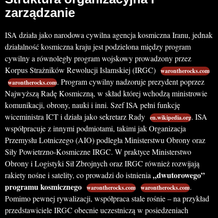
zarządzanie
ISA działa jako narodowa cywilna agencja kosmiczna Iranu, jednak
działalność kosmiczna kraju jest podzielona między program
cywilny a równoległy program wojskowy prowadzony przez
Korpus Strażników Rewolucji Islamskiej (IRGC)
warontherocks.com
. Program cywilny nadzoruje prezydent poprzez
warontherocks.com
Najwyższą Radę Kosmiczną, w skład której wchodzą ministrowie
komunikacji, obrony, nauki i inni. Szef ISA pełni funkcję
wiceministra ICT i działa jako sekretarz Rady
. ISA
en.wikipedia.org
współpracuje z innymi podmiotami, takimi jak Organizacja
Przemysłu Lotniczego (AIO) podległa Ministerstwu Obrony oraz
Siły Powietrzno-Kosmiczne IRGC. W praktyce Ministerstwo
Obrony i Logistyki Sił Zbrojnych oraz IRGC również rozwijają
„dwutorowego”
rakiety nośne i satelity, co prowadzi do istnienia
programu kosmicznego
.
warontherocks.com
warontherocks.com
Pomimo pewnej rywalizacji, współpraca stale rośnie – na przykład
przedstawiciele IRGC obecnie uczestniczą w posiedzeniach