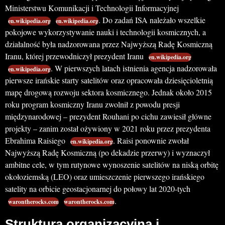
Ministerstwu Komunikacji i Technologii Informacyjnej
. Do zadań ISA należało wszelkie
en.wikipedia.org
en.wikipedia.org
pokojowe wykorzystywanie nauki i technologii kosmicznych, a
działalność była nadzorowana przez Najwyższą Radę Kosmiczną
Iranu, której przewodniczył prezydent Iranu
en.wikipedia.org
. W pierwszych latach istnienia agencja nadzorowała
en.wikipedia.org
pierwsze irańskie starty satelitów oraz opracowała dziesięcioletnią
mapę drogową rozwoju sektora kosmicznego. Jednak około 2015
roku program kosmiczny Iranu zwolnił z powodu presji
międzynarodowej – prezydent Rouhani po cichu zawiesił główne
projekty – zanim został ożywiony w 2021 roku przez prezydenta
Ebrahima Raisiego
. Raisi ponownie zwołał
en.wikipedia.org
Najwyższą Radę Kosmiczną (po dekadzie przerwy) i wyznaczył
ambitne cele, w tym rutynowe wynoszenie satelitów na niską orbitę
okołoziemską (LEO) oraz umieszczenie pierwszego irańskiego
satelity na orbicie geostacjonarnej do połowy lat 2020-tych
.
warontherocks.com
warontherocks.com
Struktura organizacyjna i