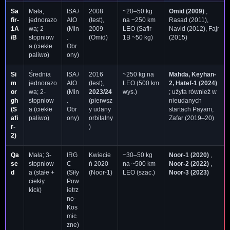
Sa
Mała,
ISA /
2008
~20–50 kg
Omid (2009)
,
fir-
jednorazo
AIO
(test),
na ~250 km
Rasad (2011),
1A
wa; 2-
(Min
2009
LEO (Safir-
Navid (2012), Fajr
/B
stopniow
.
(Omid)
1B ~50 kg)
(2015)
a (ciekłe
Obr
paliwo)
ony)
Si
Średnia
ISA /
2016
~250 kg na
Mahda, Keyhan-
m
jednorazo
AIO
(test),
LEO (500 km
2, Hatef-1 (2024)
or
wa; 2-
(Min
2023/24
wys.)
; użyta również w
gh
stopniow
.
(pierwsz
nieudanych
(S
a (ciekłe
Obr
y udany
startach Payam,
afi
paliwo)
ony)
orbitalny
Zafar (2019–20)
r-
)
2)
Qa
Mała; 3-
IRG
Kwiecie
~30–50 kg
Noor-1 (2020)
,
se
stopniow
C
ń 2020
na ~500 km
Noor-2 (2022)
,
d
a (stałe +
(Siły
(Noor-1)
LEO (szac.)
Noor-3 (2023)
ciekły
Pow
kick)
ietrz
no-
Kos
mic
zne)