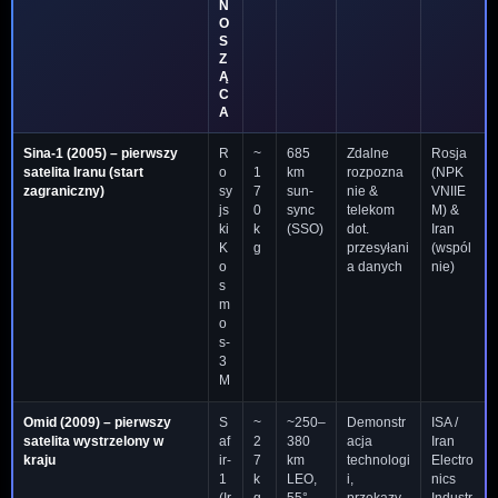
N
O
S
Z
Ą
C
A
Sina-1
(2005) – pierwszy
R
~
685
Zdalne
Rosja
satelita Iranu (start
o
1
km
rozpozna
(NPK
zagraniczny)
sy
7
sun-
nie &
VNIIE
js
0
sync
telekom
M) &
ki
k
(SSO)
dot.
Iran
K
g
przesyłani
(wspól
o
a danych
nie)
s
m
o
s-
3
M
Omid
(2009) – pierwszy
S
~
~250–
Demonstr
ISA /
satelita wystrzelony w
af
2
380
acja
Iran
kraju
ir-
7
km
technologi
Electro
1
k
LEO,
i,
nics
(Ir
g
55°
przekazy
Industr