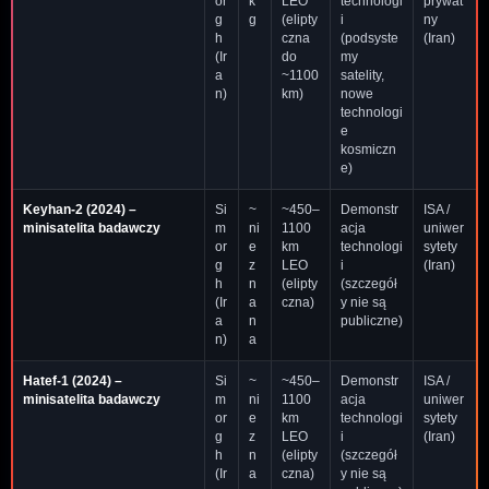
or
k
LEO
technologi
prywat
g
g
(elipty
i
ny
h
czna
(podsyste
(Iran)
(Ir
do
my
a
~1100
satelity,
n)
km)
nowe
technologi
e
kosmiczn
e)
Keyhan-2
(2024) –
Si
~
~450–
Demonstr
ISA /
minisatelita badawczy
m
ni
1100
acja
uniwer
or
e
km
technologi
sytety
g
z
LEO
i
(Iran)
h
n
(elipty
(szczegół
(Ir
a
czna)
y nie są
a
n
publiczne)
n)
a
Hatef-1
(2024) –
Si
~
~450–
Demonstr
ISA /
minisatelita badawczy
m
ni
1100
acja
uniwer
or
e
km
technologi
sytety
g
z
LEO
i
(Iran)
h
n
(elipty
(szczegół
(Ir
a
czna)
y nie są