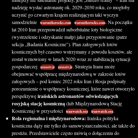
nadzieję wysłać astronautę ok. 2029–2030 roku, co mogłoby
uczynić go czwartym krajem realizującym taki wyczyn
samodzielnie
. Na początku
warontherocks.com
warontherocks.com
lat 2010 Iran przeprowadził suborbitalne loty biologiczne
(wystrzelenie i odzyskanie małp) jako przygotowanie (patrz
sekcja „Badania Kosmiczne”). Plan załogowych lotów
kosmicznych był czasowo wstrzymany z powodu kosztów, ale
został wznowiony w latach 2020 wraz ze stabilizacją sytuacji
gospodarczej
. Strategia Iranu może
presstv.ir
presstv.ir
obejmować współpracę międzynarodową w zakresie lotów
załogowych – pod koniec 2022 roku Iran i Rosja podpisały
porozumienie o współpracy kosmicznej, które nawet otworzyło
irańskich astronautów odwiedzających
perspektywę
rosyjską stację kosmiczną
(lub Międzynarodową Stację
Kosmiczną) w przyszłości
.
iranwatch.org
iranwatch.org
Rola regionalna i międzynarodowa:
Irańska polityka
kosmiczna dąży nie tylko do samowystarczalności, ale także do
prestiżu. Przedstawiciele często mówią o dołączeniu do