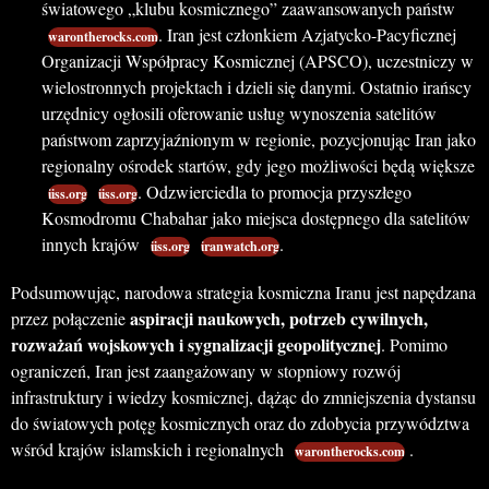
światowego „klubu kosmicznego” zaawansowanych państw
. Iran jest członkiem Azjatycko-Pacyficznej
warontherocks.com
Organizacji Współpracy Kosmicznej (APSCO), uczestniczy w
wielostronnych projektach i dzieli się danymi. Ostatnio irańscy
urzędnicy ogłosili oferowanie usług wynoszenia satelitów
państwom zaprzyjaźnionym w regionie, pozycjonując Iran jako
regionalny ośrodek startów, gdy jego możliwości będą większe
. Odzwierciedla to promocja przyszłego
iiss.org
iiss.org
Kosmodromu Chabahar jako miejsca dostępnego dla satelitów
innych krajów
.
iiss.org
iranwatch.org
Podsumowując, narodowa strategia kosmiczna Iranu jest napędzana
aspiracji naukowych, potrzeb cywilnych,
przez połączenie
rozważań wojskowych i sygnalizacji geopolitycznej
. Pomimo
ograniczeń, Iran jest zaangażowany w stopniowy rozwój
infrastruktury i wiedzy kosmicznej, dążąc do zmniejszenia dystansu
do światowych potęg kosmicznych oraz do zdobycia przywództwa
wśród krajów islamskich i regionalnych
.
warontherocks.com