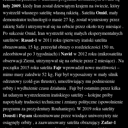
luty 2009
, kiedy Iran został dziewiątym krajem na świecie, który
Omid
wystrzelił własnego satelitę własną rakietą . Satelita
, mały
demonstrator technologii o masie 27 kg, został wyniesiony przez
rakietę Safir i utrzymywał się na orbicie przez około trzy miesiące .
Po sukcesie Omid, Iran wystrzelił serię małych eksperymentalnych
Rasad-1
satelitów:
w 2011 roku (pierwszy irański satelita
obrazowania, 15 kg, przesyłał obrazy o rozdzielczości 150 m,
Navid
zdeorbitował po 3 tygodniach) i
w 2012 roku (mikrosatelita
obserwacji Ziemi, utrzymywał się na orbicie przez 2 miesiące) . Na
Fajr
początku 2015 roku satelita
wprowadził nowe możliwości –
mimo masy zaledwie 52 kg, Fajr był wyposażony w mały silnik
odrzutowy (cold-gas thruster), umożliwiający mu podniesienie
orbity i wydłużenie czasu działania . Fajr był ostatnim przez kilka
lat udanym wystrzeleniem irańskiego satelity – kolejne próby
napotykały trudności techniczne i zmiany polityczne (spowolnienie
programu za prezydentury Rouhaniego). W 2019 roku satelity
Dousti
Payam
i
skonstruowane przez wiodące uniwersytety nie
Zafar-1
osiągnęły orbity , a zaawansowany satelita obrazujący