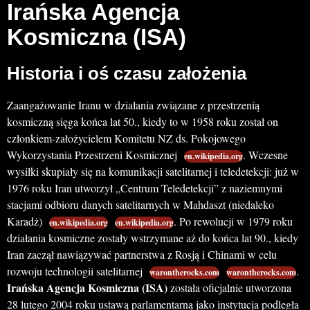
Irańska Agencja
Kosmiczna (ISA)
Historia i oś czasu założenia
Zaangażowanie Iranu w działania związane z przestrzenią
kosmiczną sięga końca lat 50., kiedy to w 1958 roku został on
członkiem-założycielem Komitetu NZ ds. Pokojowego
Wykorzystania Przestrzeni Kosmicznej
. Wczesne
en.wikipedia.org
wysiłki skupiały się na komunikacji satelitarnej i teledetekcji: już w
1976 roku Iran utworzył „Centrum Teledetekcji” z naziemnymi
stacjami odbioru danych satelitarnych w Mahdaszt (niedaleko
Karadż)
. Po rewolucji w 1979 roku
en.wikipedia.org
en.wikipedia.org
działania kosmiczne zostały wstrzymane aż do końca lat 90., kiedy
Iran zaczął nawiązywać partnerstwa z Rosją i Chinami w celu
rozwoju technologii satelitarnej
.
warontherocks.com
warontherocks.com
Irańska Agencja Kosmiczna (ISA)
została oficjalnie utworzona
28 lutego 2004 roku ustawą parlamentarną jako instytucja podległa