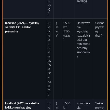
R
satelity)
G
C
)
Kowsar
(2024) – cywilny
S
(
~500
Obrazowa
Sektor
satelita EO, sektor
o
m
km
nie
prywat
prywatny
y
ał
SSO
wysokiej
ny
u
y)
(szac.
rozdzielcz
(Iran)
z
)
ości dla
(
rolnictwa i
R
ochrony
o
środowisk
sj
a
a,
W
o
st
o
cz
n
yj
)
Hodhod
(2024) – satelita
S
(
~500
Komunika
Sektor
IoT/komunikacyjny
o
m
km
cja
prywat