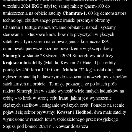
wrześniu 2024 IRGC użył tej samej rakiety Qaem-100 do
Chamran-1
umieszczenia na orbicie satelity
, 60 kg demonstratora
technologii zbudowanego przez irański przemysł obronny .
Chamran-1 testuje manewrowanie orbitalne, napęd i systemy
sterowania – kluczowe know-how dla przyszłych większych
satelitów . Tymczasem narodowa agencja kosmiczna ISA
odnotowała pierwsze pozorne powodzenie większej rakiety
Simorgh
trzy
: w starcie 28 stycznia 2024 Simorgh wyniósł
krajowe minisatelity
(Mahda, Keyhan-2 i Hatef-1) na orbity
Mahda
pomiędzy 450 km a 1 100 km .
(32 kg) został oficjalnie
ogłoszony satelitą badawczym do testowania nowych podzespołów
satelitarnych na orbicie . Te misje pokazują, że po latach prób
rakieta Simorgh jest w stanie wynosić wiele małych ładunków na
orbitę – to krok w stronę celu Iranu, jakim jest wynoszenie
cięższych satelitów i osiąganie wyższych orbit. Ponadto na scenie
Kowsar
Hodhod
pojawił się sektor prywatny:
i
, dwa małe satelity
wyniesione w ramach lotu współdzielonego przez rosyjskiego
Sojuza pod koniec 2024 r. . Kowsar dostarcza