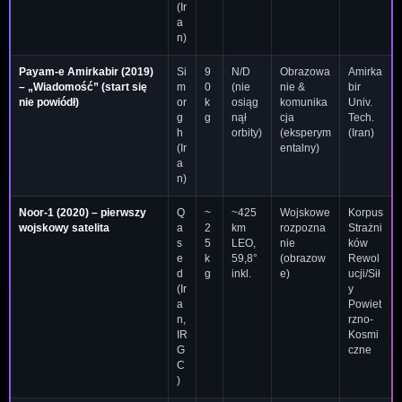
(Ir
a
n)
Payam-e Amirkabir
(2019)
Si
9
N/D
Obrazowa
Amirka
– „Wiadomość” (start się
m
0
(nie
nie &
bir
nie powiódł)
or
k
osiąg
komunika
Univ.
g
g
nął
cja
Tech.
h
orbity)
(eksperym
(Iran)
(Ir
entalny)
a
n)
Noor-1
(2020) – pierwszy
Q
~
~425
Wojskowe
Korpus
wojskowy satelita
a
2
km
rozpozna
Strażni
s
5
LEO,
nie
ków
e
k
59,8°
(obrazow
Rewol
d
g
inkl.
e)
ucji/Sił
(Ir
y
a
Powiet
n,
rzno-
IR
Kosmi
G
czne
C
)