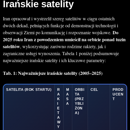
Irańskie satelity
Iran opracował i wystrzelił szereg satelitów w ciągu ostatnich
dwóch dekad, pełniących funkcje od demonstracji technologii i
Do
obserwacji Ziemi po komunikację i rozpoznanie wojskowe.
2025 roku Iran z powodzeniem umieścił na orbicie ponad tuzin
satelitów
, wykorzystując zarówno rodzime rakiety, jak i
zagraniczne usługi wynoszenia. Tabela 1 poniżej podsumowuje
najważniejsze irańskie satelity i ich kluczowe parametry:
Tab. 1: Najważniejsze irańskie satelity (2005–2025)
SATELITA
(ROK STARTU)
R
M
ORBI
CEL
PROD
A
A
TA
UCEN
K
S
(PRZ
T
I
A
YBLI
E
ŻON
T
A)
A
W
Y