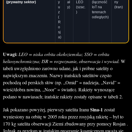
(prywatny sektor)
y
ał
LEO
(łączność
ny
u
y)
(szac.
IoT na
(Iran)
z
)
terenach
(
odległych)
R
o
sj
a)
Uwagi:
LEO = niska orbita okołoziemska; SSO = orbita
heliosynchroniczna; ISR = rozpoznanie, obserwacja i wywiad.
W
tabeli uwzględniono zarówno udane, jak i próbne satelity o
największym znaczeniu. Nazwy irańskich satelitów często
pochodzą od perskich słów (np. „Omid” = nadzieja, „Navid” =
wieść/dobra nowina, „Noor” = światło). Rakiety wynoszące
podano w nawiasach; irańskie rakiety zostały opisane w tabeli 2.
Sina-1
Jak pokazano powyżej, pierwszy satelita Iranu
został
wyniesiony na orbitę w 2005 roku przez rosyjską rakietę – był to
170 kg satelita obserwacji Ziemi zbudowany przy pomocy Rosjan .
Jednak za przełom w irańskim programie kosmicznym uważa się