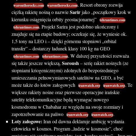
. Resort obrony rozwija
warontherocks.com
warontherocks.com
Sarir
ciężką rakietę nośną o nazwie
jako „początkowy krok w
kierunku osiągnięcia orbity geostacjonarnej”
tehrantimes.com
. Projekt Sarira jest podobno ukończony i
tehrantimes.com
znajduje się na etapie budowy; oczekuje się, że wyniesie ok.
1,5 tony na LEO i – dzięki górnemu stopniowi „orbital
transfer” – dostarczy ładunek klasy 100 kg na GEO
. W dalszej przyszłości rozważa
tehrantimes.com
tehrantimes.com
Soroush
się także jeszcze większą,
– serię rakiet nośnych (ze
stopniami kriogenicznymi) zdolnych do bezpośredniego
umieszczania pełnowymiarowych satelitów na GEO, a być
może także do lotów załogowych
. Te
iranwatch.org
iranwatch.org
większe rakiety nośne oraz pierwsze operacyjne irańskie
satelity telekomunikacyjne będą wymagać nowego
kosmodromu w Chabahar ze względu na swoje rozmiary i
zapotrzebowanie na paliwo
.
iranwatch.org
iranwatch.org
Loty załogowe:
Iran od dawna deklaruje ambicję wysłania
człowieka w kosmos. Program „ludzie w kosmosie”, choć
mniejszy niż satelitarne projekty, jest „bardzo realny” – Iran ma