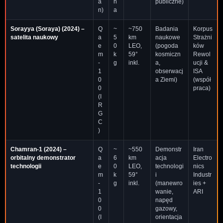
a
n
publiczne)
n)
a
Sorayya (Soraya)
(2024) –
Q
~
~750
Badania
Korpus
satelita naukowy
a
5
km
naukowe
Strażni
e
0
LEO,
(pogoda
ków
m
k
59°
kosmiczn
Rewol
-
g
inkl.
a,
ucji &
1
obserwacj
ISA
0
a Ziemi)
(współ
0
praca)
(I
R
G
C
)
Chamran-1
(2024) –
Q
~
~550
Demonstr
Iran
orbitalny demonstrator
a
6
km
acja
Electro
technologii
e
0
LEO,
technologi
nics
m
k
59°
i
Industr
-
g
inkl.
(manewro
ies +
1
wanie,
ARI
0
napęd
0
gazowy,
(I
orientacja