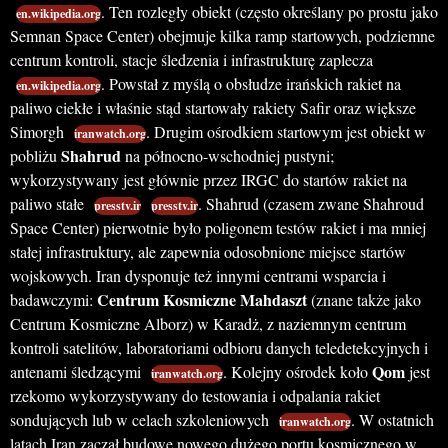
. Ten rozległy obiekt (często określany po prostu jako
en.wikipedia.org
Semnan Space Center) obejmuje kilka ramp startowych, podziemne
centrum kontroli, stacje śledzenia i infrastrukturę zaplecza
. Powstał z myślą o obsłudze irańskich rakiet na
en.wikipedia.org
paliwo ciekłe i właśnie stąd startowały rakiety Safir oraz większe
Simorgh
. Drugim ośrodkiem startowym jest obiekt w
iranwatch.org
Shahrud
pobliżu
na północno-wschodniej pustyni;
wykorzystywany jest głównie przez IRGC do startów rakiet na
paliwo stałe
. Shahrud (czasem zwane Shahroud
presstv.ir
presstv.ir
Space Center) pierwotnie było poligonem testów rakiet i ma mniej
stałej infrastruktury, ale zapewnia odosobnione miejsce startów
wojskowych. Iran dysponuje też innymi centrami wsparcia i
Centrum Kosmiczne Mahdaszt
badawczymi:
(znane także jako
Centrum Kosmiczne Alborz) w Karadż, z naziemnym centrum
kontroli satelitów, laboratoriami odbioru danych teledetekcyjnych i
Qom
antenami śledzącymi
. Kolejny ośrodek koło
jest
iranwatch.org
rzekomo wykorzystywany do testowania i odpalania rakiet
sondujących lub w celach szkoleniowych
. W ostatnich
iranwatch.org
latach Iran zaczął budowę nowego dużego portu kosmicznego w