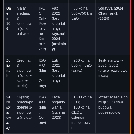
Qa
Mała/
IRG
Paź
~80 kg na
Sorayya (2024)
,
e
średnia;
C
2022
500–750 km
Chamran-1
m-
3-
(Siły
(test
LEO
(2024)
10
stopniow
Pow
suborbit
0
a (stałe
ietrz
alny);
paliwo)
no-
styczeń
Kos
2024
mic
(orbitaln
zne)
y)
Zu
Średnia;
ISA /
Luty
~200 kg na
Testy startów w
lja
3-
AIO
2021
500 km LEO
2021 i 2022
na
stopniow
(Min
(test
(szac.)
(prace rozwojowe
h
a (stałe +
.
suborbit
trwają)
stałe +
Obr
alny)
ciekłe)
ony)
Sa
Ciężka;
ISA /
Faza
~1500 kg na
Przeznaczenie do
rir
prawdopo
AIO
projekto
LEO;
misji GEO; trwa
(pl
dobnie 3-
(Min
wania
~100 kg na
budowa
an
stopniow
.
(stan na
GEO z
podzespołów
ow
a (ciekła)
Obr
2023)
członem
an
ony)
transferowy
a)
m