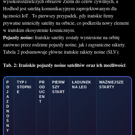
wysokorozdzielczych obrazów Ziemi do celów cywilnych, a
Hodhod jest satelitą komunikacyjnym zaprojektowanym dla
łączności IoT . To pierwszy przypadek, gdy irańskie firmy
prywatne umieściły satelity na orbicie, co podkreśla nowy element
w irańskim ekosystemie kosmicznym.
Pojazdy nośne:
Irańskie satelity zostały wyniesione na orbitę
zarówno przez rodzime pojazdy nośne, jak i zagraniczne rakiety.
Tabela 2 podsumowuje główne irańskie rakiety nośne (SLV):
Tab. 2: Irańskie pojazdy nośne satelitów oraz ich możliwości
P
TYP I
PR
PIERW
ŁADUNEK
WAŻNIEJSZE
O
STOPNI
OD
SZY
NA LEO
STARTY
J
E
UC
START
A
EN
Z
T
D
N
O
Ś
N
Y