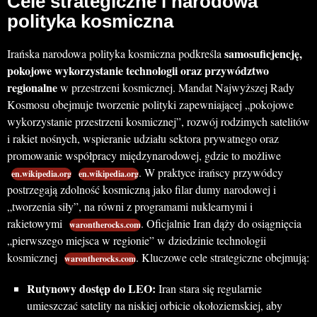
Cele strategiczne i narodowa
polityka kosmiczna
samosuficjencję,
Irańska narodowa polityka kosmiczna podkreśla
pokojowe wykorzystanie technologii oraz przywództwo
regionalne
w przestrzeni kosmicznej. Mandat Najwyższej Rady
Kosmosu obejmuje tworzenie polityki zapewniającej „pokojowe
wykorzystanie przestrzeni kosmicznej”, rozwój rodzimych satelitów
i rakiet nośnych, wspieranie udziału sektora prywatnego oraz
promowanie współpracy międzynarodowej, gdzie to możliwe
. W praktyce irańscy przywódcy
en.wikipedia.org
en.wikipedia.org
postrzegają zdolność kosmiczną jako filar dumy narodowej i
„tworzenia siły”, na równi z programami nuklearnymi i
rakietowymi
. Oficjalnie Iran dąży do osiągnięcia
warontherocks.com
„pierwszego miejsca w regionie” w dziedzinie technologii
kosmicznej
. Kluczowe cele strategiczne obejmują:
warontherocks.com
Rutynowy dostęp do LEO:
Iran stara się regularnie
umieszczać satelity na niskiej orbicie okołoziemskiej, aby