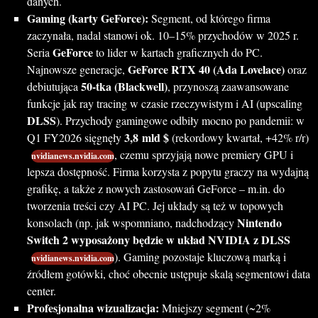
danych.
Gaming (karty GeForce):
Segment, od którego firma
zaczynała, nadal stanowi ok. 10–15% przychodów w 2025 r.
GeForce
Seria
to lider w kartach graficznych do PC.
GeForce RTX 40 (Ada Lovelace)
Najnowsze generacje,
oraz
50-tka (Blackwell)
debiutująca
, przynoszą zaawansowane
funkcje jak ray tracing w czasie rzeczywistym i AI (upscaling
DLSS
). Przychody gamingowe odbiły mocno po pandemii: w
3,8 mld $
Q1 FY2026 sięgnęły
(rekordowy kwartał, +42% r/r)
, czemu sprzyjają nowe premiery GPU i
nvidianews.nvidia.com
lepsza dostępność. Firma korzysta z popytu graczy na wydajną
grafikę, a także z nowych zastosowań GeForce – m.in. do
tworzenia treści czy AI PC. Jej układy są też w topowych
Nintendo
konsolach (np. jak wspomniano, nadchodzący
Switch 2 wyposażony będzie w układ NVIDIA z DLSS
). Gaming pozostaje kluczową marką i
nvidianews.nvidia.com
źródłem gotówki, choć obecnie ustępuje skalą segmentowi data
center.
Profesjonalna wizualizacja:
Mniejszy segment (~2%