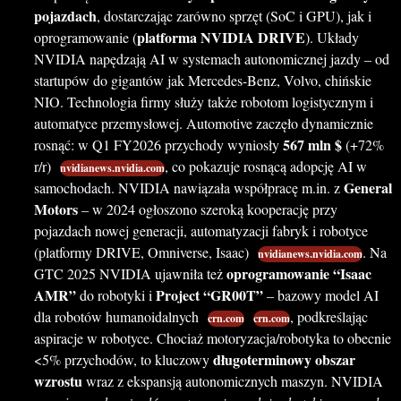
pojazdach
, dostarczając zarówno sprzęt (SoC i GPU), jak i
platforma NVIDIA DRIVE
oprogramowanie (
). Układy
NVIDIA napędzają AI w systemach autonomicznej jazdy – od
startupów do gigantów jak Mercedes-Benz, Volvo, chińskie
NIO. Technologia firmy służy także robotom logistycznym i
automatyce przemysłowej. Automotive zaczęło dynamicznie
567 mln $
rosnąć: w Q1 FY2026 przychody wyniosły
(+72%
r/r)
, co pokazuje rosnącą adopcję AI w
nvidianews.nvidia.com
General
samochodach. NVIDIA nawiązała współpracę m.in. z
Motors
– w 2024 ogłoszono szeroką kooperację przy
pojazdach nowej generacji, automatyzacji fabryk i robotyce
(platformy DRIVE, Omniverse, Isaac)
. Na
nvidianews.nvidia.com
oprogramowanie “Isaac
GTC 2025 NVIDIA ujawniła też
AMR”
Project “GR00T”
do robotyki i
– bazowy model AI
dla robotów humanoidalnych
, podkreślając
crn.com
crn.com
aspiracje w robotyce. Chociaż motoryzacja/robotyka to obecnie
długoterminowy obszar
<5% przychodów, to kluczowy
wzrostu
wraz z ekspansją autonomicznych maszyn. NVIDIA