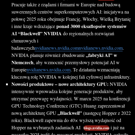
Pracuje także z rządami i firmami w Europie nad budową
suwerennych centrów superkomputerowych AI: inicjatywa na
połowę 2025 roku obejmuje Francję, Włochy, Wielką Brytanię
ponad 3000 eksaflopsów systemów
i inne kraje wdrażające
AI “Blackwell” NVIDIA
do regionalnych rozwiązań
chmurowych i
badawczych
nvidianews.nvidia.com
nvidianews.nvidia.com
.
„fabryki AI” w
NVIDIA planuje również zbudowanie
Niemczech
, aby wzmocnić przemysłowy potencjał AI w
Europie
nvidianews.nvidia.com
. Te działania wzmacniają
kluczową rolę NVIDIA w kolejnej fali cyfrowej infrastruktury.
Nowości produktowe – nowe architektury GPU:
NVIDIA
intensywnie wprowadza kolejne generacje produktów, aby
utrzymać przewagę wydajności. W marcu 2025 na konferencji
GPU Technology Conference (GTC) Huang zaprezentował
„Blackwell”
nową architekturę GPU
(następcę Hopper z 2022
roku). Blackwell zapewnia do
40×
wyższą wydajność od
Hopper na wybranych zadaniach AI
i już na
blogs.nvidia.com
początku 2025 trafił do masowej produkcji. NVIDIA ogłosiła