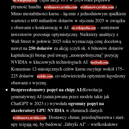
en.wikipedia.org
płynność handlu
.)
nvidianews.nvidia.com
nvidianews.nvidia.com
Mimo niestabilności kursu – łącznie z jednodniowym spadkiem
wartości o 600 miliardów dolarów w styczniu 2025 w związku
z obawami o konkurencję w AI
– sentyment
en.wikipedia.org
inwestorów pozostaje optymistyczny. Niektórzy analitycy z
Wall Street w połowie 2025 roku wyznaczają cenę docelową
250 dolarów
nawet na
za akcję (czyli ok. 6 bilionów dolarów
kapitalizacji) biorąc pod uwagę „monopolistyczną” pozycję
NVIDIA w kluczowych technologiach AI
.
fastbull.com
Konsensus 12-miesięcznych celów kursu oscyluje wokół 175–
225 dolarów
, co odzwierciedla optymizm łagodzony
public.com
obawami o wycenę.
Bezprecedensowy popyt na chipy AI:
Rewolucja
generatywnej AI (zainicjowana przez modele takie jak
ogromny popyt na
ChatGPT w 2023 r.) wywołała
akceleratory GPU NVIDIA
w chmurach danych
. Dostawcy chmur, przedsiębiorstwa i start-
nvidianews.nvidia.com
upy ścigają się, by budować „fabryki AI” – wielkoskalowe