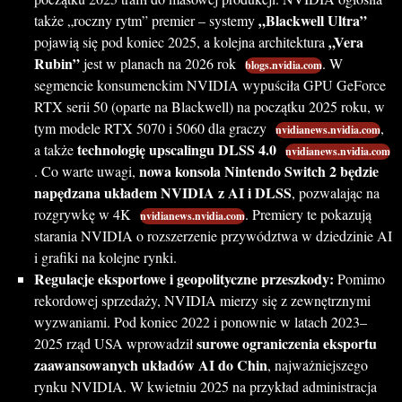
„Blackwell Ultra”
także „roczny rytm” premier – systemy
„Vera
pojawią się pod koniec 2025, a kolejna architektura
Rubin”
jest w planach na 2026 rok
. W
blogs.nvidia.com
segmencie konsumenckim NVIDIA wypuściła GPU GeForce
RTX serii 50 (oparte na Blackwell) na początku 2025 roku, w
tym modele RTX 5070 i 5060 dla graczy
,
nvidianews.nvidia.com
technologię upscalingu DLSS 4.0
a także
nvidianews.nvidia.com
nowa konsola Nintendo Switch 2 będzie
. Co warte uwagi,
napędzana układem NVIDIA z AI i DLSS
, pozwalając na
rozgrywkę w 4K
. Premiery te pokazują
nvidianews.nvidia.com
starania NVIDIA o rozszerzenie przywództwa w dziedzinie AI
i grafiki na kolejne rynki.
Regulacje eksportowe i geopolityczne przeszkody:
Pomimo
rekordowej sprzedaży, NVIDIA mierzy się z zewnętrznymi
wyzwaniami. Pod koniec 2022 i ponownie w latach 2023–
surowe ograniczenia eksportu
2025 rząd USA wprowadził
zaawansowanych układów AI do Chin
, najważniejszego
rynku NVIDIA. W kwietniu 2025 na przykład administracja