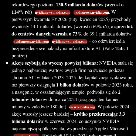
130,5 miliarda dolarów (wzrost o
rekordowego poziomu
114% r/r)
. W
nvidianews.nvidia.com
nvidianews.nvidia.com
pierwszym kwartale FY2026 (luty–kwiecień 2025) przychody
sprzedaż
wyniosły 44,1 miliarda dolarów (wzrost o 69% r/r), a
do centrów danych wzrosła o 73%
do 39,1 miliarda dolarów
– co odzwierciedla
nvidianews.nvidia.com
nvidianews.nvidia.com
Tab. 1
bezprecedensowe nakłady na infrastrukturę AI. (Patrz
poniżej)
Akcje szybują do wyceny powyżej biliona:
NVIDIA stała się
jedną z najbardziej wartościowych firm na świecie podczas
„boomu AI” w latach 2023–2025. Jej kapitalizacja rynkowa po
1 bilion dolarów
raz pierwszy osiągnęła
w połowie 2023 roku,
2
a następnie, w oszałamiającym tempie, podwoiła się do
bilionów dolarów
do marca 2024 (osiągając ten kamień
milowy w zaledwie 180 dni)
. W połowie 2024
en.wikipedia.org
krótko przekraczając 3,3
akcje wzrosły jeszcze bardziej –
biliona dolarów
w czerwcu 2024, co uczyniło NVIDIA
najcenniejszą spółką świata, wyprzedzając Apple i Microsoft
. (Split akcji 10:1 w 2024 roku poprawił