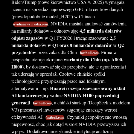
Biden/Trump (nowe kierownictwo USA w 2025) wymagała
licencji na sprzedaż najnowszego GPU dla centrów danych
(prawdopodobnie model „H20”) w Chinach
. NVIDIA musiała anulować zamówienia
nvidianews.nvidia.com
4,5 miliarda dolarów
na miliardy dolarów – odnotowując
odpisu zapasów
2,5
w Q1 FY2026 i tracąc szacowane
miliarda dolarów w Q1 oraz 8 miliardów dolarów w Q2
przychodów
przez zakaz dla Chin
. Firma w
fastbull.com
warianty dla Chin (np. A800,
pośpiechu oferuje okrojone
H800)
, by dostosować się do przepisów, ale te ograniczenia i
tak uderzają w sprzedaż. Czołowe chińskie spółki
technologiczne przyspieszają prace nad lokalnymi
Huawei rozwija zaawansowany układ
alternatywami – np.
AI konkurencyjny wobec NVIDIA H100 poprzedniej
generacji
, a chiński start-up (DeepSeek z modelem
fastbull.com
V3) przestraszył inwestorów sugerując znaczący wzrost
efektywności AI
. Czynniki geopolityczne wnoszą
fastbull.com
niepewność, choć jak dotąd wzrost NVIDIA przewyższa ich
wpływ. Dodatkowo amerykańskie instytucje analizują