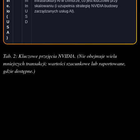
in
m
infrastruktury AI w chmurze, co jest kluczowe przy
e.
ln
skalowaniu (i uzupełnia strategię NVIDIA budowy
io
U
zarządzanych usług AI).
(
S
U
D
S
A
)
Tab. 2: Kluczowe przejęcia NVIDIA. (Nie obejmuje wielu
mniejszych transakcji; wartości szacunkowe lub raportowane,
gdzie dostępne.)