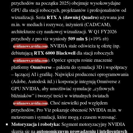
przychodów na początku 2025) obejmuje wysokowydajne
GPU dla stacji roboczych, projektantów i profesjonalistów od
RTX A (dawniej Quadro)
wizualizacji. Seria
używana jest
m.in. w mediach i rozrywce, inżynierii (CAD/CAM),
architekturze czy naukowej wizualizacji. W Q1 FY2026
509 mln $
przychody z pro viz wyniosły
(+19% r/r)
. NVIDIA stale odświeża tę ofertę (np.
nvidianews.nvidia.com
RTX 6000 Blackwell
debiutującą
dla stacji roboczych
). Oprócz sprzętu rośnie znaczenie
nvidianews.nvidia.com
Omniverse
platformy
– pakietu do symulacji 3D i współpracy
– łączącej AI i grafikę. Najwięksi producenci oprogramowania
(Adobe, Autodesk itd.) i korporacje integrują Omniverse z
GPU NVIDIA, aby umożliwiać symulacje „cyfrowych
bliźniaków” i tworzyć treści w wirtualnych światach
. Choć niewielki pod względem
nvidianews.nvidia.com
przychodów, Pro Viz pokazuje obecność NVIDIA m.in. w
metaversum i symulacji, które mogą z czasem wzrosnąć.
Motoryzacja i robotyka:
Segment motoryzacyjny NVIDIA
autonomicznym prowadzeniu i inteligentnych
skupia się na