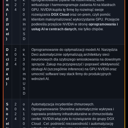
u
0
k.
oprogramowanie (oparte na Kubernetes), które
n:
2
7
wirtualizuje i harmonogramuje zadania AI na klastrach
A
4
0
GPU. NVIDIA kupiła tę firmę by rozwinąć swoje
I
0
rozwiązania
DGX Cloud
oraz on-prem, czyli pomóc
(I
m
klientom maksymalizować wykorzystanie GPU. Przejęcie
zr
ln
podkreśla przejście NVIDIA w stronę
oprogramowania i
a
U
usług AI w centrach danych
, nie tylko chipów.
el
S
)
D
D
2
o
Oprogramowanie do optymalizacji modeli AI. Narzędzia
e
0
k.
Deci automatycznie optymalizują architektury sieci
ci
2
3
neuronowych dla szybszego wnioskowania na dowolnym
(I
4
0
sprzęcie. Zakup ma przyspieszyć i poprawić efektywność
zr
0
obsługi AI (szczególnie inference) na GPU NVIDIA oraz
a
m
umocnić software’owy stack firmy do produkcyjnych
el
ln
wdrożeń AI.
)
U
S
D
S
2
o
Automatyzacja incydentów chmurowych.
h
0
k.
Oprogramowanie Shoreline automatycznie wykrywa i
o
2
1
naprawia problemy infrastrukturalne w chmurze/data
r
4
0
center. NVIDIA włączyła to rozwiązanie do grupy DGX
el
0
Cloud . Cel: podnieść niezawodność i automatyzację