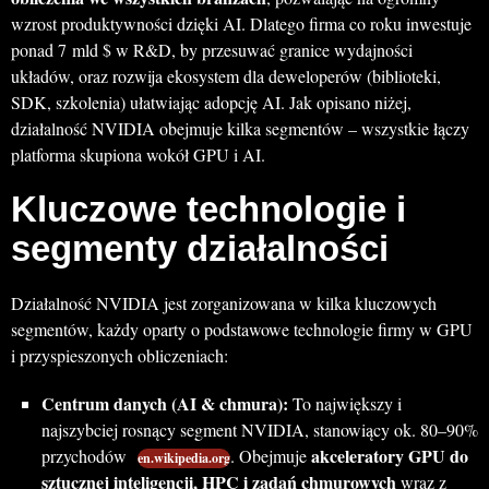
wzrost produktywności dzięki AI. Dlatego firma co roku inwestuje
ponad 7 mld $ w R&D, by przesuwać granice wydajności
układów, oraz rozwija ekosystem dla deweloperów (biblioteki,
SDK, szkolenia) ułatwiając adopcję AI. Jak opisano niżej,
działalność NVIDIA obejmuje kilka segmentów – wszystkie łączy
platforma skupiona wokół GPU i AI.
Kluczowe technologie i
segmenty działalności
Działalność NVIDIA jest zorganizowana w kilka kluczowych
segmentów, każdy oparty o podstawowe technologie firmy w GPU
i przyspieszonych obliczeniach:
Centrum danych (AI & chmura):
To największy i
najszybciej rosnący segment NVIDIA, stanowiący ok. 80–90%
akceleratory GPU do
przychodów
. Obejmuje
en.wikipedia.org
sztucznej inteligencji, HPC i zadań chmurowych
wraz z