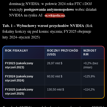
dominację NVIDIA: w połowie 2024 roku FTC i DOJ
postępowania antymonopolowe
wszczęły
wobec działań
NVIDIA na rynku AI
.
en.wikipedia.org
Tab. 1 – Wybuchowy wzrost przychodów NVIDIA
(Rok
fiskalny kończy się pod koniec stycznia; FY2025 obejmuje
luty 2024–styczeń 2025)
ROK FISKALNY
ROCZNY PRZYCHÓD
WZROST
(USD)
R/R
FY2023
(zakończony
26,97 mld $
+0,2% (bez
styczeń 2023)
zmian)
FY2024
(zakończony
60,92 mld $
+125,9%
styczeń 2024)
FY2025
(zakończony
130,50 mld $
+114,2%
styczeń 2025)