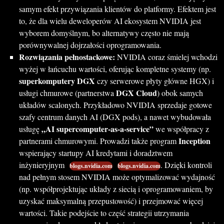
samym efekt przywiązania klientów do platformy. Efektem jest
to, że dla wielu deweloperów AI ekosystem NVIDIA jest
wyborem domyślnym, bo alternatywy często nie mają
porównywalnej dojrzałości oprogramowania.
Rozwiązania pełnostackowe:
NVIDIA coraz śmielej wchodzi
wyżej w łańcuchu wartości, oferując kompletne systemy (np.
superkomputery DGX
czy serwerowe płyty główne
HGX) i
DGX Cloud
usługi chmurowe (partnerstwa
) obok samych
układów scalonych. Przykładowo NVIDIA sprzedaje gotowe
szafy centrum danych AI (DGX pods), a nawet wybudowała
„AI supercomputer-as-a-service”
usługę
we współpracy z
Inception
partnerami chmurowymi. Prowadzi także program
wspierający startupy AI kredytami i doradztwem
inżynieryjnym
. Dzięki kontroli
blogs.nvidia.com
blogs.nvidia.com
nad pełnym stosem NVIDIA może optymalizować wydajność
(np. współprojektując układy z siecią i oprogramowaniem, by
uzyskać maksymalną przepustowość) i przejmować więcej
wartości. Takie podejście to część strategii utrzymania