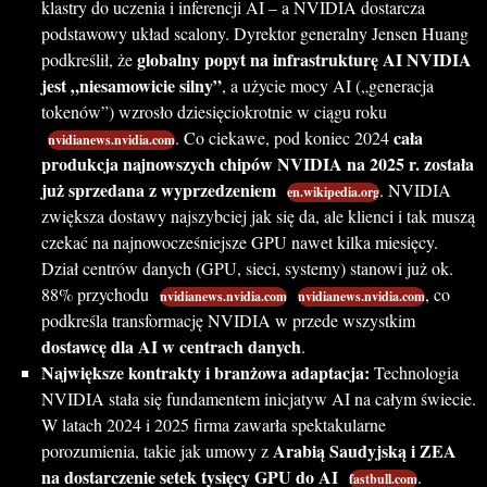
klastry do uczenia i inferencji AI – a NVIDIA dostarcza
podstawowy układ scalony. Dyrektor generalny Jensen Huang
globalny popyt na infrastrukturę AI NVIDIA
podkreślił, że
jest „niesamowicie silny”
, a użycie mocy AI („generacja
tokenów”) wzrosło dziesięciokrotnie w ciągu roku
cała
. Co ciekawe, pod koniec 2024
nvidianews.nvidia.com
produkcja najnowszych chipów NVIDIA na 2025 r. została
już sprzedana z wyprzedzeniem
. NVIDIA
en.wikipedia.org
zwiększa dostawy najszybciej jak się da, ale klienci i tak muszą
czekać na najnowocześniejsze GPU nawet kilka miesięcy.
Dział centrów danych (GPU, sieci, systemy) stanowi już ok.
88% przychodu
, co
nvidianews.nvidia.com
nvidianews.nvidia.com
podkreśla transformację NVIDIA w przede wszystkim
dostawcę dla AI w centrach danych
.
Największe kontrakty i branżowa adaptacja:
Technologia
NVIDIA stała się fundamentem inicjatyw AI na całym świecie.
W latach 2024 i 2025 firma zawarła spektakularne
Arabią Saudyjską i ZEA
porozumienia, takie jak umowy z
na dostarczenie setek tysięcy GPU do AI
.
fastbull.com