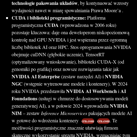
technologie pakowania układów
, by kontynuować wzrosty
wydajności nawet w miarę spowalniania Prawa Moore’a .
CUDA i biblioteki programistyczne:
Platforma
CUDA
programistyczna
(wprowadzona w 2006 roku)
pozostaje kluczowa: daje ona deweloperom niskopoziomową
kontrolę nad GPU NVIDIA i jest wspierana przez ogromną
liczbę bibliotek AI oraz HPC. Stos oprogramowania NVIDIA
obejmuje cuDNN (głębokie uczenie), TensorRT
(optymalizowany wnioskowanie), biblioteki CUDA-X (od
genomiki po grafikę) oraz nowsze rozwiązania takie jak
NVIDIA AI Enterprise
NVIDIA
(zestaw narzędzi AI) i
NGC
(wstępnie wytrenowane modele i kontenery). W 2024
NVIDIA AI Workbench
AI
roku NVIDIA przedstawiła
i
Foundations
(usługi w chmurze do dostosowywania modeli
NVIDIA
generatywnej AI), a w połowie 2024 wprowadziła
NIM
– zestaw
Inference Microservices
pakujących modele AI
w gotowe do wdrożenia kontenery
. Te
crn.com
crn.com
możliwości programistyczne znacznie ułatwiają firmom
skuteczne wykorzystanie sprzętu NVIDIA, wzmacniając tym