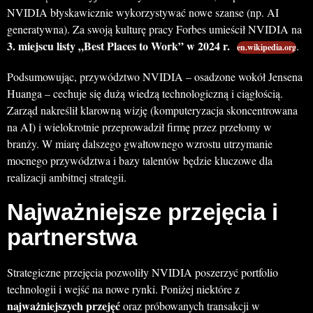
NVIDIA błyskawicznie wykorzystywać nowe szanse (np. AI
generatywna). Za swoją kulturę pracy Forbes umieścił NVIDIA na
3. miejscu listy „Best Places to Work” w 2024 r.
.
en.wikipedia.org
Podsumowując, przywództwo NVIDIA – osadzone wokół Jensena
Huanga – cechuje się dużą wiedzą technologiczną i ciągłością.
Zarząd nakreślił klarowną wizję (komputeryzacja skoncentrowana
na AI) i wielokrotnie przeprowadził firmę przez przełomy w
branży. W miarę dalszego gwałtownego wzrostu utrzymanie
mocnego przywództwa i bazy talentów będzie kluczowe dla
realizacji ambitnej strategii.
Najważniejsze przejęcia i
partnerstwa
Strategiczne przejęcia pozwoliły NVIDIA poszerzyć portfolio
technologii i wejść na nowe rynki. Poniżej niektóre z
najważniejszych przejęć
oraz próbowanych transakcji w