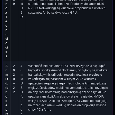
n
9
ld
superkomputerach i chmurze. Produkty Mellanox (dziś
o
U
NVIDIA Networking) są kluczowe przy budowie wielkich
x
S
systemów AI, bo szybko łączą GPU.
T
D
e
c
h
n
ol
o
gi
e
s
A
2
4
Własność intelektualna CPU. NVIDIA zgodziła się kupić
r
0
0
brytyjską spółkę Arm od SoftBanku, co byłoby największą
m
2
m
transakcją w historii półprzewodników, lecz
przejęcie
Lt
0
ld
zakończyło się fiaskiem w lutym 2022 wskutek
d.
–
U
sprzeciwu regulacyjnego
. Technologie Arm napędzają
(p
2
S
większość układów mobilnych/embedded, a ich przejęcie
r
2
D
dałoby NVIDIA kontrolę nad olbrzymią częścią rynku. Po
ó
(p
upadku transakcji Arm skierował się na giełdę. NVIDIA
b
ro
wciąż korzysta z licencji Arm (jej CPU Grace opierają się
a
p
na rdzeniach Arm) i według doniesień projektuje własne
p
o
chipy PC z Arm .
rz
z