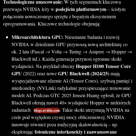
Technologiczne umocowanie:
W tych segmentach kluczowa
podejściu platformowym
przewaga NVIDIA leży w
– ścisłym
połączeniu nowoczesnego sprzętu z bogatym ekosystemem
oprogramowania. Kluczowe technologie obejmują:
Mikroarchitektura GPU:
Nieustanne badania i rozwój
NVIDIA w dziedzinie GPU przynoszą nową architekturę co
ok. 2 lata (Pascal → Volta → Turing → Ampere → Hopper →
Blackwell itd.). Każda generacja przynosi ogromne skoki
Hopper H100 Tensor Core
wydajności. Na przykład obecny
GPU
GPU Blackwell (2024/25)
(2022) oraz nowe
mają
wyspecjalizowane rdzenie AI (Tensor Cores), szybszą pamięć i
interkonekty (NVLink) radykalnie przyspieszające trenowanie
modeli AI. Podczas GTC 2025 Jensen Huang ogłosił, że GPU
Blackwell oferują nawet 40× wydajność Hopper w niektórych
zadaniach
. Takie skoki utrzymują NVIDIA na
blogs.nvidia.com
czele pod względem czystej mocy obliczeniowej. NVIDIA
innowuje również poza tradycyjną skalowalnością – np.
fotoniczne interkonekty i zaawansowane
eksplorując