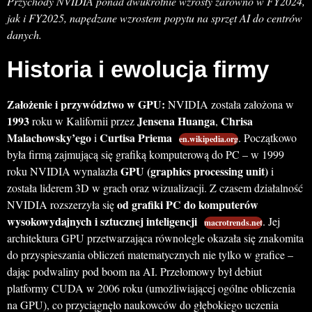
Przychody NVIDIA ponad dwukrotnie wzrosły zarówno w FY2024,
jak i FY2025, napędzane wzrostem popytu na sprzęt AI do centrów
danych.
Historia i ewolucja firmy
Założenie i przywództwo w GPU:
NVIDIA została założona w
1993
Jensena Huanga
Chrisa
roku w Kalifornii przez
,
Malachowsky’ego
Curtisa Priema
i
. Początkowo
en.wikipedia.org
była firmą zajmującą się grafiką komputerową do PC – w 1999
GPU (graphics processing unit)
roku NVIDIA wynalazła
i
została liderem 3D w grach oraz wizualizacji. Z czasem działalność
od grafiki PC do komputerów
NVIDIA rozszerzyła się
wysokowydajnych i sztucznej inteligencji
. Jej
macrotrends.net
architektura GPU przetwarzająca równolegle okazała się znakomita
do przyspieszania obliczeń matematycznych nie tylko w grafice –
dając podwaliny pod boom na AI. Przełomowy był debiut
platformy CUDA w 2006 roku (umożliwiającej ogólne obliczenia
na GPU), co przyciągnęło naukowców do głębokiego uczenia