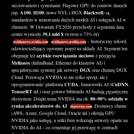
sieciowaniem i systemami. Flagowe GPU do centrów danych
A100
H100
Blackwell
(np.
,
, nowe NVL i HGX
) są
standardem w trenowaniu dużych modeli AI i usługach AI w
chmurze. W I kwartale FY2026 przychody z segmentu data
39,1 mld $
center wyniosły
(wzrost o 73% r/r)
– historyczny rekord,
nvidianews.nvidia.com
nvidianews.nvidia.com
odzwierciedlający ogromny popyt na układy AI. Segment ten
szybkie rozwiązania sieciowe
obejmuje też
z przejęcia
Mellanox
(InfiniBand, Ethernet do klastrów AI) i
DGX
specjalistyczne systemy jak serwery
oraz chmurę DGX
Cloud. Przewaga NVIDIA to nie tylko sprzęt, ale i
CUDA
CuDNN
oprogramowanie: platforma
, frameworki AI (
,
TensorRT
itd.) oraz gotowe biblioteki AI budują gigantyczny
80–90% udziału w
ekosystem. Dzięki temu NVIDIA ma ok.
rynku akceleratorów do AI
. Dostawcy chmur
sharewise.com
(AWS, Azure, Google Cloud, Oracle itd.) oferują GPU
NVIDIA jako usługę, a setki firm wdrażają serwery oparte na
NVIDIA do AI – co cementuje jej przewagę w centrach