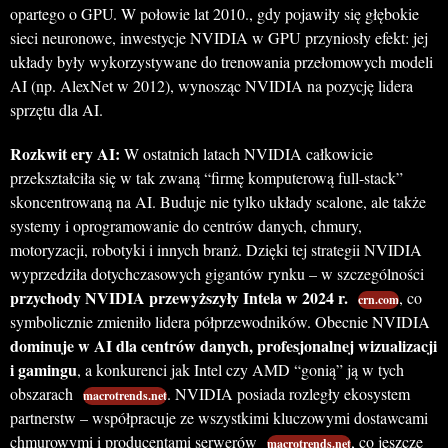
opartego o GPU. W połowie lat 2010., gdy pojawiły się głębokie
sieci neuronowe, inwestycje NVIDIA w GPU przyniosły efekt: jej
układy były wykorzystywane do trenowania przełomowych modeli
AI (np. AlexNet w 2012), wynosząc NVIDIA na pozycję lidera
sprzętu dla AI.
Rozkwit ery AI:
W ostatnich latach NVIDIA całkowicie
przekształciła się w tak zwaną “firmę komputerową full-stack”
skoncentrowaną na AI. Buduje nie tylko układy scalone, ale także
systemy i oprogramowanie do centrów danych, chmury,
motoryzacji, robotyki i innych branż. Dzięki tej strategii NVIDIA
wyprzedziła dotychczasowych gigantów rynku – w szczególności
przychody NVIDIA przewyższyły Intela w 2024 r.
, co
crn.com
symbolicznie zmieniło lidera półprzewodników. Obecnie NVIDIA
dominuje w AI dla centrów danych, profesjonalnej wizualizacji
i gamingu
, a konkurenci jak Intel czy AMD “gonią” ją w tych
obszarach
. NVIDIA posiada rozległy ekosystem
macrotrends.net
partnerstw – współpracuje ze wszystkimi kluczowymi dostawcami
chmurowymi i producentami serwerów
, co jeszcze
macrotrends.net