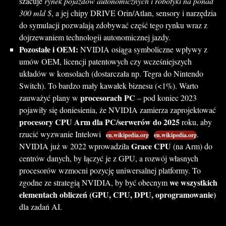
szacuje
rynek pojazdów autonomicznych i robotyki na ponad
300 mld $
, a jej chipy DRIVE Orin/Atlan, sensory i narzędzia
do symulacji pozwalają zdobywać część tego rynku wraz z
dojrzewaniem technologii autonomicznej jazdy.
Pozostałe i OEM:
NVIDIA osiąga symboliczne wpływy z
umów OEM, licencji patentowych czy wcześniejszych
układów w konsolach (dostarczała np. Tegra do Nintendo
Switch). To bardzo mały kawałek biznesu (<1%). Warto
procesorach PC
zauważyć plany w
– pod koniec 2023
pojawiły się doniesienia, że NVIDIA zamierza zaprojektować
procesory CPU Arm dla PC/serwerów do 2025
roku, aby
rzucić wyzwanie Intelowi
.
en.wikipedia.org
en.wikipedia.org
Grace CPU
NVIDIA już w 2022 wprowadziła
(na Arm) do
centrów danych, by łączyć je z GPU, a rozwój własnych
procesorów wzmocni pozycję uniwersalnej platformy. To
we wszystkich
zgodne ze strategią NVIDIA, by być obecnym
elementach obliczeń (GPU, CPU, DPU, oprogramowanie)
dla zadań AI.