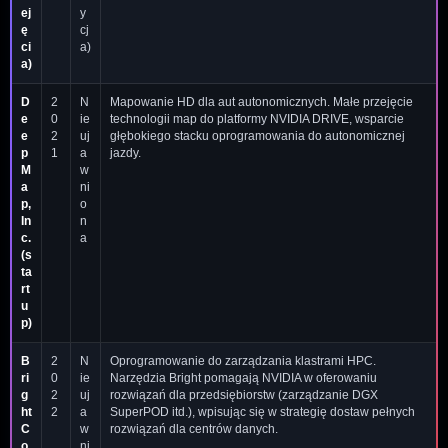
ej
y
ę
cj
ci
a)
a)
D
2
N
Mapowanie HD dla aut autonomicznych. Małe przejęcie
e
0
ie
technologii map do platformy NVIDIA DRIVE, wsparcie
e
2
uj
głębokiego stacku oprogramowania do autonomicznej
p
1
a
jazdy.
M
w
a
ni
p,
o
In
n
c.
a
(s
ta
rt
u
p)
B
2
N
Oprogramowanie do zarządzania klastrami HPC.
ri
0
ie
Narzędzia Bright pomagają NVIDIA w oferowaniu
g
2
uj
rozwiązań dla przedsiębiorstw (zarządzanie DGX
ht
2
a
SuperPOD itd.), wpisując się w strategię dostaw pełnych
C
w
rozwiązań dla centrów danych.
o
ni