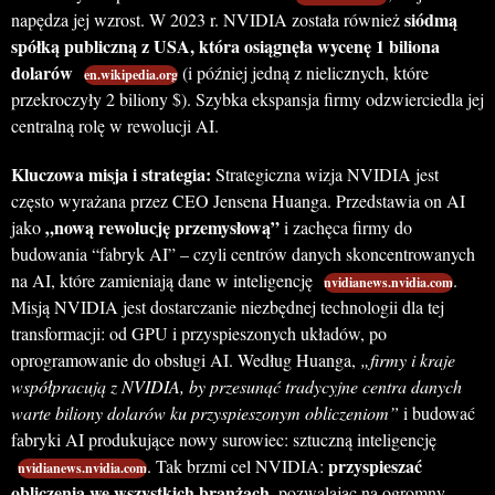
siódmą
napędza jej wzrost. W 2023 r. NVIDIA została również
spółką publiczną z USA, która osiągnęła wycenę 1 biliona
dolarów
(i później jedną z nielicznych, które
en.wikipedia.org
przekroczyły 2 biliony $). Szybka ekspansja firmy odzwierciedla jej
centralną rolę w rewolucji AI.
Kluczowa misja i strategia:
Strategiczna wizja NVIDIA jest
często wyrażana przez CEO Jensena Huanga. Przedstawia on AI
„nową rewolucję przemysłową”
jako
i zachęca firmy do
budowania “fabryk AI” – czyli centrów danych skoncentrowanych
na AI, które zamieniają dane w inteligencję
.
nvidianews.nvidia.com
Misją NVIDIA jest dostarczanie niezbędnej technologii dla tej
transformacji: od GPU i przyspieszonych układów, po
oprogramowanie do obsługi AI. Według Huanga,
„firmy i kraje
współpracują z NVIDIA, by przesunąć tradycyjne centra danych
warte biliony dolarów ku przyspieszonym obliczeniom”
i budować
fabryki AI produkujące nowy surowiec: sztuczną inteligencję
przyspieszać
. Tak brzmi cel NVIDIA:
nvidianews.nvidia.com
obliczenia we wszystkich branżach
, pozwalając na ogromny