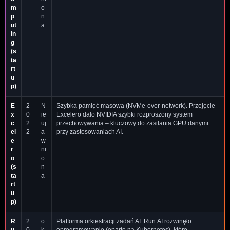
m
o
p
n
ut
a
in
g
(s
ta
rt
u
p)
E
2
N
Szybka pamięć masowa (NVMe-over-network). Przejęcie
x
0
ie
Excelero dało NVIDIA szybki rozproszony system
c
2
uj
przechowywania – kluczowy do zasilania GPU danymi
el
2
a
przy zastosowaniach AI.
e
w
r
ni
o
o
(s
n
ta
a
rt
u
p)
R
2
o
Platforma orkiestracji zadań AI. Run:AI rozwinęło