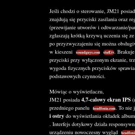
Jeśli chodzi o sterowanie, JM21 posia
znajdują się przyciski zasilania oraz r
(przewijanie utworów i odtwarzanie/pa
zgłaszają krótką krzywą uczenia się ze 
po przyzwyczajeniu się można obsług
w kieszeni
. Brakuj
soundguys.com
stuff.tv
przyciski przy wyłączonym ekranie, t
wygoda fizycznych przycisków sprawia
podstawowych czynności.
Mówiąc o wyświetlaczu,
4,7-calowy ekran IPS
JM21 posiada
(
przedniego panelu
. To nie 
headfonia.com
i ostry
do wyświetlania okładek albumó
. Interfejs dotykowy działa responsyw
urządzeniu nowoczesny wygląd
headfoni