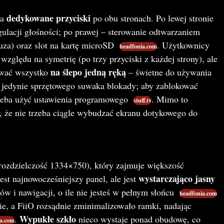
dedykowane przyciski
da
po obu stronach. Po lewej stronie
egulacji głośności; po prawej – sterowanie odtwarzaniem
uza) oraz slot na kartę microSD
. Użytkownicy
headfonia.com
względu na symetrię (po trzy przyciski z każdej strony), ale
na ślepo jedną ręką
iwać wszystko
– świetne do używania
e jedynie sprzętowego suwaka blokady; aby zablokować
rzeba użyć ustawienia programowego
. Mimo to
stuff.tv
, że nie trzeba ciągle wybudzać ekranu dotykowego do
rozdzielczość 1334×750), który zajmuje większość
wystarczająco jasny
jest najnowocześniejszy panel, ale jest
w i nawigacji, o ile nie jesteś w pełnym słońcu
headfonia.com
nie, a FiiO rozsądnie zminimalizowało ramki, nadając
Wypukłe szkło
.
nieco wystaje ponad obudowę, co
a.com