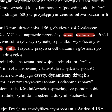
ologia:
Wprowadzony na rynek na początku 2024 roku w
feruje wysokiej klasy komponenty (podwójne układy DAC
przystępnym cenowo odtwarzaczu hi-fi
Snapdragon 680) w
a:
13 mm ultra-cienka, 156 g obudowa z 4,7-calowym
że JM21 jest naprawdę przenośny
. Przód
fiio.com
headfonia.com
tywności, a tył z wytrzymałego plastiku, wykończony w
. Fizyczne przyciski odtwarzania i głośności po
com
stuff.tv
 jedną ręką
.
ełni zbalansowana, podwójna architektura DAC z
4 mm zbalansowane) z łatwością napędza większość
czysty, dynamiczny dźwięk
nzenci chwalą jego
z
mi, czystymi wysokimi tonami i odrobiną zabawy”
enia (niski/średni/wysoki) sprawiają, że poradzi sobie
 trudniejszymi do napędzenia dużymi słuchawkami
cje:
systemie Android 13
Działa na zmodyfikowanym
z