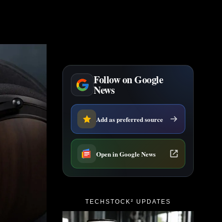
Follow on Google
News
Add as preferred source
Open in Google News
TECHSTOCK² UPDATES