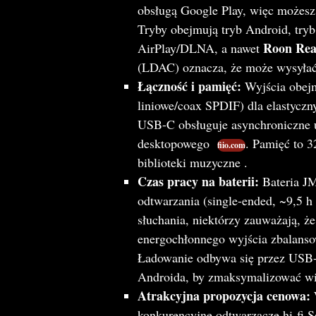
obsługą Google Play, więc możesz 
Tryby obejmują tryb Android, tr
Roon Re
AirPlay/DLNA, a nawet
(LDAC) oznacza, że może wysyłać 
Łączność i pamięć:
Wyjścia obej
liniowe/coax SPDIF) dla elastycz
USB-C obsługuje asynchroniczne 
desktopowego
. Pamięć to 
fiio.com
biblioteki muzyczne .
Czas pracy na baterii:
Bateria J
odtwarzania (single-ended, ~9,5 
słuchania, niektórzy zauważają, że
energochłonnego wyjścia zbalans
Ładowanie odbywa się przez USB-C
Androida, by zmaksymalizować w
Atrakcyjna propozycja cenowa:
konkurencyjne odtwarzacze hi-fi 