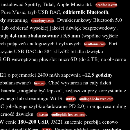
instalować Spotify, Tidal, Apple Music itd.
.
headfonia.com
odbiornik Bluetooth
yb Pure Music, tryb USB DAC,
,
ady
streaming
. Dwukierunkowy Bluetooth 5.0
soundguys.com
lub odbierać wysokiej jakości dźwięk bezprzewodowy .
4,4 mm zbalansowane i 3,5 mm
mują
(wspólne wyjście
nych połączeń analogowych i cyfrowych
. Port
headfonia.com
użycie USB DAC do 384 kHz/32-bit dla dźwięku
32 GB wewnętrznej plus slot microSD (do 2 TB) na obszerne
~12,5 godziny
M21 o pojemności 2400 mAh zapewnia
h zbalansowane)
. Choć wystarcza na cały dzień
fiio.com
 bateria „mogłaby być lepsza”, zwłaszcza przy korzystaniu z
owanego lub streamingu Wi-Fi
.
stuff.tv
audiophile-heaven.com
 (obsługuje szybkie ładowanie PD 2.0) i omija resampling
ierność dźwięku
.
fiio.com
audiophile-heaven.com
180–200 USD
W cenie
, JM21 znacznie przebija cenowo
„wygląda,
Sony i Astell&Kern
. Pomimo niskiej ceny