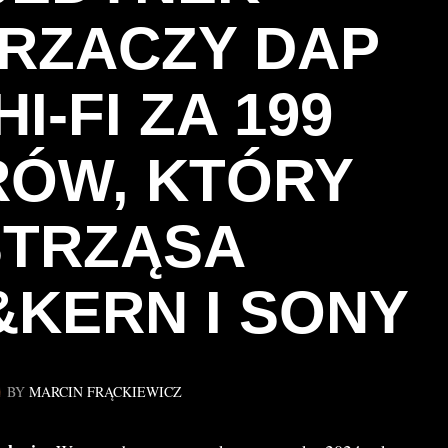
RZACZY DAP
HI‑FI ZA 199
ÓW, KTÓRY
TRZĄSA
&KERN I SONY
BY
MARCIN FRĄCKIEWICZ