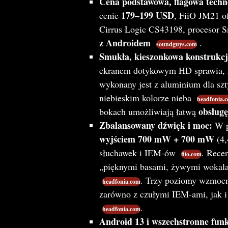
Cena podstawowa, flagowa techn
179–199 USD
cenie
, FiiO JM21 o
Cirrus Logic CS43198, procesor 
z Androidem
.
soundguys.com
Smukła, kieszonkowa konstrukcj
ekranem dotykowym HD sprawia, 
wykonany jest z aluminium dla sz
niebieskim kolorze nieba
headfonia.
obsługę
bokach umożliwiają łatwą
Zbalansowany dźwięk i moc:
W p
wyjściem 700 mW + 700 mW
(4,
słuchawek i IEM-ów
. Rece
fiio.com
„pięknymi basami, żywymi wokala
. Trzy poziomy wzmocni
headfonia.com
zarówno z czułymi IEM-ami, jak i
.
headfonia.com
Android 13 i wszechstronne funk