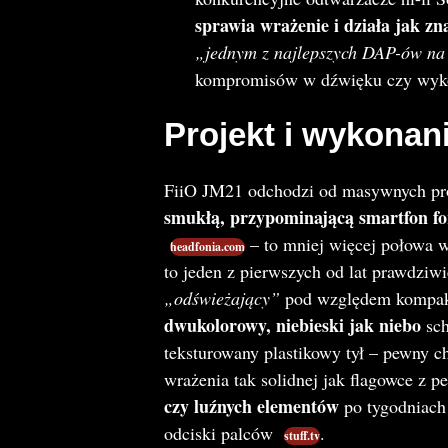
sprawia wrażenie i działa jak zn
„jednym z najlepszych DAP-ów na
kompromisów w dźwięku czy wy
Projekt i wykonan
FiiO JM21 odchodzi od masywnych pro
smukłą, przypominającą smartfon f
– to mniej więcej połowa 
headfonia.com
to jeden z pierwszych od lat prawdziw
„odświeżający”
pod względem kompa
dwukolorowy, niebieski jak niebo
sch
teksturowany plastikowy tył – pewny 
wrażenia tak solidnej jak flagowce z pe
czy luźnych elementów
po tygodniach 
odciski palców
.
stuff.tv