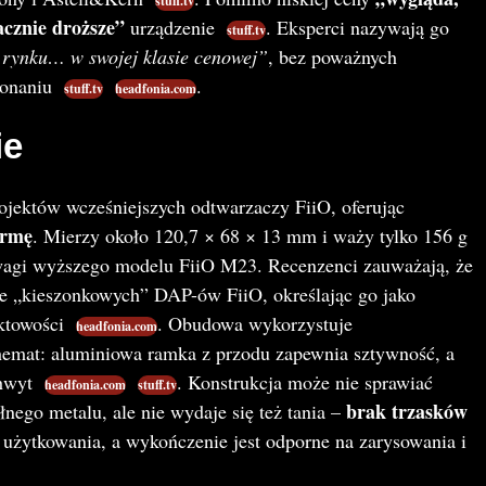
stuff.tv
acznie droższe”
urządzenie
. Eksperci nazywają go
stuff.tv
 rynku… w swojej klasie cenowej”
, bez poważnych
konaniu
.
stuff.tv
headfonia.com
ie
jektów wcześniejszych odtwarzaczy FiiO, oferując
ormę
. Mierzy około 120,7 × 68 × 13 mm i waży tylko 156 g
wagi wyższego modelu FiiO M23. Recenzenci zauważają, że
ie „kieszonkowych” DAP-ów FiiO, określając go jako
ktowości
. Obudowa wykorzystuje
headfonia.com
emat: aluminiowa ramka z przodu zapewnia sztywność, a
chwyt
. Konstrukcja może nie sprawiać
headfonia.com
stuff.tv
brak trzasków
łnego metalu, ale nie wydaje się też tania –
użytkowania, a wykończenie jest odporne na zarysowania i