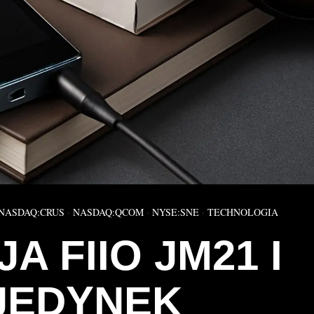
NASDAQ:CRUS
·
NASDAQ:QCOM
·
NYSE:SNE
·
TECHNOLOGIA
A FIIO JM21 I
JEDYNEK