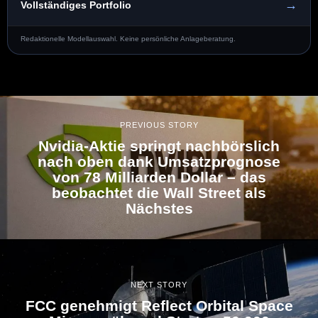
→
Vollständiges Portfolio
Redaktionelle Modellauswahl. Keine persönliche Anlageberatung.
PREVIOUS STORY
Nvidia-Aktie springt nachbörslich
nach oben dank Umsatzprognose
von 78 Milliarden Dollar – das
beobachtet die Wall Street als
Nächstes
NEXT STORY
FCC genehmigt Reflect Orbital Space