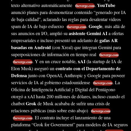
YouTube
texto alternativo automáticamente
.
theverge.com
anunció planes para desmonetizar contenido “generado por IA
de baja calidad”, aclarando las reglas para desalentar videos
Google
spam de IA de bajo esfuerzo
.
, más allá de
theverge.com
asistente Gemini AI
sus anuncios en I/O, amplió su
a ofertas
gafas AR
empresariales e incluso presentó un adelanto de
basadas en Android
(con Xreal) que integran Gemini para
superposiciones de información en tiempo real
theverge.com
xAI
. Y en un cruce notable,
(la startup de IA de
theverge.com
contrato con el Departamento de
Elon Musk) aseguró un
Defensa
junto con OpenAI, Anthropic y Google para proveer
servicios de IA al gobierno estadounidense
. La
theverge.com
Oficina de Inteligencia Artificial y Digital del Pentágono
otorgó a xAI hasta 200 millones de dólares, incluso cuando el
Grok
chatbot
de Musk acababa de sufrir una crisis de
relaciones públicas (más sobre esto abajo)
theverge.com
. El contrato incluye el lanzamiento de una
theverge.com
plataforma “Grok for Government” para modelos de IA seguros