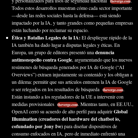
y personalizados para usos de seguridad nacional
.
theverge.com
Todos estos desarrollos muestran cómo cada sector importante
—desde las redes sociales hasta la defensa— está siendo
impactado por la IA, y tanto grandes como pequeñas empresas
están luchando por reclamar su espacio.
Ética y Batallas Legales de la IA:
El despliegue rápido de la
IA también ha dado lugar a disputas legales y éticas. En
denuncia
Europa, un grupo de editores presentó una
antimonopolio contra Google
, argumentando que los nuevos
resúmenes de búsqueda generados por IA de Google (“AI
Overviews”) extraen injustamente su contenido y los obligan a
un dilema: permitir que sus artículos entrenen la IA de Google
o ser relegados en los resultados de búsqueda
.
theverge.com
Están instando a los reguladores de la UE a intervenir con
medidas provisionales
. Mientras tanto, en EE.UU.,
theverge.com
Global
OpenAI cerró su acuerdo de alto perfil para adquirir
Illumination (creadores del hardware del chatbot io,
cofundado por Jony Ive)
para diseñar dispositivos de
consumo enfocados en IA, pero de inmediato enfrentó una