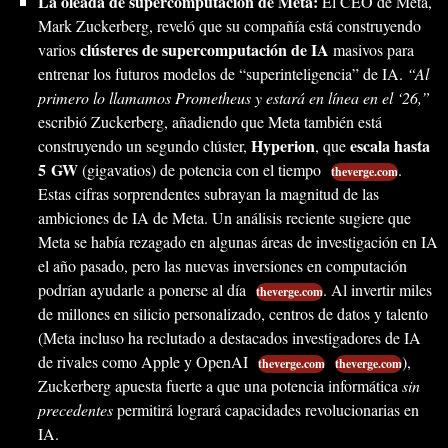
La oleada de supercomputación de Meta:
El CEO de Meta,
Mark Zuckerberg, reveló que su compañía está construyendo
clústeres de supercomputación de IA
varios
masivos para
entrenar los futuros modelos de “superinteligencia” de IA.
“Al
primero lo llamamos Prometheus y estará en línea en el ‘26,”
escribió Zuckerberg, añadiendo que Meta también está
Hyperion
escala hasta
construyendo un segundo clúster,
, que
5 GW
(gigavatios) de potencia con el tiempo
.
theverge.com
Estas cifras sorprendentes subrayan la magnitud de las
ambiciones de IA de Meta. Un análisis reciente sugiere que
Meta se había rezagado en algunas áreas de investigación en IA
el año pasado, pero las nuevas inversiones en computación
podrían ayudarle a ponerse al día
. Al invertir miles
theverge.com
de millones en silicio personalizado, centros de datos y talento
(Meta incluso ha reclutado a destacados investigadores de IA
de rivales como Apple y OpenAI
),
theverge.com
theverge.com
Zuckerberg apuesta fuerte a que una potencia informática
sin
precedentes
permitirá logrará capacidades revolucionarias en
IA.