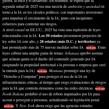
guerra, la ética y el desarrollo .En resumen, se espera que la
segunda mitad de 2025 vea una mezcla de
ambición y ansiedad
en
torno a la IA en los círculos políticos, con importantes inversiones
para impulsar el crecimiento de la IA, junto con incipientes
esfuerzos para controlar sus riesgos.
A nivel
estatal
en EE.UU., 2025 ha visto una explosión de leyes
Los 50 estados
relacionadas con la IA.
presentaron proyectos de
28 estados (más D.C. y territorios)
ley sobre IA este año, y
ya
han promulgado más de 75 nuevas medidas sobre IA
. Estas
ncsl.org
leyes cubren una amplia gama de temas:
Arkansas
aprobó normas
que aclaran quién es el dueño del contenido generado por IA
(asignando la propiedad intelectual a la persona o empresa que creó
la entrada para la IA)
.
Montana
promulgó una ley de
ncsl.org
“Derecho a Computar” para proteger el uso de la IA en
infraestructuras críticas, al tiempo que exige evaluaciones de riesgos
para la IA que controla elementos como las redes eléctricas
.
ncsl.org
North Dakota
prohibió el uso de robots impulsados por IA para
acosar o perseguir a personas, actualizando su legislación penal
. Y
New York
ahora exige que las agencias estatales
ncsl.org