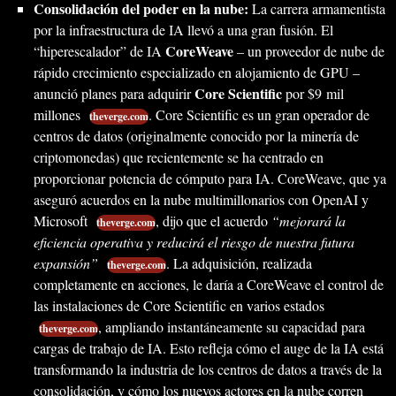
Consolidación del poder en la nube:
La carrera armamentista
por la infraestructura de IA llevó a una gran fusión. El
CoreWeave
“hiperescalador” de IA
– un proveedor de nube de
rápido crecimiento especializado en alojamiento de GPU –
Core Scientific
anunció planes para adquirir
por $9 mil
millones
. Core Scientific es un gran operador de
theverge.com
centros de datos (originalmente conocido por la minería de
criptomonedas) que recientemente se ha centrado en
proporcionar potencia de cómputo para IA. CoreWeave, que ya
aseguró acuerdos en la nube multimillonarios con OpenAI y
Microsoft
, dijo que el acuerdo
“mejorará la
theverge.com
eficiencia operativa y reducirá el riesgo de nuestra futura
expansión”
. La adquisición, realizada
theverge.com
completamente en acciones, le daría a CoreWeave el control de
las instalaciones de Core Scientific en varios estados
, ampliando instantáneamente su capacidad para
theverge.com
cargas de trabajo de IA. Esto refleja cómo el auge de la IA está
transformando la industria de los centros de datos a través de la
consolidación, y cómo los nuevos actores en la nube corren