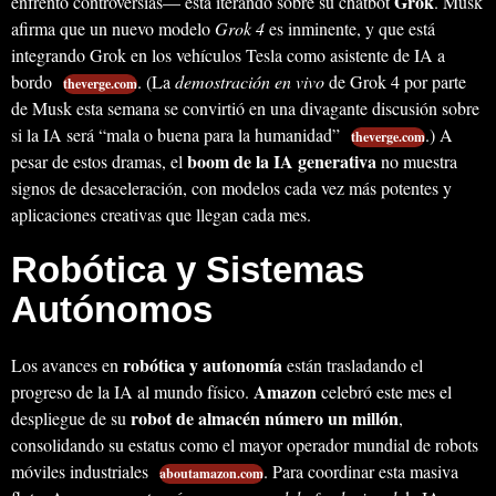
Grok
enfrentó controversias— está iterando sobre su chatbot
. Musk
afirma que un nuevo modelo
Grok 4
es inminente, y que está
integrando Grok en los vehículos Tesla como asistente de IA a
bordo
. (La
demostración en vivo
de Grok 4 por parte
theverge.com
de Musk esta semana se convirtió en una divagante discusión sobre
si la IA será “mala o buena para la humanidad”
.) A
theverge.com
boom de la IA generativa
pesar de estos dramas, el
no muestra
signos de desaceleración, con modelos cada vez más potentes y
aplicaciones creativas que llegan cada mes.
Robótica y Sistemas
Autónomos
robótica y autonomía
Los avances en
están trasladando el
Amazon
progreso de la IA al mundo físico.
celebró este mes el
robot de almacén número un millón
despliegue de su
,
consolidando su estatus como el mayor operador mundial de robots
móviles industriales
. Para coordinar esta masiva
aboutamazon.com