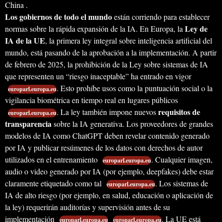
China .
Los gobiernos de todo el mundo
están corriendo para establecer
Ley de
normas sobre la rápida expansión de la IA. En Europa, la
IA de la UE
, la primera ley integral sobre inteligencia artificial del
mundo, está pasando de la aprobación a la implementación. A partir
de febrero de 2025, la prohibición de la Ley sobre sistemas de IA
que representen un “riesgo inaceptable” ha entrado en vigor
. Esto prohíbe usos como la puntuación social o la
europarl.europa.eu
vigilancia biométrica en tiempo real en lugares públicos
requisitos de
. La ley también impone nuevos
europarl.europa.eu
transparencia
sobre la IA generativa. Los proveedores de grandes
modelos de IA como ChatGPT deben revelar contenido generado
por IA y publicar resúmenes de los datos con derechos de autor
utilizados en el entrenamiento
. Cualquier imagen,
europarl.europa.eu
audio o video generado por IA (por ejemplo, deepfakes) debe estar
claramente etiquetado como tal
. Los sistemas de
europarl.europa.eu
IA de alto riesgo (por ejemplo, en salud, educación o aplicación de
la ley) requerirán auditorías y supervisión antes de su
implementación
. La UE está
europarl.europa.eu
europarl.europa.eu