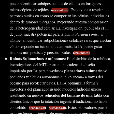
puede identificar subtipos ocultos de células en imágenes
microscópicas de tejidos
. Esto ayuda a revelar
news.mit.edu
patrones sutiles en cómo se comportan las células individuales
dentro de tumores u órganos, mejorando nuestra comprensión
de la heterogeneidad celular. La investigación, publicada el 11
de julio, muestra potencial para la
inmunoterapia contra el
cáncer
: al identificar subpoblaciones celulares raras que afectan
cómo responde un tumor al tratamiento, la IA puede guiar
terapias más precisas y personalizadas
.
news.mit.edu
Robots Submarinos Autónomos:
En el ámbito de la robótica,
investigadores del MIT crearon una cadena de diseño
planeadores submarinos
impulsada por IA para novedosos
:
pequeños vehículos autónomos que «planean» a través del
océano para recolectar datos. La IA optimiza la forma y
trayectoria del planeador usando modelos hidrodinámicos,
vehículos del tamaño de una tabla
resultando en nuevos
con
diseños únicos que la intuición ingenieril tradicional no había
concebido
. Estos planeadores pueden
news.mit.edu
news.mit.edu
recorrer largas distancias de manera eficiente aprovechando los