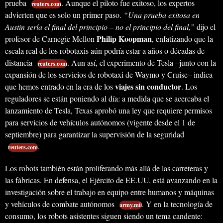
prueba
. Aunque el piloto fue exitoso, los expertos
reuters.com
advierten que es solo un primer paso.
“Una prueba exitosa en
Austin sería el final del principio – no el principio del final,”
dijo el
Philip Koopman
profesor de Carnegie Mellon
, enfatizando que la
escala real de los robotaxis aún podría estar a años o décadas de
distancia
. Aun así, el experimento de Tesla –junto con la
reuters.com
expansión de los servicios de robotaxi de Waymo y Cruise– indica
viajes sin conductor
que hemos entrado en la era de los
. Los
reguladores se están poniendo al día: a medida que se acercaba el
lanzamiento de Tesla, Texas aprobó una ley que requiere permisos
para servicios de vehículos autónomos (vigente desde el 1 de
septiembre) para garantizar la supervisión de la seguridad
.
reuters.com
Los robots también están proliferando más allá de las carreteras y
las fábricas. En defensa, el Ejército de EE.UU. está avanzando en la
investigación sobre el trabajo en equipo entre humanos y máquinas
y vehículos de combate autónomos
. Y en la tecnología de
army.mil
consumo, los robots asistentes siguen siendo un tema candente: