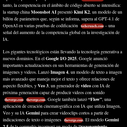
tanto, la competencia en el ámbito de código abierto se intensifica:
Moonshot AI
Kimi K2
la startup china
presentó
, un modelo de un
billón de parámetros que, según se informa, supera al GPT-4.1 de
OpenAI en varias pruebas de codificación
– una
techcrunch.com
señal del aumento de la competencia global en la investigación de
IA.
Los gigantes tecnológicos están llevando la tecnología generativa a
Google I/O 2025
nuevos dominios. En el
, Google anunció
importantes actualizaciones en sus herramientas de generación de
Imagen 4
imágenes y videos. Lanzó
, un modelo de texto a imagen
más avanzado que maneja mejor el texto y ofrece relaciones de
Veo 3
video
aspecto flexibles, y
, un generador de
con IA de
próxima generación capaz de producir videos con sonido
“Flow”
. Google también lanzó
, una
theverge.com
theverge.com
aplicación de creación cinematográfica con IA que utiliza Imagen,
Gemini
Veo y su IA
para crear videoclips cortos a partir de
Gemini
indicaciones de texto o imágenes
. El modelo
theverge.com
2.5
“razonamiento
de la compañía incorporó un modo de