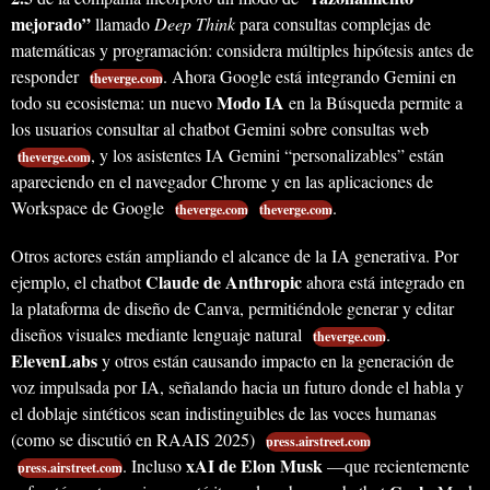
mejorado”
llamado
Deep Think
para consultas complejas de
matemáticas y programación: considera múltiples hipótesis antes de
responder
. Ahora Google está integrando Gemini en
theverge.com
Modo IA
todo su ecosistema: un nuevo
en la Búsqueda permite a
los usuarios consultar al chatbot Gemini sobre consultas web
, y los asistentes IA Gemini “personalizables” están
theverge.com
apareciendo en el navegador Chrome y en las aplicaciones de
Workspace de Google
.
theverge.com
theverge.com
Otros actores están ampliando el alcance de la IA generativa. Por
Claude de Anthropic
ejemplo, el chatbot
ahora está integrado en
la plataforma de diseño de Canva, permitiéndole generar y editar
diseños visuales mediante lenguaje natural
.
theverge.com
ElevenLabs
y otros están causando impacto en la generación de
voz impulsada por IA, señalando hacia un futuro donde el habla y
el doblaje sintéticos sean indistinguibles de las voces humanas
(como se discutió en RAAIS 2025)
press.airstreet.com
xAI de Elon Musk
. Incluso
—que recientemente
press.airstreet.com