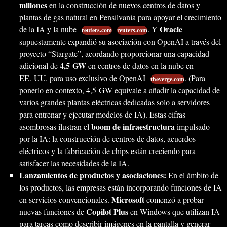
millones
en la construcción de nuevos centros de datos y
plantas de gas natural en Pensilvania para apoyar el crecimiento
Oracle
de la IA y la nube
. Y
reuters.com
reuters.com
supuestamente expandió su asociación con OpenAI a través del
proyecto “Stargate”, acordando proporcionar una capacidad
4,5 GW
adicional de
en centros de datos en la nube en
EE. UU. para uso exclusivo de OpenAI
. (Para
theverge.com
ponerlo en contexto, 4,5 GW equivale a añadir la capacidad de
varios grandes plantas eléctricas dedicadas solo a servidores
para entrenar y ejecutar modelos de IA). Estas cifras
boom de infraestructura
asombrosas ilustran el
impulsado
por la IA: la construcción de centros de datos, acuerdos
eléctricos y la fabricación de chips están creciendo para
satisfacer las necesidades de la IA.
Lanzamientos de productos y asociaciones:
En el ámbito de
los productos, las empresas están incorporando funciones de IA
Microsoft
en servicios convencionales.
comenzó a probar
Copilot Plus
nuevas funciones de
en Windows que utilizan IA
para tareas como describir imágenes en la pantalla y generar