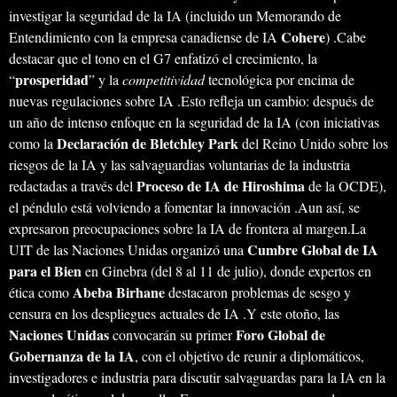
investigar la seguridad de la IA (incluido un Memorando de
Cohere
Entendimiento con la empresa canadiense de IA
) .Cabe
destacar que el tono en el G7 enfatizó el crecimiento, la
prosperidad
“
” y la
competitividad
tecnológica por encima de
nuevas regulaciones sobre IA .Esto refleja un cambio: después de
un año de intenso enfoque en la seguridad de la IA (con iniciativas
Declaración de Bletchley Park
como la
del Reino Unido sobre los
riesgos de la IA y las salvaguardias voluntarias de la industria
Proceso de IA de Hiroshima
redactadas a través del
de la OCDE),
el péndulo está volviendo a fomentar la innovación .Aun así, se
expresaron preocupaciones sobre la IA de frontera al margen.La
Cumbre Global de IA
UIT de las Naciones Unidas organizó una
para el Bien
en Ginebra (del 8 al 11 de julio), donde expertos en
Abeba Birhane
ética como
destacaron problemas de sesgo y
censura en los despliegues actuales de IA .Y este otoño, las
Naciones Unidas
Foro Global de
convocarán su primer
Gobernanza de la IA
, con el objetivo de reunir a diplomáticos,
investigadores e industria para discutir salvaguardas para la IA en la