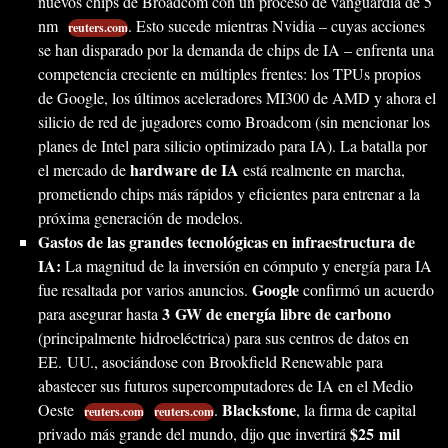
nuevos chips de Broadcom con un proceso de vanguardia de 5
nm
. Esto sucede mientras Nvidia – cuyas acciones
reuters.com
se han disparado por la demanda de chips de IA – enfrenta una
competencia creciente en múltiples frentes: los TPUs propios
de Google, los últimos aceleradores MI300 de AMD y ahora el
silicio de red de jugadores como Broadcom (sin mencionar los
planes de Intel para silicio optimizado para IA). La batalla por
hardware de IA
el mercado de
está realmente en marcha,
prometiendo chips más rápidos y eficientes para entrenar a la
próxima generación de modelos.
Gastos de las grandes tecnológicas en infraestructura de
IA:
La magnitud de la inversión en cómputo y energía para IA
Google
fue resaltada por varios anuncios.
confirmó un acuerdo
3 GW de energía libre de carbono
para asegurar hasta
(principalmente hidroeléctrica) para sus centros de datos en
EE. UU., asociándose con Brookfield Renewable para
abastecer sus futuros supercomputadores de IA en el Medio
Blackstone
Oeste
.
, la firma de capital
reuters.com
reuters.com
$25 mil
privado más grande del mundo, dijo que invertirá