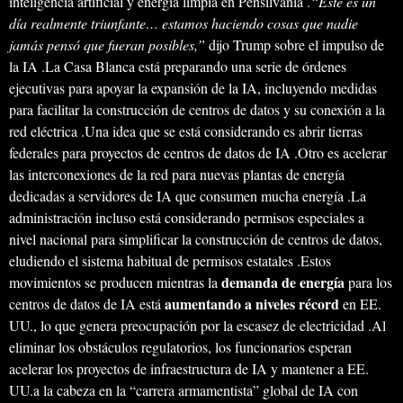
inteligencia artificial y energía limpia en Pensilvania .
“Este es un
día realmente triunfante… estamos haciendo cosas que nadie
jamás pensó que fueran posibles,”
dijo Trump sobre el impulso de
la IA .La Casa Blanca está preparando una serie de órdenes
ejecutivas para apoyar la expansión de la IA, incluyendo medidas
para facilitar la construcción de centros de datos y su conexión a la
red eléctrica .Una idea que se está considerando es abrir tierras
federales para proyectos de centros de datos de IA .Otro es acelerar
las interconexiones de la red para nuevas plantas de energía
dedicadas a servidores de IA que consumen mucha energía .La
administración incluso está considerando permisos especiales a
nivel nacional para simplificar la construcción de centros de datos,
eludiendo el sistema habitual de permisos estatales .Estos
demanda de energía
movimientos se producen mientras la
para los
aumentando a niveles récord
centros de datos de IA está
en EE.
UU., lo que genera preocupación por la escasez de electricidad .Al
eliminar los obstáculos regulatorios, los funcionarios esperan
acelerar los proyectos de infraestructura de IA y mantener a EE.
UU.a la cabeza en la “carrera armamentista” global de IA con