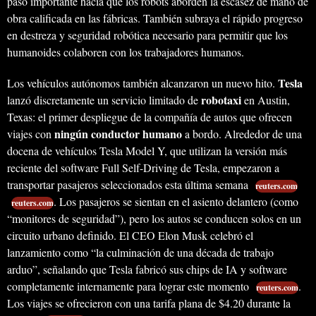
paso importante hacia que los robots aborden la escasez de mano de
obra calificada en las fábricas. También subraya el rápido progreso
en destreza y seguridad robótica necesario para permitir que los
humanoides colaboren con los trabajadores humanos.
Tesla
Los vehículos autónomos también alcanzaron un nuevo hito.
robotaxi
lanzó discretamente un servicio limitado de
en Austin,
Texas: el primer despliegue de la compañía de autos que ofrecen
ningún conductor humano
viajes con
a bordo. Alrededor de una
docena de vehículos Tesla Model Y, que utilizan la versión más
reciente del software Full Self-Driving de Tesla, empezaron a
transportar pasajeros seleccionados esta última semana
reuters.com
. Los pasajeros se sientan en el asiento delantero (como
reuters.com
“monitores de seguridad”), pero los autos se conducen solos en un
circuito urbano definido. El CEO Elon Musk celebró el
lanzamiento como “la culminación de una década de trabajo
arduo”, señalando que Tesla fabricó sus chips de IA y software
completamente internamente para lograr este momento
.
reuters.com
Los viajes se ofrecieron con una tarifa plana de $4.20 durante la