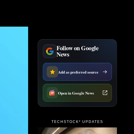
Follow on Google
News
Add as preferred source
Open in Google News
TECHSTOCK² UPDATES