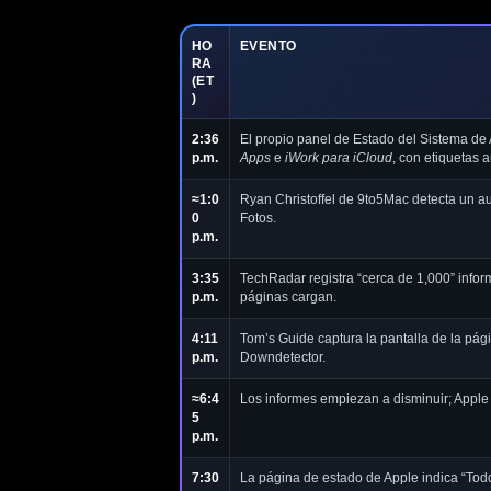
HO
EVENTO
RA
(ET
)
2:36
El propio panel de Estado del Sistema de 
p.m.
Apps
e
iWork para iCloud
, con etiquetas 
≈1:0
Ryan Christoffel de 9to5Mac detecta un a
0
Fotos.
p.m.
3:35
TechRadar registra “cerca de 1,000” infor
p.m.
páginas cargan.
4:11
Tom’s Guide captura la pantalla de la pág
p.m.
Downdetector.
≈6:4
Los informes empiezan a disminuir; Apple 
5
p.m.
7:30
La página de estado de Apple indica “Todo