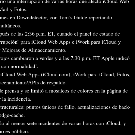
rió una interrupción de varias horas que afectó iCloud Web
ail y Fotos.
ormes en Downdetector, con Tom’s Guide reportando
ultáneos.
ués de las 2:36 p.m. ET, cuando el panel de estado de
errupción’ para iCloud Web Apps e iWork para iCloud y
 y Mejoras de Almacenamiento.
rojos cambiaron a verdes y a las 7:30 p.m. ET Apple indicó
n con normalidad’.
n iCloud Web Apps (iCloud.com), iWork para iCloud, Fotos,
acenamiento/APIs de respaldo.
 prensa y se limitó a mosaicos de colores en la página de
la incidencia.
ructurales: puntos únicos de fallo, actualizaciones de back-
 edge-cache.
o al menos siete incidentes de varias horas con iCloud, y
no es público.