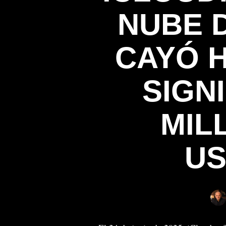
NUBE 
CAYÓ 
SIGN
MIL
US