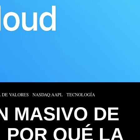
 DE VALORES
·
NASDAQ:AAPL
·
TECNOLOGÍA
 MASIVO DE
: POR QUÉ LA