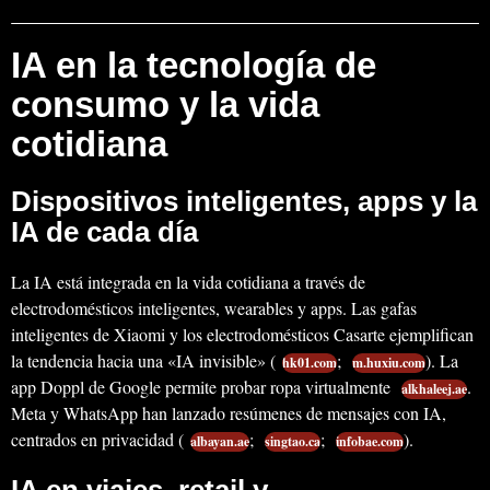
IA en la tecnología de
consumo y la vida
cotidiana
Dispositivos inteligentes, apps y la
IA de cada día
La IA está integrada en la vida cotidiana a través de
electrodomésticos inteligentes, wearables y apps. Las gafas
inteligentes de Xiaomi y los electrodomésticos Casarte ejemplifican
la tendencia hacia una «IA invisible» (
;
). La
hk01.com
m.huxiu.com
app Doppl de Google permite probar ropa virtualmente
.
alkhaleej.ae
Meta y WhatsApp han lanzado resúmenes de mensajes con IA,
centrados en privacidad (
;
;
).
albayan.ae
singtao.ca
infobae.com
IA en viajes, retail y