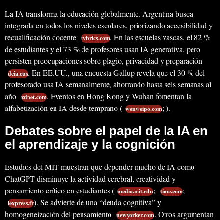
La IA transforma la educación globalmente. Argentina busca
integrarla en todos los niveles escolares, priorizando accesibilidad y
recualificación docente
. En las escuelas vascas, el 82 %
tvbrics.com
de estudiantes y el 73 % de profesores usan IA generativa, pero
persisten preocupaciones sobre plagio, privacidad y preparación
. En EE.UU., una encuesta Gallup revela que el 30 % del
deia.eus
profesorado usa IA semanalmente, ahorrando hasta seis semanas al
año
. Eventos en Hong Kong y Wuhan fomentan la
zdnet.com
alfabetización en IA desde temprano (
; ).
wenweipo.com
Debates sobre el papel de la IA en
el aprendizaje y la cognición
Estudios del MIT muestran que depender mucho de IA como
ChatGPT disminuye la actividad cerebral, creatividad y
pensamiento crítico en estudiantes (
;
;
media.mit.edu
time.com
). Se advierte de una “deuda cognitiva” y
lexpress.fr
homogeneización del pensamiento
. Otros argumentan
newyorker.com