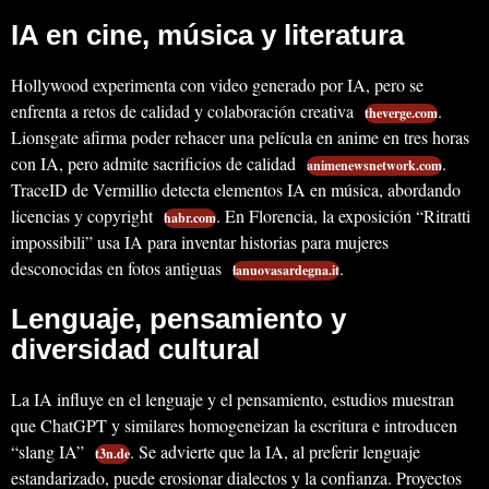
IA en cine, música y literatura
Hollywood experimenta con video generado por IA, pero se
enfrenta a retos de calidad y colaboración creativa
.
theverge.com
Lionsgate afirma poder rehacer una película en anime en tres horas
con IA, pero admite sacrificios de calidad
.
animenewsnetwork.com
TraceID de Vermillio detecta elementos IA en música, abordando
licencias y copyright
. En Florencia, la exposición “Ritratti
habr.com
impossibili” usa IA para inventar historias para mujeres
desconocidas en fotos antiguas
.
lanuovasardegna.it
Lenguaje, pensamiento y
diversidad cultural
La IA influye en el lenguaje y el pensamiento, estudios muestran
que ChatGPT y similares homogeneizan la escritura e introducen
“slang IA”
. Se advierte que la IA, al preferir lenguaje
t3n.de
estandarizado, puede erosionar dialectos y la confianza. Proyectos