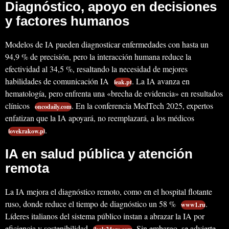
Diagnóstico, apoyo en decisiones
y factores humanos
Modelos de IA pueden diagnosticar enfermedades con hasta un
94,9 % de precisión, pero la interacción humana reduce la
efectividad al 34,5 %, resaltando la necesidad de mejores
habilidades de comunicación IA
. La IA avanza en
leak.pt
hematología, pero enfrenta una «brecha de evidencia» en resultados
clínicos
. En la conferencia MedTech 2025, expertos
oncodaily.com
enfatizan que la IA apoyará, no reemplazará, a los médicos
.
lovekrakow.pl
IA en salud pública y atención
remota
La IA mejora el diagnóstico remoto, como en el hospital flotante
ruso, donde reduce el tiempo de diagnóstico un 58 %
.
www1.ru
Líderes italianos del sistema público instan a abrazar la IA por
eficiencia y sostenibilidad
. Sin embargo, se advierte