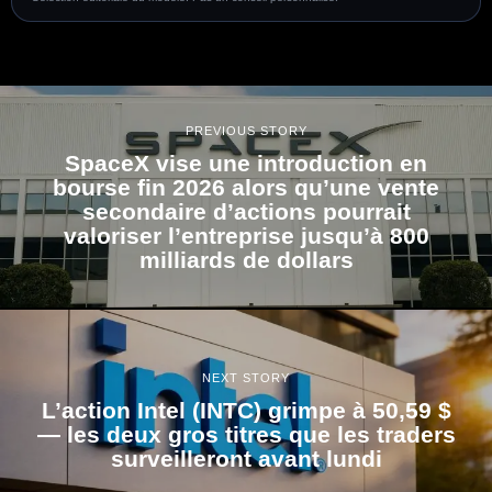
PREVIOUS STORY
SpaceX vise une introduction en
bourse fin 2026 alors qu’une vente
secondaire d’actions pourrait
valoriser l’entreprise jusqu’à 800
milliards de dollars
NEXT STORY
L’action Intel (INTC) grimpe à 50,59 $
— les deux gros titres que les traders
surveilleront avant lundi