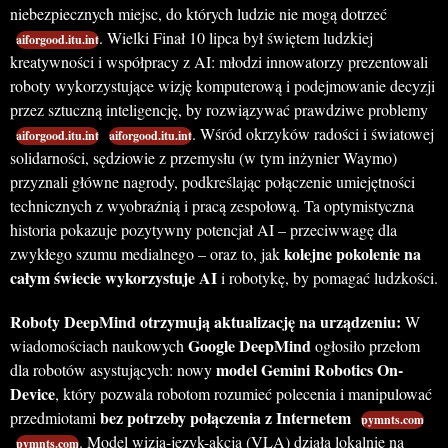
niebezpiecznych miejsc, do których ludzie nie mogą dotrzeć
. Wielki Finał 10 lipca był świętem ludzkiej
aiforgood.itu.int
kreatywności i współpracy z AI: młodzi innowatorzy prezentowali
roboty wykorzystujące wizję komputerową i podejmowanie decyzji
przez sztuczną inteligencję, by rozwiązywać prawdziwe problemy
. Wśród okrzyków radości i światowej
aiforgood.itu.int
aiforgood.itu.int
solidarności, sędziowie z przemysłu (w tym inżynier Waymo)
przyznali główne nagrody, podkreślając połączenie umiejętności
technicznych z wyobraźnią i pracą zespołową. Ta optymistyczna
historia pokazuje pozytywny potencjał AI – przeciwwagę dla
kolejne pokolenie na
zwykłego szumu medialnego – oraz to, jak
całym świecie wykorzystuje AI
i robotykę, by pomagać ludzkości.
Roboty DeepMind otrzymują aktualizację na urządzeniu:
W
Google DeepMind
wiadomościach naukowych
ogłosiło przełom
model Gemini Robotics On-
dla robotów asystujących: nowy
Device
, który pozwala robotom rozumieć polecenia i manipulować
bez potrzeby połączenia z Internetem
przedmiotami
pymnts.com
. Model wizja-język-akcja (VLA) działa lokalnie na
pymnts.com