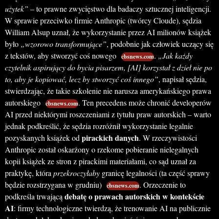
użytek”
– to prawne zwycięstwo dla badaczy sztucznej inteligencji.
W sprawie przeciwko firmie Anthropic (twórcy Cloude), sędzia
William Alsup uznał, że wykorzystanie przez AI milionów książek
było
„wzorowo transformujące”
, podobnie jak człowiek uczący się
z tekstów, aby stworzyć coś nowego
.
„Jak każdy
cbsnews.com
czytelnik aspirujący do bycia pisarzem, [AI] korzystał z dzieł nie po
to, aby je kopiować, lecz by stworzyć coś innego”
, napisał sędzia,
stwierdzając, że takie szkolenie nie narusza amerykańskiego prawa
autorskiego
. Ten precedens może chronić developerów
cbsnews.com
AI przed niektórymi roszczeniami z tytułu praw autorskich – warto
jednak podkreślić, że sędzia rozróżnił wykorzystanie legalnie
pirackich danych
pozyskanych książek od
. W rzeczywistości
Anthropic został oskarżony o rzekome pobieranie nielegalnych
kopii książek ze stron z pirackimi materiałami, co sąd uznał za
praktykę, która
przekroczyłaby
granicę legalności (ta część sprawy
będzie rozstrzygana w grudniu)
. Orzeczenie to
cbsnews.com
debatę o prawach autorskich w kontekście
podkreśla trwającą
AI
: firmy technologiczne twierdzą, że trenowanie AI na publicznie