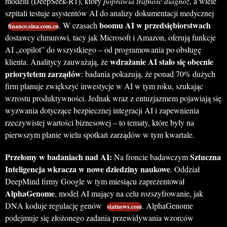
modelu (DeepSeek-R1), który
poprawia trafność diagnoz
, a wiele
szpitali testuje asystentów AI do analizy dokumentacji medycznej
boomu AI w przedsiębiorstwach
. W czasach
finance.sina.com.cn
dostawcy chmurowi, tacy jak Microsoft i Amazon, oferują funkcje
AI „copilot” do wszystkiego – od programowania po obsługę
wdrażanie AI stało się obecnie
klienta. Analitycy zauważają, że
priorytetem zarządów
: badania pokazują, że ponad 70% dużych
firm planuje zwiększyć inwestycje w AI w tym roku, szukając
wzrostu produktywności. Jednak wraz z entuzjazmem pojawiają się
wyzwania dotyczące bezpiecznej integracji AI i zapewnienia
rzeczywistej wartości biznesowej – to tematy, które były na
pierwszym planie wielu spotkań zarządów w tym kwartale.
Przełomy w badaniach nad AI:
Sztuczna
Na froncie badawczym
Inteligencja wkracza w nowe dziedziny naukowe
. Oddział
DeepMind firmy Google w tym miesiącu zaprezentował
AlphaGenome
, model AI mający na celu rozszyfrowanie, jak
DNA koduje regulację genów
. AlphaGenome
statnews.com
podejmuje się złożonego zadania przewidywania wzorców