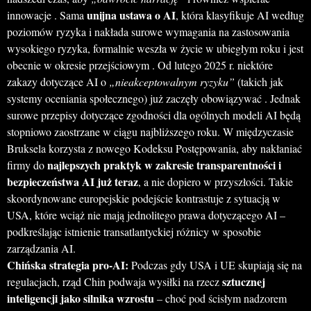
unijna ustawa o AI
innowacje . Sama
, która klasyfikuje AI według
poziomów ryzyka i nakłada surowe wymagania na zastosowania
wysokiego ryzyka, formalnie weszła w życie w ubiegłym roku i jest
obecnie w okresie przejściowym . Od lutego 2025 r. niektóre
zakazy dotyczące AI o
„nieakceptowalnym ryzyku”
(takich jak
systemy oceniania społecznego) już zaczęły obowiązywać . Jednak
surowe przepisy dotyczące zgodności dla ogólnych modeli AI będą
stopniowo zaostrzane w ciągu najbliższego roku. W międzyczasie
Bruksela korzysta z nowego Kodeksu Postępowania, aby nakłaniać
najlepszych praktyk w zakresie transparentności i
firmy do
bezpieczeństwa AI już teraz
, a nie dopiero w przyszłości. Takie
skoordynowane europejskie podejście kontrastuje z sytuacją w
USA, które wciąż nie mają jednolitego prawa dotyczącego AI –
podkreślając istnienie transatlantyckiej różnicy w sposobie
zarządzania AI.
Chińska strategia pro-AI:
Podczas gdy USA i UE skupiają się na
sztucznej
regulacjach, rząd Chin podwaja wysiłki na rzecz
inteligencji jako silnika wzrostu
– choć pod ścisłym nadzorem