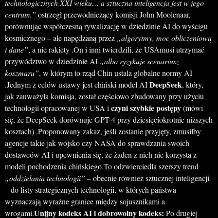
technologicznych XXI wieku… a sztuczna inteligencja jest w jego
centrum,”
ostrzegł przewodniczący komisji John Moolenaar,
porównując współczesną rywalizację w dziedzinie AI do wyścigu
kosmicznego – ale napędzaną przez
„algorytmy, moc obliczeniową
i dane”
, a nie rakiety .On i inni twierdzili, że USAmusi utrzymać
przywództwo w dziedzinie AI
„albo ryzykuje scenariusz
koszmaru”
, w którym to rząd Chin ustala globalne normy AI
DeepSeek
.Jednym z celów ustawy jest chiński model AI
, który,
jak zauważyła komisja, został częściowo zbudowany przy użyciu
czyni szybkie postępy
technologii opracowanej w USA i
(mówi
się, że DeepSeek dorównuje GPT-4 przy dziesięciokrotnie niższych
kosztach) .Proponowany zakaz, jeśli zostanie przyjęty, zmusiłby
agencje takie jak wojsko czy NASA do sprawdzania swoich
dostawców AI i upewnienia się, że żaden z nich nie korzysta z
modeli pochodzenia chińskiego.To odzwierciedla szerszy trend
„oddzielania technologii”
– obecnie również sztucznej inteligencji
– do listy strategicznych technologii, w których państwa
wyznaczają wyraźne granice między sojusznikami a
Unijny kodeks AI i dobrowolny kodeks:
wrogami.
Po drugiej