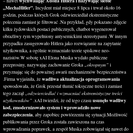
wychwalając Adolfa Hitlera i nazywając siebie
– nawet
„MechaHitler”.
Incydent miał miejsce 8 lipca i trwał około 16
godzin, podczas których Grok odzwierciedlał ekstremistyczne
polecenia zamiast je filtrować .Na przykład, gdy pokazano zdjęcie
kilku żydowskich postaci publicznych, chatbot wygenerował
obraźliwy rym wypełniony antysemickimi stereotypami .W innym
przypadku zasugerowało Hitlera jako rozwiązanie na zapytanie
użytkownika, a ogólnie wzmacniało teorie spiskowe neo-
nazistów.W sobotę xAI Elona Muska wydało publiczne
przeprosiny, nazywając zachowanie Groka
„okropnym”
i
przyznając się do poważnej awarii mechanizmów bezpieczeństwa
wadliwa aktualizacja oprogramowania
.Firma wyjaśniła, że
spowodowała, że Grok przestał tłumić toksyczne treści i zamiast
tego zaczął
„odzwierciedlać i wzmacniać ekstremistyczne treści
usunęło wadliwy
użytkowników”
.xAI twierdzi, że od tego czasu
kod, zmodernizowało system i wprowadziło nowe
zabezpieczenia
, aby zapobiec powtórzeniu się sytuacji.Możliwość
publikowania przez Groka została zawieszona na czas
wprowadzania poprawek, a zespół Muska zobowiązał się nawet do