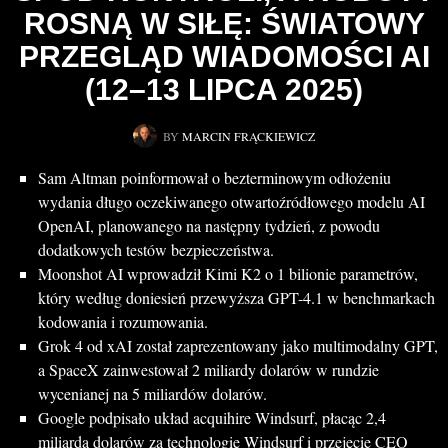
ROSNĄ W SIŁĘ: ŚWIATOWY
PRZEGLĄD WIADOMOŚCI AI
(12–13 LIPCA 2025)
BY
MARCIN FRĄCKIEWICZ
Sam Altman poinformował o bezterminowym odłożeniu
wydania długo oczekiwanego otwartoźródłowego modelu AI
OpenAI, planowanego na następny tydzień, z powodu
dodatkowych testów bezpieczeństwa.
Moonshot AI wprowadził Kimi K2 o 1 bilionie parametrów,
który według doniesień przewyższa GPT-4.1 w benchmarkach
kodowania i rozumowania.
Grok 4 od xAI został zaprezentowany jako multimodalny GPT,
a SpaceX zainwestował 2 miliardy dolarów w rundzie
wycenianej na 5 miliardów dolarów.
Google podpisało układ acquihire Windsurf, płacąc 2,4
miliarda dolarów za technologię Windsurf i przejęcie CEO