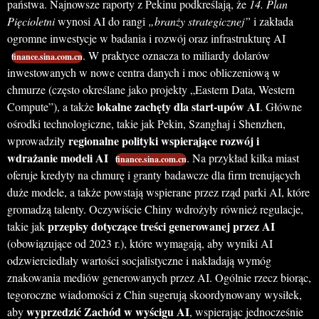
państwa. Najnowsze raporty z Pekinu podkreślają, że
14. Plan
Pięcioletni
wynosi AI do rangi
„branży strategicznej”
i zakłada
ogromne inwestycje w badania i rozwój oraz infrastrukturę AI
. W praktyce oznacza to miliardy dolarów
finance.sina.com.cn
inwestowanych w nowe centra danych i moc obliczeniową w
chmurze (często określane jako projekty „Eastern Data, Western
lokalne zachęty dla start-upów AI
Compute”), a także
. Główne
ośrodki technologiczne, takie jak Pekin, Szanghaj i Shenzhen,
regionalne polityki wspierające rozwój i
wprowadziły
wdrażanie modeli AI
. Na przykład kilka miast
finance.sina.com.cn
oferuje kredyty na chmurę i granty badawcze dla firm trenujących
duże modele, a także powstają wspierane przez rząd parki AI, które
gromadzą talenty. Oczywiście Chiny wdrożyły również regulacje,
przepisy dotyczące treści generowanej przez AI
takie jak
(obowiązujące od 2023 r.), które wymagają, aby wyniki AI
odzwierciedlały wartości socjalistyczne i nakładają wymóg
znakowania mediów generowanych przez AI. Ogólnie rzecz biorąc,
tegoroczne wiadomości z Chin sugerują skoordynowany wysiłek,
wyprzedzić Zachód w wyścigu AI
aby
, wspierając jednocześnie