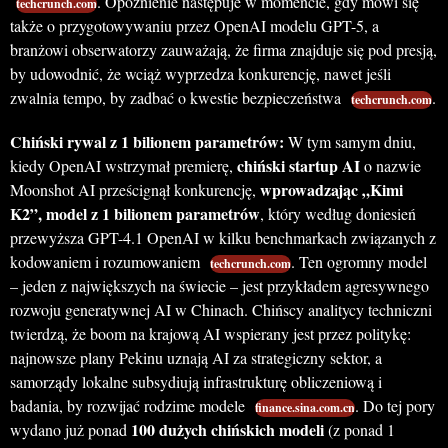
. Opóźnienie następuje w momencie, gdy mówi się
techcrunch.com
także o przygotowywaniu przez OpenAI modelu GPT-5, a
branżowi obserwatorzy zauważają, że firma znajduje się pod presją,
by udowodnić, że wciąż wyprzedza konkurencję, nawet jeśli
zwalnia tempo, by zadbać o kwestie bezpieczeństwa
.
techcrunch.com
Chiński rywal z 1 bilionem parametrów:
W tym samym dniu,
chiński startup AI
kiedy OpenAI wstrzymał premierę,
o nazwie
wprowadzając „Kimi
Moonshot AI prześcignął konkurencję,
K2”, model z 1 bilionem parametrów
, który według doniesień
przewyższa GPT-4.1 OpenAI w kilku benchmarkach związanych z
kodowaniem i rozumowaniem
. Ten ogromny model
techcrunch.com
– jeden z największych na świecie – jest przykładem agresywnego
rozwoju generatywnej AI w Chinach. Chińscy analitycy techniczni
twierdzą, że boom na krajową AI wspierany jest przez politykę:
najnowsze plany Pekinu uznają AI za strategiczny sektor, a
samorządy lokalne subsydiują infrastrukturę obliczeniową i
badania, by rozwijać rodzime modele
. Do tej pory
finance.sina.com.cn
100 dużych chińskich modeli
wydano już ponad
(z ponad 1