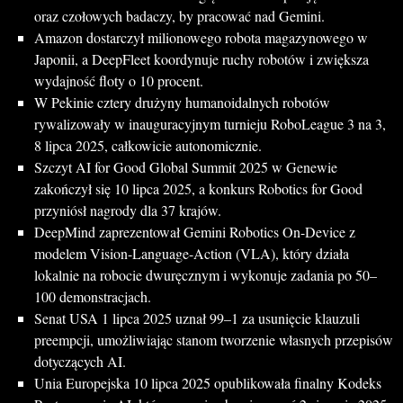
oraz czołowych badaczy, by pracować nad Gemini.
Amazon dostarczył milionowego robota magazynowego w
Japonii, a DeepFleet koordynuje ruchy robotów i zwiększa
wydajność floty o 10 procent.
W Pekinie cztery drużyny humanoidalnych robotów
rywalizowały w inauguracyjnym turnieju RoboLeague 3 na 3,
8 lipca 2025, całkowicie autonomicznie.
Szczyt AI for Good Global Summit 2025 w Genewie
zakończył się 10 lipca 2025, a konkurs Robotics for Good
przyniósł nagrody dla 37 krajów.
DeepMind zaprezentował Gemini Robotics On-Device z
modelem Vision-Language-Action (VLA), który działa
lokalnie na robocie dwuręcznym i wykonuje zadania po 50–
100 demonstracjach.
Senat USA 1 lipca 2025 uznał 99–1 za usunięcie klauzuli
preempcji, umożliwiając stanom tworzenie własnych przepisów
dotyczących AI.
Unia Europejska 10 lipca 2025 opublikowała finalny Kodeks