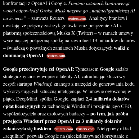
konfrontacji z OpenAI i Google.
Pomimo ostatnich kontrowersji
wokół odpowiedzi Groka, Musk nazywa go „najinteligentniejszą AI
na świecie”
– zauważa Reuters
. Analitycy branżowi
reuters.com
uważają, że potężny zastrzyk gotówki oraz połączenie xAI z
platformą społecznościową Muska X (Twitter) – w ramach umowy
wyceniającej połączoną spółkę na zawrotne 113 miliardów dolarów
walki z
– świadczą o poważnych zamiarach Muska dotyczących
dominacją OpenAI
.
reuters.com
Google przechwytuje cel OpenAI:
Google
Tymczasem
zadało
strategiczny cios w wojnie o talenty AI, zatrudniając kluczowy
zespół startupu
Windsurf
, znanego z narzędzi do generowania kodu
wykorzystujących sztuczną inteligencję. W umowie ogłoszonej w
2,4 miliarda dolarów
piątek DeepMind, spółka Google, zapłaci
opłat licencyjnych
za technologię Windsurf i przejmie jego CEO,
po tym, jak próba
współzałożyciela oraz czołowych badaczy –
przejęcia Windsurf przez OpenAI za 3 miliardy dolarów
zakończyła się fiaskiem
. Nietypowy układ
reuters.com
reuters.com
„acquihire” pozwala Google na (nieekskluzywne) korzystanie z