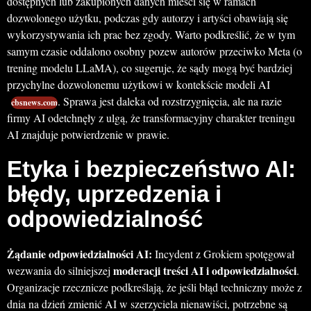
dostępnych lub zakupionych danych mieści się w ramach
dozwolonego użytku, podczas gdy autorzy i artyści obawiają się
wykorzystywania ich prac bez zgody. Warto podkreślić, że w tym
samym czasie oddalono osobny pozew autorów przeciwko Meta (o
trening modelu LLaMA), co sugeruje, że sądy mogą być bardziej
przychylne dozwolonemu użytkowi w kontekście modeli AI
. Sprawa jest daleka od rozstrzygnięcia, ale na razie
cbsnews.com
firmy AI odetchnęły z ulgą, że transformacyjny charakter treningu
AI znajduje potwierdzenie w prawie.
Etyka i bezpieczeństwo AI:
błędy, uprzedzenia i
odpowiedzialność
Żądanie odpowiedzialności AI:
Incydent z Grokiem spotęgował
moderacji treści AI i odpowiedzialności
wezwania do silniejszej
.
Organizacje rzecznicze podkreślają, że jeśli błąd techniczny może z
dnia na dzień zmienić AI w szerzyciela nienawiści, potrzebne są