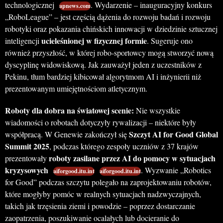
technologicznej
. Wydarzenie – inauguracyjny konkurs
apnews.com
„RoboLeague” – jest częścią dążenia do rozwoju badań i rozwoju
robotyki oraz pokazania chińskich innowacji w dziedzinie sztucznej
ucieleśnionej w fizycznej formie
inteligencji
. Sugeruje ono
również przyszłość, w której robo-sportowcy mogą stworzyć nową
dyscyplinę widowiskową. Jak zauważył jeden z uczestników z
Pekinu, tłum bardziej kibicował algorytmom AI i inżynierii niż
prezentowanym umiejętnościom atletycznym.
Roboty dla dobra na światowej scenie:
Nie wszystkie
wiadomości o robotach dotyczyły rywalizacji – niektóre były
Szczyt AI for Good Global
współpracą. W Genewie zakończył się
Summit 2025
, podczas którego zespoły uczniów z 37 krajów
roboty zasilane przez AI do pomocy w sytuacjach
prezentowały
kryzysowych
. Wyzwanie „Robotics
aiforgood.itu.int
aiforgood.itu.int
for Good” podczas szczytu polegało na zaprojektowaniu robotów,
które mogłyby pomóc w realnych sytuacjach nadzwyczajnych,
takich jak trzęsienia ziemi i powodzie – poprzez dostarczanie
zaopatrzenia, poszukiwanie ocalałych lub docieranie do