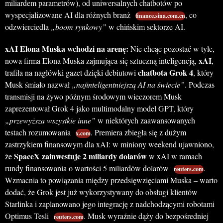
miliardem parametrów), od uniwersalnych chatbotów po
wyspecjalizowane AI dla różnych branż
, co
finance.sina.com.cn
odzwierciedla
„boom rynkowy”
w chińskim sektorze AI.
xAI Elona Muska wchodzi na arenę:
Nie chcąc pozostać w tyle,
xAI
nowa firma Elona Muska zajmująca się sztuczną inteligencją,
,
chatbota Grok 4
trafiła na nagłówki gazet dzięki debiutowi
, który
Musk śmiało nazwał
„najinteligentniejszą AI na świecie”
. Podczas
transmisji na żywo późnym środowym wieczorem Musk
zaprezentował Grok 4 jako multimodalny model GPT, który
„przewyższa wszystkie inne”
w niektórych zaawansowanych
testach rozumowania
. Premiera zbiegła się z dużym
x.com
zastrzykiem finansowym dla xAI: w miniony weekend ujawniono,
SpaceX zainwestuje 2 miliardy dolarów
że
w xAI w ramach
rundy finansowania o wartości 5 miliardów dolarów
.
reuters.com
Wzmacnia to powiązania między przedsięwzięciami Muska – warto
dodać, że Grok jest już wykorzystywany do obsługi klientów
Starlinka i zaplanowano jego integrację z nadchodzącymi robotami
Optimus Tesli
. Musk wyraźnie dąży do bezpośredniej
reuters.com