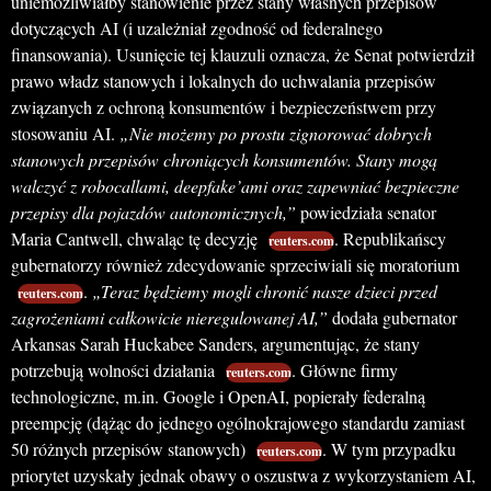
uniemożliwiałby stanowienie przez stany własnych przepisów
dotyczących AI (i uzależniał zgodność od federalnego
finansowania). Usunięcie tej klauzuli oznacza, że Senat potwierdził
prawo władz stanowych i lokalnych do uchwalania przepisów
związanych z ochroną konsumentów i bezpieczeństwem przy
stosowaniu AI.
„Nie możemy po prostu zignorować dobrych
stanowych przepisów chroniących konsumentów. Stany mogą
walczyć z robocallami, deepfake’ami oraz zapewniać bezpieczne
przepisy dla pojazdów autonomicznych,”
powiedziała senator
Maria Cantwell, chwaląc tę decyzję
. Republikańscy
reuters.com
gubernatorzy również zdecydowanie sprzeciwiali się moratorium
.
„Teraz będziemy mogli chronić nasze dzieci przed
reuters.com
zagrożeniami całkowicie nieregulowanej AI,”
dodała gubernator
Arkansas Sarah Huckabee Sanders, argumentując, że stany
potrzebują wolności działania
. Główne firmy
reuters.com
technologiczne, m.in. Google i OpenAI, popierały federalną
preempcję (dążąc do jednego ogólnokrajowego standardu zamiast
50 różnych przepisów stanowych)
. W tym przypadku
reuters.com
priorytet uzyskały jednak obawy o oszustwa z wykorzystaniem AI,