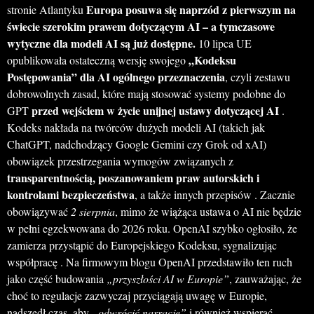
Europa posuwa się naprzód z pierwszym na
stronie Atlantyku
świecie szerokim prawem dotyczącym AI – a tymczasowe
wytyczne dla modeli AI są już dostępne.
10 lipca UE
„Kodeksu
opublikowała ostateczną wersję swojego
Postępowania” dla AI ogólnego przeznaczenia
, czyli zestawu
dobrowolnych zasad, które mają stosować systemy podobne do
przed wejściem w życie unijnej ustawy dotyczącej AI
GPT
.
Kodeks nakłada na twórców dużych modeli AI (takich jak
ChatGPT, nadchodzący Google Gemini czy Grok od xAI)
obowiązek przestrzegania wymogów związanych z
transparentnością, poszanowaniem praw autorskich i
kontrolami bezpieczeństwa
, a także innych przepisów . Zacznie
obowiązywać
2 sierpnia
, mimo że wiążąca ustawa o AI nie będzie
w pełni egzekwowana do 2026 roku. OpenAI szybko ogłosiło, że
zamierza przystąpić do Europejskiego Kodeksu, sygnalizując
współpracę . Na firmowym blogu OpenAI przedstawiło ten ruch
jako część budowania
„przyszłości AI w Europie”
, zauważając, że
choć to regulacje zazwyczaj przyciągają uwagę w Europie,
nadszedł czas, aby
„odwrócić narrację”
i również wspierać