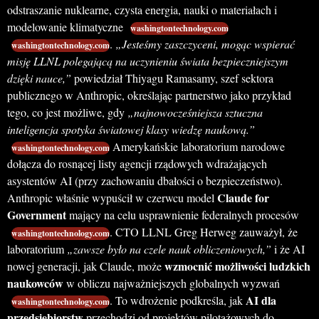
odstraszanie nuklearne, czysta energia, nauki o materiałach i
modelowanie klimatyczne
washingtontechnology.com
.
„Jesteśmy zaszczyceni, mogąc wspierać
washingtontechnology.com
misję LLNL polegającą na uczynieniu świata bezpieczniejszym
dzięki nauce,”
powiedział Thiyagu Ramasamy, szef sektora
publicznego w Anthropic, określając partnerstwo jako przykład
tego, co jest możliwe, gdy
„najnowocześniejsza sztuczna
inteligencja spotyka światowej klasy wiedzę naukową.”
Amerykańskie laboratorium narodowe
washingtontechnology.com
dołącza do rosnącej listy agencji rządowych wdrażających
asystentów AI (przy zachowaniu dbałości o bezpieczeństwo).
Claude for
Anthropic właśnie wypuścił w czerwcu model
Government
mający na celu usprawnienie federalnych procesów
. CTO LLNL Greg Herweg zauważył, że
washingtontechnology.com
laboratorium
„zawsze było na czele nauk obliczeniowych,”
i że AI
wzmocnić możliwości ludzkich
nowej generacji, jak Claude, może
naukowców
w obliczu najważniejszych globalnych wyzwań
AI dla
. To wdrożenie podkreśla, jak
washingtontechnology.com
przedsiębiorstw
przechodzi od projektów pilotażowych do