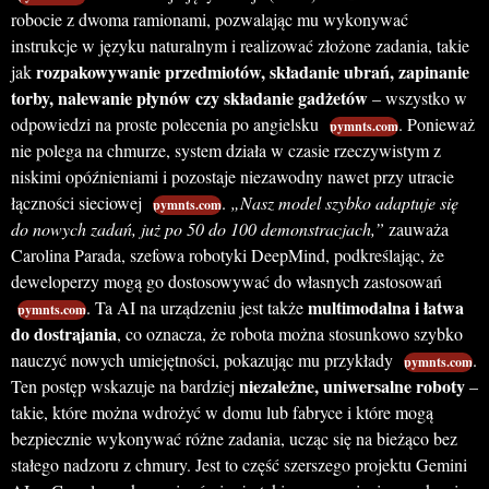
robocie z dwoma ramionami, pozwalając mu wykonywać
instrukcje w języku naturalnym i realizować złożone zadania, takie
rozpakowywanie przedmiotów, składanie ubrań, zapinanie
jak
torby, nalewanie płynów czy składanie gadżetów
– wszystko w
odpowiedzi na proste polecenia po angielsku
. Ponieważ
pymnts.com
nie polega na chmurze, system działa w czasie rzeczywistym z
niskimi opóźnieniami i pozostaje niezawodny nawet przy utracie
łączności sieciowej
.
„Nasz model szybko adaptuje się
pymnts.com
do nowych zadań, już po 50 do 100 demonstracjach,”
zauważa
Carolina Parada, szefowa robotyki DeepMind, podkreślając, że
deweloperzy mogą go dostosowywać do własnych zastosowań
multimodalna i łatwa
. Ta AI na urządzeniu jest także
pymnts.com
do dostrajania
, co oznacza, że robota można stosunkowo szybko
nauczyć nowych umiejętności, pokazując mu przykłady
.
pymnts.com
niezależne, uniwersalne roboty
Ten postęp wskazuje na bardziej
–
takie, które można wdrożyć w domu lub fabryce i które mogą
bezpiecznie wykonywać różne zadania, ucząc się na bieżąco bez
stałego nadzoru z chmury. Jest to część szerszego projektu Gemini