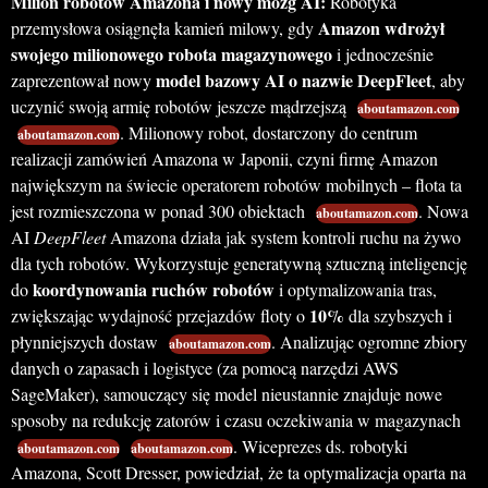
Milion robotów Amazona i nowy mózg AI:
Robotyka
Amazon wdrożył
przemysłowa osiągnęła kamień milowy, gdy
swojego milionowego robota magazynowego
i jednocześnie
model bazowy AI o nazwie DeepFleet
zaprezentował nowy
, aby
uczynić swoją armię robotów jeszcze mądrzejszą
aboutamazon.com
. Milionowy robot, dostarczony do centrum
aboutamazon.com
realizacji zamówień Amazona w Japonii, czyni firmę Amazon
największym na świecie operatorem robotów mobilnych – flota ta
jest rozmieszczona w ponad 300 obiektach
. Nowa
aboutamazon.com
AI
DeepFleet
Amazona działa jak system kontroli ruchu na żywo
dla tych robotów. Wykorzystuje generatywną sztuczną inteligencję
koordynowania ruchów robotów
do
i optymalizowania tras,
10%
zwiększając wydajność przejazdów floty o
dla szybszych i
płynniejszych dostaw
. Analizując ogromne zbiory
aboutamazon.com
danych o zapasach i logistyce (za pomocą narzędzi AWS
SageMaker), samouczący się model nieustannie znajduje nowe
sposoby na redukcję zatorów i czasu oczekiwania w magazynach
. Wiceprezes ds. robotyki
aboutamazon.com
aboutamazon.com
Amazona, Scott Dresser, powiedział, że ta optymalizacja oparta na