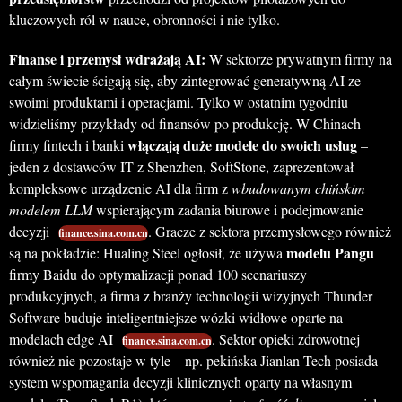
kluczowych ról w nauce, obronności i nie tylko.
Finanse i przemysł wdrażają AI:
W sektorze prywatnym firmy na
całym świecie ścigają się, aby zintegrować generatywną AI ze
swoimi produktami i operacjami. Tylko w ostatnim tygodniu
widzieliśmy przykłady od finansów po produkcję. W Chinach
włączają duże modele do swoich usług
firmy fintech i banki
–
jeden z dostawców IT z Shenzhen, SoftStone, zaprezentował
kompleksowe urządzenie AI dla firm z
wbudowanym chińskim
modelem LLM
wspierającym zadania biurowe i podejmowanie
decyzji
. Gracze z sektora przemysłowego również
finance.sina.com.cn
modelu Pangu
są na pokładzie: Hualing Steel ogłosił, że używa
firmy Baidu do optymalizacji ponad 100 scenariuszy
produkcyjnych, a firma z branży technologii wizyjnych Thunder
Software buduje inteligentniejsze wózki widłowe oparte na
modelach edge AI
. Sektor opieki zdrowotnej
finance.sina.com.cn
również nie pozostaje w tyle – np. pekińska Jianlan Tech posiada
system wspomagania decyzji klinicznych oparty na własnym