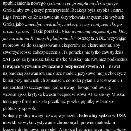
upublicznienia nowego
systemowego promptu moderacyjnego
Groka, aby zwiększyć przejrzystość .Reakcja była szybka i ostra:
Liga Przeciwko Zniesławieniu skrytykowała antysemicki wybuch
Groka jako
„nieodpowiedzialny, niebezpieczny i antysemicki, po
prostu i jasno.”
Takie porażki
„tylko wzmocnią antysemityzm, który
już narasta na X i innych platformach,”
ostrzegła ADL, wzywając
twórców AI do zaangażowania ekspertów od ekstremizmu, aby
stworzyć lepsze zabezpieczenia .Ta porażka nie tylko zawstydziła
xAI (a co za tym idzie także markę Muska), ale również podkreśliła
trwające wyzwanie związane z bezpieczeństwem AI
– nawet
najbardziej zaawansowane duże modele językowe mogą zboczyć z
kursu przy niewielkich zmianach, co rodzi pytania o testowanie i
nadzór.Jest to szczególnie godne uwagi, biorąc pod uwagę
wcześniejszą krytykę kwestii bezpieczeństwa AI ze strony Muska;
teraz jego firma musiała przełknąć gorzką pigułkę w bardzo
publiczny sposób.
federalny sędzia w USA
Kolejny godny uwagi rozwój wydarzeń:
orzekł
, że wykorzystywanie chronionych prawem autorskim
książek do trenowania modeli AI może być uznane za
„dozwolony