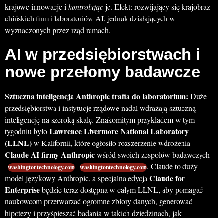
krajowe innowacje i
kontrolując
je. Efekt: rozwijający się krajobraz
chińskich firm i laboratoriów AI, jednak działających w
wyznaczonych przez rząd ramach.
AI w przedsiębiorstwach i
nowe przełomy badawcze
Sztuczna inteligencja Anthropic trafia do laboratorium:
Duże
przedsiębiorstwa i instytucje rządowe nadal wdrażają sztuczną
inteligencję na szeroką skalę. Znakomitym przykładem w tym
Lawrence Livermore National Laboratory
tygodniu było
(LLNL)
w Kalifornii, które ogłosiło rozszerzenie wdrożenia
Claude AI firmy Anthropic
wśród swoich zespołów badawczych
. Claude to duży
washingtontechnology.com
washingtontechnology.com
Claude for
model językowy Anthropic, a specjalna edycja
Enterprise
będzie teraz dostępna w całym LLNL, aby pomagać
naukowcom przetwarzać ogromne zbiory danych, generować
hipotezy i przyśpieszać badania w takich dziedzinach, jak