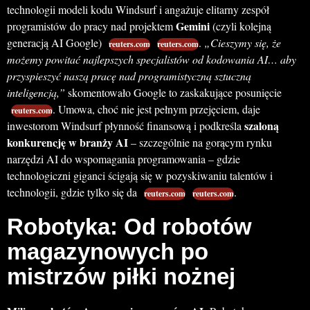
technologii modeli kodu Windsurf i angażuje elitarny zespół
Gemini
programistów do pracy nad projektem
(czyli kolejną
generacją AI Google)
.
„Cieszymy się, że
reuters.com
reuters.com
możemy powitać najlepszych specjalistów od kodowania AI… aby
przyspieszyć naszą pracę nad programistyczną sztuczną
inteligencją,”
skomentowało Google to zaskakujące posunięcie
. Umowa, choć nie jest pełnym przejęciem, daje
reuters.com
szaloną
inwestorom Windsurf płynność finansową i podkreśla
konkurencję w branży AI
– szczególnie na gorącym rynku
narzędzi AI do wspomagania programowania – gdzie
technologiczni giganci ścigają się w pozyskiwaniu talentów i
technologii, gdzie tylko się da
.
reuters.com
reuters.com
Robotyka: Od robotów
magazynowych po
mistrzów piłki nożnej