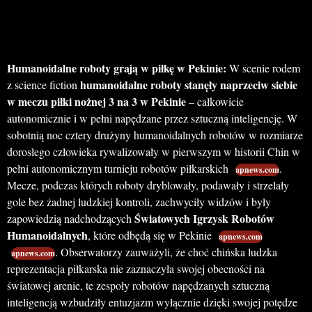
Humanoidalne roboty grają w piłkę w Pekinie:
W scenie rodem
humanoidalne roboty stanęły naprzeciw siebie
z science fiction
w meczu piłki nożnej 3 na 3 w Pekinie
– całkowicie
autonomicznie i w pełni napędzane przez sztuczną inteligencję. W
sobotnią noc cztery drużyny humanoidalnych robotów w rozmiarze
dorosłego człowieka rywalizowały w pierwszym w historii Chin w
pełni autonomicznym turnieju robotów piłkarskich
.
apnews.com
Mecze, podczas których roboty dryblowały, podawały i strzelały
gole bez żadnej ludzkiej kontroli, zachwyciły widzów i były
Światowych Igrzysk Robotów
zapowiedzią nadchodzących
Humanoidalnych
, które odbędą się w Pekinie
apnews.com
. Obserwatorzy zauważyli, że choć chińska ludzka
apnews.com
reprezentacja piłkarska nie zaznaczyła swojej obecności na
światowej arenie, te zespoły robotów napędzanych sztuczną
inteligencją wzbudziły entuzjazm wyłącznie dzięki swojej potędze