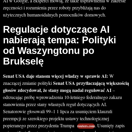
AI w Google, a eksperci mówią, że takie usprawnienia w zakresie
zręczności i rozumienia przez roboty przybliżają nas do
użytecznych humanoidalnych pomocników domowych.
Regulacje dotyczące AI
nabierają tempa: Polityki
od Waszyngtonu po
Brukselę
Senat USA daje stanom więcej władzy w sprawie AI:
W
Senat USA przytłaczającą większością
znaczącej zmianie polityki
głosów zdecydował, że stany mogą nadal regulować AI
–
odrzucając próbę wprowadzenia 10-letniego federalnego zakazu
stanowienia przez stany własnych reguł dotyczących AI.
Senatorowie głosowali 99–1 1 lipca za usunięciem klauzuli
preempcji ze szerokiego projektu ustawy technologicznej
popieranego przez prezydenta Trumpa
. Usunięty zapis
reuters.com