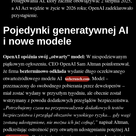
Postępowania AI, który zacznie obowiązywać 2 sierpnia 2025,
a AI Act wejdzie w życie w 2026 roku; OpenAI zadeklarowało
przystąpienie.
Pojedynki generatywnej AI
i nowe modele
OpenAI opóźnia swój „otwarty” model:
W niespodziewanym
piątkowym ogłoszeniu, CEO OpenAI Sam Altman poinformował,
bezterminowo odkłada
że firma
wydanie długo oczekiwanego
otwartoźródłowego modelu AI
. Model –
techcrunch.com
przeznaczony do swobodnego pobierania przez deweloperów –
miał zostać wydany w przyszłym tygodniu, ale obecnie został
wstrzymany z powodu dodatkowych przeglądów bezpieczeństwa.
„Potrzebujemy czasu na przeprowadzenie dodatkowych testów
bezpieczeństwa i przegląd obszarów wysokiego ryzyka… gdy wagi
zostaną udostępnione, nie można ich już cofnąć,”
napisał Altman,
podkreślając ostrożność przy otwartym udostępnianiu potężnej AI