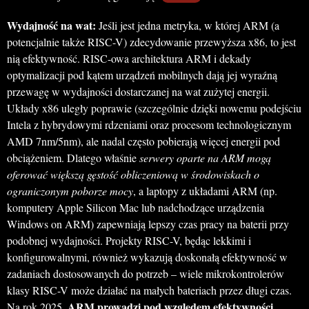
Wydajność na wat:
Jeśli jest jedna metryka, w której ARM (a
potencjalnie także RISC-V) zdecydowanie przewyższa x86, to jest
nią efektywność. RISC-owa architektura ARM i dekady
optymalizacji pod kątem urządzeń mobilnych dają jej wyraźną
przewagę w wydajności dostarczanej na wat zużytej energii.
Układy x86 uległy poprawie (szczególnie dzięki nowemu podejściu
Intela z hybrydowymi rdzeniami oraz procesom technologicznym
AMD 7nm/5nm), ale nadal często pobierają więcej energii pod
obciążeniem. Dlatego właśnie
serwery oparte na ARM mogą
oferować większą gęstość obliczeniową w środowiskach o
ograniczonym poborze mocy
, a laptopy z układami ARM (np.
komputery Apple Silicon Mac lub nadchodzące urządzenia
Windows on ARM) zapewniają lepszy czas pracy na baterii przy
podobnej wydajności. Projekty RISC-V, będąc lekkimi i
konfigurowalnymi, również wykazują doskonałą efektywność w
zadaniach dostosowanych do potrzeb – wiele mikrokontrolerów
klasy RISC-V może działać na małych bateriach przez długi czas.
ARM prowadzi pod względem efektywności
Na rok 2025,