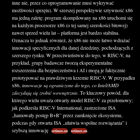
inne nie, przez co oprogramowanie musi wykrywać
możliwości sprzętu). W szerszej perspektywie sztywność x86
ma jedną zaletę: program skompilowany na x86 uruchomi się
na każdym procesorze x86 (o tej samej szerokości bitowej)
nawet sprzed wielu lat – platforma jest bardzo stabilna.
Oznacza to jednak również, że x86 nie może łatwo wdrażać
innowacji specyficznych dla danej dziedziny, pochodzących z
szerszego rynku. W przeciwieństwie do tego, w RISC-V, na
przykład, grupy badawcze tworzą eksperymentalne
rozszerzenia dla bezpieczeństwa i AI i mogą je faktycznie
prototypować na prawdziwym krzemie RISC-V. W przypadku
x86,
innowacje są ograniczone do tego, co Intel/AMD
zdecydują się zrobić wewnętrznie
. To kluczowy powód, dla
którego wielu uważa otwarty model RISC-V za przełomowy;
jak podkreśla RISC-V International, zastrzeżone ISA
„hamowały postęp B+R” przez zamknięcie ekosystemu,
podczas gdy otwarta ISA „ułatwia wspólne rozwiązania” i
szybszą innowację
.
eetimes.eu
eetimes.eu