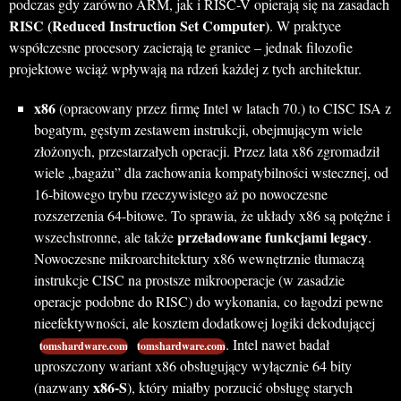
podczas gdy zarówno ARM, jak i RISC-V opierają się na zasadach
RISC (Reduced Instruction Set Computer)
. W praktyce
współczesne procesory zacierają te granice – jednak filozofie
projektowe wciąż wpływają na rdzeń każdej z tych architektur.
x86
(opracowany przez firmę Intel w latach 70.) to CISC ISA z
bogatym, gęstym zestawem instrukcji, obejmującym wiele
złożonych, przestarzałych operacji. Przez lata x86 zgromadził
wiele „bagażu” dla zachowania kompatybilności wstecznej, od
16-bitowego trybu rzeczywistego aż po nowoczesne
rozszerzenia 64-bitowe. To sprawia, że układy x86 są potężne i
przeładowane funkcjami legacy
wszechstronne, ale także
.
Nowoczesne mikroarchitektury x86 wewnętrznie tłumaczą
instrukcje CISC na prostsze mikrooperacje (w zasadzie
operacje podobne do RISC) do wykonania, co łagodzi pewne
nieefektywności, ale kosztem dodatkowej logiki dekodującej
. Intel nawet badał
tomshardware.com
tomshardware.com
uproszczony wariant x86 obsługujący wyłącznie 64 bity
x86-S
(nazwany
), który miałby porzucić obsługę starych