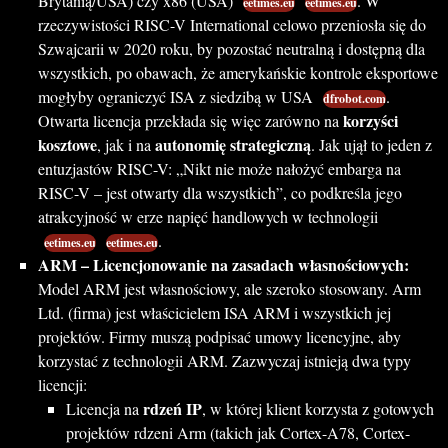
Brytanią/USA) czy x86 (USA)
. W
eetimes.eu
eetimes.eu
rzeczywistości RISC-V International celowo przeniosła się do
Szwajcarii w 2020 roku, by pozostać neutralną i dostępną dla
wszystkich, po obawach, że amerykańskie kontrole eksportowe
mogłyby ograniczyć ISA z siedzibą w USA
.
dfrobot.com
korzyści
Otwarta licencja przekłada się więc zarówno na
kosztowe
autonomię strategiczną
, jak i na
. Jak ujął to jeden z
entuzjastów RISC-V: „Nikt nie może nałożyć embarga na
RISC-V – jest otwarty dla wszystkich”, co podkreśla jego
atrakcyjność w erze napięć handlowych w technologii
.
eetimes.eu
eetimes.eu
ARM – Licencjonowanie na zasadach własnościowych:
Model ARM jest własnościowy, ale szeroko stosowany. Arm
Ltd. (firma) jest właścicielem ISA ARM i wszystkich jej
projektów. Firmy muszą podpisać umowy licencyjne, aby
korzystać z technologii ARM. Zazwyczaj istnieją dwa typy
licencji:
rdzeń IP
Licencja na
, w której klient korzysta z gotowych
projektów rdzeni Arm (takich jak Cortex-A78, Cortex-