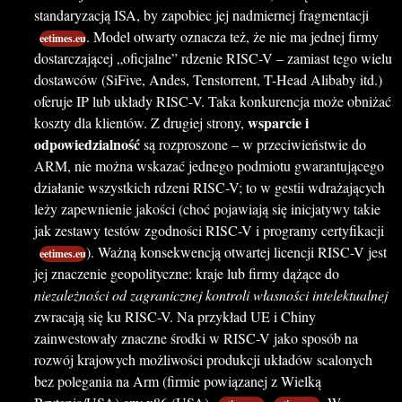
standaryzacją ISA, by zapobiec jej nadmiernej fragmentacji
. Model otwarty oznacza też, że nie ma jednej firmy
eetimes.eu
dostarczającej „oficjalne” rdzenie RISC-V – zamiast tego wielu
dostawców (SiFive, Andes, Tenstorrent, T-Head Alibaby itd.)
oferuje IP lub układy RISC-V. Taka konkurencja może obniżać
wsparcie i
koszty dla klientów. Z drugiej strony,
odpowiedzialność
są rozproszone – w przeciwieństwie do
ARM, nie można wskazać jednego podmiotu gwarantującego
działanie wszystkich rdzeni RISC-V; to w gestii wdrażających
leży zapewnienie jakości (choć pojawiają się inicjatywy takie
jak zestawy testów zgodności RISC-V i programy certyfikacji
). Ważną konsekwencją otwartej licencji RISC-V jest
eetimes.eu
jej znaczenie geopolityczne: kraje lub firmy dążące do
niezależności od zagranicznej kontroli własności intelektualnej
zwracają się ku RISC-V. Na przykład UE i Chiny
zainwestowały znaczne środki w RISC-V jako sposób na
rozwój krajowych możliwości produkcji układów scalonych
bez polegania na Arm (firmie powiązanej z Wielką