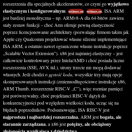
wyjątkowo
rozszerzenia dla specjalnych akceleratorów, co czyni go
elastycznym i konfigurowalnym
. ISA ARM
eetimes.eu
eetimes.eu
jest bardziej monolityczna – np. ARMv8-A dla 64-bitów zawiera
stały zestaw funkcji – choć Arm oferuje pewną elastyczność
poprzez licencjonowanie architektury (pozwalając firmom takim jak
Apple czy Qualcomm projektować własne rdzenie implementujące
ISA ARM, a ostatnio nawet ograniczone własne instrukcje poprzez
„Scalable Vector Extension”). x86 jest najmniej elastyczny – jest
całkowicie kontrolowany przez Intela/AMD i choć posiada liczne
rozszerzenia (SSE, AVX itd.), strony trzecie nie mogą dodawać
własnych. Jeśli chodzi o
gęstość kodu
, wszystkie trzy mają opcje
skompresowanych instrukcji (zmiennodługościowe instrukcje x86,
ARM Thumb, rozszerzenie RISC-V „C”), więc rozmiar pamięci
jest porównywalny, choć projektanci RISC-V dążyli do
konkurencyjności pod względem wielkości kodu, ucząc się na
błędach poprzedników. Podsumowując, ISA RISC-V jest
najprostsza i najbardziej rozszerzalna
bogata, ale
, ARM jest
starannie zarządzana
potężny, ale obciążony
, a x86 jest
złożonością wynikającą z dziedzictwa
.