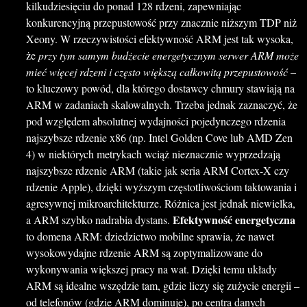
kilkudziesięciu do ponad 128 rdzeni, zapewniając
konkurencyjną przepustowość przy znacznie niższym TDP niż
Xeony. W rzeczywistości efektywność ARM jest tak wysoka,
że
przy tym samym budżecie energetycznym serwer ARM może
mieć więcej rdzeni i często większą całkowitą przepustowość
–
to kluczowy powód, dla którego dostawcy chmury stawiają na
ARM w zadaniach skalowalnych. Trzeba jednak zaznaczyć, że
pod względem absolutnej wydajności pojedynczego rdzenia
najszybsze rdzenie x86 (np. Intel Golden Cove lub AMD Zen
4) w niektórych metrykach wciąż nieznacznie wyprzedzają
najszybsze rdzenie ARM (takie jak seria ARM Cortex-X czy
rdzenie Apple), dzięki wyższym częstotliwościom taktowania i
agresywnej mikroarchitekturze. Różnica jest jednak niewielka,
Efektywność energetyczna
a ARM szybko nadrabia dystans.
to domena ARM: dziedzictwo mobilne sprawia, że nawet
wysokowydajne rdzenie ARM są zoptymalizowane do
wykonywania większej pracy na wat. Dzięki temu układy
ARM są idealne wszędzie tam, gdzie liczy się zużycie energii –
od telefonów (gdzie ARM dominuje), po centra danych