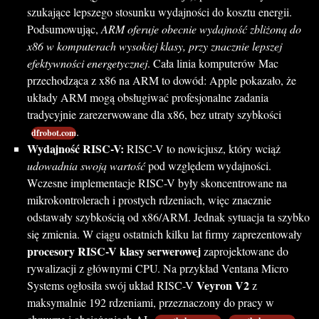
szukające lepszego stosunku wydajności do kosztu energii.
Podsumowując,
ARM oferuje obecnie wydajność zbliżoną do
x86 w komputerach wysokiej klasy, przy znacznie lepszej
efektywności energetycznej
. Cała linia komputerów Mac
przechodząca z x86 na ARM to dowód: Apple pokazało, że
układy ARM mogą obsługiwać profesjonalne zadania
tradycyjnie zarezerwowane dla x86, bez utraty szybkości
.
dfrobot.com
Wydajność RISC-V:
RISC-V to nowicjusz, który wciąż
udowadnia swoją wartość
pod względem wydajności.
Wczesne implementacje RISC-V były skoncentrowane na
mikrokontrolerach i prostych rdzeniach, więc znacznie
odstawały szybkością od x86/ARM. Jednak sytuacja ta szybko
się zmienia. W ciągu ostatnich kilku lat firmy zaprezentowały
procesory RISC-V klasy serwerowej
zaprojektowane do
rywalizacji z głównymi CPU. Na przykład Ventana Micro
Veyron V2
Systems ogłosiła swój układ RISC-V
z
maksymalnie 192 rdzeniami, przeznaczony do pracy w