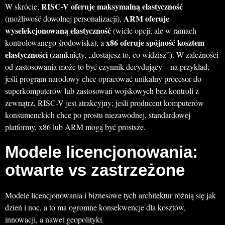
RISC-V oferuje maksymalną elastyczność
W skrócie,
ARM oferuje
(możliwość dowolnej personalizacji),
wyselekcjonowaną elastyczność
(wiele opcji, ale w ramach
x86 oferuje spójność kosztem
kontrolowanego środowiska), a
elastyczności
(zamknięty, „dostajesz to, co widzisz”). W zależności
od zastosowania może to być czynnik decydujący – na przykład,
jeśli program narodowy chce opracować unikalny procesor do
superkomputerów lub zastosowań wojskowych bez kontroli z
zewnątrz, RISC-V jest atrakcyjny; jeśli producent komputerów
konsumenckich chce po prostu niezawodnej, standardowej
platformy, x86 lub ARM mogą być prostsze.
Modele licencjonowania:
otwarte vs zastrzeżone
Modele licencjonowania i biznesowe tych architektur różnią się jak
dzień i noc, a to ma ogromne konsekwencje dla kosztów,
innowacji, a nawet geopolityki.