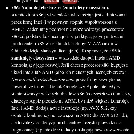
istotnych zmian
.
eetimes.eu
eetimes.eu
x86: Najmniej elastyczny (zamknięty ekosystem).
Architektura x86 jest w całości własnością i jest definiowana
przez firmę Intel (i w pewnym stopniu współtworzona z
AMD). Żaden inny podmiot nie może wdrożyć procesorów
x86 od podstaw bez licencji (a w praktyce, jedynym trzecim
producentem x86 w ostatnich latach był VIA/Zhaoxin w
Chinach dzięki starszym licencjom). To sprawia, że x86 to
zamknięty ekosystem
– w zasadzie duopol Intela i AMD
kontrolujący jego rozwój. Jeśli chcesz procesor x86, kupujesz
układ Intela lub AMD (albo ich nielicznych licencjobiorców).
Nie ma możliwości dostosowania
przez firmy zewnętrzne;
nawet duże firmy, takie jak Google czy Apple, nie były w
stanie stworzyć własnych układów x86 (co częściowo tłumaczy,
dlaczego Apple przeszło na ARM, by mieć większą kontrolę).
Intel i AMD dodają nowe instrukcje (np. AVX-512, czy
ostatnie konkurencyjne rozwiązania AMD dla AVX-512 itd.),
ale to zależy od decyzji producentów i często prowadzi do
fragmentacji (np. niektóre układy obsługują nowe rozszerzenie,