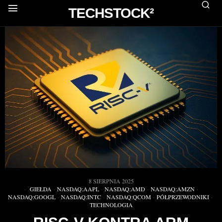
TECHSTOCK²
8 SIERPNIA 2025
GIEŁDA
·
NASDAQ:AAPL
·
NASDAQ:AMD
·
NASDAQ:AMZN
·
NASDAQ:GOOGL
·
NASDAQ:INTC
·
NASDAQ:QCOM
·
PÓŁPRZEWODNIKI
·
TECHNOLOGIA