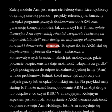
wsparcie i ekosystem
Zaletą modelu Arm jest
. Licencjobiorcy
otrzymują szeroką pomoc – projekty referencyjne, łańcuchy
narzędzi programistycznych dostosowane do ARM oraz
gwarancję kompatybilności. Jak zauważył EE Times,
opłaty
licencyjne Arm zapewniają również „wsparcie i ochronę od
odpowiedzialności” oraz dostęp do dojrzałego ekosystemu
narzędzi i dostawców
. To sprawiło, że ARM stał się
eetimes.eu
bezpiecznym wyborem
dla wielu – zwłaszcza w
konserwatywnych branżach, takich jak motoryzacja, gdzie
poczucie bezpieczeństwa daje możliwość „złapania za gardło”
(czyli pociągnięcia do odpowiedzialności) jednej firmy (Arm)
w razie problemów. Jednak koszt może być zaporowy dla
małych graczy lub urządzeń o niskiej marży. Na przykład mały
startup IoT może uznać licencjonowanie ARM za zbyt drogie
lub uciążliwe, co czyni RISC-V atrakcyjnym. Kolejnym
aspektem jest kontrola: korzystanie z ARM oznacza zależność
od planu rozwoju Arm Holdings. Jeśli Arm zdecyduje się
wycofać rdzeń lub nie nadać priorytetu jakiejś funkcji,