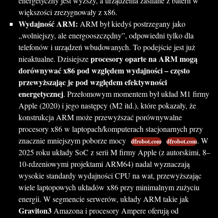
energetyczny jest wyższy, a urządzenia zasilane z baterii w
większości zrezygnowały z x86.
Wydajność ARM:
ARM był kiedyś postrzegany jako
„wolniejszy, ale energooszczędny”, odpowiedni tylko dla
telefonów i urządzeń wbudowanych. To podejście jest już
procesory oparte na ARM mogą
nieaktualne. Dzisiejsze
dorównywać x86 pod względem wydajności – często
przewyższając je pod względem efektywności
energetycznej
. Przełomowym momentem był układ M1 firmy
Apple (2020) i jego następcy (M2 itd.), które pokazały, że
konstrukcja ARM może przewyższać porównywalne
procesory x86 w laptopach/komputerach stacjonarnych przy
znacznie mniejszym poborze mocy
. W
dfrobot.com
dfrobot.com
2025 roku układy SoC z serii M firmy Apple (z autorskimi, 8–
10-rdzeniowymi projektami ARM64) nadal wyznaczają
wysokie standardy wydajności CPU na wat, przewyższając
wiele laptopowych układów x86 przy minimalnym zużyciu
energii. W segmencie serwerów, układy ARM takie jak
Graviton3
Amazona i procesory Ampere oferują od