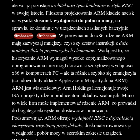
ale wciąż pozostaje
architekturą typu load/store w stylu RISC
w swojej istocie. Filozofia projektowania ARM kładzie nacisk
wysoki stosunek wydajności do poboru mocy
na
, co
sprawia, że dominuje w urządzeniach zasilanych bateryjnie
. W porównaniu do x86, rdzenie ARM
dfrobot.com
dfrobot.com
mają zazwyczaj mniejszy, czystszy zestaw instrukcji z
dużo
mniejszą ilością przestarzałych elementów
. Wadą jest to, że
historycznie ARM wymagał wysoko zoptymalizowanego
oprogramowania i nie mógł dorównać szczytowej wydajności
x86 w komputerach PC – ale ta różnica szybko się zmniejszyła
(co udowodniły układy Apple z serii M opartych na ARM).
ARM jest własnościowy; Arm Holdings licencjonuje swoje
ISA i projekty rdzeni producentom układów scalonych. Mimo
to wiele firm może implementować rdzenie ARM, co prowadzi
do bogatego ekosystemu dostawców i innowacji.
Podsumowując, ARM oferuje
wydajność RISC z dojrzałością
ekosystemu rozwijaną przez dekady
, doskonale równoważąc
wydajność i pobór mocy w szerokim zakresie urządzeń.