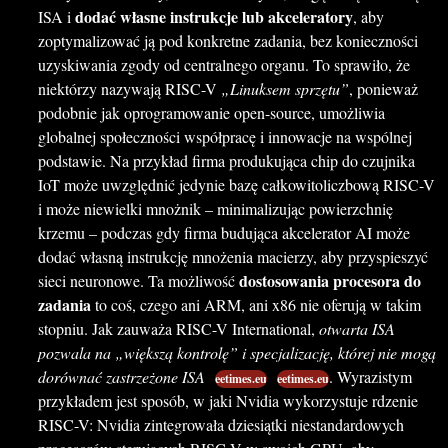
dodać własne instrukcje lub akceleratory
ISA i
, aby
zoptymalizować ją pod konkretne zadania, bez konieczności
uzyskiwania zgody od centralnego organu. To sprawiło, że
niektórzy nazywają RISC-V
„Linuksem sprzętu”
, ponieważ
podobnie jak oprogramowanie open-source, umożliwia
globalnej społeczności współpracę i innowacje na wspólnej
podstawie. Na przykład firma produkująca chip do czujnika
IoT może uwzględnić jedynie bazę całkowitoliczbową RISC-V
i może niewielki mnożnik – minimalizując powierzchnię
krzemu – podczas gdy firma budująca akcelerator AI może
dodać własną instrukcję mnożenia macierzy, aby przyspieszyć
dostosowania procesora do
sieci neuronowe. Ta możliwość
zadania
to coś, czego ani ARM, ani x86 nie oferują w takim
stopniu. Jak zauważa RISC-V International,
otwarta ISA
pozwala na „większą kontrolę” i specjalizację, której nie mogą
dorównać zastrzeżone ISA
. Wyrazistym
eetimes.eu
eetimes.eu
przykładem jest sposób, w jaki Nvidia wykorzystuje rdzenie
RISC-V: Nvidia zintegrowała dziesiątki niestandardowych