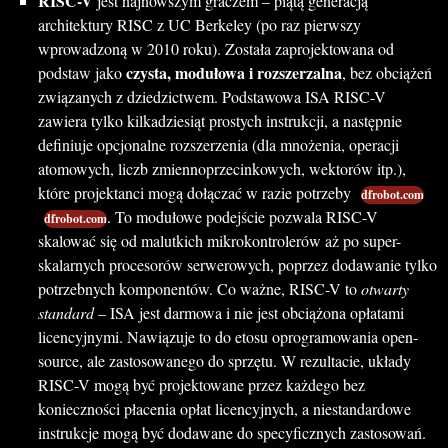
RISC-V
jest najnowszym graczem – piątą generacją
architektury RISC z UC Berkeley (po raz pierwszy
wprowadzoną w 2010 roku). Została zaprojektowana od
czysta, modułowa i rozszerzalna
podstaw jako
, bez obciążeń
związanych z dziedzictwem. Podstawowa ISA RISC-V
zawiera tylko kilkadziesiąt prostych instrukcji, a następnie
definiuje opcjonalne rozszerzenia (dla mnożenia, operacji
atomowych, liczb zmiennoprzecinkowych, wektorów itp.),
które projektanci mogą dołączać w razie potrzeby
dfrobot.com
. To modułowe podejście pozwala RISC-V
dfrobot.com
skalować się od malutkich mikrokontrolerów aż po super-
skalarnych procesorów serwerowych, poprzez dodawanie tylko
potrzebnych komponentów. Co ważne, RISC-V to
otwarty
standard
– ISA jest darmowa i nie jest obciążona opłatami
licencyjnymi. Nawiązuje to do etosu oprogramowania open-
source, ale zastosowanego do sprzętu. W rezultacie, układy
RISC-V mogą być projektowane przez każdego bez
konieczności płacenia opłat licencyjnych, a niestandardowe
instrukcje mogą być dodawane do specyficznych zastosowań.