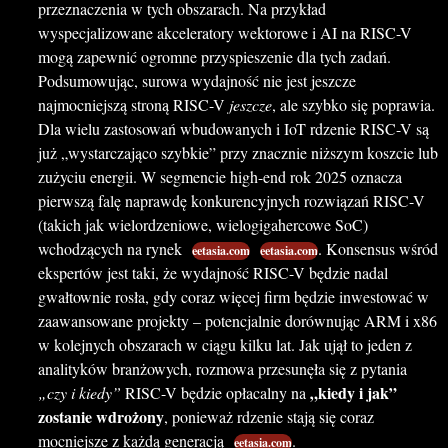
przeznaczenia w tych obszarach. Na przykład
wyspecjalizowane akceleratory wektorowe i AI na RISC-V
mogą zapewnić ogromne przyspieszenie dla tych zadań.
Podsumowując, surowa wydajność nie jest jeszcze
najmocniejszą stroną RISC-V
jeszcze
, ale szybko się poprawia.
Dla wielu zastosowań wbudowanych i IoT rdzenie RISC-V są
już „wystarczająco szybkie” przy znacznie niższym koszcie lub
zużyciu energii. W segmencie high-end rok 2025 oznacza
pierwszą falę naprawdę konkurencyjnych rozwiązań RISC-V
(takich jak wielordzeniowe, wielogigahercowe SoC)
wchodzących na rynek
. Konsensus wśród
eetasia.com
eetasia.com
ekspertów jest taki, że wydajność RISC-V będzie nadal
gwałtownie rosła, gdy coraz więcej firm będzie inwestować w
zaawansowane projekty – potencjalnie dorównując ARM i x86
w kolejnych obszarach w ciągu kilku lat. Jak ujął to jeden z
analityków branżowych, rozmowa przesunęła się z pytania
„kiedy i jak”
„czy i kiedy”
RISC-V będzie opłacalny na
zostanie wdrożony
, ponieważ rdzenie stają się coraz
mocniejsze z każdą generacją
.
eetasia.com