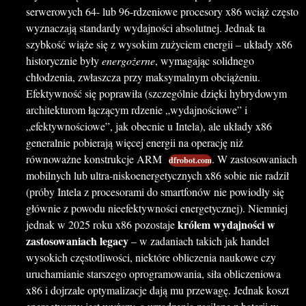
serwerowych 64- lub 96-rdzeniowe procesory x86 wciąż często
wyznaczają standardy wydajności absolutnej. Jednak ta
szybkość wiąże się z wysokim zużyciem energii – układy x86
historycznie były
energożerne
, wymagając solidnego
chłodzenia, zwłaszcza przy maksymalnym obciążeniu.
Efektywność się poprawiła (szczególnie dzięki hybrydowym
architekturom łączącym rdzenie „wydajnościowe” i
„efektywnościowe”, jak obecnie u Intela), ale układy x86
generalnie pobierają więcej energii na operację niż
równoważne konstrukcje ARM
. W zastosowaniach
dfrobot.com
mobilnych lub ultra-niskoenergetycznych x86 sobie nie radził
(próby Intela z procesorami do smartfonów nie powiodły się
głównie z powodu nieefektywności energetycznej). Niemniej
królem wydajności w
jednak w 2025 roku x86 pozostaje
zastosowaniach legacy
– w zadaniach takich jak handel
wysokich częstotliwości, niektóre obliczenia naukowe czy
uruchamianie starszego oprogramowania, siła obliczeniowa
x86 i dojrzałe optymalizacje dają mu przewagę. Jednak koszt