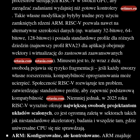
procesorów sterujących RISC-V w swoich GPU, aby
zarządzać zadaniami wydajniej niż gotowe kontrolery
eetimes.eu
. Takie własne modyfikacje byłyby trudne przy użyciu
zamkniętych rdzeni ARM. RISC-V pozwala nawet na
alternatywne szerokości danych (np. warianty 32-bitowe, 64-
bitowe, 128-bitowe) i posiada standardowe profile dla różnych
dziedzin (najnowszy profil RVA23 dla aplikacji obejmuje
wektory i wirtualizację do zastosowań zaawansowanych
). Minusem jest to, że wraz z dużą
eetasia.com
eetasia.com
swobodą pojawia się ryzyko fragmentacji – jeśli każdy stworzy
własne rozszerzenia, kompatybilność oprogramowania może
ucierpieć. Społeczność RISC-V rozwiązuje ten problem,
zatwierdzając standardowe profile, aby zapewnić podstawową
kompatybilność
. Niemniej jednak, w 2025 roku
eetasia.com
największą swobodę projektantom
RISC-V wyraźnie oferuje
układów scalonych
, co jest ogromną zaletą w sektorach takich
jak niestandardowe akceleratory, badania i wszędzie tam, gdzie
uniwersalne CPU się nie sprawdzają.
ARM: Konfigurowalne, ale kontrolowane.
ARM znajduje