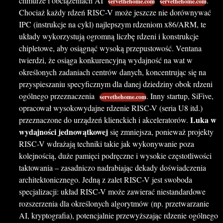
chmurze i obciążeniach AI
.
servethehome.com
servethehome.com
Chociaż każdy rdzeń RISC-V może jeszcze nie dorównywać
IPC (instrukcje na cykl) najlepszym rdzeniom x86/ARM, te
układy wykorzystują ogromną liczbę rdzeni i konstrukcje
chipletowe, aby osiągnąć wysoką przepustowość. Ventana
twierdzi, że osiąga konkurencyjną wydajność na wat w
określonych zadaniach centrów danych, koncentrując się na
przyspieszaniu specyficznym dla danej dziedziny obok rdzeni
ogólnego przeznaczenia
. Inny startup, SiFive,
servethehome.com
opracował wysokowydajne rdzenie RISC-V (seria U8 itd.)
Luka w
przeznaczone do urządzeń klienckich i akceleratorów.
wydajności jednowątkowej
się zmniejsza, ponieważ projekty
RISC-V wdrażają techniki takie jak wykonywanie poza
kolejnością, duże pamięci podręczne i wysokie częstotliwości
taktowania – zasadniczo nadrabiając dekady doświadczenia
architektonicznego. Jedną z zalet RISC-V jest swoboda
specjalizacji: układ RISC-V może zawierać niestandardowe
rozszerzenia dla określonych algorytmów (np. przetwarzanie
AI, kryptografia), potencjalnie przewyższając rdzenie ogólnego