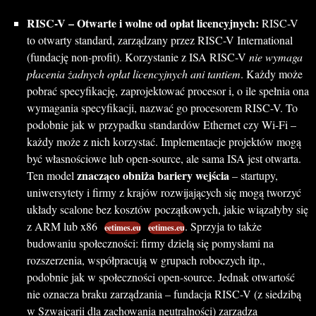
RISC-V – Otwarte i wolne od opłat licencyjnych:
RISC-V
to otwarty standard, zarządzany przez RISC-V International
(fundację non-profit). Korzystanie z ISA RISC-V
nie wymaga
płacenia żadnych opłat licencyjnych ani tantiem
. Każdy może
pobrać specyfikację, zaprojektować procesor i, o ile spełnia ona
wymagania specyfikacji, nazwać go procesorem RISC-V. To
podobnie jak w przypadku standardów Ethernet czy Wi-Fi –
każdy może z nich korzystać. Implementacje projektów mogą
być własnościowe lub open-source, ale sama ISA jest otwarta.
znacząco obniża bariery wejścia
Ten model
– startupy,
uniwersytety i firmy z krajów rozwijających się mogą tworzyć
układy scalone bez kosztów początkowych, jakie wiązałyby się
z ARM lub x86
. Sprzyja to także
eetimes.eu
eetimes.eu
budowaniu społeczności: firmy dzielą się pomysłami na
rozszerzenia, współpracują w grupach roboczych itp.,
podobnie jak w społeczności open-source. Jednak otwartość
nie oznacza braku zarządzania – fundacja RISC-V (z siedzibą
w Szwajcarii dla zachowania neutralności) zarządza