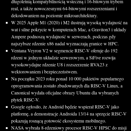
długoletnią kompatybilnością wsteczną i 16-bitowym trybem
real, a także nowoczesnymi 64-bitowymi rozszerzeniami i
dekodowaniem na poziomie mikroarchitektury.
W 2025 Apple M1 (2020) i M2 ilustrują wysoką wydajność na
wat i silne pokrycie w komputerach Mac, a Graviton3 i układy
Ampere podnoszą wydajność w serwerach, podczas gdy
najszybsze rdzenie x86 nadal wyznaczają granice w HPC.
Ventana Veyron V2 w segmencie RISC-V oferuje do 192
rdzeni w jednym układzie serwerowym, a SiFive rozwija
wysokowydajne rdzenie U8 i rozszerzenie RVA23 z
wektorowaniem i bezpieczeństwem.
Na początku 2023 roku ponad 10 000 pakietów popularnego
oprogramowania zostało zbudowanych dla RISC-V Linux, a
Canonical wydała oficjalne obrazy Ubuntu dla wybranych
płytek RISC-V.
Google ogłosiło, że Android będzie wspierał RISC-V jako
platformę, a demonstracje Androida 13/14 na sprzęcie RISC-V
pokazują rosnącą gotowość ekosystemu mobilnego.
NASA wybrała 8-rdzeniowy procesor RISC-V HPSC do misji