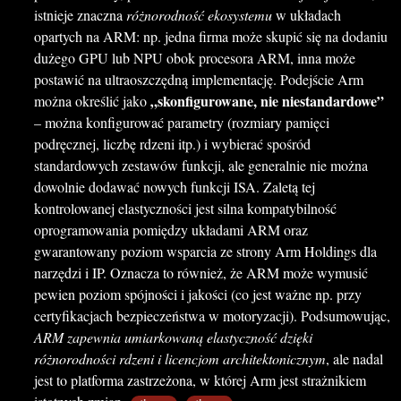
istnieje znaczna
różnorodność ekosystemu
w układach
opartych na ARM: np. jedna firma może skupić się na dodaniu
dużego GPU lub NPU obok procesora ARM, inna może
postawić na ultraoszczędną implementację. Podejście Arm
„skonfigurowane, nie niestandardowe”
można określić jako
– można konfigurować parametry (rozmiary pamięci
podręcznej, liczbę rdzeni itp.) i wybierać spośród
standardowych zestawów funkcji, ale generalnie nie można
dowolnie dodawać nowych funkcji ISA. Zaletą tej
kontrolowanej elastyczności jest silna kompatybilność
oprogramowania pomiędzy układami ARM oraz
gwarantowany poziom wsparcia ze strony Arm Holdings dla
narzędzi i IP. Oznacza to również, że ARM może wymusić
pewien poziom spójności i jakości (co jest ważne np. przy
certyfikacjach bezpieczeństwa w motoryzacji). Podsumowując,
ARM zapewnia umiarkowaną elastyczność dzięki
różnorodności rdzeni i licencjom architektonicznym
, ale nadal
jest to platforma zastrzeżona, w której Arm jest strażnikiem