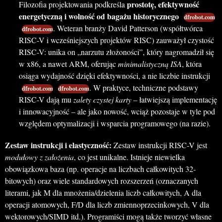
prostotę, efektywność
Filozofia projektowania podkreśla
energetyczną i wolność od bagażu historycznego
dfrobot.com
. Weteran branży David Patterson (współtwórca
dfrobot.com
RISC-V i wcześniejszych projektów RISC) zauważył czystość
RISC-V: unika on „narzutu złożoności”, który nagromadził się
w x86, a nawet ARM, oferując
minimalistyczną ISA
, która
osiąga wydajność dzięki efektywności, a nie liczbie instrukcji
. W praktyce, techniczne podstawy
dfrobot.com
dfrobot.com
RISC-V dają mu
zalety czystej karty
– łatwiejszą implementację
i innowacyjność – ale jako nowość, wciąż pozostaje w tyle pod
względem optymalizacji i wsparcia programowego (na razie).
Zestaw instrukcji i elastyczność:
Zestaw instrukcji RISC-V jest
modułowy z założenia
, co jest unikalne. Istnieje niewielka
obowiązkowa baza (np. operacje na liczbach całkowitych 32-
bitowych) oraz wiele standardowych rozszerzeń (oznaczanych
literami, jak M dla mnożenia/dzielenia liczb całkowitych, A dla
operacji atomowych, F/D dla liczb zmiennoprzecinkowych, V dla
wektorowych/SIMD itd.). Programiści mogą także tworzyć własne