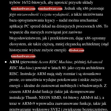
trybów 16/32-bitowych, aby uprościć przyszłe układy
. Jednak siłą x86 pozostaje
tomshardware.com
tomshardware.com
jego
niezawodność i czysta wydajność
, a także niezrównana
baza oprogramowania legacy – nadal można uruchamiać
aplikacje PC sprzed dekad na dzisiejszych procesorach x86. To
wsparcie dla starszych rozwiązań jest zarówno
błogosławieństwem, jak i przekleństwem, dając x86 ogromny
ekosystem, ale także cięższą, mniej elegancką architekturę (stąd
historycznie wyższe zużycie energii)
dfrobot.com
.
tomshardware.com
ARM
(pierwotnie
Acorn RISC Machine
, później
Advanced
RISC Machine
) powstał w latach 80. jako czysta architektura
RISC. Instrukcje ARM mają stały rozmiar i są stosunkowo
proste, co umożliwia wydajne potokowanie i niskie zużycie
energii – idealne do zastosowań mobilnych i wbudowanych. Z
czasem ARM dodał funkcje (takie jak skompresowane
instrukcje Thumb, NEON SIMD, 64-bitowy ARMv8 itd.), a
teraz w ARMv9 wprowadza zaawansowane funkcje, takie jak
przetwarzanie wektorowe SVE2 i zwiększone bezpieczeństwo,