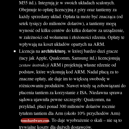
M55 itd.). Integrują je w swoich układach scalonych.
Obejmuje to opłatę licencyjną z góry oraz tantiemy za
każdy sprzedany układ. Opłata ta może być znacząca (od
setek tysięcy do milionów dolarów), a tantiemy mogą
wynosić od kilku centów do kilku dolarów za urządzenie,
w zależności od wolumenu i złożoności rdzenia. Opłaty te
wpływają na koszt układów opartych na ARM.
architekturę
Licencja na
, w której bardzo duzi gracze
(tacy jak Apple, Qualcomm, Samsung itd.) licencjonują
zestaw instrukcji
ARM i projektują własne rdzenie od
podstaw, które wykonują kod ARM. Nadal płacą za to
znaczne opłaty, ale daje im to większą swobodę w
różnicowaniu produktów. Nawet wtedy są zobowiązani do
płacenia tantiem za korzystanie z ISA. Niedawna sprawa
sądowa ujawniła pewne szczegóły: Qualcomm, na
przykład, płaci ponad 300 milionów dolarów rocznie
tytułem tantiem dla Arm (około 10% przychodów Arm)
. To daje wyobrażenie o skali – nie są to
tomshardware.com
trywialne koszty dla dużych dostawców.