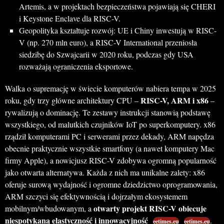
Artemis, a w projektach bezpieczeństwa pojawiają się CHERI
i Keystone Enclave dla RISC-V.
Geopolityka kształtuje rozwój: UE i Chiny inwestują w RISC-
V (np. 270 mln euro), a RISC-V International przeniosła
siedzibę do Szwajcarii w 2020 roku, podczas gdy USA
rozważają ograniczenia eksportowe.
Walka o supremację w świecie komputerów nabiera tempa w 2025
RISC-V, ARM i x86
roku, gdy trzy główne architektury CPU –
–
rywalizują o dominację. Te zestawy instrukcji stanowią podstawę
wszystkiego, od malutkich czujników IoT po superkomputery. x86
rządził komputerami PC i serwerami przez dekady, ARM napędza
obecnie praktycznie wszystkie smartfony (a nawet komputery Mac
firmy Apple), a nowicjusz RISC-V zdobywa ogromną popularność
jako otwarta alternatywa. Każda z nich ma unikalne zalety: x86
oferuje surową wydajność i ogromne dziedzictwo oprogramowania,
ARM szczyci się efektywnością i dojrzałym ekosystemem
otwarty projekt RISC-V obiecuje
mobilnym/wbudowanym, a
niespotykaną elastyczność i innowacyjność
.
eetimes.eu
eetimes.eu