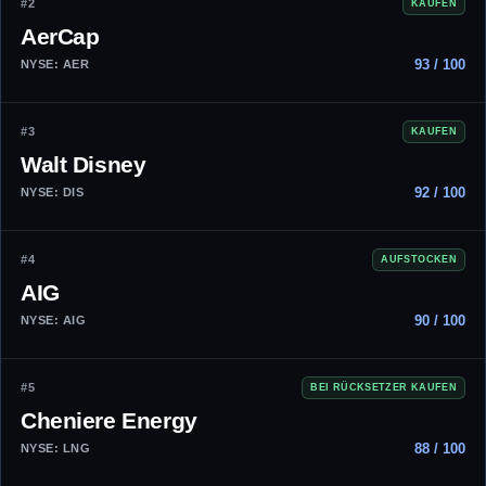
#2
KAUFEN
AerCap
93 / 100
NYSE: AER
#3
KAUFEN
Walt Disney
92 / 100
NYSE: DIS
#4
AUFSTOCKEN
AIG
90 / 100
NYSE: AIG
#5
BEI RÜCKSETZER KAUFEN
Cheniere Energy
88 / 100
NYSE: LNG