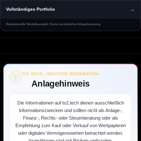
→
Vollständiges Portfolio
Redaktionelle Modellauswahl. Keine persönliche Anlageberatung.
TS2 TECH • WICHTIGE INFORMATION
!
Anlagehinweis
Die Informationen auf ts2.tech dienen ausschließlich
Informationszwecken und sollten nicht als Anlage-,
Finanz-, Rechts- oder Steuerberatung oder als
Empfehlung zum Kauf oder Verkauf von Wertpapieren
oder digitalen Vermögenswerten betrachtet werden.
Investitionen sind mit Risiken verbunden,