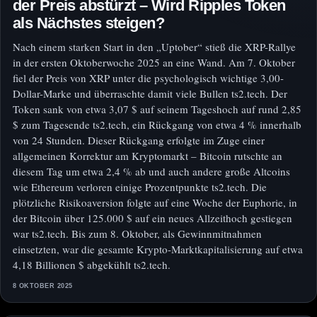
der Preis abstürzt – Wird Ripples Token
als Nächstes steigen?
Nach einem starken Start in den „Uptober“ stieß die XRP-Rallye
in der ersten Oktoberwoche 2025 an eine Wand. Am 7. Oktober
fiel der Preis von XRP unter die psychologisch wichtige 3,00-
Dollar-Marke und überraschte damit viele Bullen ts2.tech. Der
Token sank von etwa 3,07 $ auf seinem Tageshoch auf rund 2,85
$ zum Tagesende ts2.tech, ein Rückgang von etwa 4 % innerhalb
von 24 Stunden. Dieser Rückgang erfolgte im Zuge einer
allgemeinen Korrektur am Kryptomarkt – Bitcoin rutschte an
diesem Tag um etwa 2,4 % ab und auch andere große Altcoins
wie Ethereum verloren einige Prozentpunkte ts2.tech. Die
plötzliche Risikoaversion folgte auf eine Woche der Euphorie, in
der Bitcoin über 125.000 $ auf ein neues Allzeithoch gestiegen
war ts2.tech. Bis zum 8. Oktober, als Gewinnmitnahmen
einsetzten, war die gesamte Krypto-Marktkapitalisierung auf etwa
4,18 Billionen $ abgekühlt ts2.tech.
8 OKTOBER 2025