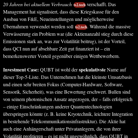
20 Jahren bei aktuellem Verbrauch
verschafft. Das
ts2.tech
Management hat signalisiert, dass diese Kriegskasse für den
Ausbau von F&E, Neueinstellungen und möglicherweise
Übernahmen verwendet werden soll
. Während die massive
ts2.tech
Verwässerung ein Problem war (die Aktienanzahl stieg durch diese
Emissionen stark an, was zur Volatilität beitrug), ist der Vorteil,
dass QCI nun auf absehbare Zeit gut finanziert ist – ein
bemerkenswerter Vorteil gegenüber einigen Wettbewerbern.
Investment Case:
spekulativste
QUBT ist wohl der
Name auf
dieser Top-5-Liste. Das Unternehmen hat die kleinste Umsatzbasis
und einen sehr breiten Fokus (Computer-Hardware, Software,
Sensorik, Sicherheit), was eine Bewertung erschwert. Bullen sind
von seinem photonischen Ansatz angezogen, der – falls erfolgreich
– einige Einschränkungen anderer Quantentechnologien
überspringen könnte (z. B. keine Kryotechnik, leichtere Integration
in bestehende Telekommunikationsinfrastruktur). Die Aktie hat
auch eine Anhängerschaft unter Privatanlegern, die von ihrer
Volatilität profitieren – es ist nicht ungewöhnlich, dass QUBT in