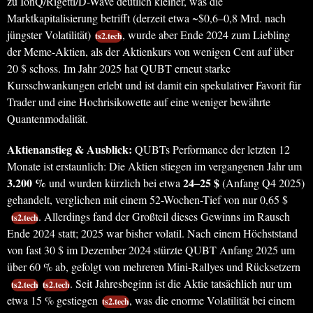
zu IonQ/Rigetti/D-Wave deutlich kleiner, was die
Marktkapitalisierung betrifft (derzeit etwa ~$0,6–0,8 Mrd. nach
jüngster Volatilität)
, wurde aber Ende 2024 zum Liebling
ts2.tech
der Meme-Aktien, als der Aktienkurs von wenigen Cent auf über
20 $ schoss. Im Jahr 2025 hat QUBT erneut starke
Kursschwankungen erlebt und ist damit ein spekulativer Favorit für
Trader und eine Hochrisikowette auf eine weniger bewährte
Quantenmodalität.
Aktienanstieg & Ausblick:
QUBTs Performance der letzten 12
Monate ist erstaunlich: Die Aktien stiegen im vergangenen Jahr um
3.200 %
24–25 $
und wurden kürzlich bei etwa
(Anfang Q4 2025)
gehandelt, verglichen mit einem 52-Wochen-Tief von nur 0,65 $
. Allerdings fand der Großteil dieses Gewinns im Rausch
ts2.tech
Ende 2024 statt; 2025 war bisher volatil. Nach einem Höchststand
von fast 30 $ im Dezember 2024 stürzte QUBT Anfang 2025 um
über 60 % ab, gefolgt von mehreren Mini-Rallyes und Rücksetzern
. Seit Jahresbeginn ist die Aktie tatsächlich nur um
ts2.tech
ts2.tech
etwa 15 % gestiegen
, was die enorme Volatilität bei einem
ts2.tech