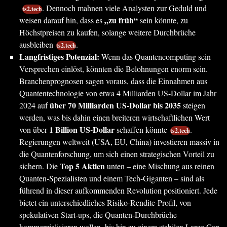
. Dennoch mahnen viele Analysten zur Geduld und
ts2.tech
„zu früh“
weisen darauf hin, dass es
sein könnte, zu
Höchstpreisen zu kaufen, solange weitere Durchbrüche
ausbleiben
.
ts2.tech
Langfristiges Potenzial:
Wenn das Quantencomputing sein
Versprechen einlöst, könnten die Belohnungen enorm sein.
Branchenprognosen sagen voraus, dass die Einnahmen aus
Quantentechnologie von etwa 4 Milliarden US-Dollar im Jahr
über 70 Milliarden US-Dollar bis 2035
2024 auf
steigen
werden, was bis dahin einen breiteren wirtschaftlichen Wert
1 Billion US-Dollar
von über
schaffen könnte
.
ts2.tech
Regierungen weltweit (USA, EU, China) investieren massiv in
die Quantenforschung, um sich einen strategischen Vorteil zu
Top 5 Aktien
sichern. Die
unten – eine Mischung aus reinen
Quanten-Spezialisten und einem Tech-Giganten – sind als
führend in dieser aufkommenden Revolution positioniert. Jede
bietet ein unterschiedliches Risiko-Rendite-Profil, von
spekulativen Start-ups, die Quanten-Durchbrüche
kommerzialisieren wollen, bis hin zu einem stabilen Large Cap,