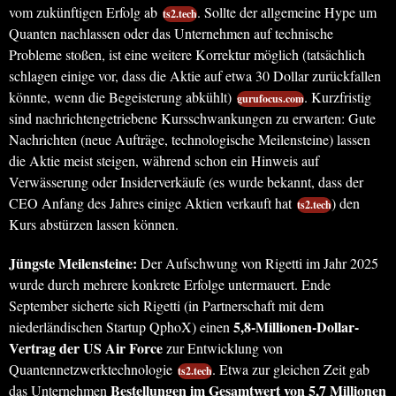
vom zukünftigen Erfolg ab
. Sollte der allgemeine Hype um
ts2.tech
Quanten nachlassen oder das Unternehmen auf technische
Probleme stoßen, ist eine weitere Korrektur möglich (tatsächlich
schlagen einige vor, dass die Aktie auf etwa 30 Dollar zurückfallen
könnte, wenn die Begeisterung abkühlt)
. Kurzfristig
gurufocus.com
sind nachrichtengetriebene Kursschwankungen zu erwarten: Gute
Nachrichten (neue Aufträge, technologische Meilensteine) lassen
die Aktie meist steigen, während schon ein Hinweis auf
Verwässerung oder Insiderverkäufe (es wurde bekannt, dass der
CEO Anfang des Jahres einige Aktien verkauft hat
) den
ts2.tech
Kurs abstürzen lassen können.
Jüngste Meilensteine:
Der Aufschwung von Rigetti im Jahr 2025
wurde durch mehrere konkrete Erfolge untermauert. Ende
September sicherte sich Rigetti (in Partnerschaft mit dem
5,8-Millionen-Dollar-
niederländischen Startup QphoX) einen
Vertrag der US Air Force
zur Entwicklung von
Quantennetzwerktechnologie
. Etwa zur gleichen Zeit gab
ts2.tech
Bestellungen im Gesamtwert von 5,7 Millionen
das Unternehmen