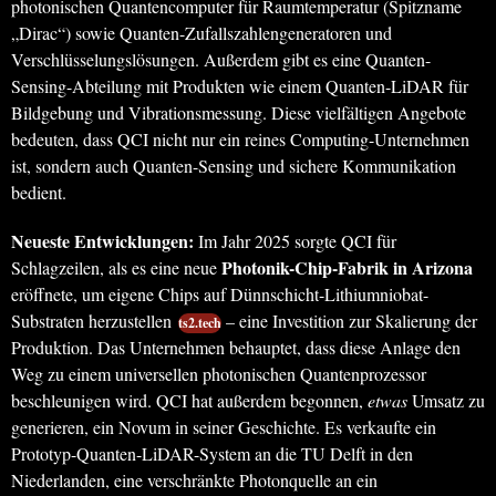
photonischen Quantencomputer für Raumtemperatur (Spitzname
„Dirac“) sowie Quanten-Zufallszahlengeneratoren und
Verschlüsselungslösungen. Außerdem gibt es eine Quanten-
Sensing-Abteilung mit Produkten wie einem Quanten-LiDAR für
Bildgebung und Vibrationsmessung. Diese vielfältigen Angebote
bedeuten, dass QCI nicht nur ein reines Computing-Unternehmen
ist, sondern auch Quanten-Sensing und sichere Kommunikation
bedient.
Neueste Entwicklungen:
Im Jahr 2025 sorgte QCI für
Photonik-Chip-Fabrik in Arizona
Schlagzeilen, als es eine neue
eröffnete, um eigene Chips auf Dünnschicht-Lithiumniobat-
Substraten herzustellen
– eine Investition zur Skalierung der
ts2.tech
Produktion. Das Unternehmen behauptet, dass diese Anlage den
Weg zu einem universellen photonischen Quantenprozessor
beschleunigen wird. QCI hat außerdem begonnen,
etwas
Umsatz zu
generieren, ein Novum in seiner Geschichte. Es verkaufte ein
Prototyp-Quanten-LiDAR-System an die TU Delft in den
Niederlanden, eine verschränkte Photonquelle an ein