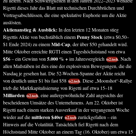
zu liefern. Nach Schwierigkeiten in den Jahren 2022–2023 wendete
Rigetti dieses Jahr das Blatt mit technischen Durchbrüchen und
Vertragsabschlüssen, die eine spekulative Euphorie um die Aktie
auslösten.
Aktienanstieg & Ausblick:
In den letzten 12 Monaten stieg
Penny Stock
Rigettis Aktie von buchstäblich einem
(etwa $0,50–
Mid-Cap
$1 Ende 2024) zu einem
, der über $50 gehandelt wird.
Mitte Oktober erreichte RGTI einen Tageshöchststand von etwa
$56
5.000 % +
– ein Gewinn von
im Jahresvergleich
. Nach
ts2.tech
allen Maßstäben ist dies eine der explosivsten Bewegungen, die die
Nasdaq je gesehen hat. Die 52-Wochen-Spanne der Aktie reicht
von deutlich unter $1 bis fast $58
. Diese „Moonshot“-Rallye
ts2.tech
trieb die Marktkapitalisierung von Rigetti auf etwa 15–18
Milliarden
, eine außergewöhnliche Zahl angesichts der
ts2.tech
bescheidenen Umsätze des Unternehmens. Am 22. Oktober ist
Rigetti nach einem starken Ausverkauf in der vergangenen Woche
mittleren $40er
wieder auf die
zurückgefallen – ein
ts2.tech
Hinweis auf die Volatilität. Tatsächlich fiel Rigetti nach dem
Höchststand Mitte Oktober an einem Tag (16. Oktober) um etwa 15