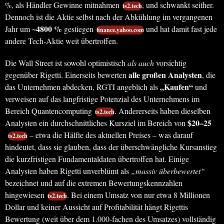
%, als Händler Gewinne mitnahmen
, und schwankt seither.
ts2.tech
Dennoch ist die Aktie selbst nach der Abkühlung im vergangenen
~4800 %
Jahr um
gestiegen
und hat damit fast jede
finance.yahoo.com
andere Tech-Aktie weit übertroffen.
Die Wall Street ist sowohl optimistisch
als auch
vorsichtig
alle großen Analysten
gegenüber Rigetti. Einerseits bewerten
, die
„Kaufen“
das Unternehmen abdecken, RGTI angeblich als
und
verweisen auf das langfristige Potenzial des Unternehmens im
Bereich Quantencomputing
. Andererseits haben dieselben
ts2.tech
$20–25
Analysten ein durchschnittliches Kursziel im Bereich von
– etwa die Hälfte des aktuellen Preises – was darauf
ts2.tech
hindeutet, dass sie glauben, dass der überschwängliche Kursanstieg
die kurzfristigen Fundamentaldaten übertroffen hat. Einige
Analysten haben Rigetti unverblümt als
„massiv überbewertet“
bezeichnet und auf die extremen Bewertungskennzahlen
hingewiesen
. Bei einem Umsatz von nur etwa 8 Millionen
ts2.tech
Dollar und keiner Aussicht auf Profitabilität hängt Rigettis
Bewertung (weit über dem 1.000-fachen des Umsatzes) vollständig