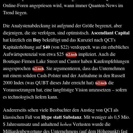
Online-Foren angepriesen wird, wann immer Quanten-News im
Trend liegen.
Die Analystenabdeckung ist aufgrund der Größe begrenzt, aber
Ascendiant Capital
diejenigen, die sie verfolgen, sind optimistisch.
Buy
hat kürzlich ein
bekräftigt und das Kursziel nach QCI’s
$40
Kapitalerhöhung auf
(von $22) verdoppelt, was ein erhebliches
Aufwärtspotenzial von etwa $25
impliziert. Auch die
ts2.tech
Boutique-Firmen Lake Street und Cantor haben Kaufempfehlungen
ausgesprochen
. Sie argumentieren, dass das Unternehmen
ts2.tech
mit einem soliden Cash-Polster und der Aufnahme in den Russell
2000 Index (was QUBT dieses Jahr erreicht hat)
die
ts2.tech
Voraussetzungen hat, eine langfristige Vision umzusetzen – sofern
es technologisch liefern kann.
Andererseits sehen viele Beobachter den Anstieg von QCI als
Hype statt Substanz
klassischen Fall von
. Mit weniger als 0,5 Mio.
$ Jahresumsatz und anhaltend
hohen
Verlusten wurde die
Milliardenbewertung des Unternehmens (auf dem Höhepunkt) fast