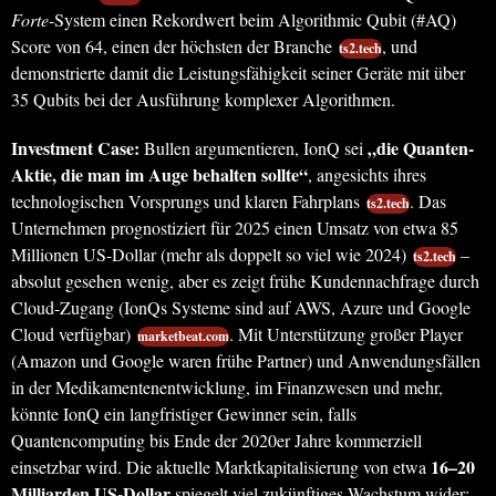
Forte
-System einen Rekordwert beim Algorithmic Qubit (#AQ)
Score von 64, einen der höchsten der Branche
, und
ts2.tech
demonstrierte damit die Leistungsfähigkeit seiner Geräte mit über
35 Qubits bei der Ausführung komplexer Algorithmen.
Investment Case:
„die Quanten-
Bullen argumentieren, IonQ sei
Aktie, die man im Auge behalten sollte“
, angesichts ihres
technologischen Vorsprungs und klaren Fahrplans
. Das
ts2.tech
Unternehmen prognostiziert für 2025 einen Umsatz von etwa 85
Millionen US-Dollar (mehr als doppelt so viel wie 2024)
–
ts2.tech
absolut gesehen wenig, aber es zeigt frühe Kundennachfrage durch
Cloud-Zugang (IonQs Systeme sind auf AWS, Azure und Google
Cloud verfügbar)
. Mit Unterstützung großer Player
marketbeat.com
(Amazon und Google waren frühe Partner) und Anwendungsfällen
in der Medikamentenentwicklung, im Finanzwesen und mehr,
könnte IonQ ein langfristiger Gewinner sein, falls
Quantencomputing bis Ende der 2020er Jahre kommerziell
16–20
einsetzbar wird. Die aktuelle Marktkapitalisierung von etwa
Milliarden US-Dollar
spiegelt viel zukünftiges Wachstum wider;