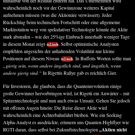
unhaltbar von der Realität entfernt hat. Das Unternehmen wird
wahrscheinlich noch vor der Gewinnzone weiteres Kapital
aufnehmen müssen (was die Aktionäre verwässert). Jeder
Rückschlag beim technischen Fortschritt oder eine allgemeine
Marktrotation weg von spekulativer Technologie könnte die Aktie
stark abstrafen – wie der 25%ige Einbruch innerhalb weniger Tage
in diesem Monat zeigt
. Selbst optimistische Analysten
ts2.tech
empfehlen angesichts der anhaltenden Volatilität nur kleine
Positionen auf diesem Niveau
. In Buffetts Worten sollte man
ts2.tech
„gierig sein, wenn andere ängstlich sind, und ängstlich, wenn
andere gierig sind.“
In Rigettis Rallye gab es reichlich Gier.
Für Investoren, die glauben, dass die Quantenrevolution einige
große Gewinner hervorbringen wird, ist Rigetti ein Anwärter – mit
Spitzentechnologie und nun auch etwas Umsatz. Gehen Sie jedoch
mit offenen Augen hinein: Die Reise dieser Aktie wird
wahrscheinlich eine Achterbahnfahrt bleiben. Wie ein Seeking
Alpha-Analyst es ausdrückte, erinnern uns Quanten-Highflyer wie
„Aktien nicht
RGTI daran, dass selbst bei Zukunftstechnologien