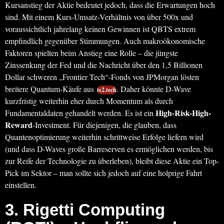
Kursanstieg der Aktie bedeutet jedoch, dass die Erwartungen hoch
sind. Mit einem Kurs-Umsatz-Verhältnis von über 500x und
voraussichtlich jahrelang keinen Gewinnen ist QBTS extrem
empfindlich gegenüber Stimmungen. Auch makroökonomische
Faktoren spielten beim Anstieg eine Rolle – die jüngste
Zinssenkung der Fed und die Nachricht über den 1,5 Billionen
Dollar schweren „Frontier Tech“-Fonds von JPMorgan lösten
breitere Quantum-Käufe aus
. Daher könnte D-Wave
ts2.tech
kurzfristig weiterhin eher durch Momentum als durch
High-Risk-High-
Fundamentaldaten gehandelt werden. Es ist ein
Reward
-Investment. Für diejenigen, die glauben, dass
Quantenoptimierung weiterhin schrittweise Erfolge liefern wird
(und dass D-Waves große Barreserven es ermöglichen werden, bis
zur Reife der Technologie zu überleben), bleibt diese Aktie ein Top-
Pick im Sektor – man sollte sich jedoch auf eine holprige Fahrt
einstellen.
3.
Rigetti Computing