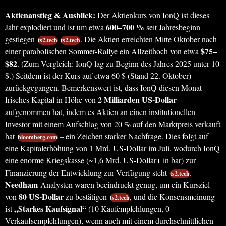
Aktienanstieg & Ausblick:
Der Aktienkurs von IonQ ist dieses
600–700 %
Jahr explodiert und ist um etwa
seit Jahresbeginn
gestiegen
. Die Aktien erreichten Mitte Oktober nach
ts2.tech
ts2.tech
$75–
einer parabolischen Sommer-Rallye ein Allzeithoch von etwa
$82
. (Zum Vergleich: IonQ lag zu Beginn des Jahres 2025 unter 10
$.) Seitdem ist der Kurs auf etwa 60 $ (Stand 22. Oktober)
zurückgegangen. Bemerkenswert ist, dass IonQ diesen Monat
2 Milliarden US-Dollar
frisches Kapital in Höhe von
aufgenommen hat, indem es Aktien an einen institutionellen
Investor mit einem Aufschlag von 20 % auf den Marktpreis verkauft
hat
– ein Zeichen starker Nachfrage. Dies folgt auf
bloomberg.com
eine Kapitalerhöhung von 1 Mrd. US-Dollar im Juli, wodurch IonQ
eine enorme Kriegskasse (~1,6 Mrd. US-Dollar+ in bar) zur
Finanzierung der Entwicklung zur Verfügung steht
.
ts2.tech
Needham
-Analysten waren beeindruckt genug, um ein Kursziel
80 US-Dollar
von
zu bestätigen
, und die Konsensmeinung
ts2.tech
„Starkes Kaufsignal“
ist
(10 Kaufempfehlungen, 0
Verkaufsempfehlungen), wenn auch mit einem durchschnittlichen