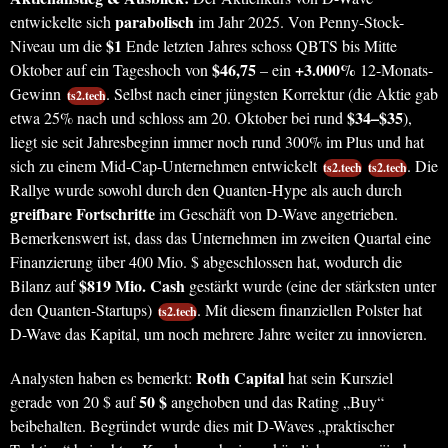
parabolisch
entwickelte sich
im Jahr 2025. Von Penny-Stock-
$1
Niveau um die
Ende letzten Jahres schoss QBTS bis Mitte
$46,75
+3.000%
Oktober auf ein Tageshoch von
– ein
12-Monats-
Gewinn
. Selbst nach einer jüngsten Korrektur (die Aktie gab
ts2.tech
$34–$35
etwa 25% nach und schloss am 20. Oktober bei rund
),
liegt sie seit Jahresbeginn immer noch rund 300% im Plus und hat
sich zu einem Mid-Cap-Unternehmen entwickelt
. Die
ts2.tech
ts2.tech
Rallye wurde sowohl durch den Quanten-Hype als auch durch
greifbare Fortschritte
im Geschäft von D-Wave angetrieben.
Bemerkenswert ist, dass das Unternehmen im zweiten Quartal eine
Finanzierung über 400 Mio. $ abgeschlossen hat, wodurch die
$819 Mio. Cash
Bilanz auf
gestärkt wurde (eine der stärksten unter
den Quanten-Startups)
. Mit diesem finanziellen Polster hat
ts2.tech
D-Wave das Kapital, um noch mehrere Jahre weiter zu innovieren.
Roth Capital
Analysten haben es bemerkt:
hat sein Kursziel
50 $
gerade von 20 $ auf
angehoben und das Rating „Buy“
beibehalten. Begründet wurde dies mit D-Waves „praktischer