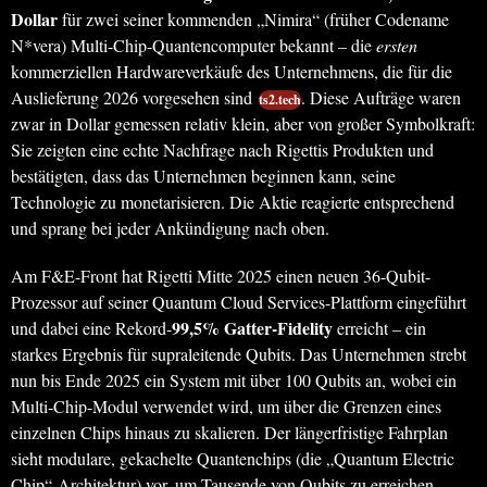
Dollar
für zwei seiner kommenden „Nimira“ (früher Codename
N*vera) Multi-Chip-Quantencomputer bekannt – die
ersten
kommerziellen Hardwareverkäufe des Unternehmens, die für die
Auslieferung 2026 vorgesehen sind
. Diese Aufträge waren
ts2.tech
zwar in Dollar gemessen relativ klein, aber von großer Symbolkraft:
Sie zeigten eine echte Nachfrage nach Rigettis Produkten und
bestätigten, dass das Unternehmen beginnen kann, seine
Technologie zu monetarisieren. Die Aktie reagierte entsprechend
und sprang bei jeder Ankündigung nach oben.
Am F&E-Front hat Rigetti Mitte 2025 einen neuen 36-Qubit-
Prozessor auf seiner Quantum Cloud Services-Plattform eingeführt
99,5% Gatter-Fidelity
und dabei eine Rekord-
erreicht – ein
starkes Ergebnis für supraleitende Qubits. Das Unternehmen strebt
nun bis Ende 2025 ein System mit über 100 Qubits an, wobei ein
Multi-Chip-Modul verwendet wird, um über die Grenzen eines
einzelnen Chips hinaus zu skalieren. Der längerfristige Fahrplan
sieht modulare, gekachelte Quantenchips (die „Quantum Electric
Chip“-Architektur) vor, um Tausende von Qubits zu erreichen.