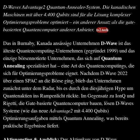
D-Waves Advantage2 Quantum-Annealer-System. Die kanadischen
Maschinen mit über 4.400 Qubits sind für die Lösung komplexer
Optimierungsprobleme optimiert – ein anderer Ansatz als die gate-
basierten Quantencomputer anderer Anbieter.
ts2.tech
D-Wave
Das in Burnaby, Kanada ansässige Unternehmen
ist das
älteste Quantencomputing-Unternehmen (gegründet 1999) und das
Quantum
einzige börsennotierte Unternehmen, das sich auf
Annealing
spezialisiert hat – eine Art des Quantencomputings, die
sich für Optimierungsprobleme eignet. Nachdem D-Wave 2022
über einen SPAC an die Börse ging, blieb das Unternehmen
zunächst unter dem Radar, bis es durch den diesjährigen Hype um
Quantenaktien ins Rampenlicht rückte. Im Gegensatz zu IonQ und
Rigetti, die Gate-basierte Quantencomputer bauen, lösen D-Waves
Systeme (wie das neue
Advantage2
mit 4.400 Qubits)
Optimierungsaufgaben mittels Quantum Annealing, was bereits
praktische Ergebnisse liefert.
Aktienanstieg & Ausblick:
Der Aktienkurs von D-Wave