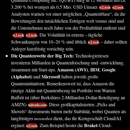
3.200 % bei weniger als 0,5 Mio. USD Umsatz
.
ts2.tech
ts2.tech
Analysten warnen vor einer möglichen „Quantenblase“, da die
Bewertungen den tatsächlichen Erträgen weit voraus sind und
die Unternehmen noch Jahre von der Profitabilität entfernt sind
. Die Volatilität ist extrem – tägliche
ts2.tech
ts2.tech
Schwankungen von 10–20 % sind üblich
– daher sollten
ts2.tech
Anleger kurzfristig vorsichtig sein.
Die Quantenwette der Big Tech:
Technologieriesen
investieren Milliarden in Quantenforschung und -entwicklung,
Amazon (AWS)
IBM
Google
zusammen mit Start-ups.
,
,
(Alphabet)
Microsoft
und
haben jeweils große
Quanteninitiativen. Bemerkenswert ist, dass Amazon die
einzige Aktie mit Quantenbezug im Portfolio von Warren
Buffett ist (über Berkshires 2-Milliarden-Dollar-Beteiligung an
AMZN)
. Diese großkapitalisierten „Picks and
mitrade.com
Shovels“-Investments bieten mehr Stabilität, wobei Quanten als
langfristiges
moonshot
dient, das ihr Kerngeschäft Cloud/AI
Braket
ergänzt
. Zum Beispiel hostet die
-Cloud-
ts2.tech