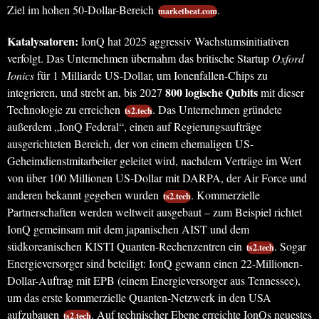
Ziel im hohen 50-Dollar-Bereich
.
marketbeat.com
Katalysatoren:
IonQ hat 2025 aggressiv Wachstumsinitiativen
verfolgt. Das Unternehmen übernahm das britische Startup
Oxford
Ionics
für 1 Milliarde US-Dollar, um Ionenfallen-Chips zu
800 logische Qubits
integrieren, und strebt an, bis 2027
mit dieser
Technologie zu erreichen
. Das Unternehmen gründete
ts2.tech
außerdem „IonQ Federal“, einen auf Regierungsaufträge
ausgerichteten Bereich, der von einem ehemaligen US-
Geheimdienstmitarbeiter geleitet wird, nachdem Verträge im Wert
von über 100 Millionen US-Dollar mit DARPA, der Air Force und
anderen bekannt gegeben wurden
. Kommerzielle
ts2.tech
Partnerschaften werden weltweit ausgebaut – zum Beispiel richtet
IonQ gemeinsam mit dem japanischen AIST und dem
südkoreanischen KISTI Quanten-Rechenzentren ein
. Sogar
ts2.tech
Energieversorger sind beteiligt: IonQ gewann einen 22-Millionen-
Dollar-Auftrag mit EPB (einem Energieversorger aus Tennessee),
um das erste kommerzielle Quanten-Netzwerk in den USA
aufzubauen
. Auf technischer Ebene erreichte IonQs neuestes
ts2.tech