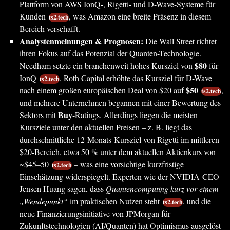
Plattform von AWS IonQ-, Rigetti- und D-Wave-Systeme für
Kunden
, was Amazon eine breite Präsenz in diesem
ts2.tech
Bereich verschafft.
Analystenmeinungen & Prognosen:
Die Wall Street richtet
ihren Fokus auf das Potenzial der Quanten-Technologie.
$80
Needham setzte ein branchenweit hohes Kursziel von
für
IonQ
, Roth Capital erhöhte das Kursziel für D-Wave
ts2.tech
$50
nach einem großen europäischen Deal von $20 auf
,
ts2.tech
und mehrere Unternehmen begannen mit einer Bewertung des
Buy
Sektors mit
-Ratings. Allerdings liegen die meisten
Kursziele unter den aktuellen Preisen – z. B. liegt das
durchschnittliche 12-Monats-Kursziel von Rigetti im mittleren
$20-Bereich, etwa 50 % unter dem aktuellen Aktienkurs von
~$45–50
– was eine vorsichtige kurzfristige
ts2.tech
Einschätzung widerspiegelt. Experten wie der NVIDIA-CEO
Jensen Huang sagen, dass
Quantencomputing kurz vor einem
„Wendepunkt“
im praktischen Nutzen steht
, und die
ts2.tech
neue Finanzierungsinitiative von JPMorgan für
Zukunftstechnologien (AI/Quanten) hat Optimismus ausgelöst