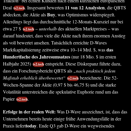
Traktion“ bei echten Kunden nach einem kürzlichen europäischen
11 von 12 Analysten
Deal
. Insgesamt bewerten
, die QBTS
ts2.tech
Buy
abdecken, die Aktie als
, was Optimismus widerspiegelt.
Allerdings liegt das durchschnittliche 12-Monats-Kursziel nur bei
etwa 27 $
–
unterhalb
des aktuellen Marktpreises – was
ts2.tech
darauf hindeutet, dass viele die Aktie nach ihrem enormen Anstieg
als voll bewertet ansehen. Tatsächlich erreichte D-Waves
das
Marktkapitalisierung zeitweise etwa 10–14 Mrd. $, was
Hundertfache des Jahresumsatzes
(nur 18 Mio. $ im ersten
Halbjahr 2025)
entspricht. Diese Diskrepanz führte dazu,
ts2.tech
dass ein Forschungsbericht QBTS als
„nach praktisch jedem
Maßstab erheblich überbewertet“
bezeichnete. Die 52-
ts2.tech
Wochen-Spanne der Aktie (0,97 $ bis 46,75 $) und die starke
Volatilität unterstreichen die spekulative Euphorie rund um das
Papier
.
ts2.tech
Erfolge in der realen Welt:
Was D-Wave auszeichnet, ist, dass das
Unternehmen bereits heute einige frühe Anwendungsfälle in der
today
Praxis liefert
. Ende Q3 gab D-Wave ein wegweisendes