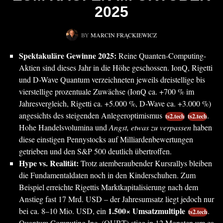
2025
BY
MARCIN FRĄCKIEWICZ
Spektakuläre Gewinne 2025:
Reine Quanten-Computing-
Aktien sind dieses Jahr in die Höhe geschossen. IonQ, Rigetti
und D-Wave Quantum verzeichneten jeweils dreistellige bis
vierstellige prozentuale Zuwächse (IonQ ca. +700 % im
Jahresvergleich, Rigetti ca. +5.000 %, D-Wave ca. +3.000 %)
angesichts des steigenden Anlegeroptimismus
.
ts2.tech
ts2.tech
Hohe Handelsvolumina und
Angst, etwas zu verpassen
haben
diese einstigen Pennystocks auf Milliardenbewertungen
getrieben und den S&P 500 deutlich übertroffen.
Hype vs. Realität:
Trotz atemberaubender Kursrallys bleiben
die Fundamentaldaten noch in den Kinderschuhen. Zum
Beispiel erreichte Rigettis Marktkapitalisierung nach dem
Anstieg fast 17 Mrd. USD – der Jahresumsatz liegt jedoch nur
1.500× Umsatzmultiple
bei ca. 8–10 Mio. USD, ein
.
ts2.tech
Quantum Computing Inc. (QUBT) stieg in 12 Monaten um ca.