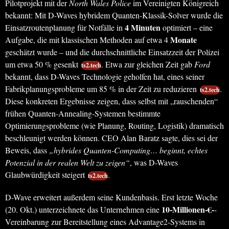
Pilotprojekt mit der
North Wales Police
im Vereinigten Königreich
bekannt: Mit D-Waves hybridem Quanten-Klassik-Solver wurde die
4 Minuten
Einsatzroutenplanung für Notfälle in
optimiert – eine
Monate
Aufgabe, die mit klassischen Methoden auf etwa 4
geschätzt wurde – und die durchschnittliche Einsatzzeit der Polizei
um etwa 50 % gesenkt
. Etwa zur gleichen Zeit gab
Ford
ts2.tech
bekannt, dass D-Waves Technologie geholfen hat, eines seiner
Fabrikplanungsprobleme um 85 % in der Zeit zu reduzieren
.
ts2.tech
Diese konkreten Ergebnisse zeigen, dass selbst mit „rauschenden“
frühen Quanten-Annealing-Systemen bestimmte
Optimierungsprobleme (wie Planung, Routing, Logistik) dramatisch
beschleunigt werden können. CEO Alan Baratz sagte, dies sei der
Beweis, dass
„hybrides Quanten-Computing… beginnt, echtes
Potenzial in der realen Welt zu zeigen“
, was D-Waves
Glaubwürdigkeit steigert
.
ts2.tech
D-Wave erweitert außerdem seine Kundenbasis. Erst letzte Woche
10-Millionen-€-
(20. Okt.) unterzeichnete das Unternehmen eine
-
Vereinbarung zur Bereitstellung eines Advantage2-Systems in