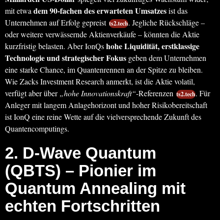
dem 90-fachen des erwarteten Umsatzes
mit etwa
ist das
Unternehmen auf Erfolg gepreist
. Jegliche Rückschläge –
ts2.tech
oder weitere verwässernde Aktienverkäufe – könnten die Aktie
hohe Liquidität, erstklassige
kurzfristig belasten. Aber IonQs
Technologie und strategischer Fokus
geben dem Unternehmen
eine starke Chance, im Quantenrennen an der Spitze zu bleiben.
Wie Zacks Investment Research anmerkt, ist die Aktie volatil,
verfügt aber über
„hohe Innovationskraft“
-Referenzen
. Für
ts2.tech
Anleger mit langem Anlagehorizont und hoher Risikobereitschaft
ist IonQ eine reine Wette auf die vielversprechende Zukunft des
Quantencomputings.
2.
D-Wave Quantum
(QBTS)
– Pionier im
Quantum Annealing mit
echten Fortschritten