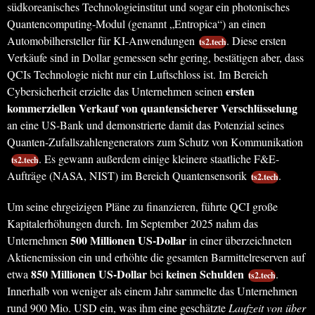
südkoreanisches Technologieinstitut und sogar ein photonisches
Quantencomputing-Modul (genannt „Entropica“) an einen
Automobilhersteller für KI-Anwendungen
. Diese ersten
ts2.tech
Verkäufe sind in Dollar gemessen sehr gering, bestätigen aber, dass
QCIs Technologie nicht nur ein Luftschloss ist. Im Bereich
ersten
Cybersicherheit erzielte das Unternehmen seinen
kommerziellen Verkauf von quantensicherer Verschlüsselung
an eine US-Bank und demonstrierte damit das Potenzial seines
Quanten-Zufallszahlengenerators zum Schutz von Kommunikation
. Es gewann außerdem einige kleinere staatliche F&E-
ts2.tech
Aufträge (NASA, NIST) im Bereich Quantensensorik
.
ts2.tech
Um seine ehrgeizigen Pläne zu finanzieren, führte QCI große
Kapitalerhöhungen durch. Im September 2025 nahm das
500 Millionen US-Dollar
Unternehmen
in einer überzeichneten
Aktienemission ein und erhöhte die gesamten Barmittelreserven auf
850 Millionen US-Dollar
keinen Schulden
etwa
bei
.
ts2.tech
Innerhalb von weniger als einem Jahr sammelte das Unternehmen
rund 900 Mio. USD ein, was ihm eine geschätzte
Laufzeit von über